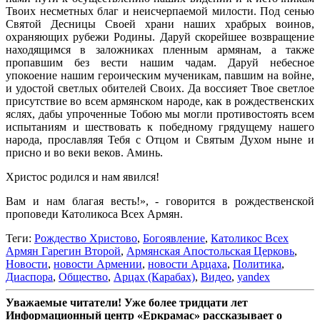
Твоих несметных благ и неисчерпаемой милости. Под сенью
Святой Десницы Своей храни наших храбрых воинов,
охраняющих рубежи Родины. Даруй скорейшее возвращение
находящимся в заложниках пленным армянам, а также
пропавшим без вести нашим чадам. Даруй небесное
упокоение нашим героическим мученикам, павшим на войне,
и удостой светлых обителей Своих. Да воссияет Твое светлое
присутствие во всем армянском народе, как в рождественских
яслях, дабы упроченные Тобою мы могли противостоять всем
испытаниям и шествовать к победному грядущему нашего
народа, прославляя Тебя с Отцом и Святым Духом ныне и
присно и во веки веков. Аминь.
Христос родился и нам явился!
Вам и нам благая весть!», - говорится в рождественской
проповеди Католикоса Всех Армян.
Теги:
Рождество Христово
,
Богоявление
,
Католикос Всех
Армян Гарегин Второй
,
Армянская Апостольская Церковь
,
Новости
,
новости Армении
,
новости Арцаха
,
Политика
,
Диаспора
,
Общество
,
Арцах (Карабах)
,
Видео
,
yandex
Уважаемые читатели! Уже более тридцати лет
Информационный центр «Еркрамас» рассказывает о