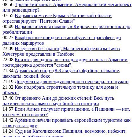
08:56
Троянский конь в Армении: Американский мегапроект
или разведцентр?
07:55
В армянском селе Крым в Ростовской области
отреставрируют "Пантеон Славы"
00:49
Наркологическая помощь в Кирове: от диагностики до
реабилитации
00:27
Комфортные поездки на автобусе: от трансфера до
дальних маршрутов
23:09
Искусство без границ: Магический реализм Гаянэ
Хачатурян представлен в Тамбове
22:08
Кризис для одних, льготы для других: как в Армении
господдержка достаётся "своим"
21:34
Армянский спорт (8-9 августа): футбол, плавание,
шахматы, хоккей, бокс
21:19
Документы для международного перевода: что нужно
21:02
Как подобрать строительную технику для дома и
объекта
17:40
От древнего Ани до донских степей: Весь путь
нахичеванских армян в музейной экспозиции
14:57
Если Алиев получает приглашение, а Пашинян — нет,
то о чем это говорит?
14:42
Армению начали продавать европейским туристам как
главную загадку
14:24
Суд над Католикосом: Пашинян, возможно, избежит
пули, но не избежит истории