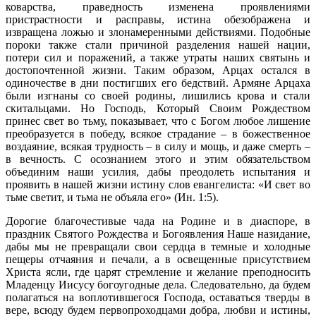
коварства, праведность изменена проявлениями
пристрастности и расправы, истина обезображена и
извращена ложью и злонамеренными действиями. Подобные
пороки также стали причиной разделения нашей нации,
потери сил и поражений, а также утраты наших святынь и
достопочтенной жизни. Таким образом, Арцах остался в
одиночестве в дни постигших его бедствий. Армяне Арцаха
были изгнаны со своей родины, лишились крова и стали
скитальцами. Но Господь, Который Своим Рождеством
принес свет во тьму, показывает, что с Богом любое лишение
преобразуется в победу, всякое страдание – в божественное
воздаяние, всякая трудность – в силу и мощь, и даже смерть –
в вечность. С осознанием этого и этим обязательством
объединим наши усилия, дабы преодолеть испытания и
проявить в нашей жизни истину слов евангелиста: «И свет во
тьме светит, и тьма не объяла его» (Ин. 1:5).
Дорогие благочестивые чада на Родине и в диаспоре, в
праздник Святого Рождества и Богоявления Наше назидание,
дабы мы не превращали свои сердца в темные и холодные
пещеры отчаяния и печали, а в освещенные присутствием
Христа ясли, где царят стремление и желание преподносить
Младенцу Иисусу богоугодные дела. Следовательно, да будем
полагаться на воплотившегося Господа, оставаться тверды в
вере, всюду будем первопроходцами добра, любви и истины,