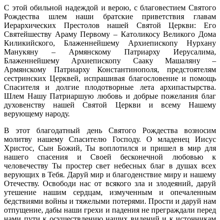
С этой обильной надеждой и верою, с благовестием Святого
Рождества шлем наши братские приветствия главам
Иерархических Престолов нашей Святой Церкви: Его
Святейшеству Араму Первому – Католикосу Великого Дома
Киликийского, Блаженнейшему Архиепископу Нурхану
Манукяну – Армянскому Патриарху Иерусалима,
Блаженнейшему Архиепископу Сааку Машаляну –
Армянскому Патриарху Константинополя, предстоятелям
сестринских Церквей, испрашивая благословение и помощь
Спасителя и долгие плодотворные лета архипастырства.
Шлем Нашу Патриаршую любовь и добрые пожелания благ
духовенству нашей Святой Церкви и всему Нашему
верующему народу.
В этот благодатный день Святого Рождества возносим
молитву нашему Спасителю Господу. О младенец Иисус
Христос, Сын Божий, Ты воплотился и пришел в мир для
нашего спасения и Своей бесконечной любовью к
человечеству Ты простер свет небесных благ в душах всех
верующих в Тебя. Даруй мир и благоденствие миру и нашему
Отечеству. Освободи нас от всякого зла и злодеяний, даруй
утешение нашим сердцам, измученным и опечаленным
бедствиями войны и тяжелыми потерями. Прости и даруй нам
отпущение, дабы наши грехи и падения не преграждали перед
нами пути к осуществлению наших видений и к источникам