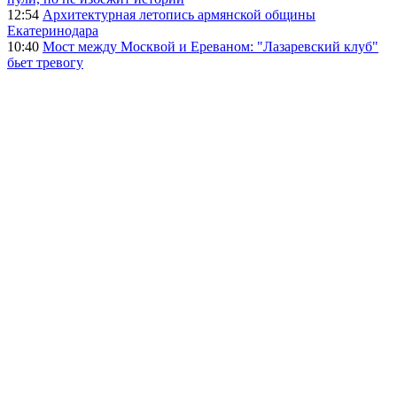
12:54
Архитектурная летопись армянской общины
Екатеринодара
10:40
Мост между Москвой и Ереваном: "Лазаревский клуб"
бьет тревогу