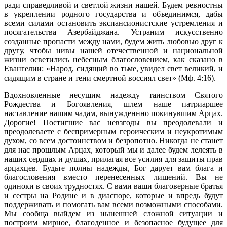
ради справедливой и светлой жизни нашей. Будем ревностны
в укреплении родного государства и объединимся, дабы
всеми силами остановить экспансионистские устремления и
посягательства Азербайджана. Устраним искусственно
созданные пропасти между нами, будем жить любовью друг к
другу, чтобы нивы нашей отечественной и национальной
жизни осветились небесным благословением, как сказано в
Евангелии: «Народ, сидящий во тьме, увидел свет великий, и
сидящим в стране и тени смертной воссиял свет» (Мф. 4:16).
Вдохновленные несущим надежду таинством Святого
Рождества и Богоявления, шлем наше патриаршее
наставление нашим чадам, вынужденнно покинувшим Арцах.
Дорогие! Постигшие вас невзгоды вы преодолевали и
преодолеваете с беспримерным героическим и неукротимым
духом, со всем достоинством и безропотно. Никогда не станет
для нас прошлым Арцах, который мы и далее будем лелеять в
наших сердцах и душах, прилагая все усилия для защиты прав
арцахцев. Будьте полны надежды, Бог дарует вам блага и
благословения вместо перенесенных лишений. Вы не
одиноки в своих трудностях. С вами ваши благоверные братья
и сестры на Родине и в диаспоре, которые и впредь будут
поддерживать и помогать вам всеми возможными способами.
Мы сообща выйдем из нынешней сложной ситуации и
построим мирное, благоденное и безопасное будущее для