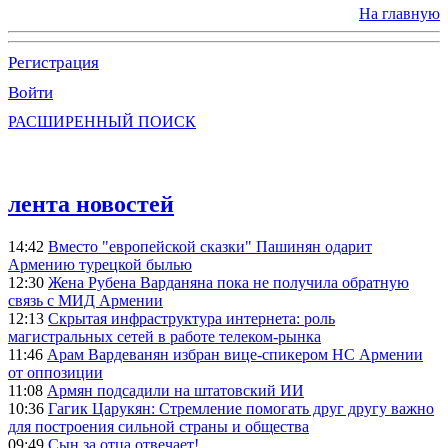
На главную
Регистрация
Войти
РАСШИРЕННЫЙ ПОИСК
лента новостей
14:42
Вместо "европейской сказки" Пашинян одарит
Армению турецкой былью
12:30
Жена Рубена Варданяна пока не получила обратную
связь с МИД Армении
12:13
Скрытая инфраструктура интернета: роль
магистральных сетей в работе телеком-рынка
11:46
Арам Вардеванян избран вице-спикером НС Армении
от оппозиции
11:08
Армян подсадили на штатовский ИИ
10:36
Гагик Царукян: Стремление помогать друг другу важно
для построения сильной страны и общества
09:49
Сын за отца отвечает!