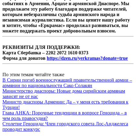
событиях в Армении, Арцахе и армянской Диаспоре. Мы
продолжаем эту работу благодаря поддержке читателей,
которым небезразличны судьба армянского народа и
независимая журналистика. Если вы цените нашу работу
и хотите, чтобы «Еркрамас» продолжал развиваться, вы
можете поддержать проект добровольным взносом.
РЕКВИЗИТЫ ДЛЯ ПОДДЕРЖКИ:
Карта Сбербанка – 2202 2072 1610 0373
Форма для донатов
https://dzen.ru/yerkramas?donate=true
По этим темам читайте также
В Сирии погиб военнослужащий правительственной армии –
армянин по национальности Сако Солакян
Министерство диаспоры: Новые дома сирийским армянам
зависят не от нас
Министр диаспоры Армении: Да – у меня есть требования к
Турции!
Глава АНКА: Порочные тенденции в вопросе Геноцида – в
чем роль правосудия?
Столетие Геноцида: Член городского совета Лос-Анджелеса
проводит конкурс