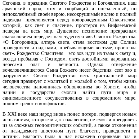
Сегодня, в праздник Святого Рождества и Богоявления, наш
армянский народ, хотя и скорбящий и опечаленный, но
непоколебимый своей верою, несокрушимый волею и полный
надежды, преклоняется перед новорожденным Спасителем,
который, как свет и спасение, простерся из Вифлеемской
пещеры на весь мир. Душевное песнопение прекрасным
славословием передает нам чудесную явь Святого Рождества.
«О Богородица, алтарь света, стала востоком для Солнца
праведности и над нами, пребывающими во тьме, простерла
свет». Рождество Спасителя – это зов идти из тьмы к свету и,
всегда пребывая с Господом, стать достойными дарованных
небесами благ и вечности. Однако отвержение
вочеловечившегося Сына Божьего несет бедствия, сеет зло и
разрушение. Святое Рождество весь христианский мир
сегодня празднует с молитвой и мольбой о том, чтобы жизнь
человечества наполнилась обновлением во Христе, чтобы
нации и государства смогли найти пути мира и
единомысленного сосуществования в современном мире,
полном тревог и конфликтов.
В XXI веке наш народ вновь понес потери, подвергся новым
испытаниям, которые мы, к сожалению, не смогли преодолеть
из-за сложных геополитических событий, а также отклонения
от назидаемого апостолом пути благости, праведности и
истины. Благость была в нас искажена сорняками зла и