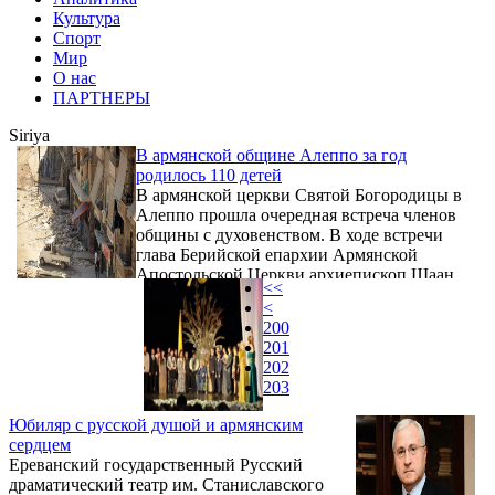
Культура
Спорт
Мир
О нас
ПАРТНЕРЫ
Siriya
В армянской общине Алеппо за год
родилось 110 детей
В армянской церкви Святой Богородицы в
Алеппо прошла очередная встреча членов
общины с духовенством. В ходе встречи
глава Берийской епархии Армянской
Апостольской Церкви архиепископ Шаан
<<
Саркисян поздравил и раздал подарки 110
<
армянским семьям, у которых родились
200
дети в 2014 году. Как сообщает газета
201
Kandzasar, архиепископ подчеркнул, что
202
община должна вместе выстоять в
203
нынешние нелегкие временя.
Юбиляр с русской душой и армянским
сердцем
Ереванский государственный Русский
драматический театр им. Станиславского