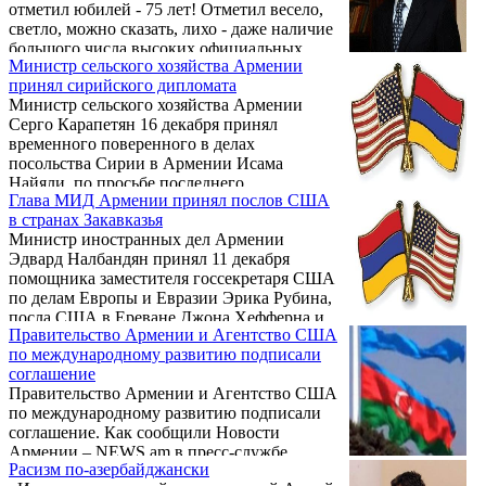
отметил юбилей - 75 лет! Отметил весело,
светло, можно сказать, лихо - даже наличие
большого числа высоких официальных
Министр сельского хозяйства Армении
поздравлений не помешало провести
принял сирийского дипломата
праздник по-театральному, в лучших
Министр сельского хозяйства Армении
традициях капустника. Первая леди Рита
Серго Карапетян 16 декабря принял
Саргсян, министр культуры Асмик Погосян,
временного поверенного в делах
многие другие VIP-гости, коллеги, друзья,
посольства Сирии в Армении Исама
зритель, наполнивший театр битком - все
Найяли, по просьбе последнего.
радовались от души и желали, желали,
Глава МИД Армении принял послов США
желали Русскому театру Армении
в странах Закавказья
творческих ...
Министр иностранных дел Армении
Эдвард Налбандян принял 11 декабря
помощника заместителя госсекретаря США
по делам Европы и Евразии Эрика Рубина,
посла США в Ереване Джона Хефферна и
Правительство Армении и Агентство США
посла США в Азербайджане Ричарда
по международному развитию подписали
Морнингстара, которые прибыли в Ереван
соглашение
для участия в совещании послов США в
Правительство Армении и Агентство США
странах Закавказья.
по международному развитию подписали
соглашение. Как сообщили Новости
Армении – NEWS.am в пресс-службе
Расизм по-азербайджански
правительства Армении, соглашение,