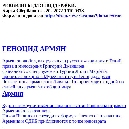
РЕКВИЗИТЫ ДЛЯ ПОДДЕРЖКИ:
Карта Сбербанка – 2202 2072 1610 0373
Форма для донатов
https://dzen.ru/yerkramas?donate=true
ГЕНОЦИД АРМЯН
Армян он любил, как русских, а русских – как армян: Гений
права и милосердия Григорий Джаншиев
Связанная со спецслужбами Турции Лилит Мкртчян
прочитала лекцию в Музее-институте Геноцида армян
Четыре этапа армянского Ливана: Что происходит с одной из
старейших армянских общин мира
Армия
Курс на самоуничтожение: правительство Пашиняна отрывает
Армению от союзников
Никол Пашинян переходит к формуле "вечного" правления
Армения и ОДКБ приближаются к точке невозврата