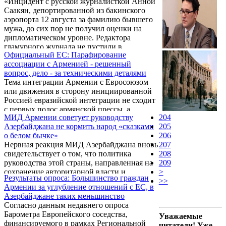
«Инцидент с русской журналисткой Анной
касающееся программы «Управление с
Саакян, депортированной из бакинского
бо́льшим участием, эффективностью и
аэропорта 12 августа за фамилию бывшего
подотчетностью», было подписано
мужа, до сих пор не получил оценки на
руководителем аппарата правительства,
дипломатическом уровне. Редактора
министром Ваче Габриеляном от имени
гламурного журнала не пустили в
Республики Армения и руководителем
Официальный ЕС: Парафирование
Азербайджан якобы из соображений ее же
офиса Агентства США по международному
ассоциации с Арменией - решенный
безопасности, и это далеко не первый
развитию в Армении Карэн Хилльярд от
вопрос, дело - за техническими деталями
случай дискриминации россиян с
имени США.
Тема интеграции Армении с Евросоюзом
армянской фамилией», - говорится в статье
или движения в сторону инициированной
«Расизм по-азербайджански»,
Россией евразийской интеграции не сходит
опубликованной порталом «Большой
с первых полос армянской прессы, а
Кавказ».
МИД Армении советует руководству
204
официальные лица с завидной стойкостью
Азербайджана не кормить народ «сказками
205
продолжают отмалчиваться. На экспертном
о белом бычке»
206
уровне подавляющее большинство и
Нервная реакция МИД Азербайджана вновь
207
российских, и европейских аналитиков
свидетельствует о том, что политика
208
отмечают, что Армения оказалась перед
руководства этой страны, направленная на
209
сложным выбором - из тех, которые,
сохранение авторитарной власти и
>
обычно, не бывают без последствий. В
Результаты опроса: Большинство граждан
безудержное обогащение наследственного
>>
самой Армении на этот счет существуют
Армении за углубление отношений с ЕС, в
клана за счет народа, обречена на провал.
совершенно разные мнения, но, опять же,
Азербайджане таких меньшинство
Об этом заявил пресс-секретарь МИД
лишенные официальной ...
Согласно данным недавнего опроса
Армении Тигран Балаян, отвечая на
Барометра Европейского соседства,
Уважаемые
просьбу Новости Армении – NEWS.am
финансируемого в рамках Региональной
читатели! Уже