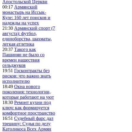
Апостольской Церкви
00:17
Армянский
монастырь на Иссык-
Куле: 160 лет поисков и
надежды на успех
21:30
Армянский спорт (7
августа): футбол,
единоборства, шахматы,
легкая атлетика
20:37
Такого как
Пашинян не было со
времен нашествия
сельджуков
19:51
Госконтракты без
рисков: что важно знать
исполнителю
18:49
Окна нового
поколения: технологии,
которые работают на уют
18:30
Ремонт кухни под
ключ: как формируется
комфортное пространство
16:51
Судебный фарс дал
трещину: Судья по делу
Католикоса Всех Армян