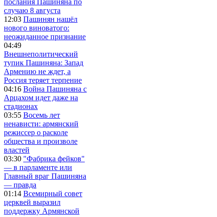
послания Пашиняна по
случаю 8 августа
12:03
Пашинян нашёл
нового виноватого:
неожиданное признание
04:49
Внешнеполитический
тупик Пашиняна: Запад
Армению не ждет, а
Россия теряет терпение
04:16
Война Пашиняна с
Арцахом идет даже на
стадионах
03:55
Восемь лет
ненависти: армянский
режиссер о расколе
общества и произволе
властей
03:30
"Фабрика фейков"
— в парламенте или
Главный враг Пашиняна
— правда
01:14
Всемирный совет
церквей выразил
поддержку Армянской