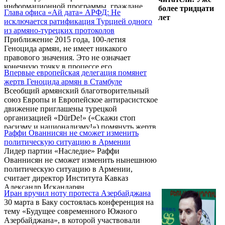
прокомментировать заявление
информационной программы, граждане
более тридцати
представителя МИД Азербайджана,
Глава офиса «Ай дата» АРФД: Не
Армении, Грузии, Украины и Молдовы
лет
который в соответствии с духом
исключается ратификация Турцией одного
хотели бы усилений связей с ЕС. Опрос был
азербайджанской пропаганды вновь
из армяно-турецких протоколов
проведен в период с ноября по декабрь 2012
продемонстрировал образец
Приближение 2015 года, 100-летия
в Армении, Азербайджане, Беларуси,
невоспитанности, комментируя ...
Геноцида армян, не имеет никакого
Грузии, Молдове, России и в Украине.
правового значения. Это не означает
Результаты статистики основаны на опросе
конечную точку в процессе его
около 1000 респондентов в каждой стране.
Впервые европейская делегация помянет
международного признания. Об этом на
Результаты опроса опубликованы на сайте
жертв Геноцида армян в Стамбуле
пресс-конференции 23 апреля заявил глава
«Eastbook.eu»
Всеобщий армянский благотворительный
офиса «Ай дата» и по политическим
союз Европы и Европейское антирасистское
вопросам АРФ Дашнакцутюн Киро
движение приглашены турецкой
Маноян. «Подход армянской стороны
организацией «DürDe!» («Скажи стоп
состоит в том, что 2015 год должен быть
расизму и национализму!») помянуть жертв
началом процесса реализации наших прав.
Раффи Ованнисян не сможет изменить
Геноцида армян в Стамбуле. Представители
Однако необходимо выступать с
политическую ситуацию в Армении
этих организаций затем поедут в Ереван
инициативами, которые будут иметь
Лидер партии «Наследие» Раффи
для участия в памятных мероприятиях.
продолжение также после 2015 года», -
Ованнисян не сможет изменить нынешнюю
отметил Киро ...
политическую ситуацию в Армении,
считает директор Института Кавказ
Александр Искандарян.
Иран вручил ноту протеста Азербайджана
30 марта в Баку состоялась конференция на
тему «Будущее современного Южного
Азербайджана», в которой участвовали