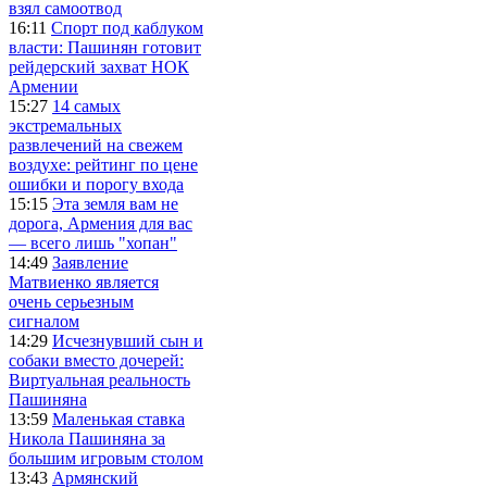
взял самоотвод
16:11
Спорт под каблуком
власти: Пашинян готовит
рейдерский захват НОК
Армении
15:27
14 самых
экстремальных
развлечений на свежем
воздухе: рейтинг по цене
ошибки и порогу входа
15:15
Эта земля вам не
дорога, Армения для вас
— всего лишь "хопан"
14:49
Заявление
Матвиенко является
очень серьезным
сигналом
14:29
Исчезнувший сын и
собаки вместо дочерей:
Виртуальная реальность
Пашиняна
13:59
Маленькая ставка
Никола Пашиняна за
большим игровым столом
13:43
Армянский