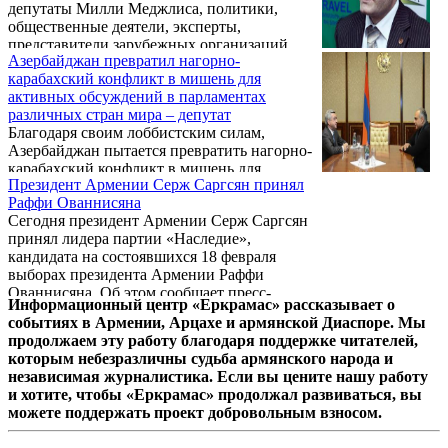
депутаты Милли Меджлиса, политики,
общественные деятели, эксперты,
представители зарубежных организаций,
Азербайджан превратил нагорно-
защищающих права южных
карабахский конфликт в мишень для
азербайджанцев.
активных обсуждений в парламентах
различных стран мира – депутат
Благодаря своим лоббистским силам,
Азербайджан пытается превратить нагорно-
карабахский конфликт в мишень для
Президент Армении Серж Саргсян принял
активных обсуждений в парламентах
Раффи Ованнисяна
различных стран мира. Об этом на
Сегодня президент Армении Серж Саргсян
сегодняшней встрече с журналистами
принял лидера партии «Наследие»,
заявил председатель постоянной комиссии
кандидата на состоявшихся 18 февраля
по внешним сношениям Национального
выборах президента Армении Раффи
Собрания Армении, депутат от
Ованнисяна. Об этом сообщает пресс-
Республиканской партии Армении Артак
Информационный центр «Еркрамас» рассказывает о
служба главы государства. Иные
Закарян.
событиях в Армении, Арцахе и армянской Диаспоре. Мы
подробности встречи не сообщаются.
продолжаем эту работу благодаря поддержке читателей,
которым небезразличны судьба армянского народа и
независимая журналистика. Если вы цените нашу работу
и хотите, чтобы «Еркрамас» продолжал развиваться, вы
можете поддержать проект добровольным взносом.