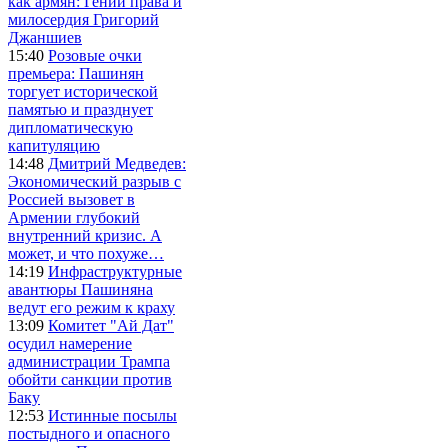
как армян: Гений права и
милосердия Григорий
Джаншиев
15:40
Розовые очки
премьера: Пашинян
торгует исторической
памятью и празднует
дипломатическую
капитуляцию
14:48
Дмитрий Медведев:
Экономический разрыв с
Россией вызовет в
Армении глубокий
внутренний кризис. А
может, и что похуже…
14:19
Инфраструктурные
авантюры Пашиняна
ведут его режим к краху
13:09
Комитет "Ай Дат"
осудил намерение
администрации Трампа
обойти санкции против
Баку
12:53
Истинные посылы
постыдного и опасного