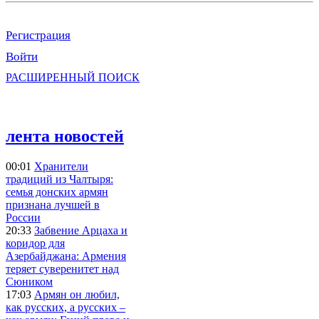
Регистрация
Войти
РАСШИРЕННЫЙ ПОИСК
лента новостей
00:01
Хранители
традиций из Чалтыря:
семья донских армян
признана лучшей в
России
20:33
Забвение Арцаха и
коридор для
Азербайджана: Армения
теряет суверенитет над
Сюником
17:03
Армян он любил,
как русских, а русских –