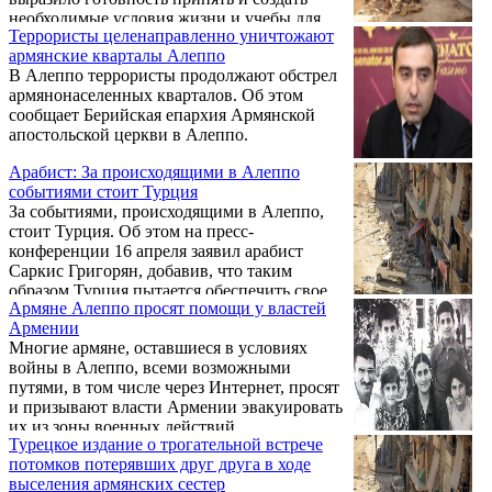
необходимые условия жизни и учебы для
Террористы целенаправленно уничтожают
переезжающих из Алеппо в Армению
армянские кварталы Алеппо
школьников и малолетних детей.
В Алеппо террористы продолжают обстрел
армянонаселенных кварталов. Об этом
сообщает Берийская епархия Армянской
апостольской церкви в Алеппо.
Арабист: За происходящими в Алеппо
событиями стоит Турция
За событиями, происходящими в Алеппо,
стоит Турция. Об этом на пресс-
конференции 16 апреля заявил арабист
Саркис Григорян, добавив, что таким
образом Турция пытается обеспечить свое
Армяне Алеппо просят помощи у властей
присутствие на примыкающих к Сирии
Армении
территориях.
Многие армяне, оставшиеся в условиях
войны в Алеппо, всеми возможными
путями, в том числе через Интернет, просят
и призывают власти Армении эвакуировать
их из зоны военных действий.
Турецкое издание о трогательной встрече
потомков потерявших друг друга в ходе
выселения армянских сестер