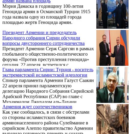
армян названа площадь
Мэрия Дамаска в годовщину 100-летия
Геноцида армян в Османской Турции 1915
года назвала одну из площадей города
площадью жертв Геноцида армян.
Президент Армении и председатель
Народного собрания Сирии обсудили
вопросы двустороннего сотрудничества
Президент Армении Серж Саргсян в рамках
глобального общественно-политического
форума «Против преступления геноцида»
сегодня, 22 апреля, встретился с
Глава парламента Сирии: Турция - носитель
председателем Народного собрания Сирии
экстремистской исламистской идеологии
Мухаммадом Джихадом аль-Лахами. Об
Спикер парламента Армении Галуст Саакян
этом сообщает пресс-служба главы
22 апреля принял парламентскую
армянского государства.
делегацию Народного Собрания Сирийской
Арабской Республики (САР) во главе с
Мухаммадом Джихадом аль-Лахани,
Армения ждет соотечественников
которая прибыла в Ереван для участия в
Как уже сообщалось, в связи с обстрелами
мероприятиях, посвященных 100-й
со стороны исламистских боевиков
годовщине Геноцида армян.
армянонаселенного района Сулеймание в
сирийском Алеппо правительство Армении
выразило готовность принять и создать