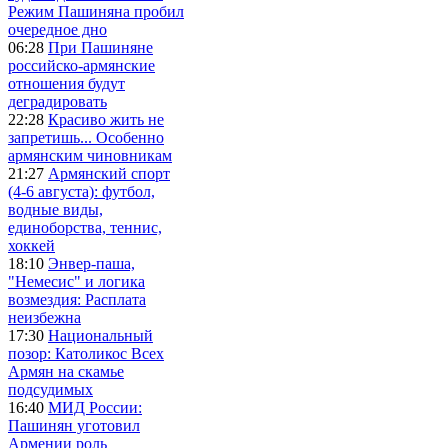
Режим Пашиняна пробил
очередное дно
06:28
При Пашиняне
российско-армянские
отношения будут
деградировать
22:28
Красиво жить не
запретишь... Особенно
армянским чиновникам
21:27
Армянский спорт
(4-6 августа): футбол,
водные виды,
единоборства, теннис,
хоккей
18:10
Энвер-паша,
"Немесис" и логика
возмездия: Расплата
неизбежна
17:30
Национальный
позор: Католикос Всех
Армян на скамье
подсудимых
16:40
МИД России:
Пашинян уготовил
Армении роль