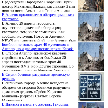
Председатель Народного Собрания Сирии,
доктор Мухаммад Джихад аль-Лаххам 2 мая
принял посла Армении в Сирии Аршака
В Аллепо продолжается обстрел армянских
Поладяна. Пресс-служба МИД Армении
кварталов
сообщает, что в ходе встречи был обсужден
В Алеппо 29 апреля террористы
широкий круг вопросов, представляющих
осуществили ракетный обстрел ряда
двусторонний и региональный интерес.
кварталов, том, числе армянских. Как
сообщил источник Новости Армении-
NEWS.am в армянской общине Алеппо, был
Бомбили не только храм 40 мучеников в
осуществлен обстрел армянонаселенных
Алеппо, но и две армянские церкви Кесаба
кварталов Нор Гюх, Азизие и других
В Старом Алеппо, армянском квартале
районов. Мишенью террористов были
сирийского г. Алеппо, от бомбежки 26
жилые здания. Среди населения есть
апреля пострадал не только храм 40
убитые и раненные. Информации о
мучеников XV в, но и другие строения. Об
погибших или раненных армянах пока нет.
этом корреспонденту Новости Армении -
В Сирии боевики разрушили армянскую
NEWS.am сообщили в пресс-службе
церковь
епархии Алеппо Католикосата Великого
В сирийском городе Алеппо вследствие
Дома Киликийского. К счастью, жертв нет,
обстрела со стороны боевиков разрушена
люди успели укрыться.
армянская церковь «Србоц Карасниц
Манканц» (церковь Святых Сорока
Младенцев)
В Дамаске в память о жертвах Геноцида