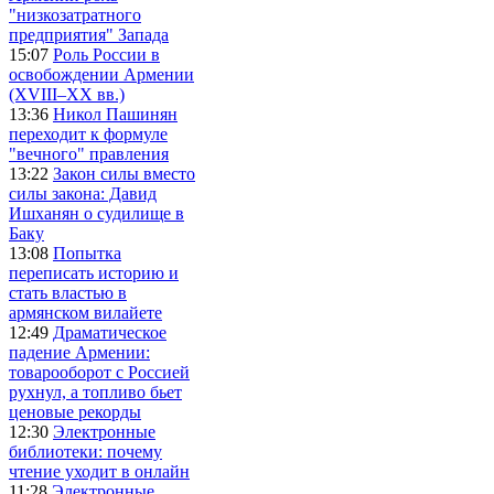
"низкозатратного
предприятия" Запада
15:07
Роль России в
освобождении Армении
(XVIII–XX вв.)
13:36
Никол Пашинян
переходит к формуле
"вечного" правления
13:22
Закон силы вместо
силы закона: Давид
Ишханян о судилище в
Баку
13:08
Попытка
переписать историю и
стать властью в
армянском вилайете
12:49
Драматическое
падение Армении:
товарооборот с Россией
рухнул, а топливо бьет
ценовые рекорды
12:30
Электронные
библиотеки: почему
чтение уходит в онлайн
11:28
Электронные