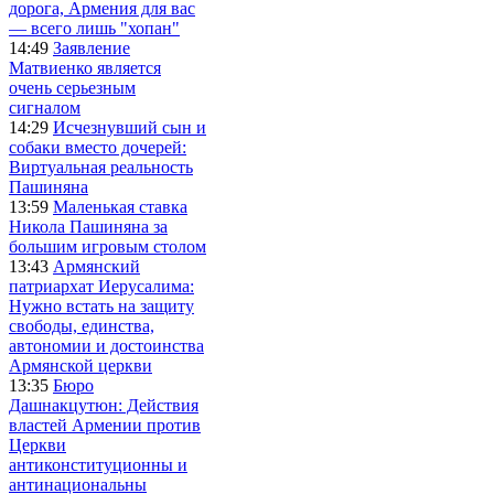
дорога, Армения для вас
— всего лишь "хопан"
14:49
Заявление
Матвиенко является
очень серьезным
сигналом
14:29
Исчезнувший сын и
собаки вместо дочерей:
Виртуальная реальность
Пашиняна
13:59
Маленькая ставка
Никола Пашиняна за
большим игровым столом
13:43
Армянский
патриархат Иерусалима:
Нужно встать на защиту
свободы, единства,
автономии и достоинства
Армянской церкви
13:35
Бюро
Дашнакцутюн: Действия
властей Армении против
Церкви
антиконституционны и
антинациональны