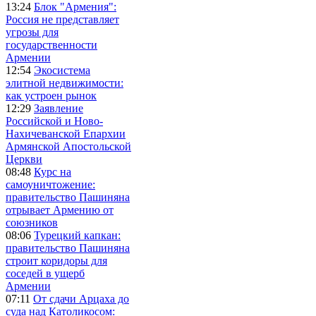
13:24
Блок "Армения":
Россия не представляет
угрозы для
государственности
Армении
12:54
Экосистема
элитной недвижимости:
как устроен рынок
12:29
Заявление
Российской и Ново-
Нахичеванской Епархии
Армянской Апостольской
Церкви
08:48
Курс на
самоуничтожение:
правительство Пашиняна
отрывает Армению от
союзников
08:06
Турецкий капкан:
правительство Пашиняна
строит коридоры для
соседей в ущерб
Армении
07:11
От сдачи Арцаха до
суда над Католикосом: