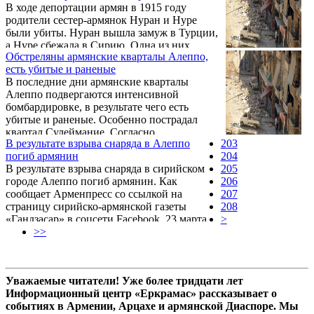
В ходе депортации армян в 1915 году
родители сестер-армянок Нуран и Нуре
были убиты. Нуран вышла замуж в Турции,
а Нуре сбежала в Сирию. Одна из них
Обстреляны армянские кварталы Алеппо,
выросла, как мусульманка, а вторая – как
есть убитые и раненые
христианка. Однако, спустя век, их дети,
В последние дни армянские кварталы
выросшие в различных религиях и
Алеппо подвергаются интенсивной
культурах, нашли друг друга. Haberturk
бомбардировке, в результате чего есть
поведал подробности трогательной истории
убитые и раненые. Особенно пострадал
1915г.. Когда началось нападение на села
квартал Сулеймание. Согласно
Батмана, сестрам Нуран и Нуре было 11 и
В результате взрыва снаряда в Алеппо
203
официальным источникам в Дамаске, в
13 лет.
погиб армянин
204
результате интенсивной бомбардировки
В результате взрыва снаряда в сирийском
205
погибло 8 человек, несколько десятков
городе Алеппо погиб армянин. Как
206
человек, в том числе армяне, получили
сообщает Арменпресс со ссылкой на
207
ранения.
страницу сирийско-армянской газеты
208
«Гандзасар» в соцсети Facebook, 23 марта
>
погиб армянин из Алеппо Вардан Момчян.
>>
Уважаемые читатели! Уже более тридцати лет
Информационный центр «Еркрамас» рассказывает о
событиях в Армении, Арцахе и армянской Диаспоре. Мы