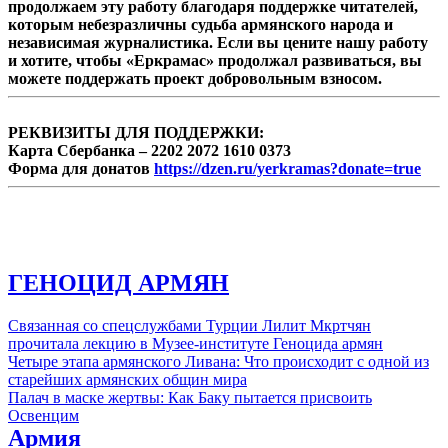
продолжаем эту работу благодаря поддержке читателей,
которым небезразличны судьба армянского народа и
независимая журналистика. Если вы цените нашу работу
и хотите, чтобы «Еркрамас» продолжал развиваться, вы
можете поддержать проект добровольным взносом.
РЕКВИЗИТЫ ДЛЯ ПОДДЕРЖКИ:
Карта Сбербанка – 2202 2072 1610 0373
Форма для донатов
https://dzen.ru/yerkramas?donate=true
ГЕНОЦИД АРМЯН
Связанная со спецслужбами Турции Лилит Мкртчян
прочитала лекцию в Музее-институте Геноцида армян
Четыре этапа армянского Ливана: Что происходит с одной из
старейших армянских общин мира
Палач в маске жертвы: Как Баку пытается присвоить
Освенцим
Армия