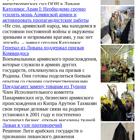
миротворческих сил ООН в Ливане.
Католикос Арам I: Необходимо срочно
усилить мощь Армянской армии и
активировать пропагандистские работы
«Не спи, армянский народ, мы находимся в
состоянии постоянной войны и окружены
зримыми и незримыми врагами, у нас нет
друзей», – заявил сегодня Католикос
Генерал из Ливана поддержал призыв
Великого Дома Киликийского Арам
Коммандоса
Первый в ходе выступления перед
Военачальники армянского происхождения,
многочисленной публикой, собравшейся
которые служили в армиях других
сегодня утром напротив Кафедрального
государств, откликнулись на призыв с
Собора Святого Григория Просветителя в
Родины. Они готовы поделиться боевым
Антилиасе.
опытом со своими соотечественниками.
Предлагают замену товарам из Турции
Инициативу по созданию своего рода
Член Исполнительного комитета
«панармянской армии военной мысли»
Панармянских игр, бизнесмен армянского
одним из первых поддержал генерал из
происхождения из Кипра Арутюн Тахмазян
Ливана – Нарек Абрамян.
свои первые деловые связи на родине
установил в 2001 году и постепенно
расширил бизнес, открыв магазины тканей
Ливан в узле противоречий
не только в Ереване, но и в городе Гюмри и
Решение Лиги арабских государств о
селе Берд, а также в Нагорном Карабахе.
признании ливанского движения