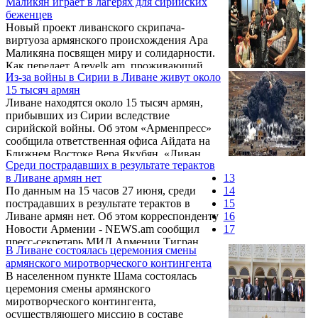
Маликян играет в лагерях для сирийских
переселились в Сирию и Ливан. Об этом
беженцев
говорится в статье итальянского издания
Новый проект ливанского скрипача-
«L'AntiDiplomatico».
виртуоза армянского происхождения Ара
Маликяна посвящен миру и солидарности.
Как передает Arevelk.am, проживающий
Из-за войны в Сирии в Ливане живут около
ныне в Испании музыкант побывал в
15 тысяч армян
лагерях для беженцев, где сыграл для
Ливане находятся около 15 тысяч армян,
сирийских детей.
прибывших из Сирии вследствие
сирийской войны. Об этом «Арменпресс»
сообщила ответственная офиса Айдата на
Ближнем Востоке Вера Якубян. «Ливан
Среди пострадавших в результате терактов
находится ближе всего к Сирии, и понятно,
в Ливане армян нет
13
что оттуда наблюдается большой приток.
По данным на 15 часов 27 июня, среди
14
Этот приток особенно увеличился в
пострадавших в результате терактов в
15
последние 2-3 года, когда ухудшилась
Ливане армян нет. Об этом корреспонденту
16
ситуация в Алеппо»,- сказала Вера Якубян.
Новости Армении - NEWS.am сообщил
17
пресс-секретарь МИД Армении Тигран
В Ливане состоялась церемония смены
Балаян.
армянского миротворческого контингента
В населенном пункте Шама состоялась
церемония смены армянского
миротворческого контингента,
осуществляющего миссию в составе