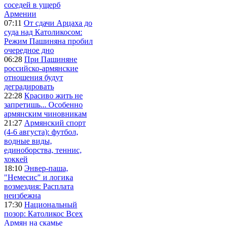
соседей в ущерб
Армении
07:11
От сдачи Арцаха до
суда над Католикосом:
Режим Пашиняна пробил
очередное дно
06:28
При Пашиняне
российско-армянские
отношения будут
деградировать
22:28
Красиво жить не
запретишь... Особенно
армянским чиновникам
21:27
Армянский спорт
(4-6 августа): футбол,
водные виды,
единоборства, теннис,
хоккей
18:10
Энвер-паша,
"Немесис" и логика
возмездия: Расплата
неизбежна
17:30
Национальный
позор: Католикос Всех
Армян на скамье