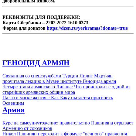
добровольным взносом.
РЕКВИЗИТЫ ДЛЯ ПОДДЕРЖКИ:
Карта Сбербанка – 2202 2072 1610 0373
Форма для донатов
https://dzen.ru/yerkramas?donate=true
ГЕНОЦИД АРМЯН
Связанная со спецслужбами Турции Лилит Мкртчян
прочитала лекцию в Музее-институте Геноцида армян
Четыре этапа армянского Ливана: Что происходит с одной из
старейших армянских общин мира
Палач в маске жертвы: Как Баку пытается присвоить
Освенцим
Армия
Курс на самоуничтожение: правительство Пашиняна отрывает
Армению от союзников
Никол Пашинян переходит к формуле "вечного" правления