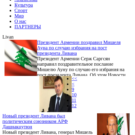
Культура
Спорт
Мир
О нас
ПАРТНЕРЫ
Livan
Президент Армении поздравил Мишеля
Ауна по случаю избрания на пост
президента Ливана
Президент Армении Серж Саргсян
направил поздравительное послание
Мишелю Ауну по случаю его избрания на
пост президента Ливана. Об этом Новости
<<
Армении – NEWS.am сообщили в пресс-
<
службе главы государства.
9
10
11
12
Новый президент Ливана был
политическим союзником АРФ
Дашнакцутюн
Новый президент Ливана, генерал Мишель