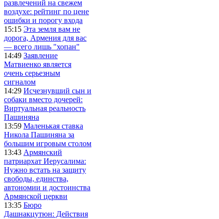
развлечений на свежем
воздухе: рейтинг по цене
ошибки и порогу входа
15:15
Эта земля вам не
дорога, Армения для вас
— всего лишь "хопан"
14:49
Заявление
Матвиенко является
очень серьезным
сигналом
14:29
Исчезнувший сын и
собаки вместо дочерей:
Виртуальная реальность
Пашиняна
13:59
Маленькая ставка
Никола Пашиняна за
большим игровым столом
13:43
Армянский
патриархат Иерусалима:
Нужно встать на защиту
свободы, единства,
автономии и достоинства
Армянской церкви
13:35
Бюро
Дашнакцутюн: Действия