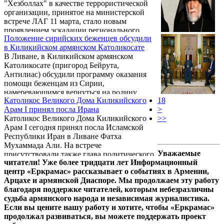
"Хезболлах" в качестве террористической
организации, принятое на министерской
встрече ЛАГ 11 марта, стало новым
проявлением эскалации регионального
Положение сирийских беженцев обсудили
противостояния между Ираном и
в Киликийском армянском Католикосате
Саудовской Аравией. На сей раз мишенью
В Ливане, в Киликийском армянском
саудитов становится Ливан и движение
Католикосате (пригород Бейрута,
"Хезболлах", которое играет центральную
Антилиас) обсудили программу оказания
роль в военных усилиях шиитского альянса
помощи беженцам из Сирии,
в Сирии и которое саудиты обвиняют в
намеревающимся вернуться на родину,
поддержке шиитов в Йемене. При этом
Католикос Великого Дома Киликийского
18
сообщает Департамент по информации и
примечательно, что до сих ...
Арам I принял посла Ирана
>
коммуникации Киликийского
Католикос Великого Дома Киликийского
>>
Католикосата. Встреча была организована
Арам I сегодня принял посла Исламской
Католикосом Арамом I. В ней принимал
Республики Иран в Ливане Фатха
участие и предстоятель Армянской
Мухаммада Али. На встрече
Апостольской Церкви в Сирии, глава
Уважаемые
присутствовали также глава политического
Берийской епархии архиепископ Шаан
читатели! Уже более тридцати лет Информационный
офиса посольства и другие дипломаты
Саргисян.
центр «Еркрамас» рассказывает о событиях в Армении,
администрации.
Арцахе и армянской Диаспоре. Мы продолжаем эту работу
благодаря поддержке читателей, которым небезразличны
судьба армянского народа и независимая журналистика.
Если вы цените нашу работу и хотите, чтобы «Еркрамас»
продолжал развиваться, вы можете поддержать проект