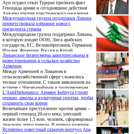
Аун осудил отказ Турции признать факт
Геноцида армян и сегодняшние действия
Анкары против христианского населения.
Международная группа поддержки Ливана
Об этом в беседе с корреспондентом
приветствовала избрание нового
Новости Армении – NEWS.am заявил
президента страны
главный редактор издающейся в Ливане
Международная группа поддержки Ливана,
армянской газеты «Аздак» Шаан
в которую входят ООН, Лига арабских
Кандахарян.
государств, ЕС, Великобритания, Германия,
Италия, Франция, Россия и Китай,
Ливанские бизнесмены заинтересованы в
приветствовала избрание нового
инвестировании в сельское хозяйство
президента страны. Им стал Мишель Аун.
Армении
Между Арменией и Ливаном в
сельскохозяйственной сфере сложились
тесные отношения. С таким заявлением на
встрече с Чрезвычайным и полномочным
L'AntiDiplomatico: Армяне Бейрута строят
послом Ливана в Армении Жаном
церкви, школы и культурные центры, чтобы
Макароном 19 октября выступил министр
сохранить свои корни
сельского хозяйства Игнатий Аракелян.
Величайшее преступление против армян –
первый геноцид 20-ого века, унесший
жизни более 1,5 млн. человек, сформировал
диаспору этого народа. В период падения
Всемирно известный скрипач-виртуоз Ара
Османской империи тысячи армян