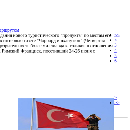
маршрутом
<<
ания нового туристического "продукта" по местам его
<
 в интервью газете "Чоррорд ишханутюн" (Четвертая
3
дозрительность более миллиарда католиков в отношении
4
а Римский Франциск, посетивший 24-26 июня с
5
6
>
>>