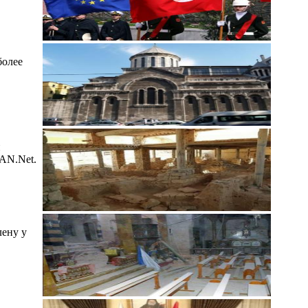
более
й
IAN.Net.
лену у