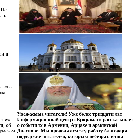
 Не
вана
ии и
нского
иям
Уважаемые читатели! Уже более тридцати лет
ству»
Информационный центр «Еркрамас» рассказывает
и, об
о событиях в Армении, Арцахе и армянской
рмезом.
Диаспоре. Мы продолжаем эту работу благодаря
поддержке читателей, которым небезразличны