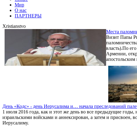
Мир
О нас
ПАРТНЕРЫ
Xristianstvo
Места паломн
Визит Папы Ри
паломничества
власть).По ег
Армении, откр
апостольским в
День «Кодс» - день Иерусалима и… начала преследований пал
1 июля 2016 года, как и этот же день во все предыдущие годы
израильскими войсками и аннексирован, а затем и присвоен, 
Иерусалиму.