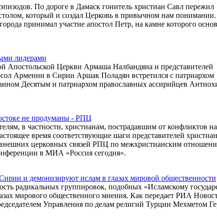
эпизодов. По дороге в Дамаск гонитель христиан Савл пережил
остолом, который и создал Церковь в привычном нам понимании.
города принимал участие апостол Петр, на камне которого осно
ными лидерами
й Апостольской Церкви Армаша Налбандяна и представителей
сол Армении в Сирии Аршак Поладян встретился с патриархом
оанном Десятым и патриархом православных ассирийцев Антиох
остоке не продуманы - РПЦ
лям, в частности, христианам, пострадавшим от конфликтов на
настоящее время соответствующие шаги представителей христиа
ла внешних церковных связей РПЦ по межхристианским отношен
конференции в МИА «Россия сегодня».
Сирии и демонизируют ислам в глазах мировой общественности
ность радикальных группировок, подобных «Исламскому государ
лазах мирового общественного мнения. Как передает РИА Новост
 председателем Управления по делам религий Турции Мехметом Ге