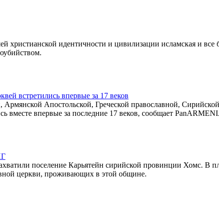
шей христианской идентичности и цивилизации исламская и все 
моубийством.
вей встретились впервые за 17 веков
, Армянской Апостольской, Греческой православной, Сирийско
ись вместе впервые за последние 17 веков, сообщает PanARMEN
ИГ
 захватили поселение Карьятейн сирийской провинции Хомс. В п
авной церкви, проживающих в этой общине.