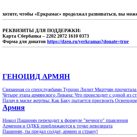
хотите, чтобы «Еркрамас» продолжал развиваться, вы мож
РЕКВИЗИТЫ ДЛЯ ПОДДЕРЖКИ:
Карта Сбербанка – 2202 2072 1610 0373
Форма для донатов
https://dzen.ru/yerkramas?donate=true
ГЕНОЦИД АРМЯН
Связанная со спецслужбами Турции Лилит Мкртчян прочитала
Четыре этапа армянского Ливана: Что происходит с одной из 
Палач в маске жертвы: Как Баку пытается присвоить Освенцим
Армия
Никол Пашинян переходит к формуле "вечного" правления
Армения и ОДКБ приближаются к точке невозврата
Пашинян, ты предал солдат, армию и страну!