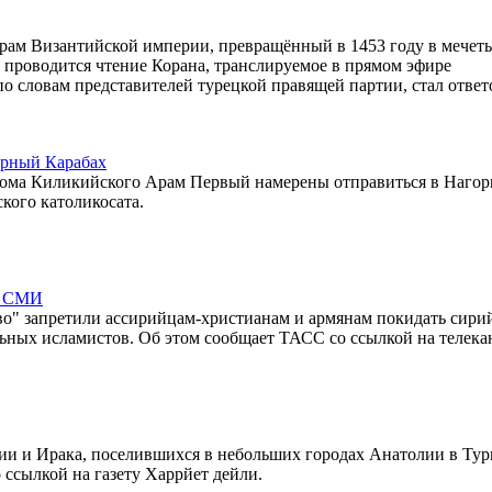
рам Византийской империи, превращённый в 1453 году в мечеть,
0 проводится чтение Корана, транслируемое в прямом эфире
по словам представителей турецкой правящей партии, стал ответ
орный Карабах
Дома Киликийского Арам Первый намерены отправиться в Нагор
кого католикосата.
- СМИ
во" запретили ассирийцам-христианам и армянам покидать сири
ьных исламистов. Об этом сообщает ТАСС со ссылкой на телека
ии и Ирака, поселившихся в небольших городах Анатолии в Тур
ссылкой на газету Харрйет дейли.