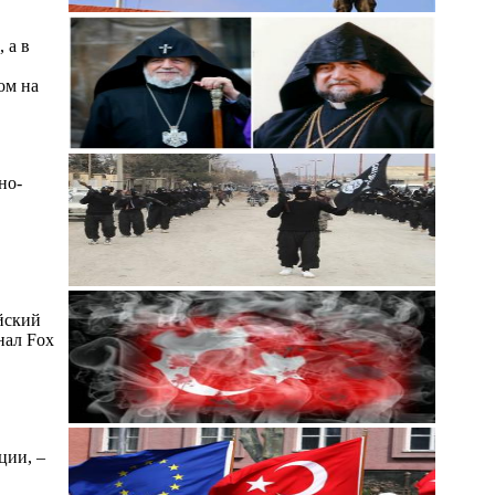
 а в
ом на
но-
йский
нал Fox
ции, –