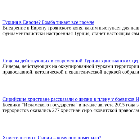
Турция в Европе? Бомба тикает все громче
Внедрение в Европу троянского коня, каким выступает для на
фундаменталистски настроенная Турция, станет настоящим са
Лидеры действующих в современной Турции христианских церк
Лидеры, действующих на оккупированной турками территории
православной, католической и евангелической церквей собрал
Сирийские христиане рассказали о жизни в плену у боевиков 
Боевики "Исламского государства" в начале августа 2015 года
террористов оказались 277 христиан сиро-яковитской правосл
Христианство в Сирии – кому оно помешало?