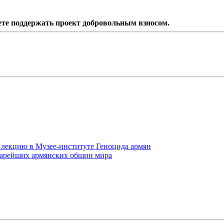
ете поддержать проект добровольным взносом.
 лекцию в Музее-институте Геноцида армян
старейших армянских общин мира