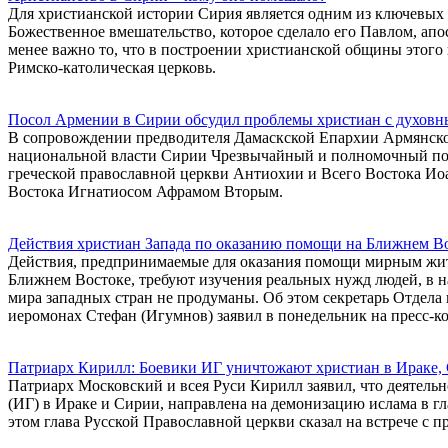
Для христианской истории Сирия является одним из ключевых 
Божественное вмешательство, которое сделало его Павлом, ап
менее важно то, что в построении христианской общины этого 
Римско-католическая церковь.
Посол Армении в Сирии обсудил проблемы христиан с духов
В сопровождении предводителя Дамаскской Епархии Армянско
национальной власти Сирии Чрезвычайный и полномочный по
греческой православной церкви Антиохии и Всего Востока И
Востока Игнатиосом Афрамом Вторым.
Действия христиан Запада по оказанию помощи на Ближнем В
Действия, предпринимаемые для оказания помощи мирным жите
Ближнем Востоке, требуют изучения реальных нужд людей, в 
мира западных стран не продуманы. Об этом секретарь Отде
иеромонах Стефан (Игумнов) заявил в понедельник на пресс-
Патриарх Кирилл: Боевики ИГ уничтожают христиан в Ираке, 
Патриарх Московский и всея Руси Кирилл заявил, что деятель
(ИГ) в Ираке и Сирии, направлена на демонизацию ислама в г
этом глава Русской Православной церкви сказал на встрече с