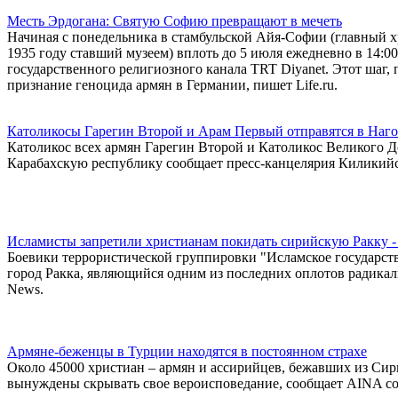
Месть Эрдогана: Святую Софию превращают в мечеть
Начиная с понедельника в стамбульской Айя-Софии (главный х
1935 году ставший музеем) вплоть до 5 июля ежедневно в 14:0
государственного религиозного канала TRT Diyanet. Этот шаг, 
признание геноцида армян в Германии, пишет Life.ru.
Католикосы Гарегин Второй и Арам Первый отправятся в Наг
Католикос всех армян Гарегин Второй и Католикос Великого 
Карабахскую республику сообщает пресс-канцелярия Киликийс
Исламисты запретили христианам покидать сирийскую Ракку 
Боевики террористической группировки "Исламское государст
город Ракка, являющийся одним из последних оплотов радикал
News.
Армяне-беженцы в Турции находятся в постоянном страхе
Около 45000 христиан – армян и ассирийцев, бежавших из Сир
вынуждены скрывать свое вероисповедание, сообщает AINA со 