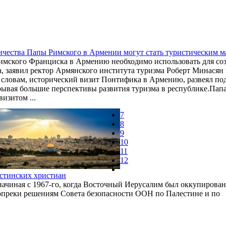
ичества Папы Римского в Армении могут стать туристическим 
мского Франциска в Армению необходимо использовать для созд
, заявил ректор Армянского института туризма Роберт Минасян
о словам, исторический визит Понтифика в Армению, развеял по
ывая большие перспективы развития туризма в республике.Пап
изитом ...
7
8
9
10
11
12
естинских христиан
, начиная с 1967-го, когда Восточный Иерусалим был оккупирован
вопреки решениям Совета безопасности ООН по Палестине и по