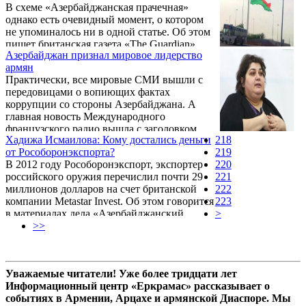
В схеме «Азербайджанская прачечная»
позволяющие питать слабую надежду на то,
однако есть очевидный момент, о котором
что указанные факты будут расследованы со
не упоминалось ни в одной статье. Об этом
всеми вытекающими последствиями, в том
пишет британская газета «The Guardian».
числе - политического характера. В
Азербайджан признал мировое лидерство
частности, в ПАСЕ с этой целью создана
армян
экспертная группа, а представитель
Практически, все мировые СМИ вышли с
правительства ...
передовицами о вопиющих фактах
коррупции со стороны Азербайджана. А
главная новость Международного
французского радио вышла с заголовком
Хадижа Исмаилова: Кому достались деньги
218
«Можно ли называть Азербайджан
от Рособоронэкспорта?
219
«диктатурой»: под Парижем начался
В 2012 году Рособоронэкспорт, экспортер
220
процесс».
российского оружия перечислил почти 29
221
миллионов долларов на счет британской
222
компании Metastar Invest. Об этом говорится
223
в материалах дела «Азербайджанский
>
лондромат».
>>
Уважаемые читатели! Уже более тридцати лет
Информационный центр «Еркрамас» рассказывает о
событиях в Армении, Арцахе и армянской Диаспоре. Мы