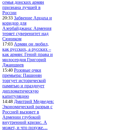
семья донских армян
признана лучшей в
России
20:33
Забвение Арцаха и
коридор для
Азербайджана: Армения
теряет суверенитет над
Сюником
17:03
Армян он любил,
как русских, а русских –
как армян: Гений права и
милосердия Григорий
Джаншиев
15:40
Розовые очки
премьера: Пашинян
торгует исторической
памятью и празднует
дипломатическую
капитуляцию
14:48
Дмитрий Медведев:
Экономический разрыв с
Россией вызовет в
Армении глубокий
внутренний кризис. А
может, и что похуже…