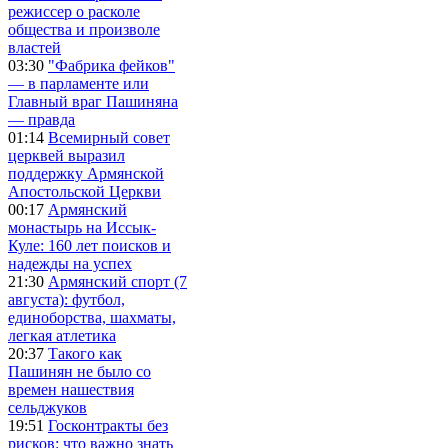
режиссер о расколе
общества и произволе
властей
03:30
"Фабрика фейков"
— в парламенте или
Главный враг Пашиняна
— правда
01:14
Всемирный совет
церквей выразил
поддержку Армянской
Апостольской Церкви
00:17
Армянский
монастырь на Иссык-
Куле: 160 лет поисков и
надежды на успех
21:30
Армянский спорт (7
августа): футбол,
единоборства, шахматы,
легкая атлетика
20:37
Такого как
Пашинян не было со
времен нашествия
сельджуков
19:51
Госконтракты без
рисков: что важно знать