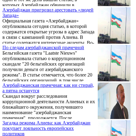
которых Азербайджан обвинили в
Азербайджан пригрозил арестовать «людей
отмывании денег через европейских
Запада»
политиков. При этом упоминались сам
Официальная газета «Азербайджан»
азербайджанский президент Ильхам Алиев
опубликовала сегодня статью, в которой
и члены его семьи. Баку стал отбиваться
содержатся открытые угрозы в адрес Запада
традиционным способом, быстро «выявив»,
в связи с кампанией против Алиева. В
что в этой акции, конечно, виноваты
статье содержатся интересные акценты. Во-
«представители западного армянского
По следам азербайджанской прачечной
первых, утверждается, что у Трампа с
лобби».
Бельгийская газета "Laatste Nieuws"
Алиевым хорошие отношения, и кампания
опубликовала статью о коррупционном
против Азербайджана проводится «по
скандале "20 бельгийских организаций
обамовской инерции».
получили деньги от азербайджанского
режима". В статье отмечается, что более 20
бельгийских организаций, в том числе
Азербайджанская прачечная: как ни стирай,
"Солве" и "Проксимус", в 2012-2014 годах
а пятна останутся
получали деньги из Азербайджана через
Скандал вокруг расследования
посредников. Общая сумма сделок
коррупционной деятельности Алиевых и их
составила 2,1 млрд евро.
ближайшего окружения, получившего
наименование "азербайджанская
прачечная", продолжается. После
Загадка режима Алиева: как Азербайджан
публикации Центра по исследованию
покупает лояльность европейских
коррупции и организованной преступности
политиков
(OCCRP) появились сообщения,