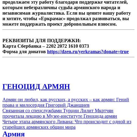
продолжаем эту работу благодаря поддержке читателей,
которым небезразличны судьба армянского народа и
независимая журналистика. Если вы цените нашу работу
и хотите, чтобы «Еркрамас» продолжал развиваться, вы
можете поддержать проект добровольным взносом.
РЕКВИЗИТЫ ДЛЯ ПОДДЕРЖКИ:
Карта Сбербанка – 2202 2072 1610 0373
Форма для донатов
https://dzen.ru/yerkramas?donate=true
ГЕНОЦИД АРМЯН
Армян он любил, как русских, а русских – как армян: Гений
права и милосердия Григорий Джаншиев
Связанная со спецслужбами Турции Лилит Мкртчян
прочитала лекцию в Музее-институте Геноцида армян
Четыре этапа армянского Ливана: Что происходит с одной из
старейших армянских общин мира
Армия