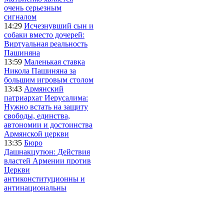
очень серьезным
сигналом
14:29
Исчезнувший сын и
собаки вместо дочерей:
Виртуальная реальность
Пашиняна
13:59
Маленькая ставка
Никола Пашиняна за
большим игровым столом
13:43
Армянский
патриархат Иерусалима:
Нужно встать на защиту
свободы, единства,
автономии и достоинства
Армянской церкви
13:35
Бюро
Дашнакцутюн: Действия
властей Армении против
Церкви
антиконституционны и
антинациональны