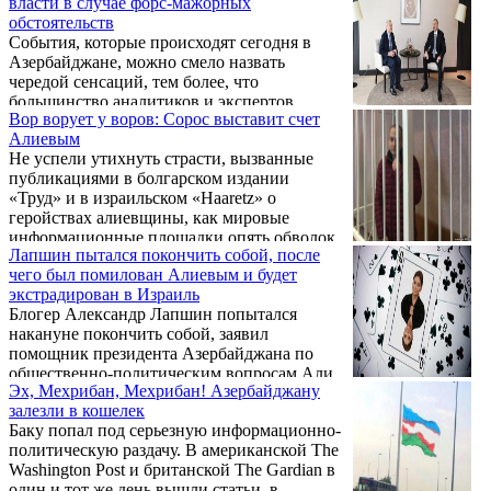
власти в случае форс-мажорных
купюр.
обстоятельств
События, которые происходят сегодня в
Азербайджане, можно смело назвать
чередой сенсаций, тем более, что
большинство аналитиков и экспертов
Вор ворует у воров: Сорос выставит счет
«разбирают» отдельные эпизоды, хотя все
Алиевым
события, свидетелями которых мы
Не успели утихнуть страсти, вызванные
становимся, четко вписываются в логику
публикациями в болгарском издании
противостояния между азербайджанскими
«Труд» и в израильском «Haaretz» о
властями и западным политическим
геройствах алиевщины, как мировые
истеблишментом.
информационные площадки опять обволок
Лапшин пытался покончить собой, после
смрад, источаемый аналогуолмаяновым
чего был помилован Алиевым и будет
скунсом.
экстрадирован в Израиль
Блогер Александр Лапшин попытался
накануне покончить собой, заявил
помощник президента Азербайджана по
общественно-политическим вопросам Али
Эх, Мехрибан, Мехрибан! Азербайджану
Гасанов.
залезли в кошелек
Баку попал под серьезную информационно-
политическую раздачу. В американской The
Washington Post и британской The Gardian в
один и тот же день вышли статьи, в