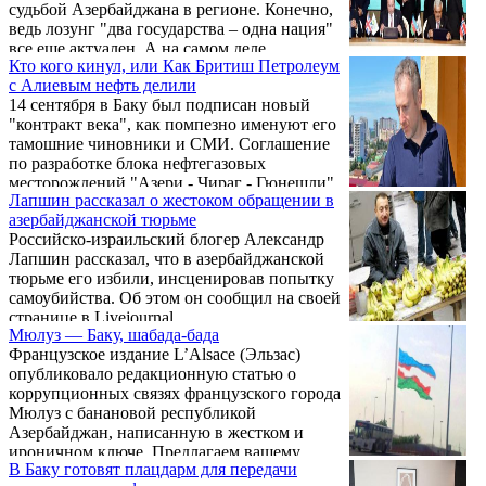
судьбой Азербайджана в регионе. Конечно,
ведь лозунг "два государства – одна нация"
все еще актуален. А на самом деле…
Кто кого кинул, или Как Бритиш Петролеум
с Алиевым нефть делили
14 сентября в Баку был подписан новый
"контракт века", как помпезно именуют его
тамошние чиновники и СМИ. Соглашение
по разработке блока нефтегазовых
месторождений "Азери - Чираг - Гюнешли"
Лапшин рассказал о жестоком обращении в
(АЧГ), рассчитанное до 2050 года,
азербайджанской тюрьме
предполагает куда более выгодный для
Российско-израильский блогер Александр
Азербайджана расклад долевого участия. В
Лапшин рассказал, что в азербайджанской
частности, доля SOCAR
тюрьме его избили, инсценировав попытку
(Госнефтекомпании Азербайджана)
самоубийства. Об этом он сообщил на своей
увеличена более чем вдвое - с прежних
странице в Livejournal.
11,65 до 25%, соответственно, доля
Мюлуз — Баку, шабада-бада
оператора - British Petroleum (BP) снижена с
Французское издание L’Alsace (Эльзас)
35,8 до 30, 37%. Остальное ...
опубликовало редакционную статью о
коррупционных связях французского города
Мюлуз с банановой республикой
Азербайджан, написанную в жестком и
ироничном ключе. Предлагаем вашему
В Баку готовят плацдарм для передачи
вниманию перевод данного материала без