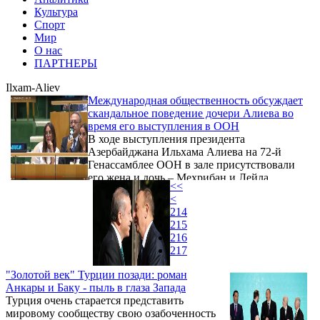
Культура
Спорт
Мир
О нас
ПАРТНЕРЫ
Ilxam-Aliev
Международная общественность обсуждает
скандальное поведение дочери Алиева во
время его выступления в ООН
В ходе выступления президента
Азербайджана Ильхама Алиева на 72-й
Генассамблее ООН в зале присутствовали
его жена и дочь – Мехрибан и Лейла
<<
Алиевы.
<
214
215
216
217
"Золотой век" Турции позади: роман
Анкары и Баку - пыль в глаза Запада
Турция очень старается представить
мировому сообществу свою озабоченность