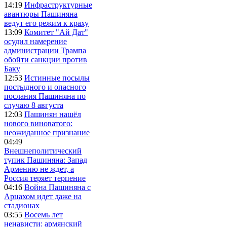
14:19
Инфраструктурные
авантюры Пашиняна
ведут его режим к краху
13:09
Комитет "Ай Дат"
осудил намерение
администрации Трампа
обойти санкции против
Баку
12:53
Истинные посылы
постыдного и опасного
послания Пашиняна по
случаю 8 августа
12:03
Пашинян нашёл
нового виноватого:
неожиданное признание
04:49
Внешнеполитический
тупик Пашиняна: Запад
Армению не ждет, а
Россия теряет терпение
04:16
Война Пашиняна с
Арцахом идет даже на
стадионах
03:55
Восемь лет
ненависти: армянский