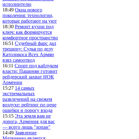
исполнителю
18:49
Окна нового
поколения: технологии,
которые работают на уют
18:30
Ремонт кухни под
ключ: как формируется
комфортное пространство
16:51
Судебный фарс дал
трещину: Судья по делу
Католикоса Всех Армян
взял самоотвод
16:11
Спорт под каблуком
власти: Пашинян готовит
рейдерский захват НОК
Армении
15:27
14 самых
экстремальных
развлечений на свежем
воздухе: рейтинг по цене
ошибки и порогу входа
15:15
Эта земля вам не
дорога, Армения для вас
— всего лишь "хопан"
14:49
Заявление
Матвиенко является