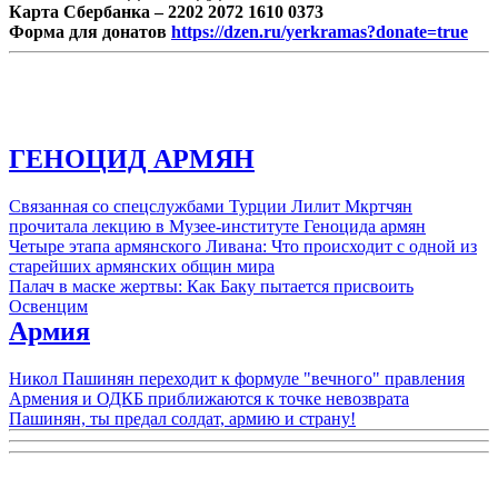
Карта Сбербанка – 2202 2072 1610 0373
Форма для донатов
https://dzen.ru/yerkramas?donate=true
ГЕНОЦИД АРМЯН
Связанная со спецслужбами Турции Лилит Мкртчян
прочитала лекцию в Музее-институте Геноцида армян
Четыре этапа армянского Ливана: Что происходит с одной из
старейших армянских общин мира
Палач в маске жертвы: Как Баку пытается присвоить
Освенцим
Армия
Никол Пашинян переходит к формуле "вечного" правления
Армения и ОДКБ приближаются к точке невозврата
Пашинян, ты предал солдат, армию и страну!