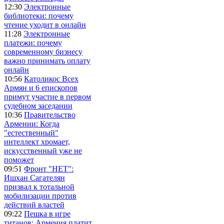
12:30
Электронные
библиотеки: почему
чтение уходит в онлайн
11:28
Электронные
платежи: почему
современному бизнесу
важно принимать оплату
онлайн
10:56
Католикос Всех
Армян и 6 епископов
примут участие в первом
судебном заседании
10:36
Правительство
Армении: Когда
"естественный"
интеллект хромает,
искусственный уже не
поможет
09:51
Фронт "НЕТ":
Ишхан Сагателян
призвал к тотальной
мобилизации против
действий властей
09:22
Пешка в игре
титанов: Армения платит