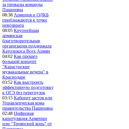
за провалы команды
Пашиняна
08:38
Армения и ОДКБ
приближаются к точке
невозврата
08:05
Крупнейшая
армянская
благотворительная
организация поддержала
Католикоса Всех Армян
04:02
Как прошел
большой концерт
"Карасунские
музыкальные вечера" в
Краснодаре
03:52
Как выстроить
эффективную подготовку
к ОГЭ без перегрузок
03:15
Кабинет застоя или
Управленческая кома
правительства Пашиняна
02:48
Цифровая
капитуляция Армении
или "Троянский конь" от
Пашиняна