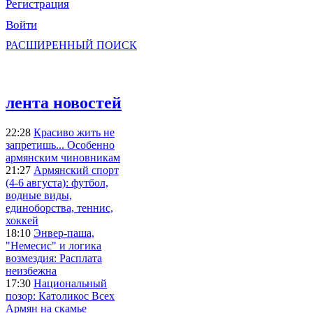
Регистрация
Войти
РАСШИРЕННЫЙ ПОИСК
лента новостей
22:28
Красиво жить не
запретишь... Особенно
армянским чиновникам
21:27
Армянский спорт
(4-6 августа): футбол,
водные виды,
единоборства, теннис,
хоккей
18:10
Энвер-паша,
"Немесис" и логика
возмездия: Расплата
неизбежна
17:30
Национальный
позор: Католикос Всех
Армян на скамье