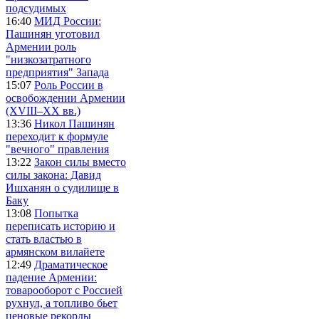
подсудимых
16:40
МИД России:
Пашинян уготовил
Армении роль
"низкозатратного
предприятия" Запада
15:07
Роль России в
освобождении Армении
(XVIII–XX вв.)
13:36
Никол Пашинян
переходит к формуле
"вечного" правления
13:22
Закон силы вместо
силы закона: Давид
Ишханян о судилище в
Баку
13:08
Попытка
переписать историю и
стать властью в
армянском вилайете
12:49
Драматическое
падение Армении:
товарооборот с Россией
рухнул, а топливо бьет
ценовые рекорды