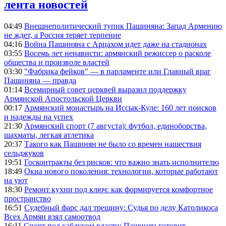
лента новостей
04:49
Внешнеполитический тупик Пашиняна: Запад Армению
не ждет, а Россия теряет терпение
04:16
Война Пашиняна с Арцахом идет даже на стадионах
03:55
Восемь лет ненависти: армянский режиссер о расколе
общества и произволе властей
03:30
"Фабрика фейков" — в парламенте или Главный враг
Пашиняна — правда
01:14
Всемирный совет церквей выразил поддержку
Армянской Апостольской Церкви
00:17
Армянский монастырь на Иссык-Куле: 160 лет поисков
и надежды на успех
21:30
Армянский спорт (7 августа): футбол, единоборства,
шахматы, легкая атлетика
20:37
Такого как Пашинян не было со времен нашествия
сельджуков
19:51
Госконтракты без рисков: что важно знать исполнителю
18:49
Окна нового поколения: технологии, которые работают
на уют
18:30
Ремонт кухни под ключ: как формируется комфортное
пространство
16:51
Судебный фарс дал трещину: Судья по делу Католикоса
Всех Армян взял самоотвод
16:11
Спорт под каблуком власти: Пашинян готовит