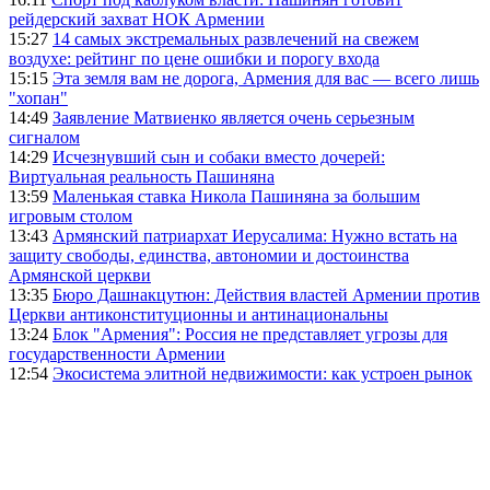
рейдерский захват НОК Армении
15:27
14 самых экстремальных развлечений на свежем
воздухе: рейтинг по цене ошибки и порогу входа
15:15
Эта земля вам не дорога, Армения для вас — всего лишь
"хопан"
14:49
Заявление Матвиенко является очень серьезным
сигналом
14:29
Исчезнувший сын и собаки вместо дочерей:
Виртуальная реальность Пашиняна
13:59
Маленькая ставка Никола Пашиняна за большим
игровым столом
13:43
Армянский патриархат Иерусалима: Нужно встать на
защиту свободы, единства, автономии и достоинства
Армянской церкви
13:35
Бюро Дашнакцутюн: Действия властей Армении против
Церкви антиконституционны и антинациональны
13:24
Блок "Армения": Россия не представляет угрозы для
государственности Армении
12:54
Экосистема элитной недвижимости: как устроен рынок