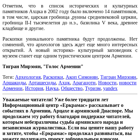
Отметим, что в список исторических и культурных
памятников Ахцка в 2002 году было включено 14 памятников,
в том числе, царская гробница ,руины средневековой церкви,
гробница II-I тысячелетия до н.э., базилика V века, древнее
кладбище и другие.
Раскопки уникального памятника будут продолжены. Нет
сомнений, что археологов здесь ждет еще много интересных
открытий. А новый историко- культурный заповедник с
музеем станет еще одним туристическим центром Армении.
Тигран Мирзоян, "Голос Армении"
Теги:
Археология
,
Раскопки
,
Акоп Симонян
,
Тигран Мирзоян
,
Аршакиды
,
Арташесиды
,
Ахцк
,
Арагацотн
,
Новости
,
новости
Армении
,
История
,
Наука
,
Общество
,
Туризм
,
yandex
Уважаемые читатели! Уже более тридцати лет
Информационный центр «Еркрамас» рассказывает о
событиях в Армении, Арцахе и армянской Диаспоре. Мы
продолжаем эту работу благодаря поддержке читателей,
которым небезразличны судьба армянского народа и
независимая журналистика. Если вы цените нашу работу
и хотите, чтобы «Еркрамас» продолжал развиваться, вы
можете поддержать проект добровольным взносом.