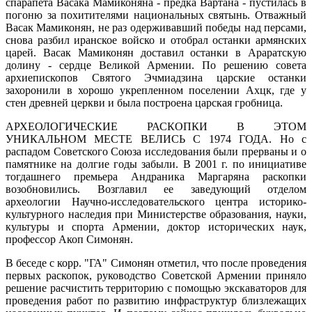
спарапета Васака Мамиконяна - предка Вартана - пустилась в
погоню за похитителями национальных святынь. Отважный
Васак Мамиконян, не раз одерживавший победы над персами,
снова разбил иранское войско и отобрал останки армянских
царей. Васак Мамиконян доставил останки в Араратскую
долину - сердце Великой Армении. По решению совета
архиепископов Святого Эчмиадзина царские останки
захоронили в хорошо укрепленном поселении Ахцк, где у
стен древней церкви и была построена царская гробница.
АРХЕОЛОГИЧЕСКИЕ РАСКОПКИ В ЭТОМ
УНИКАЛЬНОМ МЕСТЕ ВЕЛИСЬ С 1974 ГОДА. Но с
распадом Советского Союза исследования были прерваны и о
памятнике на долгие годы забыли. В 2001 г. по инициативе
тогдашнего премьера Андраника Маргаряна раскопки
возобновились. Возглавил ее заведующий отделом
археологии Научно-исследовательского центра историко-
культурного наследия при Министерстве образования, науки,
культуры и спорта Армении, доктор исторических наук,
профессор Акоп Симонян.
В беседе с корр. "ГА" Cимонян отметил, что после проведения
первых раскопок, руководство Советской Армении приняло
решение расчистить территорию с помощью экскаваторов для
проведения работ по развитию инфраструктур близлежащих