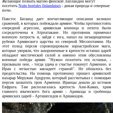
Желающие познать магию финской Лапландии могут
посетить
Nuits boréales finlandaises
- дикая природа и северные
ночи.
Павстос Бюзанд дает впечатляющие описания великих
сражений, в которых побеждали армяне. Чтобы противостоять
очередной агрессии, армянская конница и пехота были
сосредоточены в Атрпатакане. Но противник применил
военную хитрость и, зайдя с юга, напал на незащищенные
рубежи Армянского царства из северной Месопотамии. На
этот поход персов спровоцировали зороастрийские маги,
которые уверяли, что захороненные в крепости останки царей
обладают мистической силой и именно этим обусловлены
военные победы армян. "Нужно похитить эти останки, -
призывали они, - тогда удача и счастье покинут Армению, и
Иран с легкостью завладеет страной". Не обошлось без
предательства. На помощь противнику пришел армянский
нахарар Меружан Арцруни, который рассчитывал с помощью
персов захватить трон Армении. Иранцы дошли до истоков
Евфрата. Там располагалась крепость Ани-Камах, храм
главного языческого бога армян - Арамазда и гробницы
армянских царей - Арташесидов и Аршакидов.