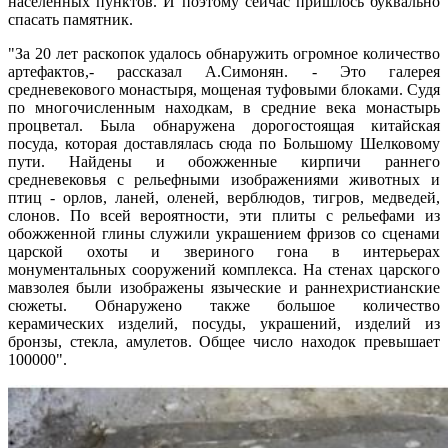
населенных пунктов. И поэтому сейчас пришлось буквально
спасать памятник.
"За 20 лет раскопок удалось обнаружить огромное количество
артефактов,- рассказал А.Симонян. - Это галерея
средневекового монастыря, мощеная туфовыми блоками. Судя
по многочисленным находкам, в средние века монастырь
процветал. Была обнаружена дорогостоящая китайская
посуда, которая доставлялась сюда по Большому Шелковому
пути. Найдены и обожженные кирпичи раннего
средневековья с рельефными изображениями животных и
птиц - орлов, ланей, оленей, верблюдов, тигров, медведей,
слонов. По всей вероятности, эти плиты с рельефами из
обожженной глины служили украшением фризов со сценами
царской охоты и звериного гона в интерьерах
монументальных сооружений комплекса. На стенах царского
мавзолея были изображены языческие и раннехристианские
сюжеты. Обнаружено также большое количество
керамических изделий, посуды, украшений, изделий из
бронзы, стекла, амулетов. Общее число находок превышает
100000".