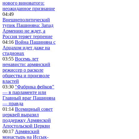
нового виноватого:
неожиданное признание
04:49
Внешнеполитический
тупик Пашиняна: Запад
Армению не ждет, а
Россия теряет терпение
04:16
Война Пашиняна с
Арцахом идет даже на
стадионах
03:55
Восемь лет
ненависти: армянский
режиссер о расколе
общества и произволе
властей
03:30
"Фабрика фейков"
— в парламенте или
Главный враг Пашиняна
— правда
01:14
Всемирный совет
церквей выразил
поддержку Армянской
Апостольской Церкви
00:17
Армянский
монастырь на Иссык-