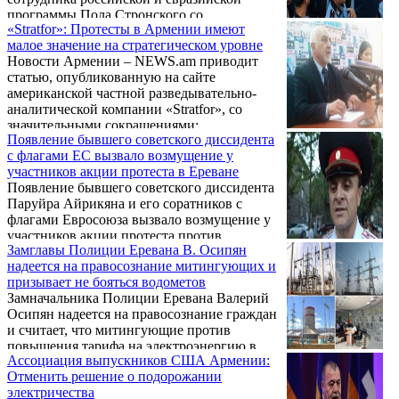
NEWS.am.
программы Пола Стронского со
«Stratfor»: Протесты в Армении имеют
значительными сокращениями:
малое значение на стратегическом уровне
Новости Армении – NEWS.am приводит
статью, опубликованную на сайте
американской частной разведывательно-
аналитической компании «Stratfor», со
значительными сокращениями:
Появление бывшего советского диссидента
с флагами ЕС вызвало возмущение у
участников акции протеста в Ереване
Появление бывшего советского диссидента
Паруйра Айрикяна и его соратников с
флагами Евросоюза вызвало возмущение у
участников акции протеста против
Замглавы Полиции Еревана В. Осипян
подорожания электроэнергии, которая
надеется на правосознание митингующих и
проходит на проспекте Маршала Баграмяна
призывает не бояться водометов
в Ереване.
Замначальника Полиции Еревана Валерий
Осипян надеется на правосознание граждан
и считает, что митингующие против
повышения тарифа на электроэнергию в
Ассоциация выпускников США Армении:
итоге сами сделают верный шаг,
Отменить решение о подорожании
добровольно освободят перекрытый
электричества
центральный проспект Баграмяна и уберут