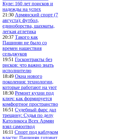
Куле: 160 лет поисков и
надежды на успех
21:30
Армянский спорт (7
августа): футбол,
единоборства, шахматы,
легкая атлетика
20:37
Такого как
Пашинян не было со
времен нашествия
сельджуков
19:51
Госконтракты без
рисков: что важно знать
исполнителю
18:49
Окна нового
поколения: технологии,
которые работают на уют
18:30
Ремонт кухни под
ключ: как формируется
комфортное пространство
16:51
Судебный фарс дал
трещину: Судья по делу
Католикоса Всех Армян
взял самоотвод
16:11
Спорт под каблуком
власти: Пашинян готовит