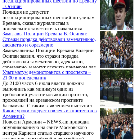
несанкционированных шествий по Еревану
- Осипян
Полиция не допустит
несанкционированных шествий по улицам
Еревана, сказал журналистам в
понедельник заместитель начальника
Замглавы Полиции Еревана В. Осипян:
столичной полиции Валерий Осипян.
Стражи порядка действовали замечательно,
"Полиция не допустит
адекватно и соразмерно
несанкционированных шествий", - сказал
Замначальника Полиции Еревана Валерий
Осипян, призвав митингующих оставаться
Осипян заявил, что стражи порядка
на площади Свободы.
действовали замечательно, адекватно,
соразмерно, и могут служить примером для
Ультиматум демонстрантов с проспекта –
сотрудников правоохранительных органов
21:00 в понедельник
других стран. Об этом он сказал в ходе
До 21:00 часов 6 июля власти должны
брифинга на ереванской Площади Свободы,
выполнить как минимум одно из
комментируя разблокировку проспекта
требований участников акции протеста,
Баграмяна сегодня днем.
проходящей на ереванском проспекте
Баграмяна. С таким заявлением выступил
Какие уроки следует извлечь из протестов в
один из членов координационной группы
Армении?
акции борьбы против подорожания
Новости Армении – NEWS.am приводит
электроэнергии Давид Санасарян.
опубликованную на сайте Московского
Собравшиеся приветствовали это
центра Карнеги статью старшего научного
предложение, передает Новости Армении -
сотрудника российской и евразийской