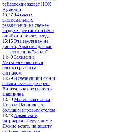
рейдерский захват НОК
Армении
15:27
14 самых
экстремальных
развлечений на свежем
воздухе: рейтинг по цене
ошибки и порогу входа
15:15
Эта земля вам не
дорога, Армения для вас
— всего лишь "хопан"
14:49
Заявление
Матвиенко является
очень серьезным
сигналом
14:29
Исчезнувший сын и
собаки вместо дочерей:
Виртуальная реальность
Пашиняна
13:59
Маленькая ставка
Никола Пашиняна за
большим игровым столом
13:43
Армянский
патриархат Иерусалима:
Нужно встать на защиту
свободы, единства,