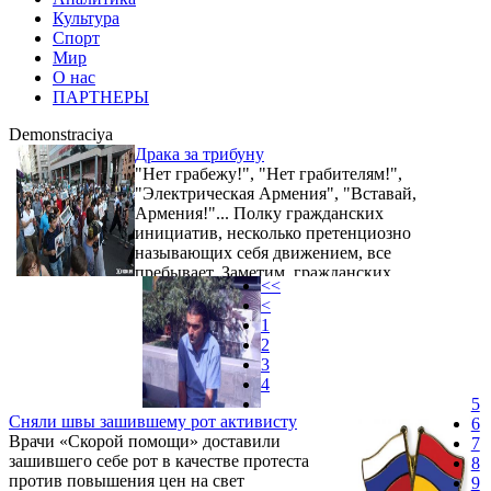
Культура
Спорт
Мир
О нас
ПАРТНЕРЫ
Demonstraciya
Драка за трибуну
"Нет грабежу!", "Нет грабителям!",
"Электрическая Армения", "Вставай,
Армения!"... Полку гражданских
инициатив, несколько претенциозно
называющих себя движением, все
пребывает. Заметим, гражданских
<<
инициатив, но не граждан.
<
1
2
3
4
5
Сняли швы зашившему рот активисту
6
Врачи «Скорой помощи» доставили
7
зашившего себе рот в качестве протеста
8
против повышения цен на свет
9