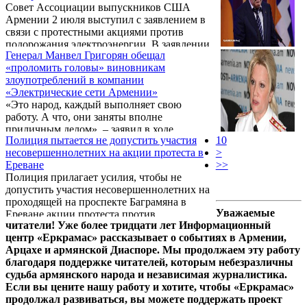
Совет Ассоциации выпускников США
служащие баррикадами мусорные баки. Об
Армении 2 июля выступил с заявлением в
этом он чуть ранее сказал в беседе с
связи с протестными акциями против
журналистами на месте проведения акции
подорожания электроэнергии. В заявлении
протеста.
Генерал Манвел Григорян обещал
говорится:
«проломить головы» виновникам
злоупотреблений в компании
«Электрические сети Армении»
«Это народ, каждый выполняет свою
работу. А что, они заняты вполне
приличным делом», – заявил в ходе
Полиция пытается не допустить участия
10
сегодняшнего брифинга в Национальном
несовершеннолетних на акции протеста в
>
Собрании РА депутат от правящей
Ереване
>>
Республиканской партии Армении (РПА),
Полиция прилагает усилия, чтобы не
генерал Манвел Григорян, обратившись к
допустить участия несовершеннолетних на
митингам против повышения тарифов на
проходящей на проспекте Баграмяна в
электроэнергию на проспекте Баграмяна в
Уважаемые
Ереване акции протеста против
Ереване.
читатели! Уже более тридцати лет Информационный
подорожания электроэнергии.
центр «Еркрамас» рассказывает о событиях в Армении,
Арцахе и армянской Диаспоре. Мы продолжаем эту работу
благодаря поддержке читателей, которым небезразличны
судьба армянского народа и независимая журналистика.
Если вы цените нашу работу и хотите, чтобы «Еркрамас»
продолжал развиваться, вы можете поддержать проект