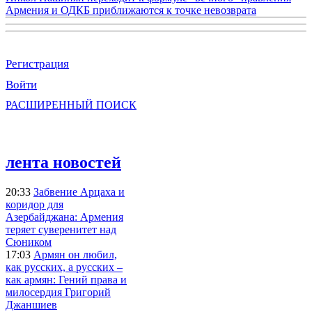
Армения и ОДКБ приближаются к точке невозврата
Регистрация
Войти
РАСШИРЕННЫЙ ПОИСК
лента новостей
20:33
Забвение Арцаха и
коридор для
Азербайджана: Армения
теряет суверенитет над
Сюником
17:03
Армян он любил,
как русских, а русских –
как армян: Гений права и
милосердия Григорий
Джаншиев