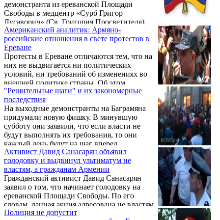
демонстранта из ереванской Площади
Свободы в медцентр «Сурб Григор
Лусаворич» (Св. Григория Просветителя)
Американский аналитик: Армяно-
для снятия швов. «Швы молодому человеку
российские отношения в свете протестов в
сняли, и он ушел. Активист чувствует себя
Ереване
хорошо», - сообщили Panorama.am в
Протесты в Ереване отличаются тем, что на
больнице.
них не выдвигается ни политических
условий, ни требований об изменениях во
внешней политике страны. Об этом
"Решительные шаги" и их закономерные
говорится в статье Агнии Григас,
последствия
опубликованной в блоге «The Hill».
На выходные демонстранты на Баграмяна
придумали новую фишку. В минувшую
субботу они заявили, что если власти не
будут выполнять их требования, то они
каждый день будут на шаг вперед
Активист Давид Санасарян объявил
продвигать пресловутые мусорные баки,
голодовку и выдвинул ультиматум не
которыми заблокировали проспект…
властям, а гражданам Армении
Гражданский активист Давид Санасарян
заявил о том, что начинает голодовку на
ереванской Площади Свободы. По его
словам, данная акция адресована не властям
Полиция не допустит
Армении, а гражданам РА.