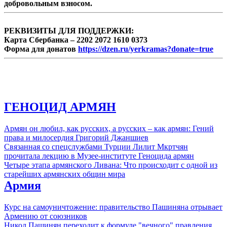
добровольным взносом.
РЕКВИЗИТЫ ДЛЯ ПОДДЕРЖКИ:
Карта Сбербанка – 2202 2072 1610 0373
Форма для донатов
https://dzen.ru/yerkramas?donate=true
ГЕНОЦИД АРМЯН
Армян он любил, как русских, а русских – как армян: Гений
права и милосердия Григорий Джаншиев
Связанная со спецслужбами Турции Лилит Мкртчян
прочитала лекцию в Музее-институте Геноцида армян
Четыре этапа армянского Ливана: Что происходит с одной из
старейших армянских общин мира
Армия
Курс на самоуничтожение: правительство Пашиняна отрывает
Армению от союзников
Никол Пашинян переходит к формуле "вечного" правления