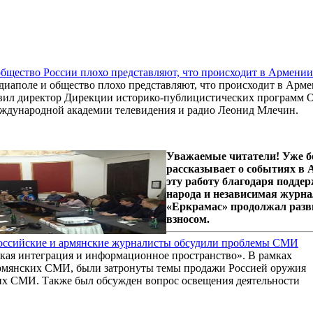
бщество России плохо представляют, что происходит в Армении
диаполе и общество плохо представляют, что происходит в Армен
вил директор Дирекции историко-публицистических программ О
ждународной академии телевидения и радио Леонид Млечин.
Уважаемые читатели! Уже б
рассказывает о событиях в
эту работу благодаря подде
народа и независимая журна
«Еркрамас» продолжал разв
взносом.
Российские и армянские журналисты обсудили проблемы СМИ
йская интеграция и информационное пространство». В рамках
рмянских СМИ, были затронуты темы продажи Россией оружия
х СМИ. Также был обсужден вопрос освещения деятельности