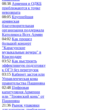
08:38
Армения и ОДКБ
приближаются к точке
невозврата
08:05
Крупнейшая
армянская
благотворительная
организация поддержала
Католикоса Всех Армян
04:02
Как прошел
большой концерт
"Карасунские
музыкальные вечера" в
Краснодаре
03:52
Как выстроить
эффективную подготовку
к ОГЭ без перегрузок
03:15
Кабинет застоя или
Управленческая кома
правительства Пашиняна
02:48
Цифровая
капитуляция Армении
или "Троянский конь" от
Пашиняна
21:36
Рынок упаковки
для напитков: требования