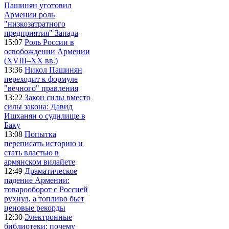
Пашинян уготовил
Армении роль
"низкозатратного
предприятия" Запада
15:07
Роль России в
освобождении Армении
(XVIII–XX вв.)
13:36
Никол Пашинян
переходит к формуле
"вечного" правления
13:22
Закон силы вместо
силы закона: Давид
Ишханян о судилище в
Баку
13:08
Попытка
переписать историю и
стать властью в
армянском вилайете
12:49
Драматическое
падение Армении:
товарооборот с Россией
рухнул, а топливо бьет
ценовые рекорды
12:30
Электронные
библиотеки: почему