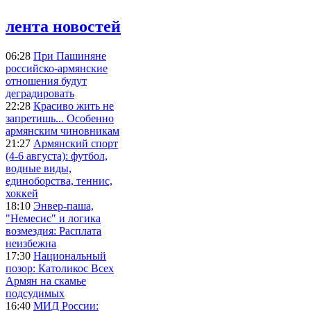
лента новостей
06:28
При Пашиняне
российско-армянские
отношения будут
деградировать
22:28
Красиво жить не
запретишь... Особенно
армянским чиновникам
21:27
Армянский спорт
(4-6 августа): футбол,
водные виды,
единоборства, теннис,
хоккей
18:10
Энвер-паша,
"Немесис" и логика
возмездия: Расплата
неизбежна
17:30
Национальный
позор: Католикос Всех
Армян на скамье
подсудимых
16:40
МИД России: