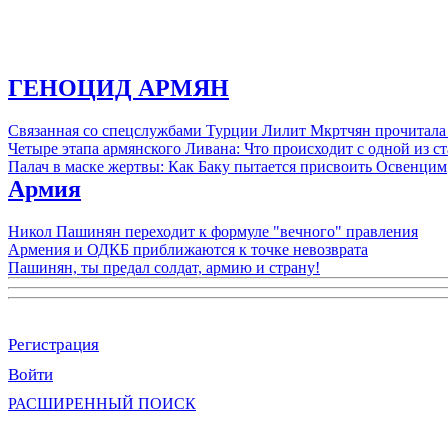
ГЕНОЦИД АРМЯН
Связанная со спецслужбами Турции Лилит Мкртчян прочитала
Четыре этапа армянского Ливана: Что происходит с одной из 
Палач в маске жертвы: Как Баку пытается присвоить Освенцим
Армия
Никол Пашинян переходит к формуле "вечного" правления
Армения и ОДКБ приближаются к точке невозврата
Пашинян, ты предал солдат, армию и страну!
Регистрация
Войти
РАСШИРЕННЫЙ ПОИСК