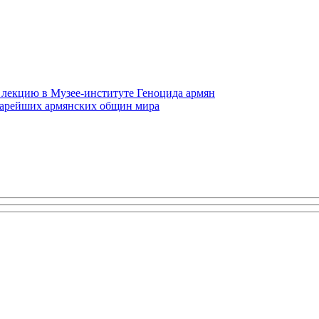
 лекцию в Музее-институте Геноцида армян
старейших армянских общин мира