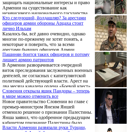
защищать национальные интересы и право
Армении на существование как
независимого национального государства
Кто следующий, йолдашляр? За арестами
становится опасно.
офицеров армии обороны Арцаха стоит
лично Ильхам
Казалось бы, всё давно очевидно, однако
многие по-прежнему не хотят понять, а
некоторые и поверить, что за всеми
арестами бывших офицеров Армии
Пашинян боится таких офицеров и потому
обороны Арцаха стоит лично Ильхам…
лишает армию патриотов
В Армении разворачивается очередной
виток преследования заслуженных военных
деятелей, не согласных с капитулянтской
политикой действующей власти. Арест на
два месяца кавалера ордена «Боевой крест»
Словения открыла ящик Пандоры – теперь
I степени, полковника Эдика Малояна и
в мире можно отменить все
проходящего по его делу офицера по
Новое правительство Словении во главе с
режиму секретности Романа Джавадяна
премьер-министром Янезом Яншей
стал ярким подтверждением того, что
отменило решение о признании Палестины.
администрация Пашиняна последовательно
Янша заявил, что одобренное предыдущим
зачищает силовое и общественное поле от
кабинетом признание Палестины было
национально ориентированных кадров. На
Власти Армении развязали руки Турции,
незаконным и подлежит отмене. Сразу
фоне надуманных обвинений в