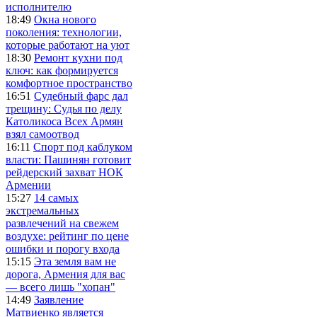
исполнителю
18:49
Окна нового
поколения: технологии,
которые работают на уют
18:30
Ремонт кухни под
ключ: как формируется
комфортное пространство
16:51
Судебный фарс дал
трещину: Судья по делу
Католикоса Всех Армян
взял самоотвод
16:11
Спорт под каблуком
власти: Пашинян готовит
рейдерский захват НОК
Армении
15:27
14 самых
экстремальных
развлечений на свежем
воздухе: рейтинг по цене
ошибки и порогу входа
15:15
Эта земля вам не
дорога, Армения для вас
— всего лишь "хопан"
14:49
Заявление
Матвиенко является