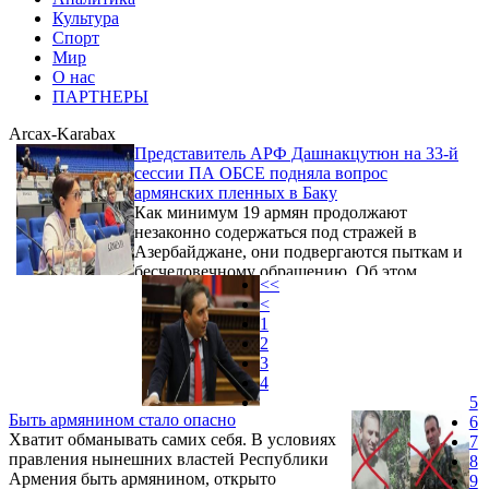
Культура
Спорт
Мир
О нас
ПАРТНЕРЫ
Arcax-Karabax
Представитель АРФ Дашнакцутюн на 33-й
сессии ПА ОБСЕ подняла вопрос
армянских пленных в Баку
Как минимум 19 армян продолжают
незаконно содержаться под стражей в
Азербайджане, они подвергаются пыткам и
бесчеловечному обращению. Об этом
<<
армянский парламентарий, представитель
<
АРФ Дашнакцутюн Лилит Галстян заявила
1
на 33-й сессии ПА ОБСЕ в Гааге.
2
3
4
5
Быть армянином стало опасно
6
Хватит обманывать самих себя. В условиях
7
правления нынешних властей Республики
8
Армения быть армянином, открыто
9