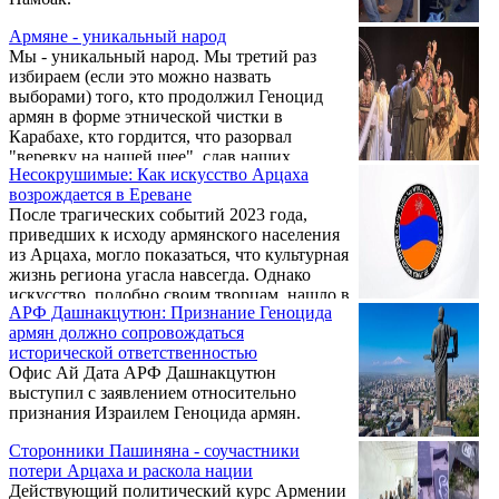
Армяне - уникальный народ
Мы - уникальный народ. Мы третий раз
избираем (если это можно назвать
выборами) того, кто продолжил Геноцид
армян в форме этнической чистки в
Карабахе, кто гордится, что разорвал
"веревку на нашей шее", сдав наших
Несокрушимые: Как искусство Арцаха
соотечественников, но радуемся, что третья
возрождается в Ереване
страна, Израиль, признала Геноцид. И
После трагических событий 2023 года,
обсуждаем, почему она это сделала.
приведших к исходу армянского населения
из Арцаха, могло показаться, что культурная
жизнь региона угасла навсегда. Однако
искусство, подобно своим творцам, нашло в
АРФ Дашнакцутюн: Признание Геноцида
себе силы не просто выжить, но и зазвучать
армян должно сопровождаться
с новой мощью. Сегодня в Ереване,
исторической ответственностью
ставшем новым домом для многих
Офис Ай Дата АРФ Дашнакцутюн
арцахцев, возрождаются знаковые
выступил с заявлением относительно
творческие коллективы, доказывая, что
признания Израилем Геноцида армян.
культурная идентичность не имеет границ и
не может быть уничтожена. Истории
Сторонники Пашиняна - соучастники
Степанакертского драматического театра и
потери Арцаха и раскола нации
Степанакертского ...
Действующий политический курс Армении