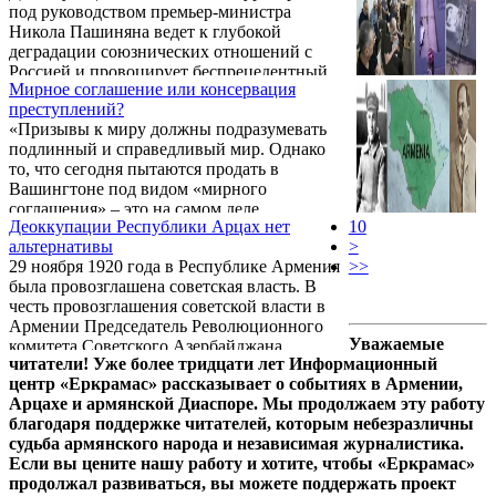
под руководством премьер-министра
Никола Пашиняна ведет к глубокой
деградации союзнических отношений с
Россией и провоцирует беспрецедентный
Мирное соглашение или консервация
внутренний раскол армянского народа. В
преступлений?
контексте нарастающего кризиса доверия в
«Призывы к миру должны подразумевать
эфире ИС «Вести» в комментарии
подлинный и справедливый мир. Однако
журналисту Владимиру Соловьёву главный
то, что сегодня пытаются продать в
редактор RT и медиагруппы «Россия
Вашингтоне под видом «мирного
сегодня» Маргарита Симоньян озвучила
соглашения» – это на самом деле
инициативу по ужесточению правил въезда
Деоккупации Республики Арцах нет
10
консервация преступлений Азербайджана,
в Российскую Федерацию для граждан
альтернативы
>
легитимизация прошлой войны и карт-
Армении, лояльных действующему ...
29 ноября 1920 года в Республике Армения
>>
бланш на начало следующей. Об этом на
была провозглашена советская власть. В
пресс-конференции на Капитолийском
честь провозглашения советской власти в
холме заявил исполнительный директор
Армении Председатель Революционного
Армянского национального комитета
Уважаемые
комитета Советского Азербайджана
Америки (ANCA) Арам Амбарян.
читатели! Уже более тридцати лет Информационный
Нариман Нариманов направил
центр «Еркрамас» рассказывает о событиях в Армении,
поздравительное послание, в котором
Арцахе и армянской Диаспоре. Мы продолжаем эту работу
сообщил, что 30 ноября Президиум
благодаря поддержке читателей, которым небезразличны
Верховного Совета Азербайджанской
судьба армянского народа и независимая журналистика.
Советской Социалистической Республики
Если вы цените нашу работу и хотите, чтобы «Еркрамас»
принял решение, согласно которому «С
продолжал развиваться, вы можете поддержать проект
сегодняшнего дня пограничные споры