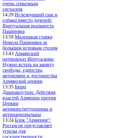
очень серьезным
сигналом
14:29
Исчезнувший сын и
собаки вместо дочерей:
Виртуальная реальность
Пашиняна
13:59
Маленькая ставка
Никола Пашиняна за
большим игровым столом
13:43
Армянский
патриархат Иерусалима:
Нужно встать на защиту
свободы, единства,
автономии и достоинства
Армянской церкви
13:35
Бюро
Дашнакцутюн: Действия
властей Армении против
Церкви
антиконституционны и
антинациональны
13:24
Блок "Армения":
Россия не представляет
угрозы для
государственности