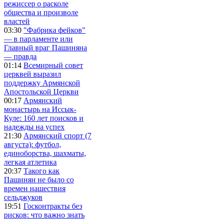
режиссер о расколе
общества и произволе
властей
03:30
"Фабрика фейков"
— в парламенте или
Главный враг Пашиняна
— правда
01:14
Всемирный совет
церквей выразил
поддержку Армянской
Апостольской Церкви
00:17
Армянский
монастырь на Иссык-
Куле: 160 лет поисков и
надежды на успех
21:30
Армянский спорт (7
августа): футбол,
единоборства, шахматы,
легкая атлетика
20:37
Такого как
Пашинян не было со
времен нашествия
сельджуков
19:51
Госконтракты без
рисков: что важно знать