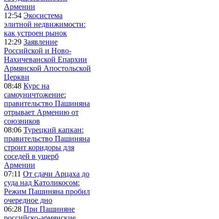
Армении
12:54
Экосистема
элитной недвижимости:
как устроен рынок
12:29
Заявление
Российской и Ново-
Нахичеванской Епархии
Армянской Апостольской
Церкви
08:48
Курс на
самоуничтожение:
правительство Пашиняна
отрывает Армению от
союзников
08:06
Турецкий капкан:
правительство Пашиняна
строит коридоры для
соседей в ущерб
Армении
07:11
От сдачи Арцаха до
суда над Католикосом:
Режим Пашиняна пробил
очередное дно
06:28
При Пашиняне
российско-армянские