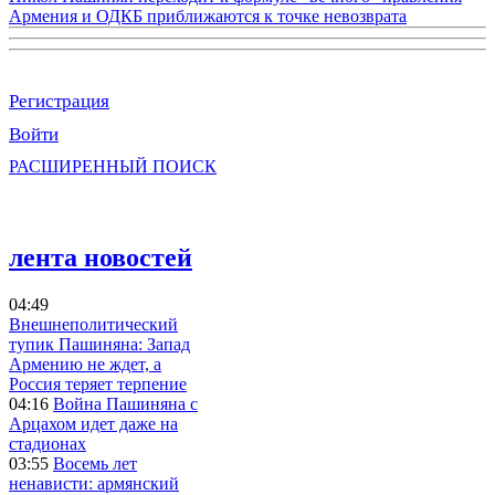
Армения и ОДКБ приближаются к точке невозврата
Регистрация
Войти
РАСШИРЕННЫЙ ПОИСК
лента новостей
04:49
Внешнеполитический
тупик Пашиняна: Запад
Армению не ждет, а
Россия теряет терпение
04:16
Война Пашиняна с
Арцахом идет даже на
стадионах
03:55
Восемь лет
ненависти: армянский