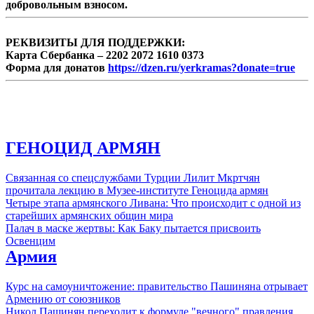
добровольным взносом.
между Арменией и Азербайджаном
объявляются упраздненными. Нагорный
Карабах, ...
РЕКВИЗИТЫ ДЛЯ ПОДДЕРЖКИ:
Карта Сбербанка – 2202 2072 1610 0373
Форма для донатов
https://dzen.ru/yerkramas?donate=true
ГЕНОЦИД АРМЯН
Связанная со спецслужбами Турции Лилит Мкртчян
прочитала лекцию в Музее-институте Геноцида армян
Четыре этапа армянского Ливана: Что происходит с одной из
старейших армянских общин мира
Палач в маске жертвы: Как Баку пытается присвоить
Освенцим
Армия
Курс на самоуничтожение: правительство Пашиняна отрывает
Армению от союзников
Никол Пашинян переходит к формуле "вечного" правления