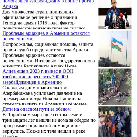
помогавшей Азербайджану в войне против
после вступления в должность он
разглашении государственной ...
Арцаха
распорядился снять палестинский флаг со
Для множества стран, принявших
здания кабмина в Любляне, возобновились
официальное решение о признании
экспорт и транзит вооружений в Израиль, а
Геноцида армян 1915 года, фактор
также был снят статус «персона нон грата»
политической конъюнктуры не являлся
с премьер-министра Беньямина Нетаньяху и
Проблемы арцахцев в Армении остаются
первым в списке причин для подобного
ряда его министров. Напомним, что
нерешенными
шага, сказал политолог Карен Игитян в
предыдущее ...
Вопрос жилья, социальная помощь, защита
интервью в авторском проекте Армана
прав и судьба представительства Арцаха.
Ванескегяна "На самом деле" в эфире радио
Проблемы арцахцев остаются
Sputnik Армения. Понятно, что у каждой из
нерешенными. Интервью государственного
стран были свои соображения и интересы,
министра Республики Арцах Нжде
но то, что делает Израиль сейчас, — это
Алиев еще в 2023 г. вынес в ООН
Искандарян изданию Step1.am о наиболее
слишком откровенно…
требование переселить 300 000
острых проблемах, стоящих перед народом
азербайджанцев в Армению
Арцаха, и возможных путях их решения.
С каждым днём правительство
Азербайджана усиливает давление на
премьер-министра Никола Пашиняна,
стремясь выжать из Армении всё новые
Дети на опасном пути за обедом
уступки.
В Лорийском марзе две сестры семи и
тринадцати лет вышли из дома за обедом по
программе социальной помощи и не
вернулись. Позже их тела нашли в реке
Памбак.