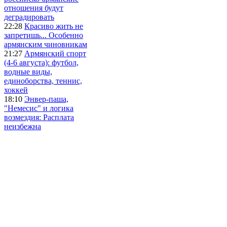
отношения будут
деградировать
22:28
Красиво жить не
запретишь... Особенно
армянским чиновникам
21:27
Армянский спорт
(4-6 августа): футбол,
водные виды,
единоборства, теннис,
хоккей
18:10
Энвер-паша,
"Немесис" и логика
возмездия: Расплата
неизбежна