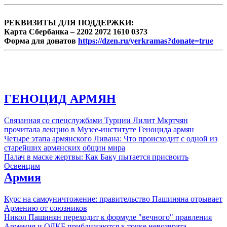
РЕКВИЗИТЫ ДЛЯ ПОДДЕРЖКИ:
Карта Сбербанка – 2202 2072 1610 0373
Форма для донатов
https://dzen.ru/yerkramas?donate=true
ГЕНОЦИД АРМЯН
Связанная со спецслужбами Турции Лилит Мкртчян
прочитала лекцию в Музее-институте Геноцида армян
Четыре этапа армянского Ливана: Что происходит с одной из
старейших армянских общин мира
Палач в маске жертвы: Как Баку пытается присвоить
Освенцим
Армия
Курс на самоуничтожение: правительство Пашиняна отрывает
Армению от союзников
Никол Пашинян переходит к формуле "вечного" правления
Армения и ОДКБ приближаются к точке невозврата