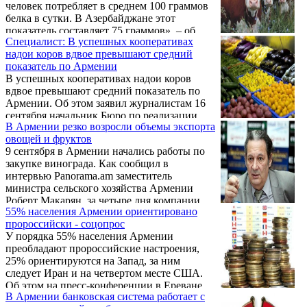
человек потребляет в среднем 100 граммов
белка в сутки. В Азербайджане этот
показатель составляет 75 граммов», – об
Специалист: В успешных кооперативах
этом, как сообщает азербайджанская служба
надои коров вдвое превышают средний
«Радио Свобода», заявил завотделом по
показатель по Армении
производству, переработке
В успешных кооперативах надои коров
животноводческой продукции, племенному
вдвое превышают средний показатель по
делу и пастбищам Министерства сельского
Армении. Об этом заявил журналистам 16
хозяйства Азербайджана Чингиз Фараджев.
сентября начальник Бюро по реализации
В Армении резко возросли объемы экспорта
сельскохозяйственных программ
овощей и фруктов
Минсельхоза Армении Гагик Хачатрян. По
9 сентября в Армении начались работы по
его словам, таких результатов удалось
закупке винограда. Как сообщил в
достичь в ряде сел из тех 60, где реализуется
интервью Panorama.am заместитель
программа Управления
министра сельского хозяйства Армении
сельскохозяйственных ресурсов и
Роберт Макарян, за четыре дня компании
конкурентоспособности общин,
55% населения Армении ориентировано
закупили около 8 тыс. тонн винограда.
финансируемая Всемирным банком и
пророссийски - соцопрос
начатая в апреле 2011 года. Основная цель
У порядка 55% населения Армении
программы – организация выпаса на
преобладают пророссийские настроения,
отдаленных ...
25% ориентируются на Запад, за ним
следует Иран и на четвертом месте США.
Об этом на пресс-конференции в Ереване
В Армении банковская система работает с
14 сентября заявил директор