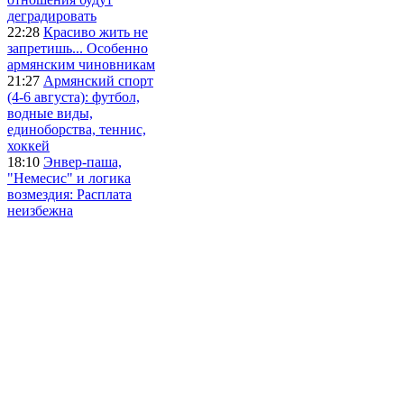
деградировать
22:28
Красиво жить не
запретишь... Особенно
армянским чиновникам
21:27
Армянский спорт
(4-6 августа): футбол,
водные виды,
единоборства, теннис,
хоккей
18:10
Энвер-паша,
"Немесис" и логика
возмездия: Расплата
неизбежна