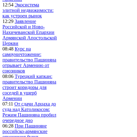
12:54
Экосистема
элитной недвижимости:
как устроен рынок
12:29
Заявление
Российской и Ново-
Нахичеванской Епархии
Армянской Апостольской
Церкви
08:48
Курс на
самоуничтожение:
правительство Пашиняна
отрывает Армению от
союзников
08:06
Турецкий капкан:
правительство Пашиняна
строит коридоры для
соседей в ущерб
Армении
07:11
От сдачи Арцаха до
суда над Католикосом:
Режим Пашиняна пробил
очередное дно
06:28
При Пашиняне
российско-армянские
отношения будут