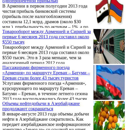
однопроцентной прибылью
социологического центра "Социометр",
В Армении в первом полугодии 2013 года
социолог Агарон Адибекян, передает
чистая прибыль банковской системы
корреспондент ИА REGNUM.
(прибыль после налогообложения)
составила 12,1 млрд. драмов (около $30
млн.), прибыльность по активам – 1%, а по
Товарооборот между Арменией и Сирией за
капиталу – 6%. Об этом сообщает
первые 6 месяцев 2013 года составил около
Центральный банк Армении, основываясь
$550 тысяч
на контрольных отчетах. С прибылью
Товарооборот между Арменией и Сирией за
работали 19 банков, в убыток – 3.
первые 6 месяцев 2013 года составил около
$550 тысяч. Это в 3 раза меньше, чем за
аналогичный период 2012 года.
Пассажирами фирменного поезда
«Армения» по маршруту Ереван – Батуми –
Ереван стали более 43 тысяч туристов
Услугами фирменного поезда «Армения»,
курсирующего по маршруту Ереван –
Батуми – Ереван, в течение летнего сезона
2013 года воспользовались более 43 тысяч
Объемы нефтедобычи в Азербайджане
пассажиров. Об этом в беседе с
продолжают сокращаться
корреспондентом Новости Армении –
В январе-августе 2013 года объемы добычи
NEWS.am сообщил пресс-секретарь ЗАО
нефти в Азербайджане сократились. Как
«Южно-Кавказская железная дорога» Ваге
передает азербайджанское информационное
Давтян.
агентство «1ньюз.аз» со ссылкой на отчет