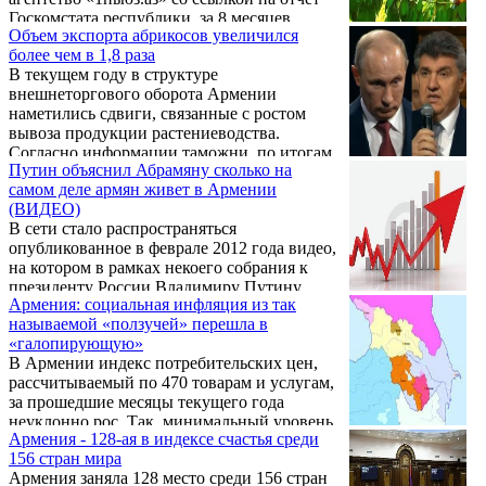
Госкомстата республики, за 8 месяцев
Объем экспорта абрикосов увеличился
текущего года в Азербайджане было добыто
более чем в 1,8 раза
29,1 млн. тонн нефти. По сравнению с
В текущем году в структуре
аналогичным периодом 2012 года, добыча
внешнеторгового оборота Армении
нефти сократилась на 300 тыс. тонн. или на
наметились сдвиги, связанные с ростом
1%.
вывоза продукции растениеводства.
Согласно информации таможни, по итогам
Путин объяснил Абрамяну сколько на
I полугодия товарная группа «Абрикосы,
самом деле армян живет в Армении
вишня и черешня, персики…»
(ВИДЕО)
передвинулась на позицию вверх, и заняла
В сети стало распространяться
12-ое место в списке крупнейших по
опубликованное в феврале 2012 года видео,
объему экспорта товаров.
на котором в рамках некоего собрания к
президенту России Владимиру Путину
Армения: социальная инфляция из так
обращается глава Союза армян РФ,
называемой «ползучей» перешла в
предприниматель Ара Абраамян.
«галопирующую»
В Армении индекс потребительских цен,
рассчитываемый по 470 товарам и услугам,
за прошедшие месяцы текущего года
неуклонно рос. Так, минимальный уровень
Армения - 128-ая в индексе счастья среди
инфляции в годовом исчислении был
156 стран мира
зафиксирован в январе - 2,6%, а
Армения заняла 128 место среди 156 стран
максимальный в августе – 9,3%.