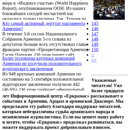
мира в «Индексе счастья» (World Happiness
Report), опубликованном ООН. Из наших
ближайших соседей несчастней нас
оказались только грузины. Так, Турция на
Кто самый активный депутат парламента
145
77 месте, Иран – на 115-ом, на следующей
Армении?
146
строчке Азербайджан, а Грузия
В течение 3-й сессии Национального
147
расположилась на 134 строчке рейтинга.
Собрания Армении 5-го созыва из
148
депутатов больше всех отсутствовал глава
149
фракции партии «Процветающая Армения»
150
Гагик Царукян. Об этом пишет сайт
>
Более половины крупных компаний
parliamentmonitoring.am, подводя итоги
>>
Армении не получили положительного
весенней сессии парламента.
аудиторского заключения
Из 948 крупных компаний Армении по
состоянию на 5 сентября положительное
Уважаемые
аудиторские заключение получили 442
читатели! Уже
(46.6%). Об этом сообщает официальный
более тридцати
сайт Министерства финансов. 204
лет Информационный центр «Еркрамас» рассказывает о
компаний заключения не получили, а 295
событиях в Армении, Арцахе и армянской Диаспоре. Мы
вовсе не прошли аудита.
продолжаем эту работу благодаря поддержке читателей,
которым небезразличны судьба армянского народа и
независимая журналистика. Если вы цените нашу работу
и хотите, чтобы «Еркрамас» продолжал развиваться, вы
можете поддержать проект добровольным взносом.