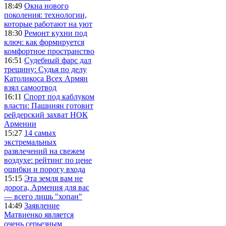
18:49
Окна нового
поколения: технологии,
которые работают на уют
18:30
Ремонт кухни под
ключ: как формируется
комфортное пространство
16:51
Судебный фарс дал
трещину: Судья по делу
Католикоса Всех Армян
взял самоотвод
16:11
Спорт под каблуком
власти: Пашинян готовит
рейдерский захват НОК
Армении
15:27
14 самых
экстремальных
развлечений на свежем
воздухе: рейтинг по цене
ошибки и порогу входа
15:15
Эта земля вам не
дорога, Армения для вас
— всего лишь "хопан"
14:49
Заявление
Матвиенко является
очень серьезным