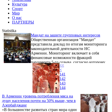
Культура
Спорт
Мир
О нас
ПАРТНЕРЫ
Statistika
Мандат на защите групповых интересов
Общественная организация "Мандат"
представила доклад по итогам мониторинга
законодательной деятельности НС
Армении. Мониторинг включает в себя
финансовые возможности фракций
парламента 5-го созыва, согласно которому
<<
20 из депутатов являются долларовыми
<
миллионерами.
141
142
143
144
В Армении уровень потребления мяса на
душу населения почти на 50% выше, чем в
Азербайджане
«В большинстве развитых стран мира один