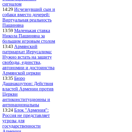
сигналом
14:29
Исчезнувший сын и
собаки вместо дочерей:
Виртуальная реальность
Пашиняна
13:59
Маленькая ставка
Никола Пашиняна за
большим игровым столом
13:43
Армянский
патриархат Иерусалима:
Нужно встать на защиту
свободы, единства,
автономии и достоинства
Армянской церкви
13:35
Бюро
Дашнакцутюн: Действия
властей Армении против
Церкви
антиконституционны и
антинациональны
13:24
Блок "Армения":
Россия не представляет
угрозы для
государственности
Армении