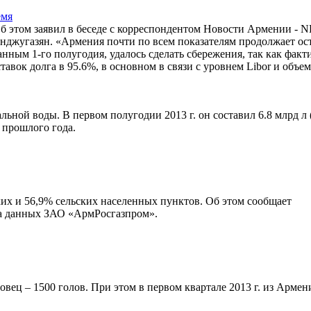
емя
Об этом заявил в беседе с корреспондентом Новости Армении -
джугазян. «Армения почти по всем показателям продолжает ост
анным 1-го полугодия, удалось сделать сбережения, так как факт
ок долга в 95.6%, в основном в связи с уровнем Libor и объема
ной воды. В первом полугодии 2013 г. он составил 6.8 млрд л 
 прошлого года.
их и 56,9% сельских населенных пунктов. Об этом сообщает
на данных ЗАО «АрмРосгазпром».
овец – 1500 голов. При этом в первом квартале 2013 г. из Арме