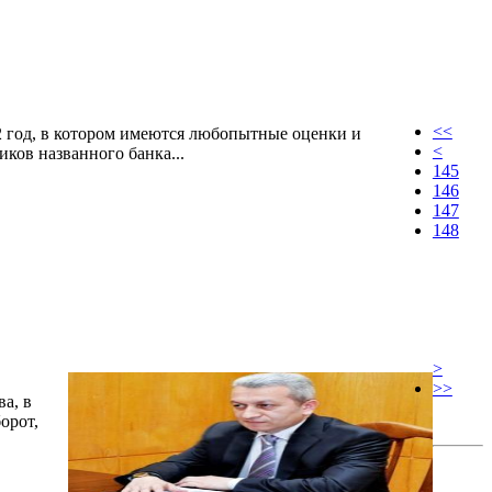
<<
2 год, в котором имеются любопытные оценки и
<
ков названного банка...
145
146
147
148
>
>>
а, в
орот,