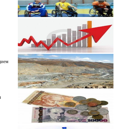
дием
я