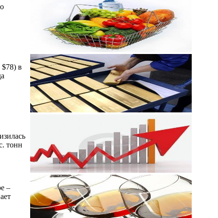
то
 $78) в
да
низилась
с. тонн
е –
ает