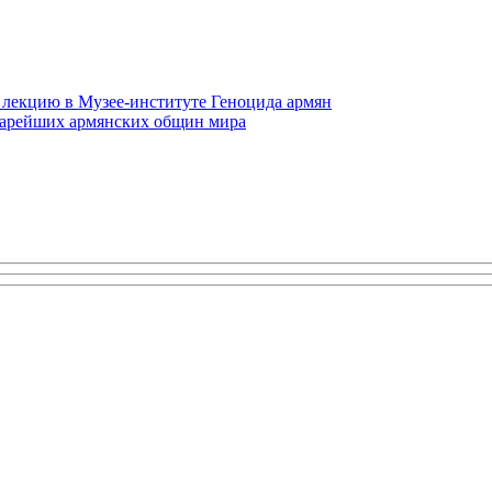
 лекцию в Музее-институте Геноцида армян
старейших армянских общин мира