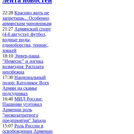
22:28
Красиво жить не
запретишь... Особенно
армянским чиновникам
21:27
Армянский спорт
(4-6 августа): футбол,
водные виды,
единоборства, теннис,
хоккей
18:10
Энвер-паша,
"Немесис" и логика
возмездия: Расплата
неизбежна
17:30
Национальный
позор: Католикос Всех
Армян на скамье
подсудимых
16:40
МИД России:
Пашинян уготовил
Армении роль
"низкозатратного
предприятия" Запада
15:07
Роль России в
освобождении Армении