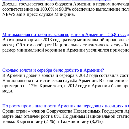
Доходы государственного бюджета Армении в первом полугодии 
соответственно на 100.6% и 90.8% обеспечило выполнение пол
NEWS.am в пресс-службе Минфина.
Минимальная потребительская корзина в Армении – 56,8 тыс. 
Во втором квартале 2013 года размер минимальной продовольст
месяц. Об этом сообщает Национальная статистическая служба
размер минимальной корзины в Армении увеличился примерно 
Сколько золота и серебра было добыто в Армении?
В Армении добыча золота и серебра в 2012 года составила соо
Национальная статистическая служба Армении. В сравнении с 2
примерно на 12%. Кроме того, в 2012 году в Армении было прои
меди.
По росту промышленности Армения на передовых позициях в
Среди стран – членов Содружества Независимых Государств Ар
марте был отмечен рост в 8%. По данным Национальной стати
только Кыргызстану (21%) и Таджикистану (8,2%).