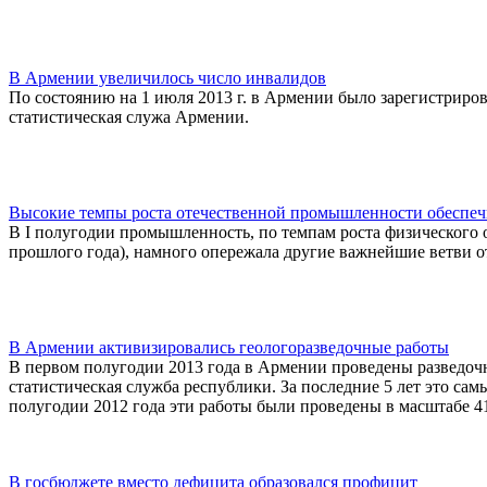
В Армении увеличилось число инвалидов
По состоянию на 1 июля 2013 г. в Армении было зарегистриро
статистическая служа Армении.
Высокие темпы роста отечественной промышленности обеспеч
В I полугодии промышленность, по темпам роста физического
прошлого года), намного опережала другие важнейшие ветви о
В Армении активизировались геологоразведочные работы
В первом полугодии 2013 года в Армении проведены разведочн
статистическая служба республики. За последние 5 лет это са
полугодии 2012 года эти работы были проведены в масштабе 41,
В госбюджете вместо дефицита образовался профицит