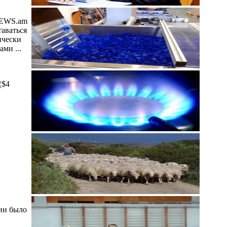
 NEWS.am
аваться
ически
ми ...
($4
нии было