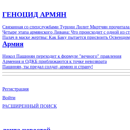
ГЕНОЦИД АРМЯН
Связанная со спецслужбами Турции Лилит Мкртчян прочитала
Четыре этапа армянского Ливана: Что происходит с одной из 
Палач в маске жертвы: Как Баку пытается присвоить Освенцим
Армия
Никол Пашинян переходит к формуле "вечного" правления
Армения и ОДКБ приближаются к точке невозврата
Пашинян, ты предал солдат, армию и страну!
Регистрация
Войти
РАСШИРЕННЫЙ ПОИСК
лента новостей