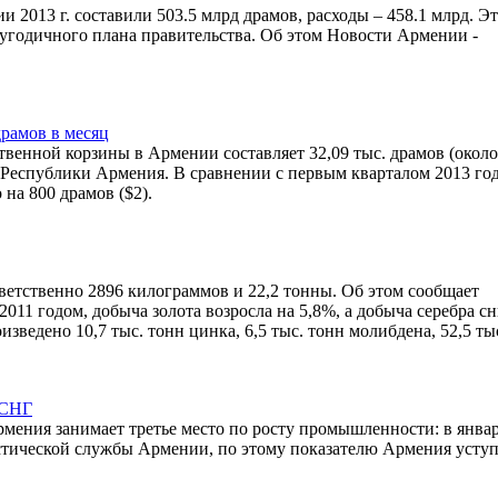
2013 г. составили 503.5 млрд драмов, расходы – 458.1 млрд. Э
угодичного плана правительства. Об этом Новости Армении -
драмов в месяц
венной корзины в Армении составляет 32,09 тыс. драмов (около
 Республики Армения. В сравнении с первым кварталом 2013 го
на 800 драмов ($2).
тветственно 2896 килограммов и 22,2 тонны. Об этом сообщает
011 годом, добыча золота возросла на 5,8%, а добыча серебра с
зведено 10,7 тыс. тонн цинка, 6,5 тыс. тонн молибдена, 52,5 ты
 СНГ
мения занимает третье место по росту промышленности: в январ
стической службы Армении, по этому показателю Армения уступ