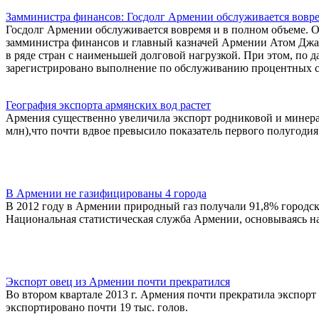
Замминистра финансов: Госдолг Армении обслуживается вовр
Госдолг Армении обслуживается вовремя и в полном объеме. 
замминистра финансов и главный казначей Армении Атом Джан
в ряде стран с наименьшей долговой нагрузкой. При этом, по д
зарегистрировано выполнение по обслуживанию процентных став
География экспорта армянских вод растет
Армения существенно увеличила экспорт родниковой и минераль
млн),что почти вдвое превысило показатель первого полугодия
В Армении не газифицированы 4 города
В 2012 году в Армении природный газ получали 91,8% городск
Национальная статистическая служба Армении, основываясь 
Экспорт овец из Армении почти прекратился
Во втором квартале 2013 г. Армения почти прекратила экспорт 
экспортировано почти 19 тыс. голов.