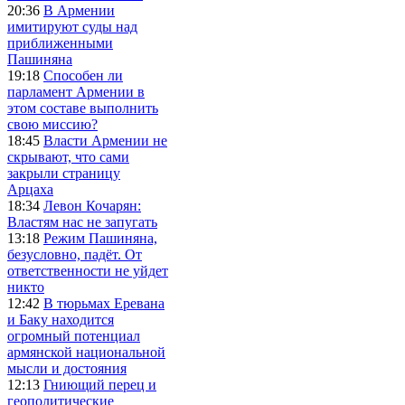
20:36
В Армении
имитируют суды над
приближенными
Пашиняна
19:18
Способен ли
парламент Армении в
этом составе выполнить
свою миссию?
18:45
Власти Армении не
скрывают, что сами
закрыли страницу
Арцаха
18:34
Левон Кочарян:
Властям нас не запугать
13:18
Режим Пашиняна,
безусловно, падёт. От
ответственности не уйдет
никто
12:42
В тюрьмах Еревана
и Баку находится
огромный потенциал
армянской национальной
мысли и достояния
12:13
Гниющий перец и
геополитические