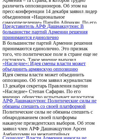
Армения – та страна, в которой трудно
различить оппозиционеров. Об этом на
пресс-конференции 14 декабря заявил лидер
объединения «Национальное
самоопределение» Паруйр Айрикян. По его
Представитель АРФ Дашнакцутюн: В
словам, идеологически могли бы
большинстве партий Армении решения
объединиться ОНС, Христианско-
принимаются единолично
демократическая партия, партии «Оринац
В большинстве партий Армении решения
еркир», «Наследие» и Республиканская
принимаются единолично. Это признак
партия Армении, однако у них постановка
того, что политическое поле в стране еще не
вопросов в плане целей сильно отличается.
состоялось. Такое мнение выразил
«Наследие»: Идея смены власти может
журналистам 13 декабря представитель
объединить армянскую оппозицию
АРФ Дашнакцутюн Арсен Амбарцумян,
Идея смены власти может объединить
комментируя решение «Процветающей
оппозицию. Об этом заявил журналистам
Армении» не участвовать в президентских
13 декабря секретарь Правления партии
выборах на чьей-либо стороне. «Процессы,
«Наследие» Степан Сафарян. По его
которые мы видим, позволяют нам
мнению, общество испытывает недостаток
предположить, что в новейшей истории
АРФ Дашнакцутюн: Политические силы не
доверия к выборам, а заявления нескольких
Армении политическое поле пока не
обязаны спешить со своей платформой
партий об их фактическом бойкоте больше
сформировалось. В большинстве партий
Политические силы не обязаны спешить с
запутали ситуацию, чем прояснили. Еще
решения принимаются единолично, ...
обнародованием своей платформы
один риск при выдвижении единого
накануне президентских выборов. Об этом
кандидата от оппозиции заключается в
заявил член АРФ Дашнакцутюн Арсен
наличии разных политических взглядов.
Амбарцумян на межпартийных
«Но если, как в 2008 году, политические
Социолог: Власти Армении никогда не