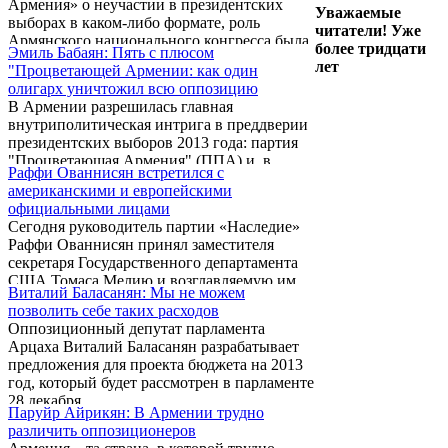
Армения» о неучастии в президентских
Шармазанов.
Уважаемые
выборах в каком-либо формате, роль
читатели! Уже
Армянского национального конгресса была
более тридцати
Эмиль Бабаян: Пять с плюсом
более или менее определена и рациональна.
лет
"Процветающей Армении: как один
Об этом сегодня в ходе пресс-конференции
олигарх уничтожил всю оппозицию
заявил директор Института «Кавказ»
В Армении разрешилась главная
Алексанр Искандарян.
внутриполитическая интрига в преддверии
президентских выборов 2013 года: партия
"Процветающая Армения" (ППА) и, в
Раффи Ованнисян встретился с
частности, ее небезызвестный лидер Гагик
американскими и европейскими
Царукян не будут участвовать в борьбе за
официальными лицами
должность №1 в стране. Примечательно,
Сегодня руководитель партии «Наследие»
что представители ППА до последнего
Раффи Ованнисян принял заместителя
всячески уклонялись от ответа на один
секретаря Государственного департамента
простой вопрос: будет ли Царукян
США Томаса Мелию и возглавляемую им
баллотироваться на пост президента? В
Виталий Баласанян: Мы не можем
делегацию.
конце концов оказалось, что не будет.
позволить себе таких расходов
Оппозиционный депутат парламента
Арцаха Виталий Баласанян разрабатывает
предложения для проекта бюджета на 2013
год, который будет рассмотрен в парламенте
28 декабря.
Паруйр Айрикян: В Армении трудно
различить оппозиционеров