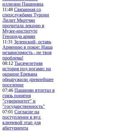
иллюзии Пашиняна
11:48
Связанная со
спецслужбами Турции
Лилит Мкртчян
прочитала лекцию в
Музее-институте
Геноцида армян
11:31
Зеленский, оставь
Армению в покое: Наша
независимость - не твоя
проблема!
08:12
Тысячелетняя
история под ногами: на
окраине Еревана
обнаружили древнейшее
поселение
07:46
Пашинян втоптал в
грязь понятия
"суверенитет" и
"государственность"
07:01
Согласие на
поступление в вуз:
ключевой этап для
абитуриента