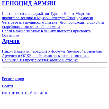
ГЕНОЦИД АРМЯН
Связанная со спецслужбами Турции Лилит Мкртчян
прочитала лекцию в Музее-институте Геноцида армян
Четыре этапа армянского Ливана: Что происходит с одной из
старейших армянских общин мира
Палач в маске жертвы: Как Баку пытается присвоить
Освенцим
Армия
Никол Пашинян переходит к формуле "вечного" правления
Армения и ОДКБ приближаются к точке невозврата
Пашинян, ты предал солдат, армию и страну!
Регистрация
Войти
РАСШИРЕННЫЙ ПОИСК