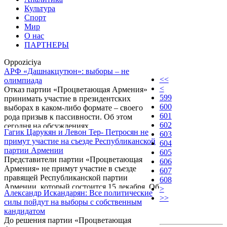
Культура
Спорт
Мир
О нас
ПАРТНЕРЫ
Oppoziciya
АРФ «Дашнакцутюн»: выборы – не
<<
олимпиада
<
Отказ партии «Процветающая Армения»
599
принимать участие в президентских
600
выборах в каком-либо формате – своего
601
рода призыв к пассивности. Об этом
602
сегодня на обсуждениях
Гагик Царукян и Левон Тер- Петросян не
603
внутриполитической ситуации заявил
примут участие на съезде Республиканской
604
секретарь правления партии «Наследие»
партии Армении
605
Степан Сафарян.
Представители партии «Процветающая
606
Армения» не примут участие в съезде
607
правящей Республиканской партии
608
Армении, который состоится 15 декабря. Об
>
Александр Искандарян: Все политические
этом в беседе с корреспондентом Новости
>>
силы пойдут на выборы с собственным
Армении-NEWS.am сообщил вице- спикер
кандидатом
парламента, пресс-секретарь правящей
До решения партии «Процветающая
Республиканской партии Армении Эдуард