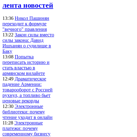
лента новостей
13:36
Никол Пашинян
переходит к формуле
"вечного" правления
13:22
Закон силы вместо
силы закона: Давид
Ишханян о судилище в
Баку
13:08
Попытка
переписать историю и
стать властью в
армянском вилайете
12:49
Драматическое
падение Армении:
товарооборот с Россией
рухнул, а топливо бьет
ценовые рекорды
12:30
Электронные
библиотеки: почему
чтение уходит в онлайн
11:28
Электронные
платежи: почему
современному бизнесу