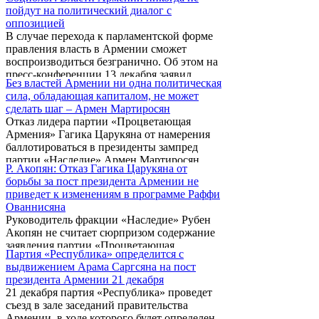
обсуждениях, организованных Армянским
силы решат отбросить разногласия ради
пойдут на политический диалог с
центром политических и международных
единой цели ...
оппозицией
исследований.
В случае перехода к парламентской форме
правления власть в Армении сможет
воспроизводиться безгранично. Об этом на
пресс-конференции 13 декабря заявил
Без властей Армении ни одна политическая
директор социологического центра
сила, обладающая капиталом, не может
«Социометр» Агарон Адибекян. «Так как
сделать шаг – Армен Мартиросян
власти Армении ни в коем случае не пойдут
Отказ лидера партии «Процветающая
на политический диалог с оппозицией,
Армения» Гагика Царукяна от намерения
переход к парламентской форме правления
баллотироваться в президенты зампред
не в состоянии будет обеспечить смену
партии «Наследие» Армен Мартиросян
власти», - уверен социолог.
Р. Акопян: Отказ Гагика Царукяна от
считает доказательством того тезиса, что без
борьбы за пост президента Армении не
властей Армении ни одна политическая
приведет к изменениям в программе Раффи
сила, обладающая капиталом, не может
Ованнисяна
сделать шаг.
Руководитель фракции «Наследие» Рубен
Акопян не считает сюрпризом содержание
заявления партии «Процветающая
Партия «Республика» определится с
Армения» (ППА).
выдвижением Арама Саргсяна на пост
президента Армении 21 декабря
21 декабря партия «Республика» проведет
съезд в зале заседаний правительства
Армении, в ходе которого будет определен