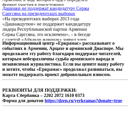
формат участия в предстоящих
Дашнаки не поддержат кандидатуру Сержа
президентских выборах. Об этом
Саргсяна на президентских выборах
Panorama.am сообщил член политсовета
«На президентских выборах 2013 года
партии Артак Зейналян.
«Дашнакцутюн» не поддержит кандидатуру
лидера Республиканской партии Армении
Сержа Саргсяна, это исключено», – в беседе
с газетой «Айкакан жаманак» заявил член
Информационный центр «Еркрамас» рассказывает о
Бюро АРФД Грант Маргарян.
событиях в Армении, Арцахе и армянской Диаспоре. Мы
продолжаем эту работу благодаря поддержке читателей,
которым небезразличны судьба армянского народа и
независимая журналистика. Если вы цените нашу работу
и хотите, чтобы «Еркрамас» продолжал развиваться, вы
можете поддержать проект добровольным взносом.
РЕКВИЗИТЫ ДЛЯ ПОДДЕРЖКИ:
Карта Сбербанка – 2202 2072 1610 0373
Форма для донатов
https://dzen.ru/yerkramas?donate=true