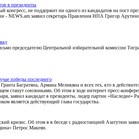
тов в президенты
 конгресс, не поддержит ни одного из кандидатов на пост пре
нии - NEWS.am заявил секретарь Правления НПА Григор Арутюн
овку
исьмо председателю Центральной избирательной комиссии Тигр
лучае победы последнего
ранта Багратяна, Армана Меликяна и всех тех, кто в действите
щем станут союзниками. Об этом в ходе интернет пресс-конфер
ря, заявил кандидат в президенты, лидер партии «Наследие» Р
иком является действующий глава государства.
ий кризис. Об этом в в беседе с радиостанцией Азатутюн заяв
дина» Петрос Макеян.