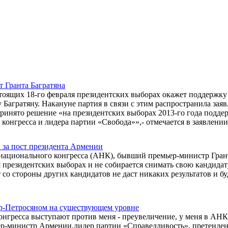
 Гранта Багратяна
тоящих 18-го февраля президентских выборах окажет поддержку
агратяну. Накануне партия в связи с этим распространила заяв
ринято решение «на президентских выборах 2013-го года подде
конгресса и лидера партии «Свобода»»,- отмечается в заявлении
и за пост президента Армении
национального конгресса (АНК), бывший премьер-министр Гран
я президентских выборах и не собирается снимать свою кандидат
 со стороны других кандидатов не даст никаких результатов и бу
ер-Петросяном на существующем уровне
онгресса выступают против меня - преувеличение, у меня в АН
ер-министр Армении,лидер партии «Справедливость», претенден