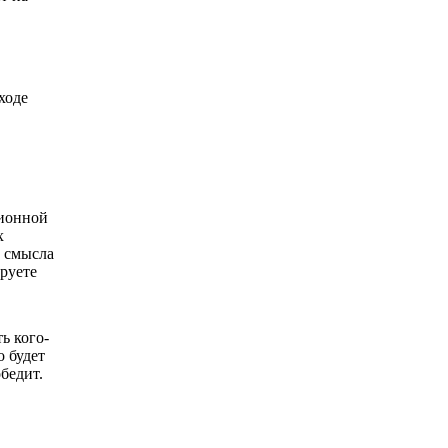
ходе
ционной
х
т смысла
ируете
ь кого-
о будет
бедит.