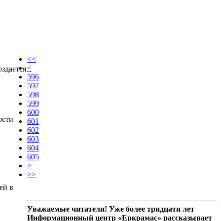
<<
<
здается
596
597
598
599
600
ости
601
602
603
604
605
>
>>
ей в
Уважаемые читатели! Уже более тридцати лет
Информационный центр «Еркрамас» рассказывает