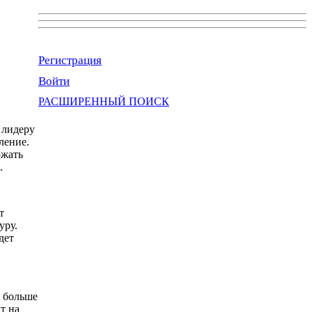
Регистрация
Войти
РАСШИРЕННЫЙ ПОИСК
 лидеру
ление.
ржать
.
т
уру.
дет
К больше
т на