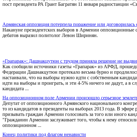
пост президента РА Грант Багратян 11 января радиостанции «С
Армянская оппозиция потерпела поражение или договорилась 
Накануне президентских выборов в Армении оппозиционные си
дебатов выразил политолог Левон Ширинян.
«Грапарак»: Дашнакцутюн с трудом приняла решение не выдви
Как сообщили источники газеты «Грапарак» из АРФД, прошед
Федерации Дашнакцутюн протекало весьма бурно и продлилось
настаивали, что на выборы нужно идти с собственным кандида
идти на выборы и проиграть, и эти 4-5% ничего не дадут, а в 
кандидата ...
На оппозиционном поле Армении произошло серьезное землет
Депутат от оппозиционного Армянского национального конгре
то из кандидатов в президенты на выборах 2013 года. В эфире р
призывать граждан Армении голосовать за того или иного канд
"Гражданин Армении заслуживает того, чтобы к нему относилис
оппозиционном ...
Конец политики под флагом ненависти