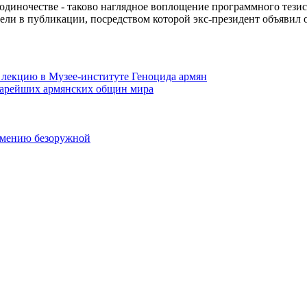
диночестве - таково наглядное воплощение программного тезис
ели в публикации, посредством которой экс-президент объявил 
 лекцию в Музее-институте Геноцида армян
старейших армянских общин мира
рмению безоружной