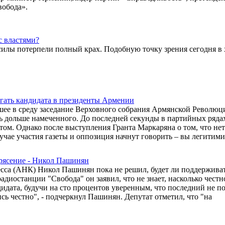
вобода».
с властями?
лы потерпели полный крах. Подобную точку зрения сегодня в 
гать кандидата в президенты Армении
шее в среду заседание Верховного собрания Армянской Револю
 дольше намеченного. До последней секунды в партийных ряда
том. Однако после выступления Гранта Маркаряна о том, что не
случае участия газеты и оппозиция начнут говорить – вы легитим
рясение - Никол Пашинян
сса (АНК) Никол Пашинян пока не решил, будет ли поддерживат
адиостанции "Свобода" он заявил, что не знает, насколько честн
идата, будучи на сто процентов уверенным, что последний не по
ь честно", - подчеркнул Пашинян. Депутат отметил, что "на