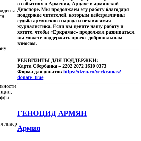
о событиях в Армении, Арцахе и армянской
Диаспоре. Мы продолжаем эту работу благодаря
зидента
поддержке читателей, которым небезразличны
ян.
судьба армянского народа и независимая
журналистика. Если вы цените нашу работу и
хотите, чтобы «Еркрамас» продолжал развиваться,
вы можете поддержать проект добровольным
взносом.
ану
РЕКВИЗИТЫ ДЛЯ ПОДДЕРЖКИ:
Карта Сбербанка – 2202 2072 1610 0373
Форма для донатов
https://dzen.ru/yerkramas?
donate=true
льности
енции,
аффи
ГЕНОЦИД АРМЯН
ил лидер
Армия