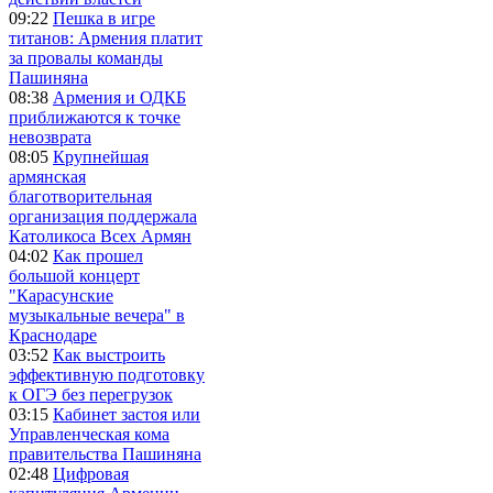
09:22
Пешка в игре
титанов: Армения платит
за провалы команды
Пашиняна
08:38
Армения и ОДКБ
приближаются к точке
невозврата
08:05
Крупнейшая
армянская
благотворительная
организация поддержала
Католикоса Всех Армян
04:02
Как прошел
большой концерт
"Карасунские
музыкальные вечера" в
Краснодаре
03:52
Как выстроить
эффективную подготовку
к ОГЭ без перегрузок
03:15
Кабинет застоя или
Управленческая кома
правительства Пашиняна
02:48
Цифровая