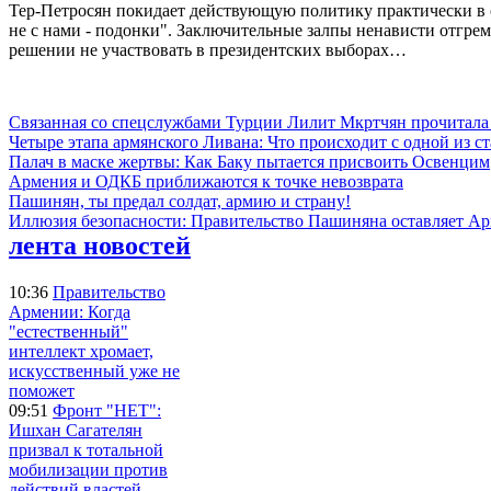
Тер-Петросян покидает действующую политику практически в о
не с нами - подонки". Заключительные залпы ненависти отгрем
решении не участвовать в президентских выборах…
Связанная со спецслужбами Турции Лилит Мкртчян прочитала
Четыре этапа армянского Ливана: Что происходит с одной из 
Палач в маске жертвы: Как Баку пытается присвоить Освенцим
Армения и ОДКБ приближаются к точке невозврата
Пашинян, ты предал солдат, армию и страну!
Иллюзия безопасности: Правительство Пашиняна оставляет А
лента новостей
10:36
Правительство
Армении: Когда
"естественный"
интеллект хромает,
искусственный уже не
поможет
09:51
Фронт "НЕТ":
Ишхан Сагателян
призвал к тотальной
мобилизации против
действий властей