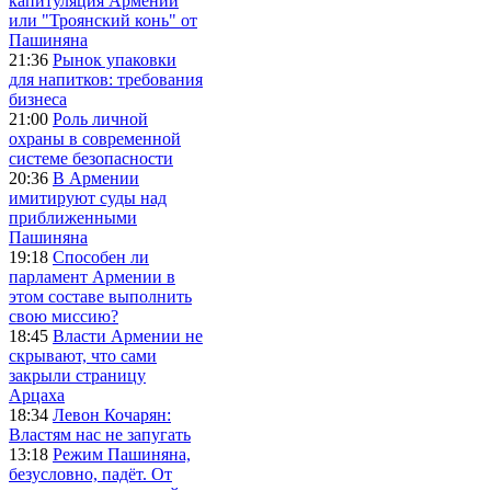
капитуляция Армении
или "Троянский конь" от
Пашиняна
21:36
Рынок упаковки
для напитков: требования
бизнеса
21:00
Роль личной
охраны в современной
системе безопасности
20:36
В Армении
имитируют суды над
приближенными
Пашиняна
19:18
Способен ли
парламент Армении в
этом составе выполнить
свою миссию?
18:45
Власти Армении не
скрывают, что сами
закрыли страницу
Арцаха
18:34
Левон Кочарян:
Властям нас не запугать
13:18
Режим Пашиняна,
безусловно, падёт. От