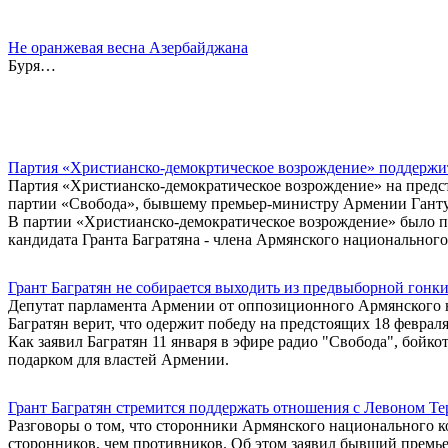
Не оранжевая весна Азербайджана
Буря…
Партия «Христианско-демокртическое возрождение» поддержит
Партия «Христианско-демократическое возрождение» на предс
партии «Свобода», бывшему премьер-министру Армении Ганту Б
В партии «Христианско-демократическое возрождение» было п
кандидата Гранта Багратяна - члена Армянского национального 
Грант Багратян не собирается выходить из предвыборной гонк
Депутат парламента Армении от оппозиционного Армянского 
Багратян верит, что одержит победу на предстоящих 18 феврал
Как заявил Багратян 11 января в эфире радио "Свобода", бойкот
подарком для властей Армении.
Грант Багратян стремится поддержать отношения с Левоном Т
Разговоры о том, что сторонники Армянского национального к
сторонников, чем противников. Об этом заявил бывший премь