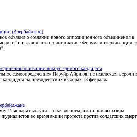
зиции (Азербайджан)
ов объявил о создании нового оппозиционного объединения в
мерики" он заявил, что по инициативе Форума интеллигенции со
а".
ъединения оппозиции вокруг единого кандидата
льное самоопределение» Паруйр Айрикян не исключает вероятн
 кандидата на президентских выборах 18 февраля.
зербайджане
 15 января выступила с заявлением, в котором выразила
журналистов во время акции протеста против солдатских смерт