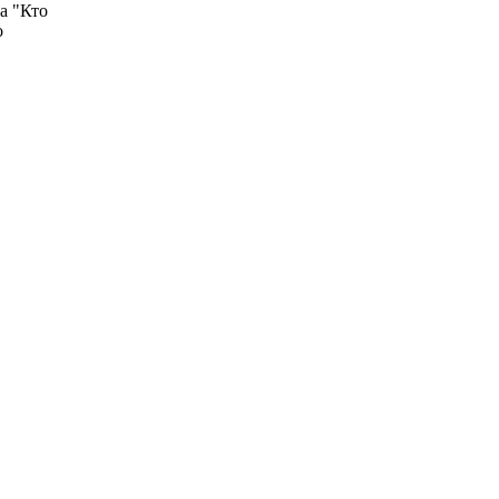
а "Кто
о