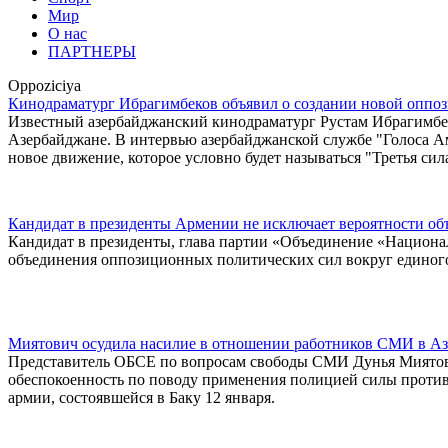
Мир
О нас
ПАРТНЕРЫ
Oppoziciya
Кинодраматург Ибрагимбеков объявил о создании новой оппо
Известный азербайджанский кинодраматург Рустам Ибрагимбек
Азербайджане. В интервью азербайджанской службе "Голоса А
новое движение, которое условно будет называться "Третья сил
Кандидат в президенты Армении не исключает вероятности об
Кандидат в президенты, глава партии «Объединение «Национа
объединения оппозиционных политических сил вокруг единого
Миятович осудила насилие в отношении работников СМИ в А
Представитель ОБСЕ по вопросам свободы СМИ Дунья Миятович
обеспокоенность по поводу применения полицией силы против 
армии, состоявшейся в Баку 12 января.