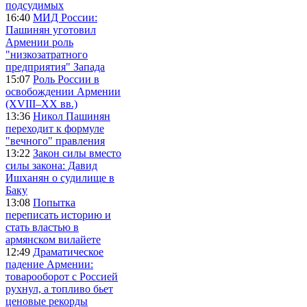
подсудимых
16:40
МИД России:
Пашинян уготовил
Армении роль
"низкозатратного
предприятия" Запада
15:07
Роль России в
освобождении Армении
(XVIII–XX вв.)
13:36
Никол Пашинян
переходит к формуле
"вечного" правления
13:22
Закон силы вместо
силы закона: Давид
Ишханян о судилище в
Баку
13:08
Попытка
переписать историю и
стать властью в
армянском вилайете
12:49
Драматическое
падение Армении:
товарооборот с Россией
рухнул, а топливо бьет
ценовые рекорды