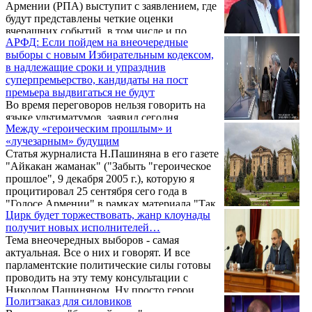
Армении (РПА) выступит с заявлением, где
будут представлены четкие оценки
вчерашних событий, в том числе и по
АРФД: Если пойдем на внеочередные
встрече с премьер-министром Николом
выборы с новым Избирательным кодексом,
Пашиняном. Об этом заявил в беседе с
в надлежащие сроки и упразднив
журналистами в Национальном Собрании 3
суперпремьерство, кандидаты на пост
октября зампредседателя РПА, глава
премьера выдвигаться не будут
постоянной комиссии НС по внешним
Во время переговоров нельзя говорить на
отношениям Армен Ашотян.
языке ультиматумов, заявил сегодня
Между «героическим прошлым» и
журналистам руководитель парламентской
«лучезарным» будущим
фракции АРФ «Дашнакцутюн» Армен
Статья журналиста Н.Пашиняна в его газете
Рустамян. «Когда ведешь переговоры,
"Айкакан жаманак" ("Забыть "героическое
нельзя говорить на языке ультиматумов,
прошлое", 9 декабря 2005 г.), которую я
поскольку переговоры предполагают
процитировал 25 сентября сего года в
компромисс», - сказал Армен Рустамян.
"Голосе Армении" в рамках материала "Так
Цирк будет торжествовать, жанр клоунады
что нам делать с армянской историей?",
получит новых исполнителей…
вызвала, судя по сайту, большой интерес не
Тема внеочередных выборов - самая
только у постоянных читателей нашей
актуальная. Все о них и говорят. И все
газеты.
парламентские политические силы готовы
проводить на эту тему консультации с
Николом Пашиняном. Ну просто герои
Политзаказ для силовиков
наши парламентские партии. Хотя бы одна