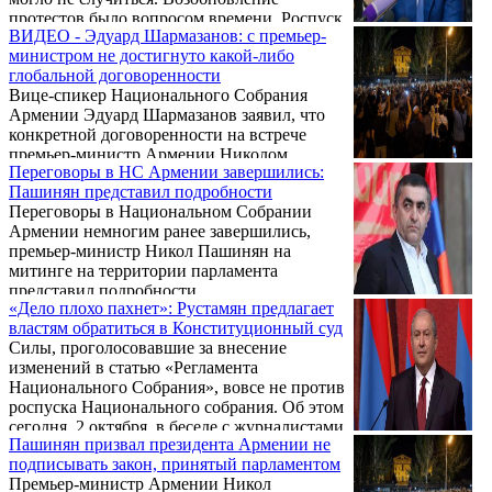
протестов было вопросом времени. Роспуск
ВИДЕО - Эдуард Шармазанов: с премьер-
Национального собрания, где из 105
министром не достигнуто какой-либо
депутатов лишь горстка тех, кто однозначно
глобальной договоренности
за Пашиняна, — необходимое условие
Вице-спикер Национального Собрания
обретения им всех властных рычагов.
Армении Эдуард Шармазанов заявил, что
конкретной договоренности на встрече
премьер-министр Армении Николом
Переговоры в НС Армении завершились:
Пашиняном с представителями
Пашинян представил подробности
парламентских фракций достигнуто не
Переговоры в Национальном Собрании
было.
Армении немногим ранее завершились,
премьер-министр Никол Пашинян на
митинге на территории парламента
представил подробности.
«Дело плохо пахнет»: Рустамян предлагает
властям обратиться в Конституционный суд
Силы, проголосовавшие за внесение
изменений в статью «Регламента
Национального Собрания», вовсе не против
роспуска Национального собрания. Об этом
сегодня, 2 октября, в беседе с журналистами
Пашинян призвал президента Армении не
сказал глава парламентской фракции АРФ
подписывать закон, принятый парламентом
Дашнакцутюн Армен Рустамян.
Премьер-министр Армении Никол