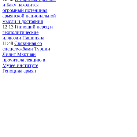
и Баку находится
огромный потенциал
армянской национальной
мысли и достояния
12:13
Гниющий перец и
геополитические
иллюзии Пашиняна
11:48
Связанная со
спецслужбами Турции
Лилит Мкртчян
прочитала лекцию в
Музее-институте
Геноцида армян