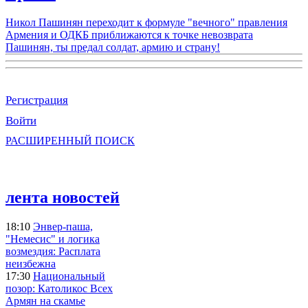
Никол Пашинян переходит к формуле "вечного" правления
Армения и ОДКБ приближаются к точке невозврата
Пашинян, ты предал солдат, армию и страну!
Регистрация
Войти
РАСШИРЕННЫЙ ПОИСК
лента новостей
18:10
Энвер-паша,
"Немесис" и логика
возмездия: Расплата
неизбежна
17:30
Национальный
позор: Католикос Всех
Армян на скамье