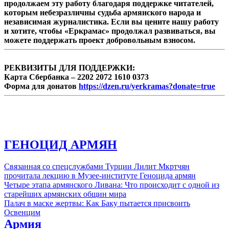
продолжаем эту работу благодаря поддержке читателей,
которым небезразличны судьба армянского народа и
независимая журналистика. Если вы цените нашу работу
и хотите, чтобы «Еркрамас» продолжал развиваться, вы
можете поддержать проект добровольным взносом.
РЕКВИЗИТЫ ДЛЯ ПОДДЕРЖКИ:
Карта Сбербанка – 2202 2072 1610 0373
Форма для донатов
https://dzen.ru/yerkramas?donate=true
ГЕНОЦИД АРМЯН
Связанная со спецслужбами Турции Лилит Мкртчян
прочитала лекцию в Музее-институте Геноцида армян
Четыре этапа армянского Ливана: Что происходит с одной из
старейших армянских общин мира
Палач в маске жертвы: Как Баку пытается присвоить
Освенцим
Армия