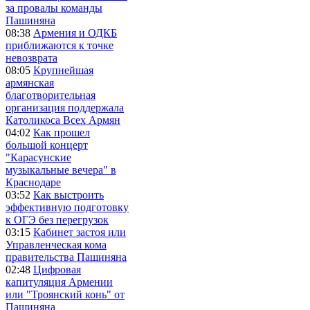
за провалы команды
Пашиняна
08:38
Армения и ОДКБ
приближаются к точке
невозврата
08:05
Крупнейшая
армянская
благотворительная
организация поддержала
Католикоса Всех Армян
04:02
Как прошел
большой концерт
"Карасунские
музыкальные вечера" в
Краснодаре
03:52
Как выстроить
эффективную подготовку
к ОГЭ без перегрузок
03:15
Кабинет застоя или
Управленческая кома
правительства Пашиняна
02:48
Цифровая
капитуляция Армении
или "Троянский конь" от
Пашиняна