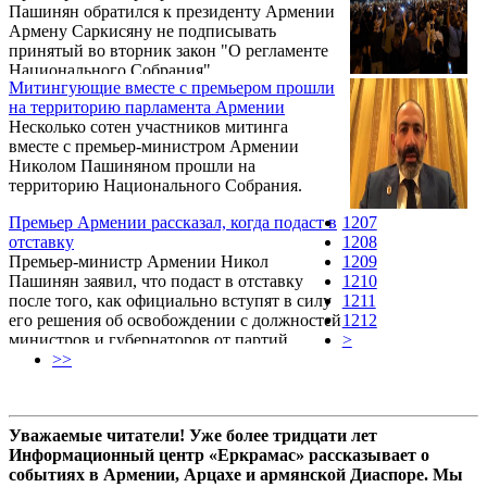
Пашинян обратился к президенту Армении
Армену Саркисяну не подписывать
принятый во вторник закон "О регламенте
Национального Собрания".
Митингующие вместе с премьером прошли
на территорию парламента Армении
Несколько сотен участников митинга
вместе с премьер-министром Армении
Николом Пашиняном прошли на
территорию Национального Собрания.
Премьер Армении рассказал, когда подаст в
1207
отставку
1208
Премьер-министр Армении Никол
1209
Пашинян заявил, что подаст в отставку
1210
после того, как официально вступят в силу
1211
его решения об освобождении с должностей
1212
министров и губернаторов от партий
>
«Дашнакцутюн» и «Процветающая
>>
Армения».
Уважаемые читатели! Уже более тридцати лет
Информационный центр «Еркрамас» рассказывает о
событиях в Армении, Арцахе и армянской Диаспоре. Мы