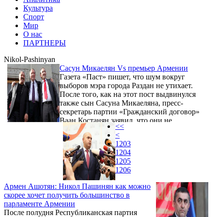
Культура
Спорт
Мир
О нас
ПАРТНЕРЫ
Nikol-Pashinyan
Сасун Микаелян Vs премьер Армении
Газета «Паст» пишет, что шум вокруг
выборов мэра города Раздан не утихает.
После того, как на этот пост выдвинулся
также сын Сасуна Микаеляна, пресс-
секретарь партии «Гражданский договор»
Ваан Костанян заявил, что они не
<<
оказывают ему содействия, но и не
<
выдвигают нового кандидата.
1203
1204
1205
1206
Армен Ашотян: Никол Пашинян как можно
скорее хочет получить большинство в
парламенте Армении
После полудня Республиканская партия