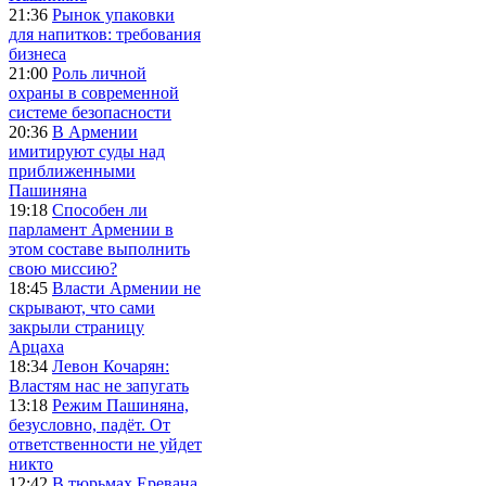
21:36
Рынок упаковки
для напитков: требования
бизнеса
21:00
Роль личной
охраны в современной
системе безопасности
20:36
В Армении
имитируют суды над
приближенными
Пашиняна
19:18
Способен ли
парламент Армении в
этом составе выполнить
свою миссию?
18:45
Власти Армении не
скрывают, что сами
закрыли страницу
Арцаха
18:34
Левон Кочарян:
Властям нас не запугать
13:18
Режим Пашиняна,
безусловно, падёт. От
ответственности не уйдет
никто
12:42
В тюрьмах Еревана