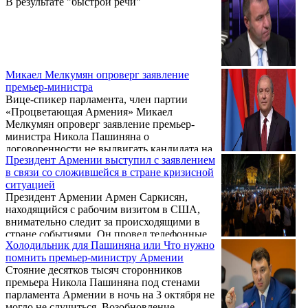
В результате "быстрой речи"
партия набралась смелости и сказала: "А
что тут консультироваться? У нас своя
позиция – мы принципиально за…". Или
принципиально против. Но у нас очень
милые политические силы. Они такого не
скажут. Они, понимаешь, готовы
Микаел Мелкумян опроверг заявление
консультироваться и обсуждать… Причем
премьер-министра
принципиально консультироваться ...
Вице-спикер парламента, член партии
«Процветающая Армения» Микаел
Мелкумян опроверг заявление премьер-
министра Никола Пашиняна о
договоренности не выдвигать кандидата на
Президент Армении выступил с заявлением
пост премьера и проведении внеочередных
в связи со сложившейся в стране кризисной
выборов в декабре.
ситуацией
Президент Армении Армен Саркисян,
находящийся с рабочим визитом в США,
внимательно следит за происходящими в
стране событиями. Он провел телефонные
Холодильник для Пашиняна или Что нужно
разговоры с премьер-министром Николом
помнить премьер-министру Армении
Пашиняном и спикером парламента Ара
Стояние десятков тысяч сторонников
Баблояном и обсудил сложившуюся
премьера Никола Пашиняна под стенами
ситуацию, сообщает пресс-служба
парламента Армении в ночь на 3 октября не
президента.
могло не случиться. Возобновление