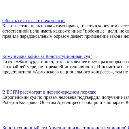
Облить грязью - это технология
Как известно, цель права - само право, то есть в конечном сч
естественной цели иметь какие-то иные "побочные" цели, не с
правила парадоксальным образом делает применение закона не
Кому нужна война за Конституционный суд?
Газета «Жоховурд» пишет, что в последнее время разговоры о 
По крайней мере, нет прежней интенсивности. И несмотря на т
представители «Армянского национального конгресса», тем не
В ЕСПЧ рассмотрят в первоочередном порядке
Европейский суд по правам человека подтвердил получение за
Роберта Кочаряна. Об этом Арменпресс сообщили в аппарате 
Конституционный суд Армении признает неконституционной