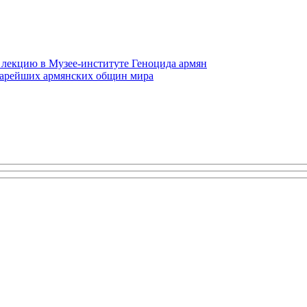
 лекцию в Музее-институте Геноцида армян
старейших армянских общин мира