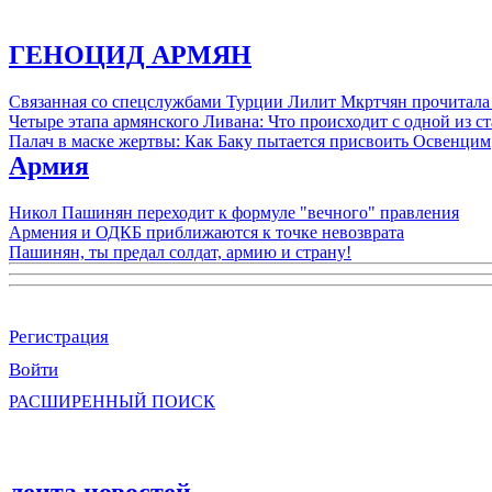
ГЕНОЦИД АРМЯН
Связанная со спецслужбами Турции Лилит Мкртчян прочитала
Четыре этапа армянского Ливана: Что происходит с одной из 
Палач в маске жертвы: Как Баку пытается присвоить Освенцим
Армия
Никол Пашинян переходит к формуле "вечного" правления
Армения и ОДКБ приближаются к точке невозврата
Пашинян, ты предал солдат, армию и страну!
Регистрация
Войти
РАСШИРЕННЫЙ ПОИСК
лента новостей