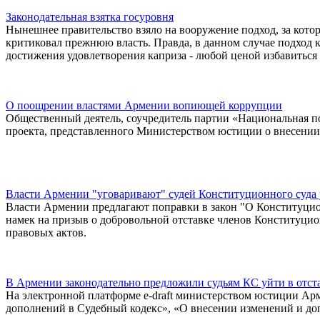
Законодательная взятка госуровня
Нынешнее правительство взяло на вооружение подход, за кото
критиковал прежнюю власть. Правда, в данном случае подход к
достижения удовлетворения каприза - любой ценой избавиться
О поощрении властями Армении вопиющей коррупции
Общественный деятель, соучредитель партии «Национальная по
проекта, представленного Министерством юстиции о внесении 
Власти Армении "уговаривают" судей Конституционного суда
Власти Армении предлагают поправки в закон "О Конституцио
намек на призыв о добровольной отставке членов Конституцио
правовых актов.
В Армении законодательно предложили судьям КС уйти в отст
На электронной платформе е-draft министерством юстиции Ар
дополнений в Судебный кодекс», «О внесении изменений и до