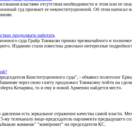
осознания властями отсутствия необходимости в этом или ее опа
уционный суд признает ее неконституционной. Об этом написал н
зинян.
ствах продолжать работать
ционного суда Грайр Товмасян принял чрезвычайного и полномо
него. Изданию стали известны довольно интересные подробнос
вой?
 председателя Конституционного суда", - объявил политолог Ерв
Пашинян через свою газету предложил Товмасяну пойти на сделку
оберта Кочаряна, то и ему в новой Армении найдется место.
 давления есть зеркальное отражение качества самой власти. Ме
ю 5-му телеканалу вице-председатель парламента предыдущего со
Айкакан жаманак" "компромат" на председателя КС.