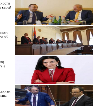
сности
а своей
чного
ти об
анд
, а
ханизм
зыва