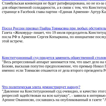
Стамбульская конвенция не будет ратифицирована, но не из-за 
для общественной солидарности, а в связи с тем, что Констит
странице в Facebook глава партии «Единая Армения» Артур Ка
Посол России призвал Грайра Товмасяна при любых обстоятель
Газета «Жоховурд» пишет, что 19 июля председатель Конститу
посла РФ в Армении Сергея Копыркина, по инициативе послед
этой встрече.
Конституционный суд придется заменить общественной столо
"Весь репрессивный аппарат занимается тем, что шьет дело на
Бозоян, высказав попутно предположение, что премьер Никол 
именно: если Товмасян откажется от дела второго президента Р
Что политическая элита демонстрирует народу?
"Давление на Конституционный суд очевидно, и качество этого
репрессий задействован на всю катушку", - заявила в интервь
Арпине Ованнисян, сославшись на опубликованный в газете "