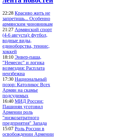
22:28
Красиво жить не
запретишь... Особенно
армянским чиновникам
21:27
Армянский спорт
(4-6 августа): футбол,
водные виды,
единоборства, теннис,
хоккей
18:10
Энвер-паша,
"Немесис" и логика
возмездия: Расплата
неизбежна
17:30
Национальный
позор: Католикос Всех
Армян на скамье
подсудимых
16:40
МИД России:
Пашинян уготовил
Армении роль
"низкозатратного
предприятия" Запада
15:07
Роль России в
освобождении Армении