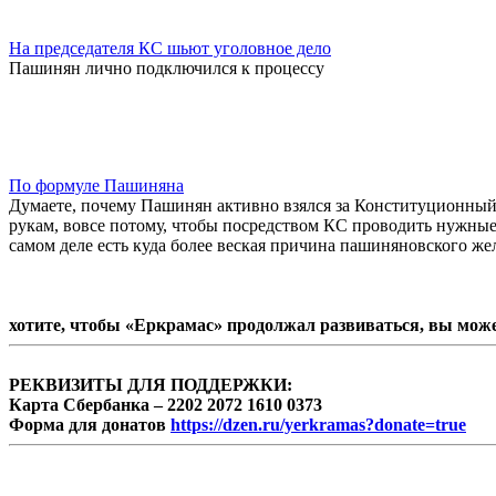
На председателя КС шьют уголовное дело
Пашинян лично подключился к процессу
По формуле Пашиняна
Думаете, почему Пашинян активно взялся за Конституционный с
рукам, вовсе потому, чтобы посредством КС проводить нужные 
самом деле есть куда более веская причина пашиняновского же
хотите, чтобы «Еркрамас» продолжал развиваться, вы мож
РЕКВИЗИТЫ ДЛЯ ПОДДЕРЖКИ:
Карта Сбербанка – 2202 2072 1610 0373
Форма для донатов
https://dzen.ru/yerkramas?donate=true