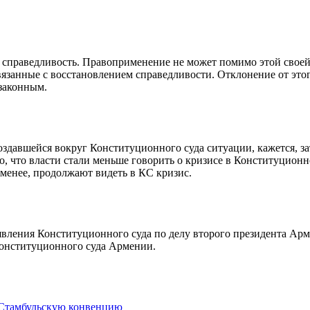
ете справедливость. Правоприменение не может помимо этой свое
вязанные с восстановлением справедливости. Отклонение от это
законным.
создавшейся вокруг Конституционного суда ситуации, кажется, за
о, что власти стали меньше говорить о кризисе в Конституционн
 менее, продолжают видеть в КС кризис.
явления Конституционного суда по делу второго президента Ар
Конституционного суда Армении.
 Стамбульскую конвенцию