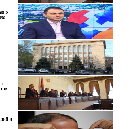
адно
для
.
ый
ктов
ений и