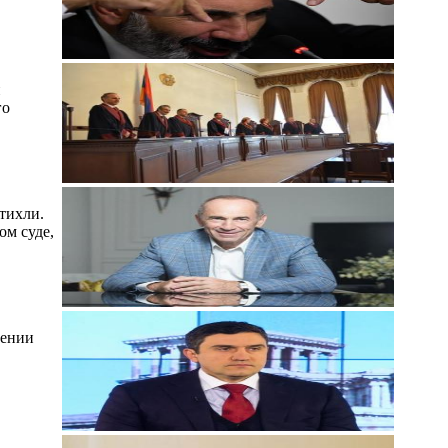
й
го
тихли.
ом суде,
мении