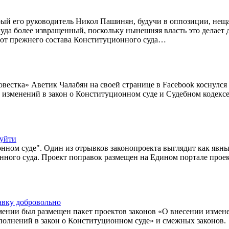
рый его руководитель Никол Пашинян, будучи в оппозиции, нещ
уда более извращенный, поскольку нынешняя власть это делает 
 от прежнего состава Конституционного суда…
вестка» Аветик Чалабян на своей странице в Facebook коснулся
изменений в закон о Конституционном суде и Судебном кодексе
 уйти
нном суде". Один из отрывков законопроекта выглядит как явн
нного суда. Проект поправок размещен на Едином портале прое
авку добровольно
мении был размещен пакет проектов законов «О внесении измен
полнений в закон о Конституционном суде» и смежных законов.