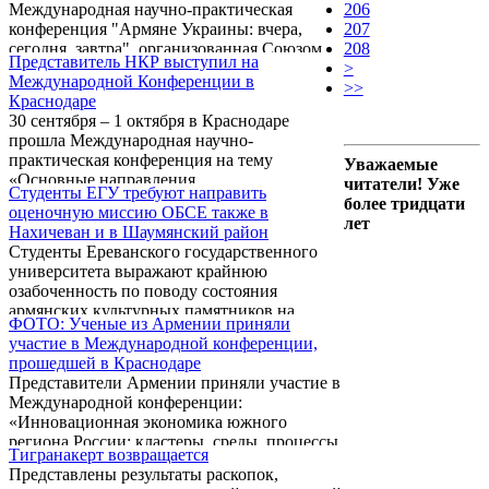
Международная научно-практическая
206
цивилизации. Согласно мнению ученого,
конференция "Армяне Украины: вчера,
207
между армянским Караунджем и
сегодня, завтра", организованная Союзом
208
знаменитым британским памятником
Представитель НКР выступил на
армян Украины (Центр арменистики),
>
Стоунхендж (Stonehenge) есть ...
Международной Конференции в
Крымским армянским обществом и
>>
Краснодаре
Крымским Этнографическим музеем
30 сентября – 1 октября в Краснодаре
(г.Симферополь).
прошла Международная научно-
практическая конференция на тему
Уважаемые
«Основные направления
читатели! Уже
Студенты ЕГУ требуют направить
совершенствования учебного процесса в
более тридцати
оценочную миссию ОБСЕ также в
условиях двухуровневой системы
лет
Нахичеван и в Шаумянский район
образования», в которой приняли участие
Студенты Ереванского государственного
научный сотрудник Ереванского
университета выражают крайнюю
Государственного Университета Гор
озабоченность по поводу состояния
Вогормян и преподаватель Арцахского
армянских культурных памятников на
Государственного университета Сусанна
ФОТО: Ученые из Армении приняли
территории Нахичеванской автономной
Петросян.
участие в Международной конференции,
республики и на оккупированных
прошедшей в Краснодаре
Азербайджаном армянских территориях.
Представители Армении приняли участие в
Студенты обратились с письмом к
Международной конференции:
действующему председателю ОБСЕ,
«Инновационная экономика южного
министру иностранных дел Казахстана
региона России: кластеры, среды, процессы
Канату Саутабаеву. Копия письма
Тигранакерт возвращается
и проекты», которая прошла в Краснодаре
направлена генеральному секретарю ОБСЕ
Представлены результаты раскопок,
29-30 сентября.
Марку Перрену де Бришамбо.