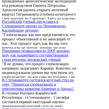
проведенных археологической экспедицией
под руководством Гамлета Петросяна.
Археологам удалось открыть античный
квартал Тигранакерта (глубина культурного
слоя доходит до 2 метров). Здесь на каждом
Российский ученый представил в
шагу скрытые, затерянные, исковерканные,
Степанакерте проект по Черноморско-
но живые свидетельства древнейшего
Каспийскому региону
армянского наследия на этой земле. Нет
"Глобализация, как мне представляется, это
ничего более естественного в том, что
процесс объективный и не зависящий от
создателям научно-популярного фильма
нас. Этот процесс идет, как бы мы того
"Возвращающийся город: Тигранакерт"
хотели или не хотели, хорошо это или
захотелось рассказать о нем в первую ...
Признание независимости НКР заложит
плохо".
базу для дальнейшего сосуществования
стран региона: московский ученый
"Я не думаю, что процесс глобализации
напрямую затрагивает Карабах. Конечно, на
индивидуальном уровне мы чувствуем эту
глобализацию, но вот сама республика, сам
В Степанакерте состоялся круглый стол на
регион, по всей видимости, эту
тему "Процессы глобализации и
глобализацию еще не ощущают в полной
перспективы развития Армении и Арцаха"
мере. В первую очередь это обуславливается
В столице Нагорно-Карабахской
транспортно-коммуникационными связями,
Республики - г.Степанакерте - 1 октября
так как процесс глобализации - это все-таки
состоялся первый ежегодный научно-
развитая инфраструктура, это
практический круглый стол на тему:
информационные технологии, это, конечно