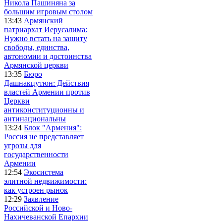
Никола Пашиняна за
большим игровым столом
13:43
Армянский
патриархат Иерусалима:
Нужно встать на защиту
свободы, единства,
автономии и достоинства
Армянской церкви
13:35
Бюро
Дашнакцутюн: Действия
властей Армении против
Церкви
антиконституционны и
антинациональны
13:24
Блок "Армения":
Россия не представляет
угрозы для
государственности
Армении
12:54
Экосистема
элитной недвижимости:
как устроен рынок
12:29
Заявление
Российской и Ново-
Нахичеванской Епархии