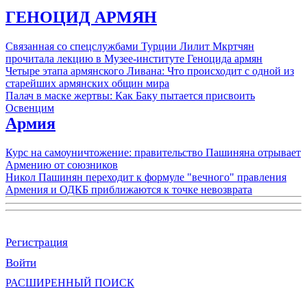
ГЕНОЦИД АРМЯН
Связанная со спецслужбами Турции Лилит Мкртчян
прочитала лекцию в Музее-институте Геноцида армян
Четыре этапа армянского Ливана: Что происходит с одной из
старейших армянских общин мира
Палач в маске жертвы: Как Баку пытается присвоить
Освенцим
Армия
Курс на самоуничтожение: правительство Пашиняна отрывает
Армению от союзников
Никол Пашинян переходит к формуле "вечного" правления
Армения и ОДКБ приближаются к точке невозврата
Регистрация
Войти
РАСШИРЕННЫЙ ПОИСК