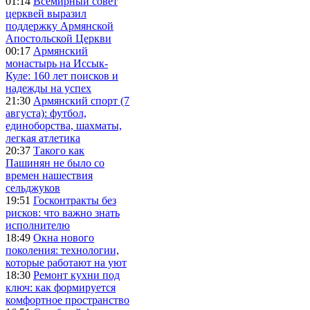
01:14
Всемирный совет
церквей выразил
поддержку Армянской
Апостольской Церкви
00:17
Армянский
монастырь на Иссык-
Куле: 160 лет поисков и
надежды на успех
21:30
Армянский спорт (7
августа): футбол,
единоборства, шахматы,
легкая атлетика
20:37
Такого как
Пашинян не было со
времен нашествия
сельджуков
19:51
Госконтракты без
рисков: что важно знать
исполнителю
18:49
Окна нового
поколения: технологии,
которые работают на уют
18:30
Ремонт кухни под
ключ: как формируется
комфортное пространство