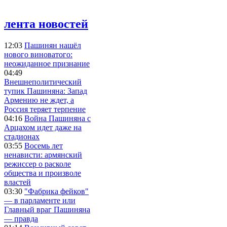
лента новостей
12:03
Пашинян нашёл
нового виноватого:
неожиданное признание
04:49
Внешнеполитический
тупик Пашиняна: Запад
Армению не ждет, а
Россия теряет терпение
04:16
Война Пашиняна с
Арцахом идет даже на
стадионах
03:55
Восемь лет
ненависти: армянский
режиссер о расколе
общества и произволе
властей
03:30
"Фабрика фейков"
— в парламенте или
Главный враг Пашиняна
— правда