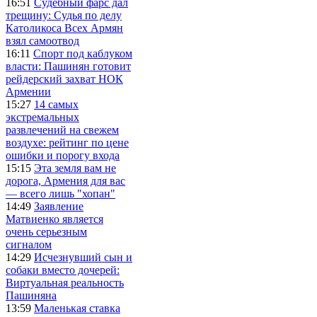
16:51
Судебный фарс дал
трещину: Судья по делу
Католикоса Всех Армян
взял самоотвод
16:11
Спорт под каблуком
власти: Пашинян готовит
рейдерский захват НОК
Армении
15:27
14 самых
экстремальных
развлечений на свежем
воздухе: рейтинг по цене
ошибки и порогу входа
15:15
Эта земля вам не
дорога, Армения для вас
— всего лишь "хопан"
14:49
Заявление
Матвиенко является
очень серьезным
сигналом
14:29
Исчезнувший сын и
собаки вместо дочерей:
Виртуальная реальность
Пашиняна
13:59
Маленькая ставка