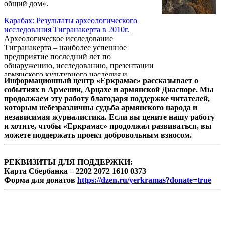
общий дом».
общества им. И.П.Павлова – медаль имени
И.П.Павлова.
Карабах: Результаты археологического
исследования Тигранакерта в 2010г.
Археологическое исследование
Тигранакерта – наиболее успешное
предприятие последний лет по
обнаружению, исследованию, презентации
армянского культурного наследия и
Информационный центр «Еркрамас» рассказывает о
превращению его в часть современного
событиях в Армении, Арцахе и армянской Диаспоре. Мы
культурного процесса. Этому способствуют
продолжаем эту работу благодаря поддержке читателей,
масштабные раскопки, дополнительная
которым небезразличны судьба армянского народа и
очистка памятника и сохранение
независимая журналистика. Если вы цените нашу работу
ландшафта, целостная политика,
и хотите, чтобы «Еркрамас» продолжал развиваться, вы
направленная на прославление памятника
можете поддержать проект добровольным взносом.
по всему миру: публикация материалов,
создание интернет-сайта, периодически
организуемые выставки и, наконец,
РЕКВИЗИТЫ ДЛЯ ПОДДЕРЖКИ:
создание Археологического ...
Карта Сбербанка – 2202 2072 1610 0373
Форма для донатов
https://dzen.ru/yerkramas?donate=true