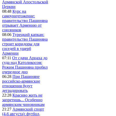
Армянской Апостольской
Церкви
08:48
Курс на
самоуничтожение:
правительство Пашиняна
отрывает Армению от
союзников
08:06
Турецкий капкан:
правительство Пашиняна
строит коридоры для
соседей в ущерб
Армении
07:11
От сдачи Арцаха до
суда над Католикосом:
Режим Пашиняна пробил
очередное дно
06:28
При Пашиняне
российско-армянские
отношения будут
деградировать
22:28
Красиво жить не
запретишь... Особенно
армянским чиновникам
21:27
Армянский спорт
(4-6 августа): футбол,