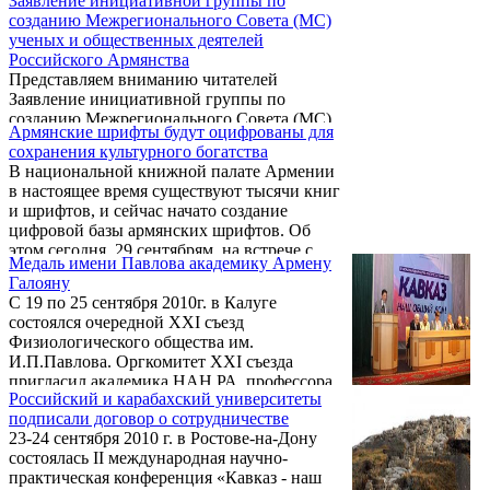
Заявление инициативной группы по
"Процессы глобализации и перспективы
же, транспортно-коммуникационные связи.
созданию Межрегионального Совета (МС)
развития Армении и Арцаха",
Если Карабах не входит в этот т.н. процесс
ученых и общественных деятелей
организованный карабахским частным
...
Российского Армянства
университетом "Месроп Маштоц".
Представляем вниманию читателей
Заявление инициативной группы по
созданию Межрегионального Совета (МС)
Армянские шрифты будут оцифрованы для
ученых и общественных деятелей
сохранения культурного богатства
Российского Армянства:
В национальной книжной палате Армении
в настоящее время существуют тысячи книг
и шрифтов, и сейчас начато создание
цифровой базы армянских шрифтов. Об
этом сегодня, 29 сентябрям, на встрече с
Медаль имени Павлова академику Армену
журналистами заявил главный специалист
Галояну
управления программ и мониторинга
С 19 по 25 сентября 2010г. в Калуге
министерства культуры Армении Гагик
состоялся очередной XXI съезд
Гуюмджян, добавив, что целью создания
Физиологического общества им.
цифровой базы армянских шрифтов
И.П.Павлова. Оргкомитет XXI съезда
является сохранение этого культурного
пригласил академика НАН РА, профессора
богатства.
Российский и карабахский университеты
Армена Анушавановича ГАЛОЯНА
подписали договор о сотрудничестве
принять участие в его работе. На этом
23-24 сентября 2010 г. в Ростове-на-Дону
съезде академику Армену Галояну в
состоялась II международная научно-
торжественной обстановке была вручена
практическая конференция «Кавказ - наш
высшая награда Физиологического