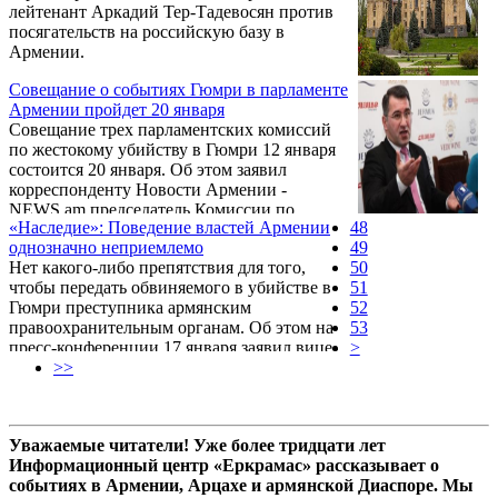
лейтенант Аркадий Тер-Тадевосян против
посягательств на российскую базу в
Армении.
Совещание о событиях Гюмри в парламенте
Армении пройдет 20 января
Совещание трех парламентских комиссий
по жестокому убийству в Гюмри 12 января
состоится 20 января. Об этом заявил
корреспонденту Новости Армении -
NEWS.am председатель Комиссии по
«Наследие»: Поведение властей Армении
48
государственно-правовым вопросам Ованес
однозначно неприемлемо
49
Саакян.
Нет какого-либо препятствия для того,
50
чтобы передать обвиняемого в убийстве в
51
Гюмри преступника армянским
52
правоохранительным органам. Об этом на
53
пресс-конференции 17 января заявил вице-
>
председатель партии «Наследие» Армен
>>
Мартиросян.
Уважаемые читатели! Уже более тридцати лет
Информационный центр «Еркрамас» рассказывает о
событиях в Армении, Арцахе и армянской Диаспоре. Мы