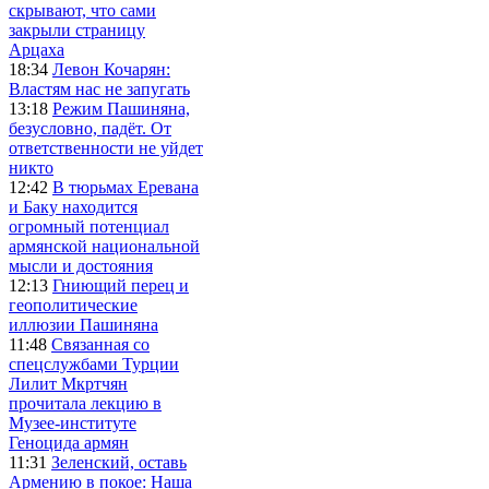
скрывают, что сами
закрыли страницу
Арцаха
18:34
Левон Кочарян:
Властям нас не запугать
13:18
Режим Пашиняна,
безусловно, падёт. От
ответственности не уйдет
никто
12:42
В тюрьмах Еревана
и Баку находится
огромный потенциал
армянской национальной
мысли и достояния
12:13
Гниющий перец и
геополитические
иллюзии Пашиняна
11:48
Связанная со
спецслужбами Турции
Лилит Мкртчян
прочитала лекцию в
Музее-институте
Геноцида армян
11:31
Зеленский, оставь
Армению в покое: Наша