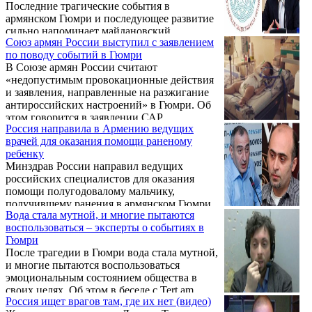
Последние трагические события в
армянском Гюмри и последующее развитие
сильно напоминает майдановский
Союз армян России выступил с заявлением
украинский сценарий. У некоторых сил на
по поводу событий в Гюмри
Западе существует жизненно необходимая
В Союзе армян России считают
цель максимального ослабления позиций
«недопустимым провокационные действия
России на постсоветском пространстве.
и заявления, направленные на разжигание
Цена в данном случае для них не имеет
антироссийских настроений» в Гюмри. Об
значения.
этом говорится в заявлении САР,
Россия направила в Армению ведущих
поступившем в Новости Армении –
врачей для оказания помощи раненому
NEWS.am. Союз армян России при этом
ребенку
предлагает руководству Армении объявить
Минздрав России направил ведущих
общенациональный траур 21 января, на
российских специалистов для оказания
седьмой день после похорон семьи
помощи полугодовалому мальчику,
Аветисянов.
получившему ранения в армянском Гюмри,
Вода стала мутной, и многие пытаются
где была убита семья из шести человек. Об
воспользоваться – эксперты о событиях в
этом сообщил журналистам пресс-секретарь
Гюмри
Минздрава Олег Салагай.
После трагедии в Гюмри вода стала мутной,
и многие пытаются воспользоваться
эмоциональным состоянием общества в
своих целях. Об этом в беседе с Tert.am
Россия ищет врагов там, где их нет (видео)
сказал эксперт по информационной