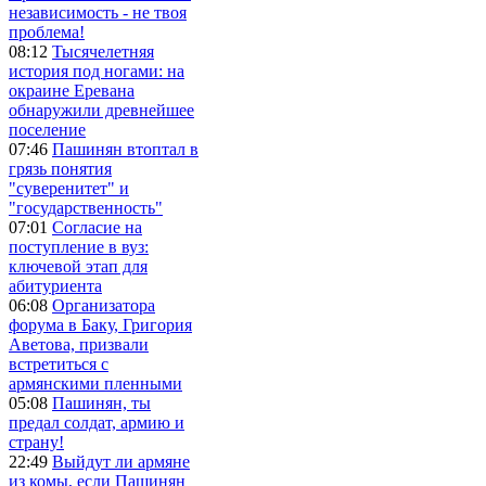
независимость - не твоя
проблема!
08:12
Тысячелетняя
история под ногами: на
окраине Еревана
обнаружили древнейшее
поселение
07:46
Пашинян втоптал в
грязь понятия
"суверенитет" и
"государственность"
07:01
Согласие на
поступление в вуз:
ключевой этап для
абитуриента
06:08
Организатора
форума в Баку, Григория
Аветова, призвали
встретиться с
армянскими пленными
05:08
Пашинян, ты
предал солдат, армию и
страну!
22:49
Выйдут ли армяне
из комы, если Пашинян