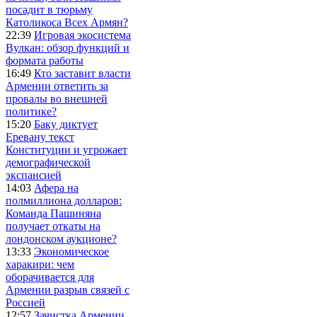
посадит в тюрьму
Католикоса Всех Армян?
22:39
Игровая экосистема
Вулкан: обзор функций и
формата работы
16:49
Кто заставит власти
Армении ответить за
провалы во внешней
политике?
15:20
Баку диктует
Еревану текст
Конституции и угрожает
демографической
экспансией
14:03
Афера на
полмиллиона долларов:
Команда Пашиняна
получает откаты на
лондонском аукционе?
13:33
Экономическое
харакири: чем
оборачивается для
Армении разрыв связей с
Россией
12:57
Зачистка Армении