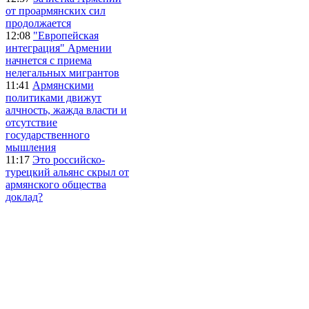
от проармянских сил
продолжается
12:08
"Европейская
интеграция" Армении
начнется с приема
нелегальных мигрантов
11:41
Армянскими
политиками движут
алчность, жажда власти и
отсутствие
государственного
мышления
11:17
Это российско-
турецкий альянс скрыл от
армянского общества
доклад?