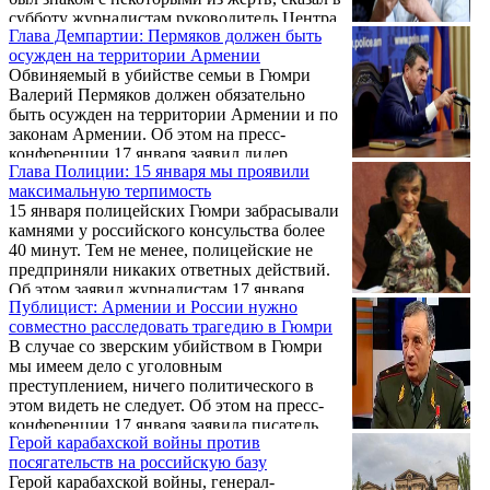
субботу журналистам руководитель Центра
Глава Демпартии: Пермяков должен быть
реабилитации жертв деструктивных
осужден на территории Армении
культов Александр Амарян.
Обвиняемый в убийстве семьи в Гюмри
Валерий Пермяков должен обязательно
быть осужден на территории Армении и по
законам Армении. Об этом на пресс-
конференции 17 января заявил лидер
Глава Полиции: 15 января мы проявили
Демократической партии Армении Арам
максимальную терпимость
Саркисян.
15 января полицейских Гюмри забрасывали
камнями у российского консульства более
40 минут. Тем не менее, полицейские не
предприняли никаких ответных действий.
Об этом заявил журналистам 17 января
Публицист: Армении и России нужно
начальник Полиции Армении Владимир
совместно расследовать трагедию в Гюмри
Гаспарян.
В случае со зверским убийством в Гюмри
мы имеем дело с уголовным
преступлением, ничего политического в
этом видеть не следует. Об этом на пресс-
конференции 17 января заявила писатель,
Герой карабахской войны против
публицист Седа Вермишева.
посягательств на российскую базу
Герой карабахской войны, генерал-