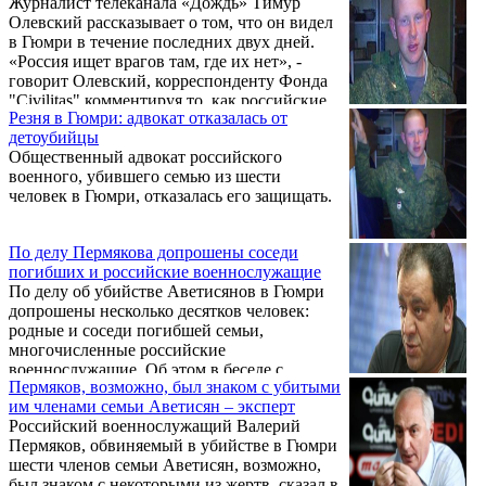
Журналист телеканала «Дождь» Тимур
безопасности Самвел Мартиросян.
Олевский рассказывает о том, что он видел
в Гюмри в течение последних двух дней.
«Россия ищет врагов там, где их нет», -
говорит Олевский, корреспонденту Фонда
"Civilitas" комментируя то, как российские
Резня в Гюмри: адвокат отказалась от
СМИ освещают события в Армении.
детоубийцы
Общественный адвокат российского
военного, убившего семью из шести
человек в Гюмри, отказалась его защищать.
По делу Пермякова допрошены соседи
погибших и российские военнослужащие
По делу об убийстве Аветисянов в Гюмри
допрошены несколько десятков человек:
родные и соседи погибшей семьи,
многочисленные российские
военнослужащие. Об этом в беседе с
Пермяков, возможно, был знаком с убитыми
корреспондентом Новости Армении –
им членами семьи Аветисян – эксперт
NEWS.am сообщила советник руководителя
Российский военнослужащий Валерий
Следственного комитета Армении Сонна
Пермяков, обвиняемый в убийстве в Гюмри
Трузян.
шести членов семьи Аветисян, возможно,
был знаком с некоторыми из жертв, сказал в