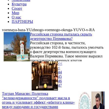
Культура
Спорт
Мир
О нас
ПАРТНЕРЫ
voennaya-baza-YUzhnogo-voennogo-okruga-YUVO-v-RA
Российская сторона пыталась скрыть
дезертирство Пермякова?
Российская сторона, в частности,
руководство 102-й базы, пыталось умолчать
о факте дезертирства военнослужащего
Валерия Пермякова. Такое мнение выразил
представитель военных кругов,
<<
пожелавший сохранить
<
конфиденциальность.
44
45
46
47
Тигран Манасян: Политика
"великодержавности" подливает масла в
огонь и усиливает эффект «вбитого клина»
между народами и государствами