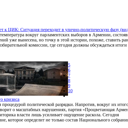
т к ЦИК: Ситуация переходит в улично-политическую фазу (ви
температура вокруг парламентских выборов в Армении, состояв
ний уже вынесена, но точку в этой истории, похоже, ставить ра
збирательной комиссии, где сегодня должны обсуждаться итоги
5
6
7
8
9
10
го кризиса
 процедурой политической разрядки. Напротив, вокруг их итог
говорит о масштабных нарушениях, партия «Процветающая Арм
иторика власти лишь усиливает ощущение раскола. Сегодня
е, которое определит не только состав Национального собрания