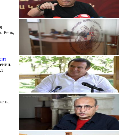
я
. Речь,
ент
ении.
од
же на