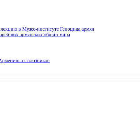
 лекцию в Музее-институте Геноцида армян
старейших армянских общин мира
 Армению от союзников