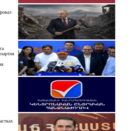
ировал
га
 партия
ая
астках