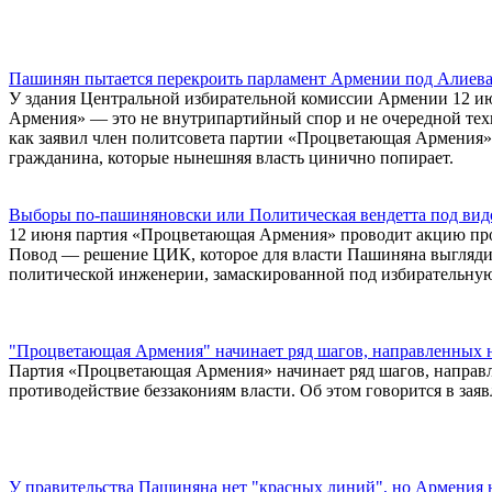
Пашинян пытается перекроить парламент Армении под Алиев
У здания Центральной избирательной комиссии Армении 12 ию
Армения» — это не внутрипартийный спор и не очередной техн
как заявил член политсовета партии «Процветающая Армения» 
гражданина, которые нынешняя власть цинично попирает.
Выборы по-пашиняновски или Политическая вендетта под ви
12 июня партия «Процветающая Армения» проводит акцию про
Повод — решение ЦИК, которое для власти Пашиняна выгляди
политической инженерии, замаскированной под избирательную
"Процветающая Армения" начинает ряд шагов, направленных 
Партия «Процветающая Армения» начинает ряд шагов, направле
противодействие беззакониям власти. Об этом говорится в зая
У правительства Пашиняна нет "красных линий", но Армения н