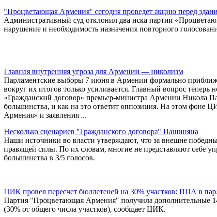
"Процветающая Армения" сегодня проведет акцию перед зда
Административный суд отклонил два иска партии «Процветаю
нарушение и необходимость назначения повторного голосован
Главная внутренняя угроза для Армении — николизм
Парламентские выборы 7 июня в Армении формально приближа
вокруг их итогов только усиливается. Главный вопрос теперь н
«Гражданский договор» премьер-министра Армении Никола Па
большинства, и как на это ответит оппозиция. На этом фоне
Армения» и заявления ...
Несколько сценариев "Гражданского договора" Пашиняна
Наши источники во власти утверждают, что за внешне победн
правящей силы. По их словам, многие не представляют себе уп
большинства в 3/5 голосов.
ЦИК провел пересчет бюллетеней на 30% участков: ППА в пар
Партия "Процветающая Армения" получила дополнительные 147
(30% от общего числа участков), сообщает ЦИК.