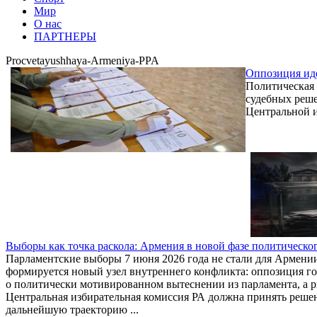
Мир
О нас
ПАРТНЕРЫ
Procvetayushhaya-Armeniya-PPA
Оппозиция иде
Политическая 
судебных реше
Центральной и
Выборы как точка раскола: Армения в новой фазе политическо
Парламентские выборы 7 июня 2026 года не стали для Армении
формируется новый узел внутреннего конфликта: оппозиция 
о политически мотивированном вытеснении из парламента, а р
Центральная избирательная комиссия РА должна принять решени
дальнейшую траекторию ...