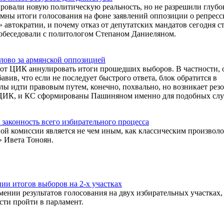
овали новую политическую реальность, но не разрешили глубо
имны итоги голосования на фоне заявлений оппозиции о репресс
 автократии, и почему отказ от депутатских мандатов сегодня с
обеседовали с политологом Степаном Даниеляном.
лово за армянской оппозицией
 от ЦИК аннулировать итоги прошедших выборов. В частности, 
вив, что если не последует быстрого ответа, блок обратится в
ы идти правовым путем, конечно, похвально, но возникает рез
 и ЦИК, и КС сформированы Пашиняном именно для подобных слу
законность всего избирательного процесса
ой комиссии является не чем иным, как классическим произвол
» Ивета Тоноян.
ии итогов выборов на 2-х участках
ии результатов голосования на двух избирательных участках, 
ти пройти в парламент.