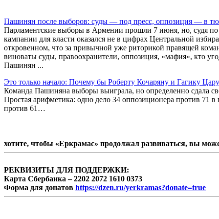
Пашинян после выборов: суды — под пресс, оппозиция — в тюр
Парламентские выборы в Армении прошли 7 июня, но, судя по
кампании для власти оказался не в цифрах Центральной избир
откровенном, что за привычной уже риторикой правящей коман
виноваты суды, правоохранители, оппозиция, «мафия», кто уго
Пашинян ...
Это только начало: Почему бы Роберту Кочаряну и Гагику Цару
Команда Пашиняна выборы выиграла, но определенно сдала сво
Простая арифметика: одно дело 34 оппозиционера против 71 
против 61…
хотите, чтобы «Еркрамас» продолжал развиваться, вы мож
РЕКВИЗИТЫ ДЛЯ ПОДДЕРЖКИ:
Карта Сбербанка – 2202 2072 1610 0373
Форма для донатов
https://dzen.ru/yerkramas?donate=true