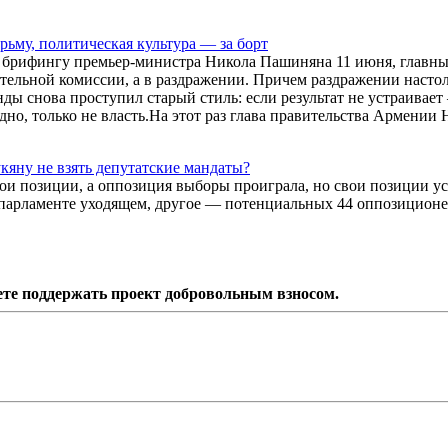
ьму, политическая культура — за борт
 брифингу премьер-министра Никола Пашиняна 11 июня, главны
ательной комиссии, а в раздражении. Причем раздражении насто
ды снова проступил старый стиль: если результат не устраивае
дно, только не власть.На этот раз глава правительства Армении
кяну не взять депутатские мандаты?
и позиции, а оппозиция выборы проиграла, но свои позиции ус
в парламенте уходящем, другое — потенциальных 44 оппозиционе
ете поддержать проект добровольным взносом.