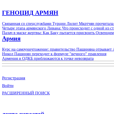
ГЕНОЦИД АРМЯН
Связанная со спецслужбами Турции Лилит Мкртчян прочитала
Четыре этапа армянского Ливана: Что происходит с одной из 
Палач в маске жертвы: Как Баку пытается присвоить Освенцим
Армия
Курс на самоуничтожение: правительство Пашиняна отрывает
Никол Пашинян переходит к формуле "вечного" правления
Армения и ОДКБ приближаются к точке невозврата
Регистрация
Войти
РАСШИРЕННЫЙ ПОИСК
лента новостей