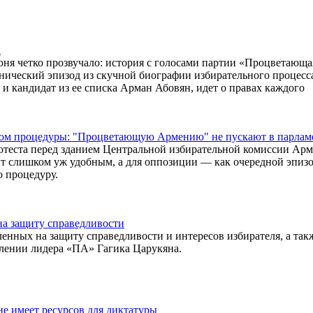
а
ня четко прозвучало: история с голосами партии «Процветающа
ический эпизод из скучной биографии избирательного процесса
и кандидат из ее списка Арман Абовян, идет о правах каждого
дом процедуры: "Процветающую Армению" не пускают в парлам
теста перед зданием Центральной избирательной комиссии Арм
т слишком уж удобным, а для оппозиции — как очередной эпиз
 процедуру.
на защиту справедливости
нных на защиту справедливости и интересов избирателя, а так
влении лидера «ПА» Гагика Царукяна.
е имеет ресурсов для диктатуры