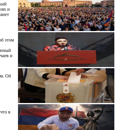
кий
иях и
танет
об этом
онный
чаев и
ом. Об
что в