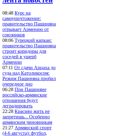
08:48
Курс на
самоуничтожение:
правительство Пашиняна
отрывает Армению от
союзников
08:06
Турецкий капкан:
правительство Пашиняна
строит коридоры для
соседей в ущерб
Армении
07:11
От сдачи Арцаха до
суда над Католикосом:
Режим Пашиняна пробил
очередное дно
06:28
При Пашиняне
российско-армянские
отношения будут
деградировать
22:28
Красиво жить не
запретишь... Особенно
армянским чиновникам
21:27
Армянский спорт
(4-6 августа): футбол,