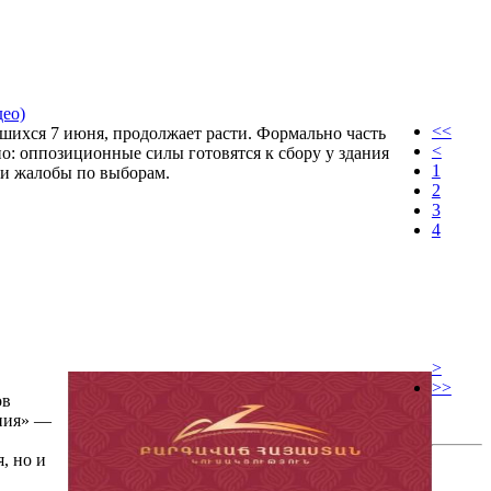
део)
<<
шихся 7 июня, продолжает расти. Формально часть
<
но: оппозиционные силы готовятся к сбору у здания
1
 и жалобы по выборам.
2
3
4
>
>>
ов
ения» —
, но и