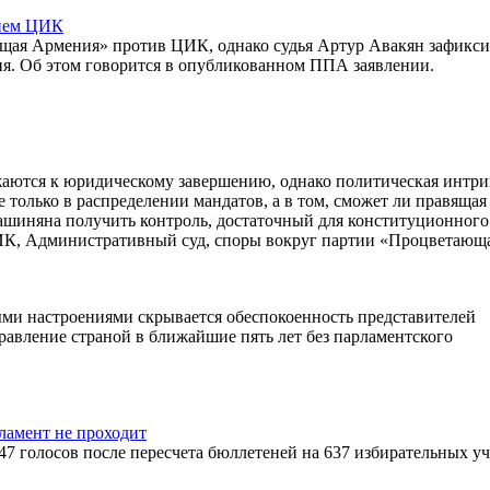
нием ЦИК
щая Армения» против ЦИК, однако судья Артур Авакян зафикс
ия. Об этом говорится в опубликованном ППА заявлении.
ются к юридическому завершению, однако политическая интри
е только в распределении мандатов, а в том, сможет ли правящая
шиняна получить контроль, достаточный для конституционного
 ЦИК, Административный суд, споры вокруг партии «Процветающ
ыми настроениями скрывается обеспокоенность представителей
равление страной в ближайшие пять лет без парламентского
ламент не проходит
 голосов после пересчета бюллетеней на 637 избирательных уч