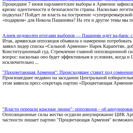
Прошедшие 7 июня парламентские выборы в Армении зафиксир
кризис идентичности и безопасности страны. Насколько легит
подкупах? Пойдет ли власть на построение «суперпремьерской»
«подарком» для Никола Пашиняна? На эти и другие темы мы п
Алиев недоволен итогами выборов — Пашинян идет ва-банк: с
Итак, армянская оппозиция объявила о намерении потребовать
заявил лидер списка «Сильной Армении» Нарек Карапетян, доба
Конституционный суд. Стремление главной оппозиционной сил
вопрос: насколько оно будет эффективным в условиях, когда
исключительно ...
"Процветающая Армения": Происходящее ставит под сомнение 
Произошедшее недавно на заседании Центральной избирательн
этом заявила пресс-секретарь партии «Процветающая Армения
"Власти перешли красные линии": оппозиция – об аннулирован
Оппозиционные силы жестко осудили аннулирование ЦИК Армен
частности лишает партию "Процветающая Армения" возможнос