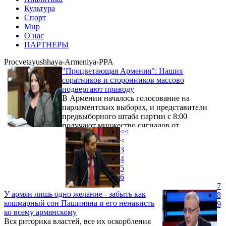
Культура
Спорт
Мир
О нас
ПАРТНЕРЫ
Procvetayushhaya-Armeniya-PPA
"Процветающая Армения": Наших
соратников и сторонников массово
подвергают приводу
В Армении началось голосование на
парламентских выборах, и представители
предвыборного штаба партии с 8:00
получают множество сигналов от
<<
территориальных организаций о том, что
<
сегодняшний день начался с нападок
3
правоохранителей на представителей
4
территориальных организаций партии: их
5
подвергают приводу, арестовывают. Об
6
этом заявила 7 июня пресс-секретарь лидера
7
партии «Процветающая Армения» Ивета
У армян лишь одно желание - забыть как
8
Тоноян.
кошмарный сон Пашиняна и его ненависть
9
ко всему армянскому
Вся риторика властей, все их оскорбления