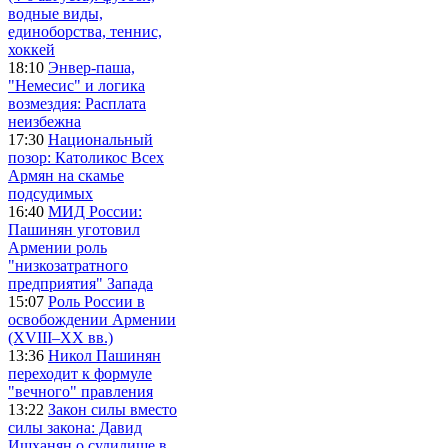
водные виды,
единоборства, теннис,
хоккей
18:10
Энвер-паша,
"Немесис" и логика
возмездия: Расплата
неизбежна
17:30
Национальный
позор: Католикос Всех
Армян на скамье
подсудимых
16:40
МИД России:
Пашинян уготовил
Армении роль
"низкозатратного
предприятия" Запада
15:07
Роль России в
освобождении Армении
(XVIII–XX вв.)
13:36
Никол Пашинян
переходит к формуле
"вечного" правления
13:22
Закон силы вместо
силы закона: Давид
Ишханян о судилище в