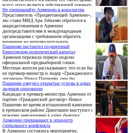
International Association Арам Навасардян,
всего этого является действующий премьер
представляя данные опроса.
Не превращайте Армению в концлагерь
Армении Никол Пашинян, и понесет
Представитель «Процветающей Армении»,
наказание по статье «Государственная
экс-глава МИД Ара Айвазян обратился к
измена» после смены власти. Об этом
аккредитованным в Армении
сегодня, 21 мая, на срочной пресс-
диппредставителям и международным
конференции заявил второй номер
организациям с требованием обратить
предвыборного списка партии
внимание на непозволительную
“Процветающая Армения”, лидер партии
Пашинян растратил подаренный
предвыборную риторику и угрозы со
“Мать Армения” Андраник Теванян.
Евросоюзом политический капитал
стороны правящей партии.
Армения пережила первую неделю
официальной предвыборной гонки.
Местные жители рассказывают, что если бы
не премьер-министр и лидер «Гражданского
договора» Никол Пашинян, они бы,
Пашинян озвучил открытые угрозы в адрес
возможно, даже не заметили перемен.
лидеров оппозиции
Впрочем, это не комплимент, пишет
Кандидат в премьер-министры Армении от
российская «Независимая газета».
партии «Гражданский договор» Никол
Пашинян во время агитационной кампании
в ереванском районе Давиташен выступил с
резкими заявлениями в адрес бывших
Армению превращают в эпицентр
руководителей страны и организаторов
глобального конфликта
инцидента, произошедшего накануне в
В Армении состоялось мероприятие,
Ташире.