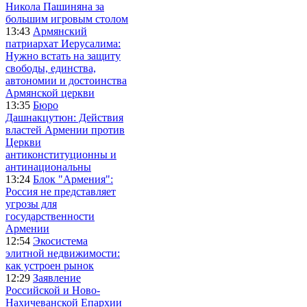
Никола Пашиняна за
большим игровым столом
13:43
Армянский
патриархат Иерусалима:
Нужно встать на защиту
свободы, единства,
автономии и достоинства
Армянской церкви
13:35
Бюро
Дашнакцутюн: Действия
властей Армении против
Церкви
антиконституционны и
антинациональны
13:24
Блок "Армения":
Россия не представляет
угрозы для
государственности
Армении
12:54
Экосистема
элитной недвижимости:
как устроен рынок
12:29
Заявление
Российской и Ново-
Нахичеванской Епархии