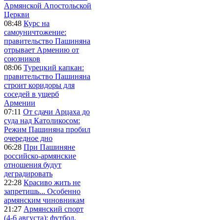
Армянской Апостольской
Церкви
08:48
Курс на
самоуничтожение:
правительство Пашиняна
отрывает Армению от
союзников
08:06
Турецкий капкан:
правительство Пашиняна
строит коридоры для
соседей в ущерб
Армении
07:11
От сдачи Арцаха до
суда над Католикосом:
Режим Пашиняна пробил
очередное дно
06:28
При Пашиняне
российско-армянские
отношения будут
деградировать
22:28
Красиво жить не
запретишь... Особенно
армянским чиновникам
21:27
Армянский спорт
(4-6 августа): футбол,