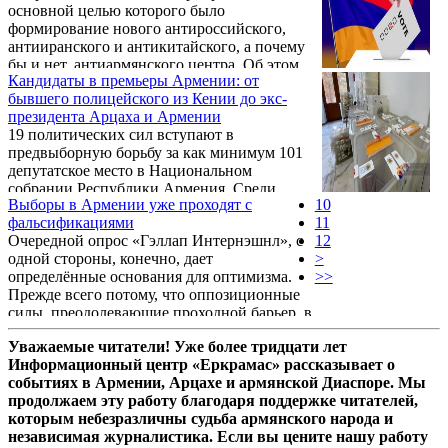
основной целью которого было
формирование нового антироссийского,
антииранского и антикитайского, а почему
бы и нет, антиармянского центра. Об этом
Кандидаты в премьеры Армении: от
заявил в беседе с корреспондентом Новости
бывшего полицейского из Кении до экс-
Армении – NEWS.am включенный в
президента Арцаха и Армении
избирательный список партии
19 политических сил вступают в
«Процветающая Армения» Арман Абовян.
предвыборную борьбу за как минимум 101
депутатское место в Национальном
собрании Республики Армения. Среди
Выборы в Армении уже проходят с
10
партий и блоков, борющихся за право
фальсификациями
11
сформировать правительство и управлять
Очередной опрос «Гэллап Интернэшнл», с
12
страной в ближайшие пять лет, есть как
одной стороны, конечно, дает
>
организации, созданные всего пару месяцев
определённые основания для оптимизма.
>>
назад, так и имеющие 136-летнюю историю.
Прежде всего потому, что оппозиционные
силы, преодолевающие проходной барьер, в
совокупности набирают больше голосов,
Уважаемые читатели! Уже более тридцати лет
чем «Гражданский договор». Во-вторых,
Информационный центр «Еркрамас» рассказывает о
существует высокая вероятность того, что в
событиях в Армении, Арцахе и армянской Диаспоре. Мы
парламент также пройдет партия «Крылья
продолжаем эту работу благодаря поддержке читателей,
единства».
которым небезразличны судьба армянского народа и
независимая журналистика. Если вы цените нашу работу