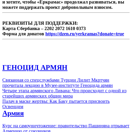
и хотите, чтобы «Еркрамас» продолжал развиваться, вы
можете поддержать проект добровольным взносом.
РЕКВИЗИТЫ ДЛЯ ПОДДЕРЖКИ:
Карта Сбербанка – 2202 2072 1610 0373
Форма для донатов
https://dzen.ru/yerkramas?donate=true
ГЕНОЦИД АРМЯН
Связанная со спецслужбами Турции Лилит Мкртчян
прочитала лекцию в Музее-институте Геноцида армян
Четыре этапа армянского Ливана: Что происходит с одной из
старейших армянских общин мира
Палач в маске жертвы: Как Баку пытается присвоить
Освенцим
Армия
Курс на самоуничтожение: правительство Пашиняна отрывает
Армению от союзников