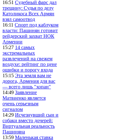
16:51
Судебный фарс дал
трещину: Судья по делу
Католикоса Всех Армян
взял самоотвод
16:11
Спорт под каблуком
власти: Пашинян готовит
рейдерский захват НОК
Армении
15:27
14 самых
экстремальных
развлечений на свежем
воздухе: рейтинг по цене
ошибки и порогу входа
15:15
Эта земля вам не
дорога, Армения для вас
— всего лишь "хопан"
14:49
Заявление
Матвиенко является
очень серьезным
сигналом
14:29
Исчезнувший сын и
собаки вместо дочерей:
Виртуальная реальность
Пашиняна
13:59
Маленькая ставка