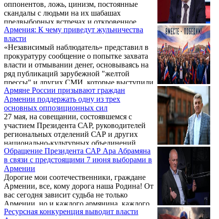
оппонентов, ложь, цинизм, постоянные
скандалы с людьми на иx шабашах
предвыборных встречах и откровенное
Армения: К чему приведут жульничества
манипулирование говорят только об одном.
власти
Власть в ужасе, власть боится, власть и
«Независимый наблюдатель» представил в
лично Пашинян в цейтноте, причем это не
прокуратуру сообщение о попытке захвата
мое желание либо передёргивание фактов.
власти и отмывании денег, основываясь на
Это реальность.
ряд публикаций зарубежной "желтой
прессы" и других СМИ, которые выступили
Армяне России призывают граждан
с анализом на этой базе.
Армении поддержать одну из трех
основных оппозиционных сил
27 мая, на совещании, состоявшемся с
участием Президента САР, руководителей
региональных отделений САР и других
национально-культурных объединений
Обращение Президента САР Ара Абрамяна
армян России, а также членов Правления
в связи с предстоящими 7 июня выборами в
САР, была принята резолюция в связи с
Армении
предстоящими 7 июня 2026 года выборами
Дорогие мои соотечественники, граждане
в Национальное Собрание Республики
Армении, все, кому дорога наша Родина! От
Армения.В резолюции содержится призыв
вас сегодня зависит судьба не только
к гражданам Армении принять активное
Армении, но и каждого армянина, каждого
участие в голосовании, а также выражена
Ресурсная конкуренция выводит власти
из нас, чьи сердца бьются в унисон с
безоговорочная поддержка трём основным