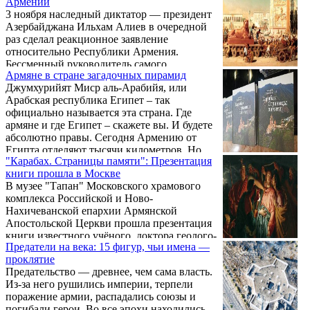
Армении
указу императора Александра II оно было
3 ноября наследный диктатор — президент
преобразовано в семинарию.
Азербайджана Ильхам Алиев в очередной
раз сделал реакционное заявление
относительно Республики Армения.
Бессменный руководитель самого
Армяне в стране загадочных пирамид
«демократичного» мусульманского
Джумхурийят Миср аль-Арабийя, или
государства региона позволил себе в
Арабская республика Египет – так
очередной раз распространить грубую ложь.
официально называется эта страна. Где
армяне и где Египет – скажете вы. И будете
абсолютно правы. Сегодня Армению от
Египта отделяют тысячи километров. Но
"Карабах. Страницы памяти": Презентация
были времена…
книги прошла в Москве
В музее "Тапан" Московского храмового
комплекса Российской и Ново-
Нахичеванской епархии Армянской
Апостольской Церкви прошла презентация
книги известного учёного, доктора геолого-
Предатели на века: 15 фигур, чьи имена —
минералогических наук, бывшего министра
проклятие
геологии СССР и общественного деятеля
Предательство — древнее, чем сама власть.
Григория Аркадьевича Габриэлянца
Из-за него рушились империи, терпели
"Карабах. Страницы памяти".
поражение армии, распадались союзы и
погибали герои. Во все эпохи находились