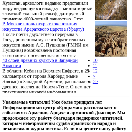
Хузестан, археологи недавно представили
миру выдающуюся находку – миниатюрный
эламский скальный рельеф, датируемый
примерно 4000-летней давностью. Этот
В Москве вновь открыта экспозиция
артефакт, обнаруженный в районе города
искусства Араратского царства (Урарту)
Изе, считается самым маленьким из
После почти двухлетнего перерыва в
известных эламских барельефов, его
Государственном музее изобразительных
ширина составляет всего около 26
искусств имени А.С. Пушкина (ГМИИ им.
сантиметров, что сравнимо с размером
Пушкина) возобновлена постоянная
человеческой ладони.
экспозиция, посвященная искусству
40 cлоев древних культур в Западной
10
древнего государства Урарту (Араратское
Армении
11
царство). Уникальные артефакты из
В области Кебан на Верхнем Евфрате, в 25
12
крепостей Эребуни и Тейшебаини, символы
километрах от города Харберд (ныне
>
великой цивилизации IX–VII веков до н.э.,
Элязыг) в Западной Армении, расположено
>>
вернулись в зал искусства Древнего
древнее поселение Норсун-Тепе. О нем нет
Ближнего Востока. Это событие стало
практически никакой информации в
возможным благодаря масштабной
интернете, лишь то, что холм, на котором
реставрации, которая позволила не только
Уважаемые читатели! Уже более тридцати лет
возведен Норсун-Тепе, был затоплен при
сохранить, но и раскрыть ...
Информационный центр «Еркрамас» рассказывает о
постройке водохранилища.
событиях в Армении, Арцахе и армянской Диаспоре. Мы
продолжаем эту работу благодаря поддержке читателей,
которым небезразличны судьба армянского народа и
независимая журналистика. Если вы цените нашу работу