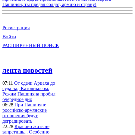
Пашинян, ты предал солдат, армию и страну!
Регистрация
Войти
РАСШИРЕННЫЙ ПОИСК
лента новостей
07:11
От сдачи Арцаха до
суда над Католикосом:
Режим Пашиняна пробил
очередное дно
06:28
При Пашиняне
российско-армянские
отношения будут
деградировать
22:28
Красиво жить не
запретишь... Особенно