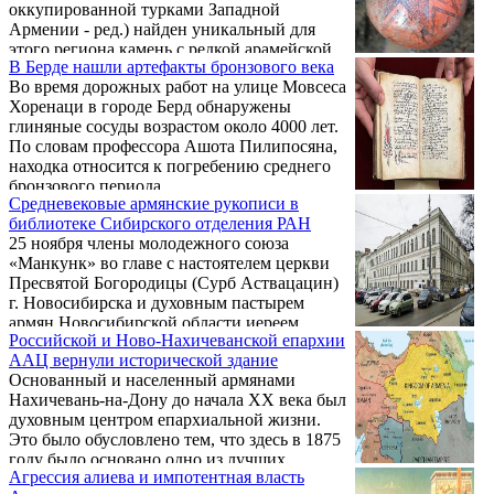
оккупированной турками Западной
Армении - ред.) найден уникальный для
этого региона камень с редкой арамейской
В Берде нашли артефакты бронзового века
надписью, которую сейчас изучают
Во время дорожных работ на улице Мовсеса
специалисты Музея археологии и
Хоренаци в городе Берд обнаружены
этнографии Карса. По мнению
глиняные сосуды возрастом около 4000 лет.
исследователей, артефакт свидетельствует о
По словам профессора Ашота Пилипосяна,
гораздо более широкой зоне культурного
находка относится к погребению среднего
обмена, чем предполагалось ранее, пишет
бронзового периода.
Наука Mail со ссылкой на турецкие СМИ.
Средневековые армянские рукописи в
библиотеке Сибирского отделения РАН
25 ноября члены молодежного союза
«Манкунк» во главе с настоятелем церкви
Пресвятой Богородицы (Сурб Аствацацин)
г. Новосибирска и духовным пастырем
армян Новосибирской области иереем
Российской и Ново-Нахичеванской епархии
Григором Бекназаряном посетили Научно-
ААЦ вернули исторической здание
техническую библиотеку Сибирского
Основанный и населенный армянами
отделения Российской академии наук, где
Нахичевань-на-Дону до начала XX века был
познакомились с уникальными рукописями,
духовным центром епархиальной жизни.
хранящимися в фондах библиотеки.
Это было обусловлено тем, что здесь в 1875
году было основано одно из лучших
Агрессия алиева и импотентная власть
духовных училищ региона, а в 1881 году по