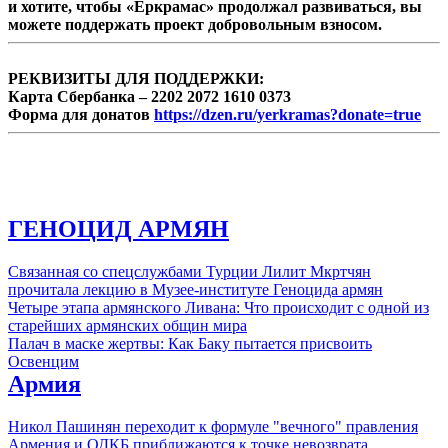
и хотите, чтобы «Еркрамас» продолжал развиваться, вы
можете поддержать проект добровольным взносом.
РЕКВИЗИТЫ ДЛЯ ПОДДЕРЖКИ:
Карта Сбербанка – 2202 2072 1610 0373
Форма для донатов
https://dzen.ru/yerkramas?donate=true
ГЕНОЦИД АРМЯН
Связанная со спецслужбами Турции Лилит Мкртчян
прочитала лекцию в Музее-институте Геноцида армян
Четыре этапа армянского Ливана: Что происходит с одной из
старейших армянских общин мира
Палач в маске жертвы: Как Баку пытается присвоить
Освенцим
Армия
Никол Пашинян переходит к формуле "вечного" правления
Армения и ОДКБ приближаются к точке невозврата