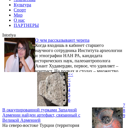
Культура
Спорт
Мир
О нас
ПАРТНЕРЫ
Istoriya
О чем рассказывают черепа
Когда входишь в кабинет старшего
научного сотрудника Института археологии
и этнографии НАН РА, кандидата
исторических наук, палеоантрополога
Анаит Худавердян, первое, что удивляет –
контраст. На полках и столах – множество
<<
черепов и костей, с чем, казалось бы,
<
совершенно не вяжется облик самой
3
хозяйки этих мрачных свидетельств давно
4
прожитых жизней, человека обаятельного,
5
доброжелательного, веселого. Ее ничуть не
6
смущает это, мягко говоря, своеобразное
7
окружение. Более того, изучением этих
В оккупированной турками Западной
8
находок, ...
Армении найден артефакт, связанный с
9
Великой Арменией
На северо-востоке Турции (территория