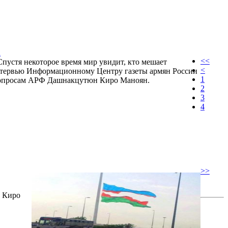
а
<<
Спустя некоторое время мир увидит, кто мешает
<
интервью Информационному Центру газеты армян России
1
 вопросам АРФ Дашнакцутюн Киро Маноян.
2
3
4
>>
н Киро