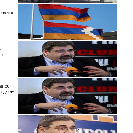
годить
и
н.
одное
й дата»