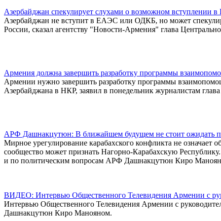
Азербайджан спекулирует слухами о возможном вступлении 
Азербайджан не вступит в ЕАЭС или ОДКБ, но может спекулиро
России, сказал агентству "Новости-Армения" глава Централь
Армения должна завершить разработку программы взаимопомо
Армении нужно завершить разработку программы взаимопомощ
Азербайджана в НКР, заявил в понедельник журналистам гла
АРФ Дашнакцутюн: В ближайшем будущем не стоит ожидать пе
Мирное урегулирование карабахского конфликта не означает о
сообщество может признать Нагорно-Карабахскую Республику. 
и по политическим вопросам АРФ Дашнакцутюн Киро Маноян
ВИДЕО: Интервью Общественного Телевидения Армении с ру
Интервью Общественного Телевидения Армении с руководите
Дашнакцутюн Киро Манояном.