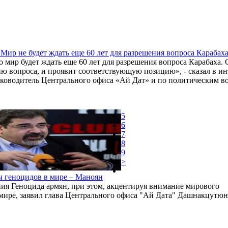
Мир не будет ждать еще 60 лет для разрешения вопроса Карабах
о мир будет ждать еще 60 лет для разрешения вопроса Карабаха. 
ю вопроса, и проявит соответствующую позицию», - сказал в 
уководитель Центрального офиса «Ай Дат» и по политическим
5
6
7
8
9
>
ы геноцидов в мире – Маноян
я Геноцида армян, при этом, акцентируя внимание мирового
 мире, заявил глава Центрального офиса "Ай Дата" Дашнакцутю