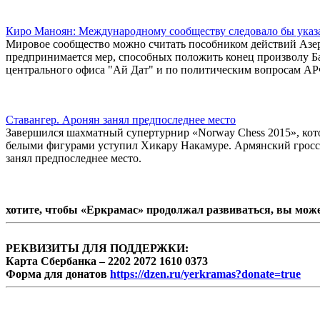
Киро Маноян: Международному сообществу следовало бы указ
Мировое сообщество можно считать пособником действий Азер
предпринимается мер, способных положить конец произволу Ба
центрального офиса "Ай Дат" и по политическим вопросам 
Ставангер. Аронян занял предпоследнее место
Завершился шахматный супертурнир «Norway Chess 2015», кот
белыми фигурами уступил Хикару Накамуре. Армянский гроссм
занял предпоследнее место.
хотите, чтобы «Еркрамас» продолжал развиваться, вы мож
РЕКВИЗИТЫ ДЛЯ ПОДДЕРЖКИ:
Карта Сбербанка – 2202 2072 1610 0373
Форма для донатов
https://dzen.ru/yerkramas?donate=true