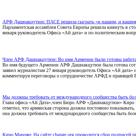
АРФ Дашнакцутюн: ПАСЕ решила сыграть «и нашим, и ваши
Парламентская ассамблея Совета Европы решила кивнуть в сто
января руководитель Офиса «Ай дата» и по политическим во
Член АРФ Дашнакцутюн: Во имя Армении были готовы работат
Во имя будущего Армении АРФ Дашнакцутюн была готова сотру
заявил журналистам 27 января руководитель Офиса «Ай дата
комментируя переговоры о сотрудничестве АРФД и правящей 
Мы должны требовать от международного сообщества быть бо
Глава офиса «Ай Дата»,член Бюро АРФ «Дашнакцутюн» Киро Ма
отметил, что армянская сторона должна постоянно показывать,
она должна требовать от международного сообщества быть бол
Киро Маноян: На сайте change.org проводится сбор подписей