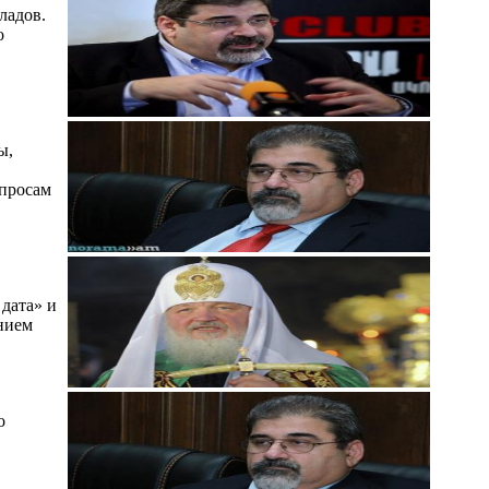
ладов.
о
ы,
опросам
 дата» и
нием
о