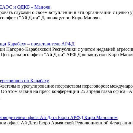
в ЕАЭС и ОДКБ – Маноян
вать слухами о своем вступлении в эти организации с целью у
ного офиса "Ай Дата" Дашнакцутюн Киро Маноян.
щи Карабаху – представитель АРФД
и Нагорно-Карабахской Республики с учетом недавней агресси
ва Центрального офиса "Ай Дата" АРФ Дашнакцутюн Киро Маноя
реговоров по Карабаху
бязательно урегулирование посредством переговоров: междунар
Об этом заявил на пресс-конференции 25 апреля глава офиса «А
.
ководителем офиса Ай Дата Бюро АРФД Киро Манояном
лем офиса Ай Дата Бюро Армянской Революционной Федерации