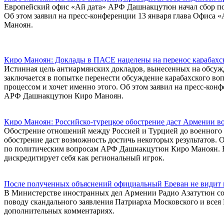
Европейский офис «Ай дата» АРФ Дашнакцутюн начал сбор п
Об этом заявил на пресс-конференции 13 января глава Офиса
Маноян.
Киро Маноян: Доклады в ПАСЕ нацелены на перенос карабахс
Истинная цель антиармянских докладов, вынесенных на обсуж
заключается в попытке перенести обсуждение карабахского в
процессом и хочет именно этого. Об этом заявил на пресс-кон
АРФ Дашнакцутюн Киро Маноян.
Киро Маноян: Российско-турецкое обострение даст Армении во
Обострение отношений между Россией и Турцией до военного 
обострение даст возможность достичь некоторых результатов. 
по политическим вопросам АРФ Дашнакцутюн Киро Маноян. Во
дискредитирует себя как региональный игрок.
После полученных объяснений официальный Ереван не видит 
В Министерстве иностранных дел Армении Радио Азатутюн со
поводу скандального заявления Патриарха Московского и все
дополнительных комментариях.