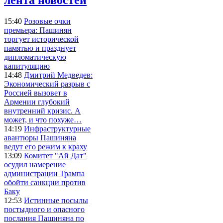
15:40
Розовые очки
премьера: Пашинян
торгует исторической
памятью и празднует
дипломатическую
капитуляцию
14:48
Дмитрий Медведев:
Экономический разрыв с
Россией вызовет в
Армении глубокий
внутренний кризис. А
может, и что похуже…
14:19
Инфраструктурные
авантюры Пашиняна
ведут его режим к краху
13:09
Комитет "Ай Дат"
осудил намерение
администрации Трампа
обойти санкции против
Баку
12:53
Истинные посылы
постыдного и опасного
послания Пашиняна по