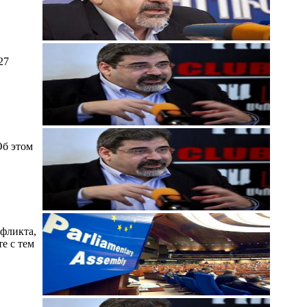
27
Об этом
фликта,
е с тем