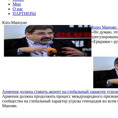
Мир
О нас
ПАРТНЕРЫ
Kiro-Manoyan
Киро Маноян: 
«Не думаю, чт
урегулировани
«Еркрамас» р
Армения должна ставить акцент на глобальный характер угроз
Армения должна продолжать процесс международного признани
сообщества на глобальный характер угрозы геноцидов во всем
Маноян.