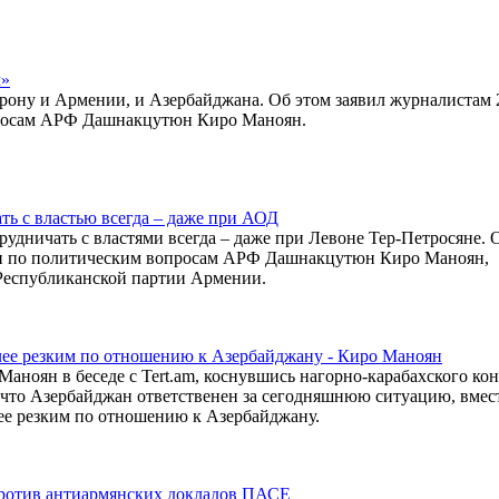
м»
рону и Армении, и Азербайджана. Об этом заявил журналистам 
просам АРФ Дашнакцутюн Киро Маноян.
ь с властью всегда – даже при АОД
дничать с властями всегда – даже при Левоне Тер-Петросяне. 
» и по политическим вопросам АРФ Дашнакцутюн Киро Маноян,
Республиканской партии Армении.
лее резким по отношению к Азербайджану - Киро Маноян
ноян в беседе с Tert.am, коснувшись нагорно-карабахского кон
 что Азербайджан ответственен за сегодняшнюю ситуацию, вмест
ее резким по отношению к Азербайджану.
 против антиармянских докладов ПАСЕ