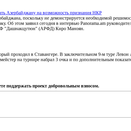
ать Азербайджану на возможность признания НКР
байджана, поскольку не демонстрируется необходимой решимос
ку. Об этом заявил сегодня в интервью Panorama.am руководите
АРФ "Дашнакцутюн" (АРФД) Киро Маноян.
орый проходил в Ставангере. В заключительном 9-м туре Левон
ейстер на турнире набрал 3 очка и по дополнительным показат
ете поддержать проект добровольным взносом.