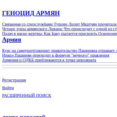
ГЕНОЦИД АРМЯН
Связанная со спецслужбами Турции Лилит Мкртчян прочитала
Четыре этапа армянского Ливана: Что происходит с одной из 
Палач в маске жертвы: Как Баку пытается присвоить Освенцим
Армия
Курс на самоуничтожение: правительство Пашиняна отрывает
Никол Пашинян переходит к формуле "вечного" правления
Армения и ОДКБ приближаются к точке невозврата
Регистрация
Войти
РАСШИРЕННЫЙ ПОИСК
лента новостей