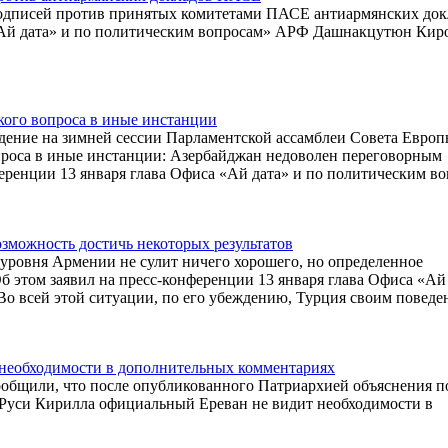
одписей против принятых комитетами ПАСЕ антиармянских док
 «Ай дата» и по политическим вопросам» АРФ Дашнакцутюн Кир
кого вопроса в иные инстанции
дение на зимней сессии Парламентской ассамблеи Совета Европ
опроса в иные инстанции: Азербайджан недоволен переговорным
ференции 13 января глава Офиса «Ай дата» и по политическим в
зможность достичь некоторых результатов
уровня Армении не сулит ничего хорошего, но определенное
Об этом заявил на пресс-конференции 13 января глава Офиса «Ай
 всей этой ситуации, по его убеждению, Турция своим поведе
необходимости в дополнительных комментариях
общили, что после опубликованного Патриархией объяснения п
я Руси Кирилла официальный Ереван не видит необходимости в