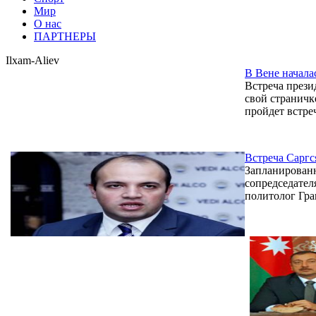
Мир
О нас
ПАРТНЕРЫ
Ilxam-Aliev
В Вене начала
Встреча прези
свой страничке
пройдет встре
Встреча Саргс
Запланированн
сопредседател
политолог Гр