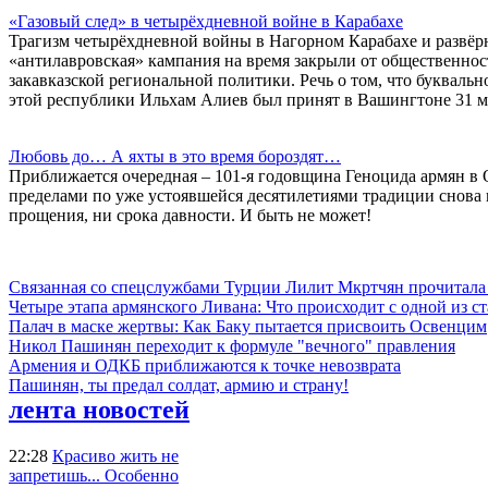
«Газовый след» в четырёхдневной войне в Карабахе
Трагизм четырёхдневной войны в Нагорном Карабахе и развёр
«антилавровская» кампания на время закрыли от общественнос
закавказской региональной политики. Речь о том, что букваль
этой республики Ильхам Алиев был принят в Вашингтоне 31 
Любовь до… А яхты в это время бороздят…
Приближается очередная – 101-я годовщина Геноцида армян в О
пределами по уже устоявшейся десятилетиями традиции снова 
прощения, ни срока давности. И быть не может!
Связанная со спецслужбами Турции Лилит Мкртчян прочитала
Четыре этапа армянского Ливана: Что происходит с одной из 
Палач в маске жертвы: Как Баку пытается присвоить Освенцим
Никол Пашинян переходит к формуле "вечного" правления
Армения и ОДКБ приближаются к точке невозврата
Пашинян, ты предал солдат, армию и страну!
лента новостей
22:28
Красиво жить не
запретишь... Особенно