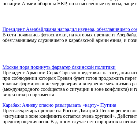
позиции Армии обороны НКР, но и населенные пункты, чаще в
Президент Азербайджана наградил изувера, обезглавившего со
В сети появились фотоснимки, на которых президент Азербайд
обезглавившему служившего в карабахской армии езида, и поз
Москве пора покинуть фарватер бакинской политики
Президент Армении Серж Саргсян представил на заседании ис
при соблюдении которых Ереван будет готов продолжить пере
таковы: формирование мер доверия и внедрение механизмов ра
(международного сообщества о ситуации в зоне конфликта) и га
вице-спикер парламента ...
Карабах: Алиеву опасно разыгрывать «карту» Путина
Пресс-секретарь президента России Дмитрий Песков решил внов
«ситуация в зоне конфликта остается очень хрупкой». Дейст
предотвращения огня. В данном случае нет сюрпризов и неож