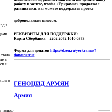
работу и хотите, чтобы «Еркрамас» продолжал
развиваться, вы можете поддержать проект
добровольным взносом.
арды
дьми
РЕКВИЗИТЫ ДЛЯ ПОДДЕРЖКИ:
Карта Сбербанка – 2202 2072 1610 0373
Форма для донатов
https://dzen.ru/yerkramas?
 стала
donate=true
ие в
тец и
ившего
ГЕНОЦИД АРМЯН
Армия
е только