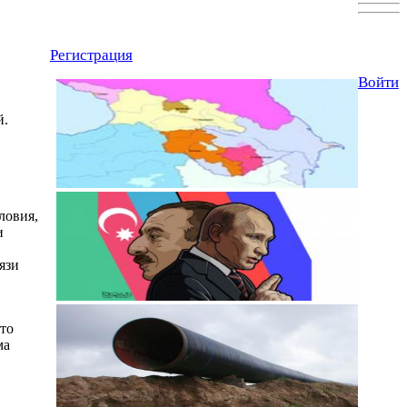
Регистрация
Войти
й.
ловия,
и
язи
что
ма