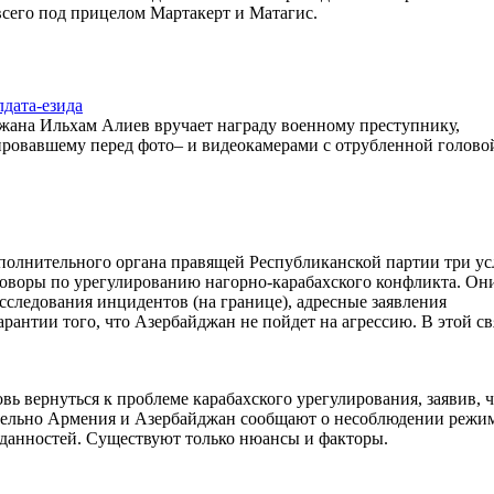
сего под прицелом Мартакерт и Матагис.
лдата-езида
жана Ильхам Алиев вручает награду военному преступнику,
ировавшему перед фото– и видеокамерами с отрубленной голово
полнительного органа правящей Республиканской партии три ус
говоры по урегулированию нагорно-карабахского конфликта. Он
сследования инцидентов (на границе), адресные заявления
рантии того, что Азербайджан не пойдет на агрессию. В этой св
ь вернуться к проблеме карабахского урегулирования, заявив, 
вительно Армения и Азербайджан сообщают о несоблюдении режи
иданностей. Существуют только нюансы и факторы.