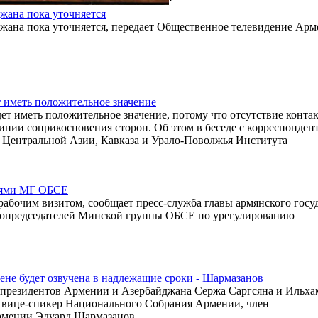
жана пока уточняется
жана пока уточняется, передает Общественное телевидение Арм
 иметь положительное значение
т иметь положительное значение, потому что отсутствие контак
инии соприкосновения сторон. Об этом в беседе с корреспонден
 Центральной Азии, Кавказа и Урало-Поволжья Института
елями МГ ОБСЕ
абочим визитом, сообщает пресс-служба главы армянского госуд
е сопредседателей Минской группы ОБСЕ по урегулированию
ене будет озвучена в надлежащие сроки - Шармазанов
президентов Армении и Азербайджана Сержа Саргсяна и Ильха
л вице-спикер Национального Собрания Армении, член
рмении Эдуард Шармазанов.