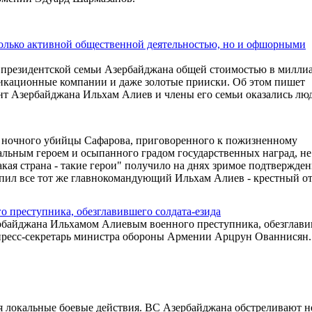
олько активной общественной деятельностью, но и офшорными
президентской семьи Азербайджана общей стоимостью в милли
никационные компании и даже золотые прииски. Об этом пишет
ент Азербайджана Ильхам Алиев и члены его семьи оказались лю
го ночного убийцы Сафарова, приговоренного к пожизненному
льным героем и осыпанного градом государственных наград, не
ая страна - такие герои" получило на днях зримое подтвержден
тупил все тот же главнокомандующий Ильхам Алиев - крестный о
 преступника, обезглавившего солдата-езида
ербайджана Ильхамом Алиевым военного преступника, обезглав
 пресс-секретарь министра обороны Армении Арцрун Ованнисян.
 локальные боевые действия. ВС Азербайджана обстреливают н