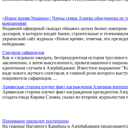
«Новое время-Украина»: Члены семьи Алиева объединены не т
компаниями
Недавний офшорный скандал обнажил целую бизнес-империю 
долларов, в которую входят банки, строительные и телекомму
украинский сайт журнала «Новое время», отмечая, что презид
небедными.
Синдром сафароидов
Как и следовало ожидать, беспрецедентная история трусливо
заключению, а затем выкупленного, провозглашенного национа
единичным случаем в Азербайджане. Известное выражение "Как
виде нового жуткого спектакля, в главной роли которого выс
покровитель сафароидов, ...
Армянская сторона изучит факт награждения Алиевым военного
Армянская сторона изучит факт награждения президентом Аз
солдата-езида Кярама Слояна, сказал во вторник журналистам
Понимание приходит постепенно
На границе Нагорного Карабаха и Азербайджана продолжаются