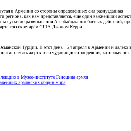
нутая в Армении со стороны определённых сил разнузданная
ти региона, как нам представляется, ещё один важнейший аспек
но за сутки до развязывания Азербайджаном боевых действий, пр
марта госсекретарём США Джоном Керри.
сманской Турции. В этот день – 24 апреля в Армении и далеко з
почтят память жертв того чудовищного злодеяния, которому нет
 лекцию в Музее-институте Геноцида армян
старейших армянских общин мира