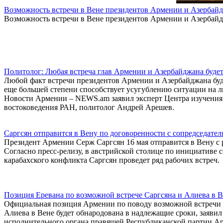
Возможность встречи в Вене президентов Армении и Азербайд
Возможность встречи в Вене президентов Армении и Азербайд
Политолог: Любая встреча глав Армении и Азербайджана будет
Любой факт встречи президентов Армении и Азербайджана буде
еще большей степени способствует усугублению ситуации на л
Новости Армении – NEWS.am заявил эксперт Центра изучения
востоковедения РАН, политолог Андрей Арешев.
Саргсян отправится в Вену по договоренности с сопредседат
Президент Армении Серж Саргсян 16 мая отправится в Вену с р
Согласно пресс-релизу, в австрийской столице по инициатив
карабахского конфликта Саргсян проведет ряд рабочих встреч.
Позиция Еревана по возможной встрече Саргсяна и Алиева в В
Официальная позиция Армении по поводу возможной встречи 
Алиева в Вене будет обнародована в надлежащие сроки, заяви
исполнительного органа правящей Республиканской партии А