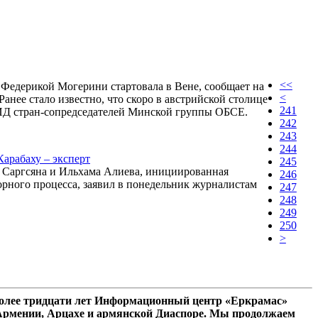
<<
Федерикой Могерини стартовала в Вене, сообщает на
<
Ранее стало известно, что скоро в австрийской столице
241
МИД стран-сопредседателей Минской группы ОБСЕ.
242
243
244
Карабаху – эксперт
245
 Саргсяна и Ильхама Алиева, инициированная
246
рного процесса, заявил в понедельник журналистам
247
248
249
250
>
олее тридцати лет Информационный центр «Еркрамас»
 Армении, Арцахе и армянской Диаспоре. Мы продолжаем