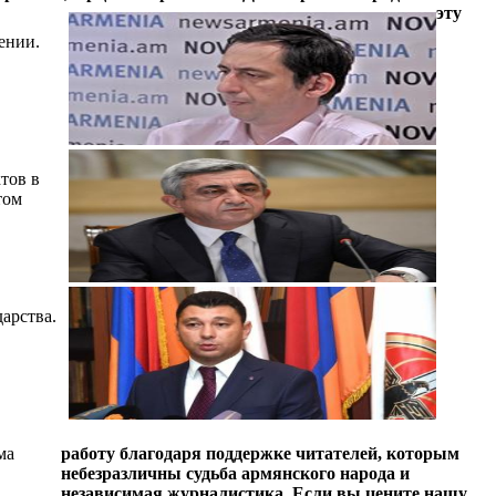
эту
ении.
тов в
том
арства.
ма
работу благодаря поддержке читателей, которым
небезразличны судьба армянского народа и
независимая журналистика. Если вы цените нашу