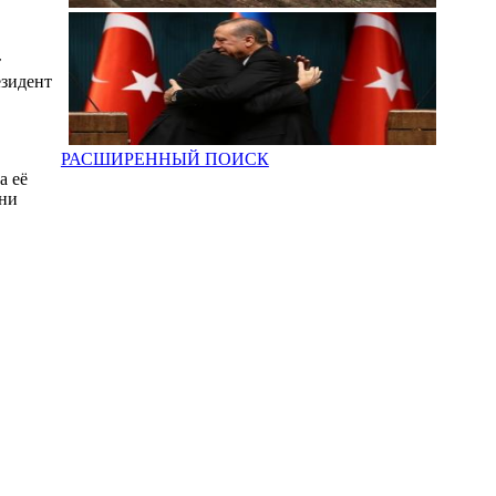
т
езидент
РАСШИРЕННЫЙ ПОИСК
а её
 ни