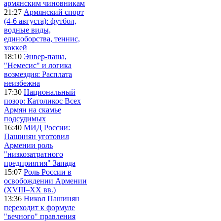
армянским чиновникам
21:27
Армянский спорт
(4-6 августа): футбол,
водные виды,
единоборства, теннис,
хоккей
18:10
Энвер-паша,
"Немесис" и логика
возмездия: Расплата
неизбежна
17:30
Национальный
позор: Католикос Всех
Армян на скамье
подсудимых
16:40
МИД России:
Пашинян уготовил
Армении роль
"низкозатратного
предприятия" Запада
15:07
Роль России в
освобождении Армении
(XVIII–XX вв.)
13:36
Никол Пашинян
переходит к формуле
"вечного" правления