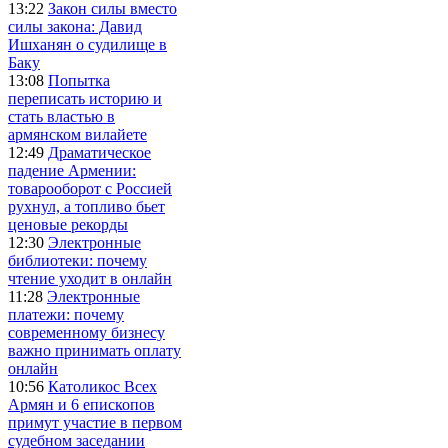
13:22
Закон силы вместо
силы закона: Давид
Ишханян о судилище в
Баку
13:08
Попытка
переписать историю и
стать властью в
армянском вилайете
12:49
Драматическое
падение Армении:
товарооборот с Россией
рухнул, а топливо бьет
ценовые рекорды
12:30
Электронные
библиотеки: почему
чтение уходит в онлайн
11:28
Электронные
платежи: почему
современному бизнесу
важно принимать оплату
онлайн
10:56
Католикос Всех
Армян и 6 епископов
примут участие в первом
судебном заседании