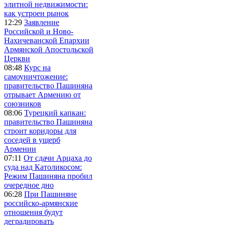
элитной недвижимости:
как устроен рынок
12:29
Заявление
Российской и Ново-
Нахичеванской Епархии
Армянской Апостольской
Церкви
08:48
Курс на
самоуничтожение:
правительство Пашиняна
отрывает Армению от
союзников
08:06
Турецкий капкан:
правительство Пашиняна
строит коридоры для
соседей в ущерб
Армении
07:11
От сдачи Арцаха до
суда над Католикосом:
Режим Пашиняна пробил
очередное дно
06:28
При Пашиняне
российско-армянские
отношения будут
деградировать