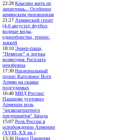
22:28
Красиво жить не
запретишь... Особенно
армянским чиновникам
21:27
Армянский спорт
(4-6 августа): футбол,
водные виды,
единоборства, теннис,
хоккей
18:10
Энвер-паша,
"Немесис" и логика
возмездия: Расплата
неизбежна
17:30
Национальный
позор: Католикос Всех
Армян на скамье
подсудимых
16:40
МИД России:
Пашинян уготовил
Армении роль
"низкозатратного
предприятия" Запада
15:07
Роль России в
освобождении Армении
(XVIII–XX вв.)
13:36
Никол Пашинян