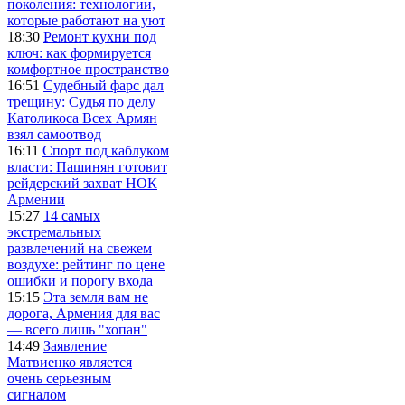
поколения: технологии,
которые работают на уют
18:30
Ремонт кухни под
ключ: как формируется
комфортное пространство
16:51
Судебный фарс дал
трещину: Судья по делу
Католикоса Всех Армян
взял самоотвод
16:11
Спорт под каблуком
власти: Пашинян готовит
рейдерский захват НОК
Армении
15:27
14 самых
экстремальных
развлечений на свежем
воздухе: рейтинг по цене
ошибки и порогу входа
15:15
Эта земля вам не
дорога, Армения для вас
— всего лишь "хопан"
14:49
Заявление
Матвиенко является
очень серьезным
сигналом