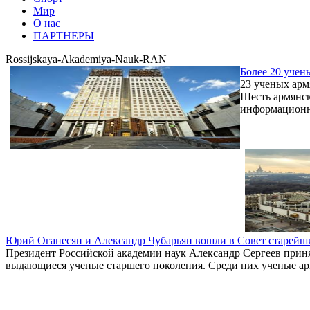
Мир
О нас
ПАРТНЕРЫ
Rossijskaya-Akademiya-Nauk-RAN
Более 20 учен
23 ученых арм
Шесть армянск
информационны
Юрий Оганесян и Александр Чубарьян вошли в Совет старей
Президент Российской академии наук Александр Сергеев приня
выдающиеся ученые старшего поколения. Среди них ученые а