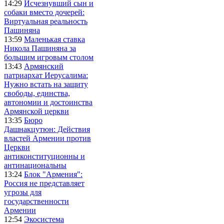
14:29
Исчезнувший сын и
собаки вместо дочерей:
Виртуальная реальность
Пашиняна
13:59
Маленькая ставка
Никола Пашиняна за
большим игровым столом
13:43
Армянский
патриархат Иерусалима:
Нужно встать на защиту
свободы, единства,
автономии и достоинства
Армянской церкви
13:35
Бюро
Дашнакцутюн: Действия
властей Армении против
Церкви
антиконституционны и
антинациональны
13:24
Блок "Армения":
Россия не представляет
угрозы для
государственности
Армении
12:54
Экосистема