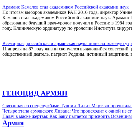
Арамаис Камалов стал академиком Российской академии наук
По итогам выборов академиков РАН 2016 года, директор Уни
Камалов стал академиком Российской академии наук. Арамаис 
образование будущий врач-уролог получил в России: в 1984 год
году, Клиническую ординатуру по урологии Института хирург
Всемирная, российская и армянская наука понесла тяжелую утр
11 апреля на 87 году жизни скончался выдающийся советский,
общественный деятель, патриот Родины, истинный защитник, 
ГЕНОЦИД АРМЯН
Связанная со спецслужбами Турции Лилит Мкртчян прочитала
Четыре этапа армянского Ливана: Что происходит с одной из 
Палач в маске жертвы: Как Баку пытается присвоить Освенцим
Армия