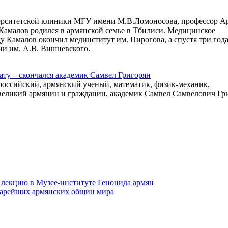
верситетской клиники МГУ имени М.В.Ломоносова, профессор А
Камалов родился в армянской семье в Тбилиси. Медицинское
у Камалов окончил мединститут им. Пирогова, а спустя три года
ии им. А.В. Вишневского.
ату – скончался академик Самвел Григорян
 российский, армянский ученый, математик, физик-механик,
великий армянин и гражданин, академик Самвел Самвелович Гр
 лекцию в Музее-институте Геноцида армян
старейших армянских общин мира