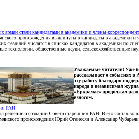
ых армян стали кандидатами в академики и члены-корреспонде
янского происхождения выдвинуты в кандидаты в академики и 
их фамилий числятся в списках кандидатов в академики по спе
е технологии, общественные науки, сельскохозяйственные нау
Уважаемые читатели! Уже б
рассказывает о событиях в
эту работу благодаря подде
народа и независимая журна
«Еркрамас» продолжал разв
взносом.
шин РАН
л решение о создании Совета старейшин РАН. В его состав вош
рмянского происхождения Юрий Оганесян и Александр Чубарьян