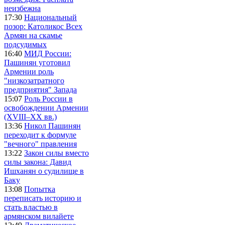
неизбежна
17:30
Национальный
позор: Католикос Всех
Армян на скамье
подсудимых
16:40
МИД России:
Пашинян уготовил
Армении роль
"низкозатратного
предприятия" Запада
15:07
Роль России в
освобождении Армении
(XVIII–XX вв.)
13:36
Никол Пашинян
переходит к формуле
"вечного" правления
13:22
Закон силы вместо
силы закона: Давид
Ишханян о судилище в
Баку
13:08
Попытка
переписать историю и
стать властью в
армянском вилайете