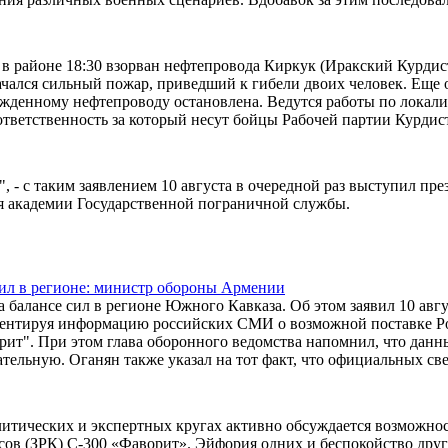
в районе 18:30 взорван нефтепровода Киркук (Иракский Курдист
 начался сильный пожар, приведший к гибели двоих человек. Еще
ежденному нефтепроводу остановлена. Ведутся работы по локал
тветственность за который несут бойцы Рабочей партии Курдиста
- с таким заявлением 10 августа в очередной раз выступил пре
я академии Государственной пограничной службы.
ил в регионе: министр обороны Армении
 балансе сил в регионе Южного Кавказа. Об этом заявил 10 авгу
ентируя информацию российских СМИ о возможной поставке Р
ит". При этом глава оборонного ведомства напомнил, что данн
ельную. Оганян также указал на тот факт, что официальных св
литических и экспертных кругах активно обсуждается возможно
ов (ЗРК) С-300 «Фаворит». Эйфория одних и беспокойство друг