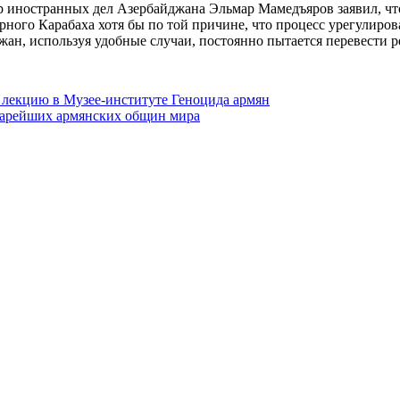
р иностранных дел Азербайджана Эльмар Мамедъяров заявил, чт
ного Карабаха хотя бы по той причине, что процесс урегулиров
ан, используя удобные случаи, постоянно пытается перевести 
 лекцию в Музее-институте Геноцида армян
старейших армянских общин мира