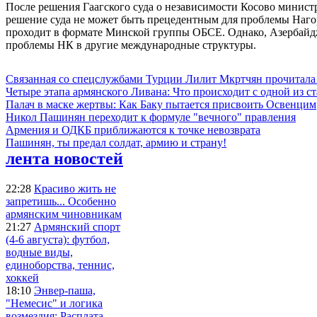
После решения Гаагского суда о независимости Косово минист
решение суда не может быть прецедентным для проблемы Нагор
проходит в формате Минской группы ОБСЕ. Однако, Азербайдж
проблемы НК в другие международные структуры.
Связанная со спецслужбами Турции Лилит Мкртчян прочитала
Четыре этапа армянского Ливана: Что происходит с одной из 
Палач в маске жертвы: Как Баку пытается присвоить Освенцим
Никол Пашинян переходит к формуле "вечного" правления
Армения и ОДКБ приближаются к точке невозврата
Пашинян, ты предал солдат, армию и страну!
лента новостей
22:28
Красиво жить не
запретишь... Особенно
армянским чиновникам
21:27
Армянский спорт
(4-6 августа): футбол,
водные виды,
единоборства, теннис,
хоккей
18:10
Энвер-паша,
"Немесис" и логика
возмездия: Расплата