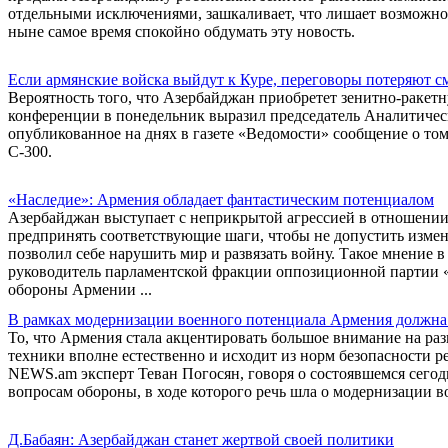
отдельными исключениями, зашкаливает, что лишает возможност
ныне самое время спокойно обдумать эту новость.
Если армянские войска выйдут к Куре, переговоры потеряют с
Вероятность того, что Азербайджан приобретет зенитно-ракет
конференции в понедельник выразил председатель Аналитиче
опубликованное на днях в газете «Ведомости» сообщение о то
С-300.
«Наследие»: Армения обладает фантастическим потенциалом
Азербайджан выступает с неприкрытой агрессией в отношении
предпринять соответствующие шаги, чтобы не допустить измен
позволил себе нарушить мир и развязать войну. Такое мнение
руководитель парламентской фракции оппозиционной партии «
обороны Армении ...
В рамках модернизации военного потенциала Армения должна 
То, что Армения стала акцентировать большое внимание на р
техники вполне естественно и исходит из норм безопасности р
NEWS.am эксперт Теван Погосян, говоря о состоявшемся сего
вопросам обороны, в ходе которого речь шла о модернизации 
Д.Бабаян: Азербайджан станет жертвой своей политики