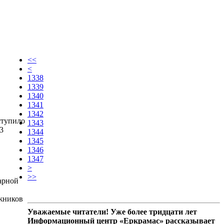
<<
<
1338
1339
1340
1341
1342
ступило
1343
3
1344
1345
1346
1347
>
>>
арной
ожников
Уважаемые читатели! Уже более тридцати лет
Информационный центр «Еркрамас» рассказывает