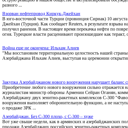
разного ...
Взорван нефтепровод Киркук-Джейхан
В юго-восточной части Турции (провинция Сирнак) 10 августа 
Джейхан (Турция). Как сообщает Reuters, в результате взрыва
получил ранения. В настоящее время перекачка нефти по повр
огня. Турецкие власти расценивают произошедшее как теракт, о
Война еще не окончена: Ильхам Алиев
"Мы восстановим территориальную целостность нашей страны", 
Азербайджана Ильхам Алиев, выступая на церемонии открыти
Закупка Азербайджаном нового вооружения нарушает баланс с
Приобретение любого нового вооружения сильно отражается на
журналистам министр обороны Армении Сейран Оганян, комм
Азербайджану двух зенитно-ракетных комплексов С-300 "Фавор
вооружения выполняет оборонительную функцию, а не наступат
о продаже ЗРК ...
Азербайджан. Без С-300 плохо, с С-300 – хуже
Вот уже свыше недели, как в армянских и азербайджанских по
продажи Азербайджану российских зенитно-ракетных комплекс