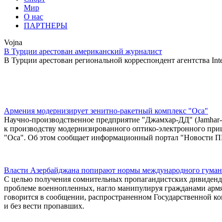
Мир
О нас
ПАРТНЕРЫ
Vojna
В Турции арестован американский журналист
В Турции арестован региональной корреспондент агентства Inte
Армения модернизирует зенитно-ракетный комплекс "Оса"
Научно-производственное предприятие "Джамхар-ДД" (Jamhar-D
к производству модернизированного оптико-электронного пр
"Оса". Об этом сообщает информационный портал "Новости П
Власти Азербайджана попирают нормы международного гумани
С целью получения сомнительных пропагандистских дивиденд
проблеме военнопленных, нагло манипулируя гражданами армя
говорится в сообщении, распространенном Государственной к
и без вести пропавших.