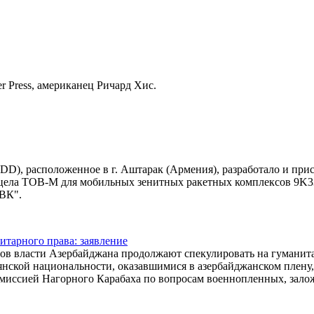
r Press, американец Ричард Хис.
D), расположенное в г. Аштарак (Армения), разработало и при
ицела ТОВ-М для мобильных зенитных ракетных комплексов 9K3
ВК".
тарного права: заявление
ов власти Азербайджана продолжают спекулировать на гуманит
нской национальности, оказавшимися в азербайджанском плену,
омиссией Нагорного Карабаха по вопросам военнопленных, зал