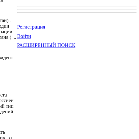
ан) -
 один
Регистрация
изации
Войти
на ( ...
РАСШИРЕННЫЙ ПОИСК
зидент
ста
оссией
ый тип
едений
сть
их, за