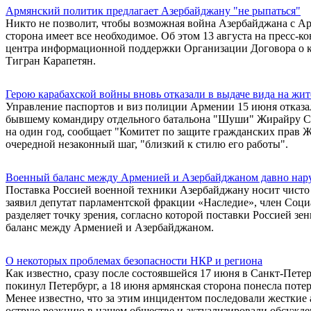
Армянский политик предлагает Азербайджану "не рыпаться"
Никто не позволит, чтобы возможная война Азербайджана с Ар
сторона имеет все необходимое. Об этом 13 августа на пресс-
центра информационной поддержки Организации Договора о 
Тигран Карапетян.
Герою карабахской войны вновь отказали в выдаче вида на жи
Управление паспортов и виз полиции Армении 15 июня отказ
бывшему командиру отдельного батальона "Шуши" Жирайру Се
на один год, сообщает "Комитет по защите гражданских прав 
очередной незаконный шаг, "близкий к стилю его работы".
Военный баланс между Арменией и Азербайджаном давно нар
Поставка Россией военной техники Азербайджану носит чисто 
заявил депутат парламентской фракции «Наследие», член Соци
разделяет точку зрения, согласно которой поставки Россией 
баланс между Арменией и Азербайджаном.
О некоторых проблемах безопасности НКР и региона
Как известно, сразу после состоявшейся 17 июня в Санкт-Пет
покинул Петербург, а 18 июня армянская сторона понесла поте
Менее известно, что за этим инцидентом последовали жесткие
острую реакцию в нашем обществе и актуализировали обсужде