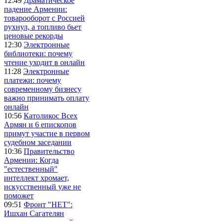
12:49
Драматическое
падение Армении:
товарооборот с Россией
рухнул, а топливо бьет
ценовые рекорды
12:30
Электронные
библиотеки: почему
чтение уходит в онлайн
11:28
Электронные
платежи: почему
современному бизнесу
важно принимать оплату
онлайн
10:56
Католикос Всех
Армян и 6 епископов
примут участие в первом
судебном заседании
10:36
Правительство
Армении: Когда
"естественный"
интеллект хромает,
искусственный уже не
поможет
09:51
Фронт "НЕТ":
Ишхан Сагателян