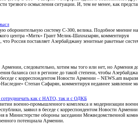
и трезвого осмысления ситуации. И, тем не менее, как предста
мысл
ную оборонительную систему C-300, велика. Подобное мнение на
ского центра «Митк» Грант Мелик-Шахназарян, комментируя
м, что Россия поставляет Азербайджану зенитные ракетные сист
 Армении, следовательно, хотим мы того или нет, но Армения 
ения баланса сил в регионе до такой степени, чтобы Азербайдж
 в беседе с корреспондентом Новости Армении – NEWS.am выраз
Наследие» Степан Сафарян, комментируя недавнее заявление м
сотрудничать как с НАТО, так и с ОДКБ
азвитии военно-промышленного комплекса и модернизации воен
еспублики, заявил в беседе с корреспондентом Новости Армении
дня в Министерстве обороны заседании Межведомственной коми
военного потенциала Армении.