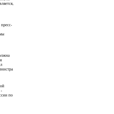
вляется,
 пресс-
емы
должна
ан
ил
инистра
ной
 -
ссии по