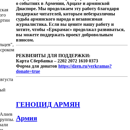
о событиях в Армении, Арцахе и армянской
Диаспоре. Мы продолжаем эту работу благодаря
ская
поддержке читателей, которым небезразличны
ого
судьба армянского народа и независимая
артии
журналистика. Если вы цените нашу работу и
хотите, чтобы «Еркрамас» продолжал развиваться,
вы можете поддержать проект добровольным
взносом.
льцев",
 сроком
РЕКВИЗИТЫ ДЛЯ ПОДДЕРЖКИ:
Карта Сбербанка – 2202 2072 1610 0373
Форма для донатов
https://dzen.ru/yerkramas?
donate=true
августа
ный
ГЕНОЦИД АРМЯН
.Алиев
Армия
группы.
вали
ли