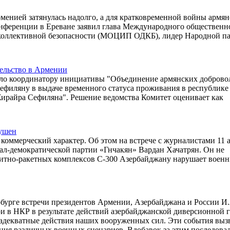
менией затянулась надолго, а для кратковременной войны армян
конференции в Ереване заявил глава Международного общественн
коллективной безопасности (МОЦИП ОДКБ), лидер Народной п
тельство в Армении
ало координатору инициативы "Объединение армянских доброво
филяну в выдаче временного статуса проживания в республике
Жирайра Сефиляна". Решение ведомства Комитет оценивает как
ушен
коммерческий характер. Об этом на встрече с журналистами 11 
ал-демократической партии «Гнчакян» Вардан Хачатрян. Он не
зенитно-ракетных комплексов С-300 Азербайджану нарушает воен
ербурге встречи президентов Армении, Азербайджана и России И
ри в НКР в результате действий азербайджанской диверсионной 
 адекватные действия наших вооруженных сил. Эти события выз
ния различных военных сценариев. Вдобавок за этим последова