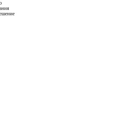
о
ания
решение