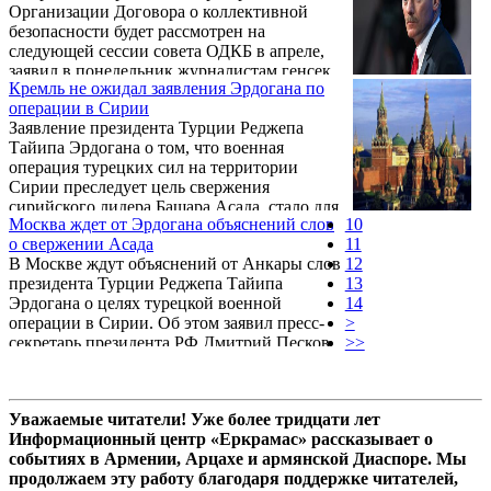
Организации Договора о коллективной
безопасности будет рассмотрен на
следующей сессии совета ОДКБ в апреле,
заявил в понедельник журналистам генсек
Кремль не ожидал заявления Эрдогана по
организации Николай Бордюжа.
операции в Сирии
Заявление президента Турции Реджепа
Тайипа Эрдогана о том, что военная
операция турецких сил на территории
Сирии преследует цель свержения
сирийского лидера Башара Асада, стало для
Москва ждет от Эрдогана объяснений слов
10
Кремля неожиданностью, сказал пресс-
о свержении Асада
11
секретарь президента России Дмитрий
В Москве ждут объяснений от Анкары слов
12
Песков, передает русская служба BBC.
президента Турции Реджепа Тайипа
13
Эрдогана о целях турецкой военной
14
операции в Сирии. Об этом заявил пресс-
>
секретарь президента РФ Дмитрий Песков,
>>
сообщает Интерфакс.
Уважаемые читатели! Уже более тридцати лет
Информационный центр «Еркрамас» рассказывает о
событиях в Армении, Арцахе и армянской Диаспоре. Мы
продолжаем эту работу благодаря поддержке читателей,