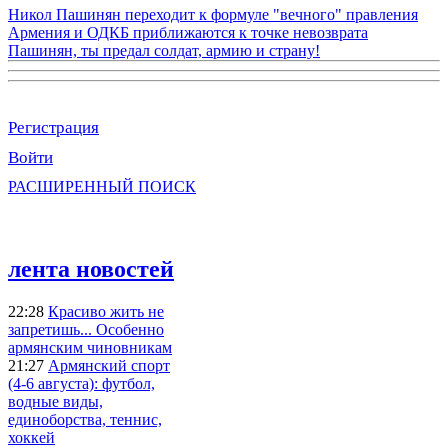
Никол Пашинян переходит к формуле "вечного" правления
Армения и ОДКБ приближаются к точке невозврата
Пашинян, ты предал солдат, армию и страну!
Регистрация
Войти
РАСШИРЕННЫЙ ПОИСК
лента новостей
22:28
Красиво жить не
запретишь... Особенно
армянским чиновникам
21:27
Армянский спорт
(4-6 августа): футбол,
водные виды,
единоборства, теннис,
хоккей