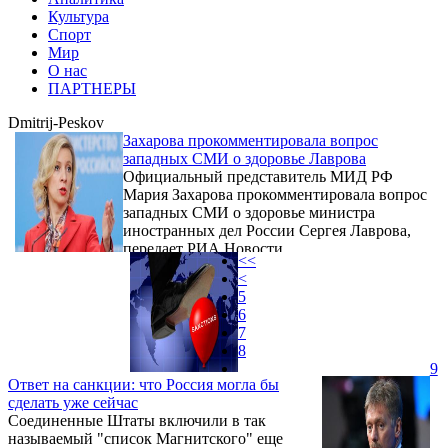
Культура
Спорт
Мир
О нас
ПАРТНЕРЫ
Dmitrij-Peskov
Захарова прокомментировала вопрос
западных СМИ о здоровье Лаврова
Официальный представитель МИД РФ
Мария Захарова прокомментировала вопрос
западных СМИ о здоровье министра
иностранных дел России Сергея Лаврова,
передает РИА Новости.
<<
<
5
6
7
8
9
Ответ на санкции: что Россия могла бы
сделать уже сейчас
Соединенные Штаты включили в так
называемый "список Магнитского" еще