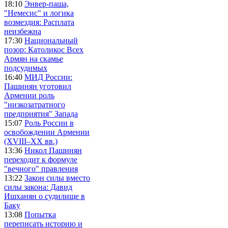
18:10
Энвер-паша,
"Немесис" и логика
возмездия: Расплата
неизбежна
17:30
Национальный
позор: Католикос Всех
Армян на скамье
подсудимых
16:40
МИД России:
Пашинян уготовил
Армении роль
"низкозатратного
предприятия" Запада
15:07
Роль России в
освобождении Армении
(XVIII–XX вв.)
13:36
Никол Пашинян
переходит к формуле
"вечного" правления
13:22
Закон силы вместо
силы закона: Давид
Ишханян о судилище в
Баку
13:08
Попытка
переписать историю и