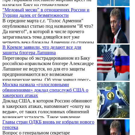
надеждах Баку на справедливое
"Медовый месяц" в отношениях России и
урегулирование Карабахского конфликта с
Турции далек от безмятежности
помощью Москвы, считает азербайджанское
В середине марта с.г. "Голос Армении"
издание vesti.az, которое комментирует
опубликовал статью под названием "И что?
присутствие на 60-летии главы Союза
Да ничего!", в которой в числе прочего
армян России Ара Абрамяна президентов
затрагивалась тема длящейся вот уже
Армении и Нагорного-Карабаха, а также
четверть века блокады Армении со стороны
главы МИД РФ и пресс-секретаря
В Кремле заявили, что делают все для
Азербайджана и Турции, за которой
президента России.
защиты блогера Лапшина
безучастно наблюдает международное
Переговоры об экстрадированном из Баку
сообщество и, в частности, наш союзник
российско-израильском блогере Александре
Россия. В материале указывалось на то, что,
Лапшине не ведутся, но для его защиты
несмотря на "медовый месяц",
предпринимаются все возможные
установившийся в отношениях Турции и
юридические меры. Об этом заявил пресс-
России, последней не стоит расслабляться,
Москва назвала «голословными
секретарь Президента РФ Дмитрий Песков,
так как нет никакой гарантии, что
обвинениями» доклад спецслужб США о
передает РИА Новости.
неприятные инциденты ...
хакерских атаках
Доклад США, в котором Россию обвиняют
в хакерских атаках, напоминает «охоту на
ведьм», от таких голословных обвинений
возникает усталость. Такое заявление
Главы стран ОДКБ вновь не избрали нового
сделал пресс-секретарь российского
генсека
президента Дмитрий Песков.
Вопрос о генеральном секретаре