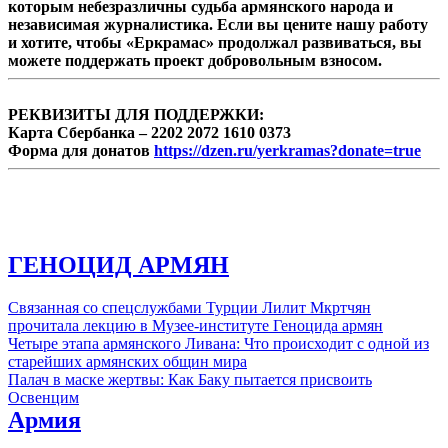
которым небезразличны судьба армянского народа и
независимая журналистика. Если вы цените нашу работу
и хотите, чтобы «Еркрамас» продолжал развиваться, вы
можете поддержать проект добровольным взносом.
РЕКВИЗИТЫ ДЛЯ ПОДДЕРЖКИ:
Карта Сбербанка – 2202 2072 1610 0373
Форма для донатов
https://dzen.ru/yerkramas?donate=true
ГЕНОЦИД АРМЯН
Связанная со спецслужбами Турции Лилит Мкртчян
прочитала лекцию в Музее-институте Геноцида армян
Четыре этапа армянского Ливана: Что происходит с одной из
старейших армянских общин мира
Палач в маске жертвы: Как Баку пытается присвоить
Освенцим
Армия