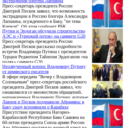
экстрадиции блогера Лапшина
вооружения.
Пресс-секретарь президента России
Дмитрий Песков заявил, что возможность
экстрадиции в Россию блогера Александра
Лапшина, осужденного в Баку, "не тема
Кремля". Об этом сообщает РБК.
Путин и Эрдоган обсудили строительство
АЭС и «Турецкий поток» на саммите G20
Пресс-секретарь президента России
Дмитрий Песков рассказал подробности
встречи Владимира Путина с президентом
Турции Реджепом Тайипом Эрдоганом «на
полях» саммита G20.
Неозвученный вопрос Владимиру Путину
от армянского писателя
В эфире передачи "Вечер с Владимиром
Соловьевым" пресс-секретарь российского
президента Дмитрий Песков заявил, что
ознакомился со множеством обращений,
направленных Владимиру Путину, которые
Лавров и Песков поздравили Абрамяна: в
оказались, что называется, за кадром
Баку сразу вспомнили о Карабахе
Прямой линии с президентом, прошедшей
Присутствие президента Нагорно-
15 июня.
Карабахской Республики Бако Саакяна на
60-летии президента Союза армян России
Ара Абрамяна поставило жирный крест на