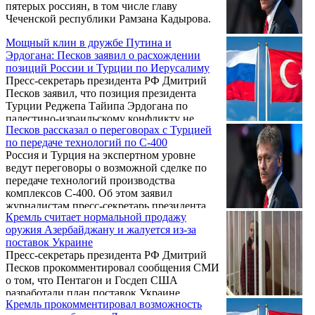
пятерых россиян, в том числе главу
Чеченской республики Рамзана Кадырова.
Мощный клин в дружбе Путина и
Эрдогана: Песков заявил о расхождении
позиций России и Турции по Иерусалиму
Пресс-секретарь президента РФ Дмитрий
Песков заявил, что позиция президента
Турции Реджепа Тайипа Эрдогана по
палестино-израильскому конфликту не
Песков рассказал о переговорах с Турцией
совпадает с российской. Об этом сообщает
по передаче технологий по С-400
RT.
Россия и Турция на экспертном уровне
ведут переговоры о возможной сделке по
передаче технологий производства
комплексов С-400. Об этом заявил
журналистам пресс-секретарь президента
Кремль считает нормальной продажу
РФ Дмитрий Песков, передает РИА
оружия Азербайджану и жалуется из-за
Новости.
поставок Украине
Пресс-секретарь президента РФ Дмитрий
Песков прокомментировал сообщения СМИ
о том, что Пентагон и Госдеп США
разработали план поставок Украине
Кремль прокомментировал возможность
противотанковых ракет и другого