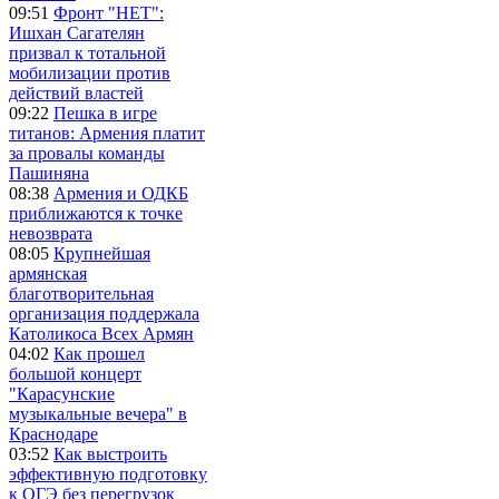
09:51
Фронт "НЕТ":
Ишхан Сагателян
призвал к тотальной
мобилизации против
действий властей
09:22
Пешка в игре
титанов: Армения платит
за провалы команды
Пашиняна
08:38
Армения и ОДКБ
приближаются к точке
невозврата
08:05
Крупнейшая
армянская
благотворительная
организация поддержала
Католикоса Всех Армян
04:02
Как прошел
большой концерт
"Карасунские
музыкальные вечера" в
Краснодаре
03:52
Как выстроить
эффективную подготовку
к ОГЭ без перегрузок