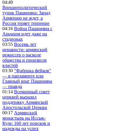
04:49
Внешнеполитический
тупик Пашиняна: Запад
Армению не ждет, а
Россия теряет терпение
04:16
Война Пашиняна с
Арцахом идет даже на
стадионах
03:55
Восемь лет
ненависти: армянский
режиссер о расколе
общества и произволе
властей
03:30
"Фабрика фейков"
— в парламенте или
Главный враг Пашиняна
— правда
01:14
Всемирный совет
церквей выразил
поддержку Армянской
Апостольской Церкви
00:17
Армянский
монастырь на Иссык-
Куле: 160 лет поисков и
надежды на успех