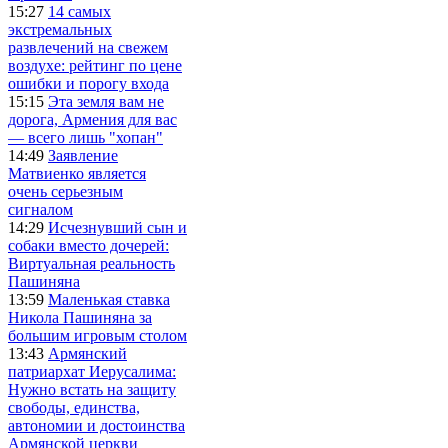
15:27
14 самых
экстремальных
развлечений на свежем
воздухе: рейтинг по цене
ошибки и порогу входа
15:15
Эта земля вам не
дорога, Армения для вас
— всего лишь "хопан"
14:49
Заявление
Матвиенко является
очень серьезным
сигналом
14:29
Исчезнувший сын и
собаки вместо дочерей:
Виртуальная реальность
Пашиняна
13:59
Маленькая ставка
Никола Пашиняна за
большим игровым столом
13:43
Армянский
патриархат Иерусалима:
Нужно встать на защиту
свободы, единства,
автономии и достоинства
Армянской церкви