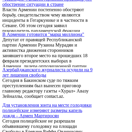
избирательные комиссии от имени Раффи
обострение ситуации в стране
Ованнисяна. Об этом в беседе с
Власти Армении постепенно обостряют
журналистами в Конституционном суде 12
борьбу, свидетельством чему являются
марта заявила представитель интересов экс-
инциденты в Гегаркунике и в частности в
кандидата в президенты Раффи
Севане. Об этом сегодня заявил
Ованнисяна, секретарь парламентской
руководитель парламентской фракции
фракции партии «Наследие» Заруи
В Армении готовится "марш миллиона"
Рубен Акопян в беседе с журналистами на
Постанджян.
Депутат от правящей Республиканской
площади Свободы.
партии Армении Рузанна Мурадян и
активистка движения сторонников
занявшего второе место на прошедших 18
февраля президентских выборах в
Армении, лидера оппозиционной партии
Азербайджанского журналиста осудили на 9
"Наследие" Раффи Ованнисяна, блогер
лет лишения свободы
Изабелла Абгарян выразили свое мнение по
Ceгодня в Бакинском суде по тяжким
поводу внутриполитических процессов и
преступлениям был вынесен приговор
голодовки, объявленной Ованнисяном.
главному редактору газеты «Хурал» Авазу
Зейналлы, сообщает contact.az.
Для установления зонта на месте голодовки
полицейские измеряют размеры капель
дождя – Армен Мартиросян
Сегодня полицейские не разрешали
объявившему голодовку на площади
Свободы в Ереване Раффи Ованнисяну