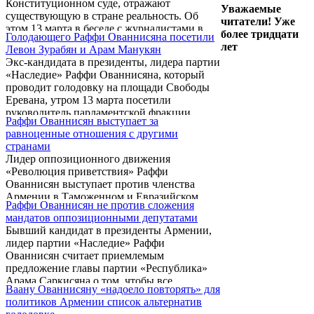
Конституционном суде, отражают
Уважаемые
существующую в стране реальность. Об
читатели! Уже
этом 13 марта в беседе с журналистами в
более тридцати
Голодающего Раффи Ованнисяна посетили
Конституционном суде заявил экс-кандидат
лет
Левон Зурабян и Арам Манукян
в президенты Андриас Гукасян,
Экс-кандидата в президенты, лидера партии
комментируя полученные от ответчиков
«Наследие» Раффи Ованнисяна, который
ответы.
проводит голодовку на площади Свободы
Еревана, утром 13 марта посетили
руководитель парламентской фракции
Раффи Ованнисян выступает за
Армянского национального конгресса
равноценные отношения с другими
Левон Зурабян и секретарь Арам Манукян.
странами
Лидер оппозиционного движения
«Революция приветствия» Раффи
Ованнисян выступает против членства
Армении в Таможенном и Евразийском
Раффи Ованнисян не против сложения
союзах, но не исключает возможности
мандатов оппозиционными депутатами
участия страны в этих структурах в статусе
Бывший кандидат в президенты Армении,
наблюдателя.
лидер партии «Наследие» Раффи
Ованнисян считает приемлемым
предложение главы партии «Республика»
Арама Саркисяна о том, чтобы все
Ваану Ованнисяну «надоело повторять» для
оппозиционные силы сложили депутатские
политиков Армении список альтернатив
мандаты. Об этом Ованнисян заявил на