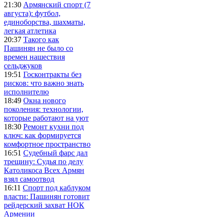
21:30
Армянский спорт (7
августа): футбол,
единоборства, шахматы,
легкая атлетика
20:37
Такого как
Пашинян не было со
времен нашествия
сельджуков
19:51
Госконтракты без
рисков: что важно знать
исполнителю
18:49
Окна нового
поколения: технологии,
которые работают на уют
18:30
Ремонт кухни под
ключ: как формируется
комфортное пространство
16:51
Судебный фарс дал
трещину: Судья по делу
Католикоса Всех Армян
взял самоотвод
16:11
Спорт под каблуком
власти: Пашинян готовит
рейдерский захват НОК
Армении