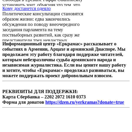
установить зонт, объясняя это тем, что
Кому достанется одеяло
редкие капли с неба – это еще не дождь. Об
Политические консультации становятся
этом в беседе с Tert.am сообщил зампред
образом жизни: едва закончились
партии «Наследие» Армен Мартиросян и
обсуждения по поводу внеочередного
сказал, что только после определенных
заседания парламента на тему
переговоров было разрешено установить
поствыборных развитий, как сразу же
зонт.
представители трех невластных
Информационный центр «Еркрамас» рассказывает о
политических сил сели за стол переговоров
событиях в Армении, Арцахе и армянской Диаспоре. Мы
по новой. На сей раз, чтобы обсудить
продолжаем эту работу благодаря поддержке читателей,
целесообразность похода на выборы в
которым небезразличны судьба армянского народа и
Совет старейшин Еревана единым списком.
независимая журналистика. Если вы цените нашу работу
Но и эти успехом не увенчались. Хоть
и хотите, чтобы «Еркрамас» продолжал развиваться, вы
переговорщики бьют себя в грудь и
можете поддержать проект добровольным взносом.
клянутся, что готовы консультации
продолжить, однако при этом каждая из
сторон ...
РЕКВИЗИТЫ ДЛЯ ПОДДЕРЖКИ:
Карта Сбербанка – 2202 2072 1610 0373
Форма для донатов
https://dzen.ru/yerkramas?donate=true