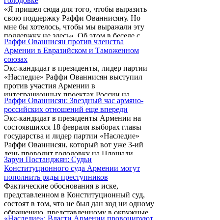
голодовке
пресс-конференции 12 марта на Площади
«Я пришел сюда для того, чтобы выразить
Свободы в Ереване.
свою поддержку Раффи Ованнисяну. Но
мне бы хотелось, чтобы мы выражали эту
поддержку не здесь». Об этом в беседе с
Раффи Ованнисян против членства
журналистами заявил глава парламентской
Армении в Евразийском и Таможенном
фракции АРФ «Дашнакцутюн» (АРФД)
союзах
Ваан Ованнисян, который пришел
Экс-кандидат в президенты, лидер партии
навестить проводящего на Площади
«Наследие» Раффи Ованнисян выступил
Свободы в Ереване голодовку лидера
против участия Армении в
партии «Наследие» Раффи Ованнисяна.
интеграционных проектах России на
Раффи Ованнисян: Звездный час армяно-
постсоветском пространстве. Сегодня, 12
российских отношений еще впереди
марта, выступая на площади Свободы
Экс-кандидат в президенты Армении на
Еревана, он заявил, что выступает против
состоявшихся 18 февраля выборах главы
членства Армении в Таможенном и
государства и лидер партии «Наследие»
Евразийском союзах.
Раффи Ованнисян, который вот уже 3-ий
день проводит голодовку на Площади
Заруи Постанджян: Судьи
Свободы в Ереване, на пресс-конференции
Конституционного суда Армении могут
заявил, что он не является сторонником
пополнить ряды преступников
антиевропеизма, антиамериканизма и
Фактические обоснования в иске,
антиазиатизма.
представленном в Конституционный суд,
состоят в том, что не был дан ход ни одному
обращению, представленному в окружные
«Наследие»: Власти Армении провоцируют