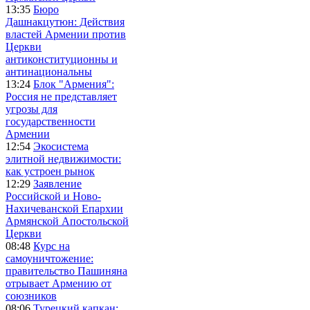
13:35
Бюро
Дашнакцутюн: Действия
властей Армении против
Церкви
антиконституционны и
антинациональны
13:24
Блок "Армения":
Россия не представляет
угрозы для
государственности
Армении
12:54
Экосистема
элитной недвижимости:
как устроен рынок
12:29
Заявление
Российской и Ново-
Нахичеванской Епархии
Армянской Апостольской
Церкви
08:48
Курс на
самоуничтожение:
правительство Пашиняна
отрывает Армению от
союзников
08:06
Турецкий капкан: