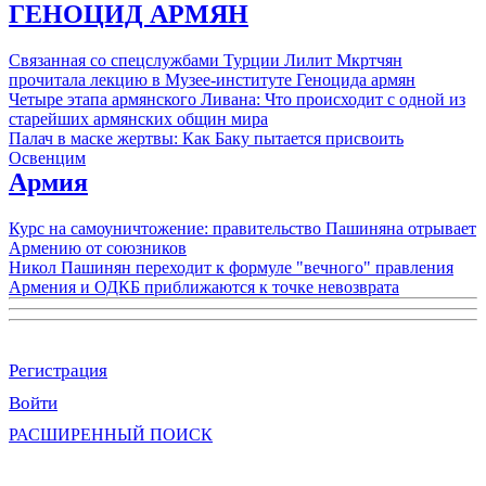
ГЕНОЦИД АРМЯН
Связанная со спецслужбами Турции Лилит Мкртчян
прочитала лекцию в Музее-институте Геноцида армян
Четыре этапа армянского Ливана: Что происходит с одной из
старейших армянских общин мира
Палач в маске жертвы: Как Баку пытается присвоить
Освенцим
Армия
Курс на самоуничтожение: правительство Пашиняна отрывает
Армению от союзников
Никол Пашинян переходит к формуле "вечного" правления
Армения и ОДКБ приближаются к точке невозврата
Регистрация
Войти
РАСШИРЕННЫЙ ПОИСК