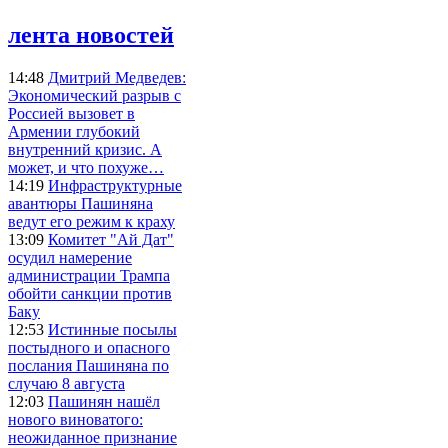
лента новостей
14:48
Дмитрий Медведев:
Экономический разрыв с
Россией вызовет в
Армении глубокий
внутренний кризис. А
может, и что похуже…
14:19
Инфраструктурные
авантюры Пашиняна
ведут его режим к краху
13:09
Комитет "Ай Дат"
осудил намерение
администрации Трампа
обойти санкции против
Баку
12:53
Истинные посылы
постыдного и опасного
послания Пашиняна по
случаю 8 августа
12:03
Пашинян нашёл
нового виноватого:
неожиданное признание