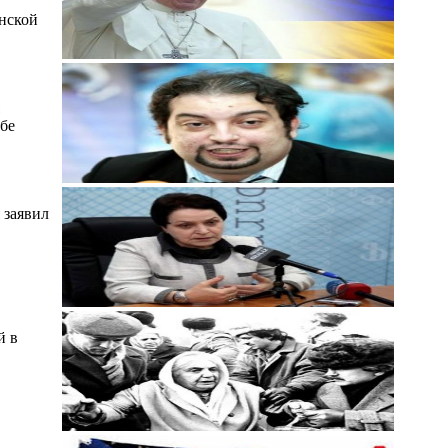
нской
ьбе
 заявил
й в