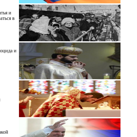
тья и
аться в
ноцида и
й
акой