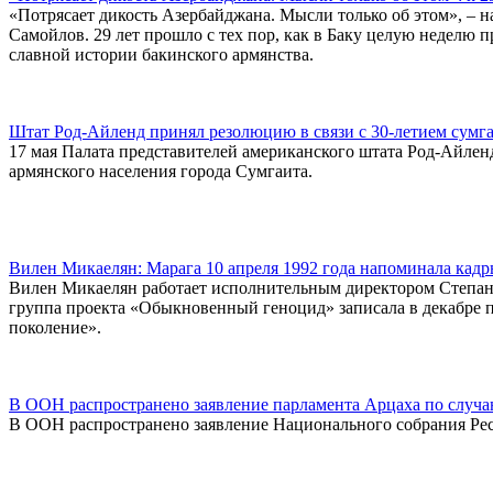
«Потрясает дикость Азербайджана. Мысли только об этом», – н
Самойлов. 29 лет прошло с тех пор, как в Баку целую неделю
славной истории бакинского армянства.
Штат Род-Айленд принял резолюцию в связи с 30-летием сумг
17 мая Палата представителей американского штата Род-Айлен
армянского населения города Сумгаита.
Вилен Микаелян: Марага 10 апреля 1992 года напоминала кадр
Вилен Микаелян работает исполнительным директором Степана
группа проекта «Обыкновенный геноцид» записала в декабре п
поколение».
В ООН распространено заявление парламента Арцаха по случ
В ООН распространено заявление Национального собрания Ре