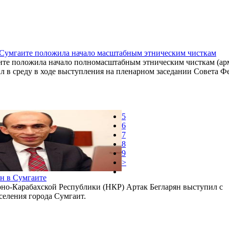
 Сумгаите положила начало масштабным этническим чисткам
ите положила начало полномасштабным этническим чисткам (арм
л в среду в ходе выступления на пленарном заседании Совета Ф
5
6
7
8
9
>
н в Сумгаите
рно-Карабахской Республики (НКР) Артак Бегларян выступил с
селения города Сумгаит.