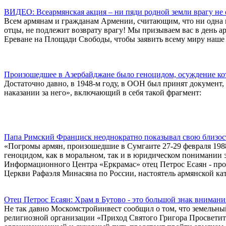
ВИДЕО: Всеармянская акция – ни пяди родной земли врагу не 
Всем армянам и гражданам Армении, считающим, что ни одна п
отцы, не подлежит возврату врагу! Мы призываем вас в день ар
Ереване на Площади Свободы, чтобы заявить всему миру наше
Произошедшее в Азербайджане было геноцидом, осуждение кот
Достаточно давно, в 1948-м году, в ООН был принят документ
наказании за него», включающий в себя такой фрагмент:
Папа Римский Франциск неоднократно показывал свою близост
«Погромы армян, произошедшие в Сумгаите 27-29 февраля 1988 
геноцидом, как в моральном, так и в юридическом понимании э
Информационного Центра «Еркрамас» отец Петрос Есаян - пр
Церкви Рафаэля Минасяна по России, настоятель армянской к
Отец Петрос Есаян: Храм в Бутово - это большой знак внимани
Не так давно Москомстройинвест сообщил о том, что земельны
религиозной организации «Приход Святого Григора Просветител