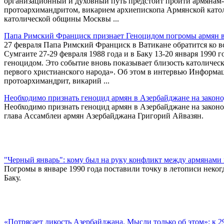
организационный и духовный путь предстоит пройти армянам-
протоархимандритом, викарием архиепископа Армянской катол
католической общины Москвы ...
Папа Римский Франциск признает Геноцидом погромы армян 
27 февраля Папа Римский Франциск в Ватикане обратится ко вс
Сумгаите 27-29 февраля 1988 года и в Баку 13-20 января 1990 г
геноцидом. Это событие вновь показывает близость католическо
первого христианского народа». Об этом в интервью Информац
протоархимандрит, викарий ...
Необходимо признать геноцид армян в Азербайджане на закон
Необходимо признать геноцид армян в Азербайджане на законод
глава Ассамблеи армян Азербайджана Григорий Айвазян.
"Черный январь": кому был на руку конфликт между армянами
Погромы в январе 1990 года поставили точку в летописи нек
Баку.
«Потрясает дикость Азербайджана. Мысли только об этом»: к 2