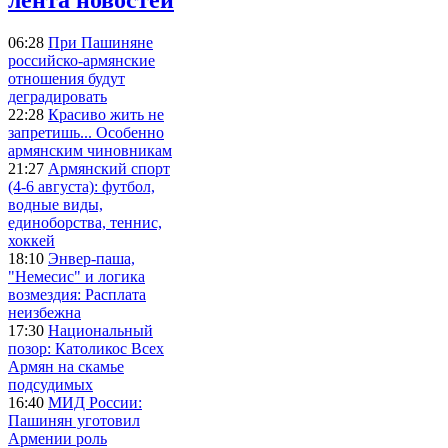
06:28
При Пашиняне
российско-армянские
отношения будут
деградировать
22:28
Красиво жить не
запретишь... Особенно
армянским чиновникам
21:27
Армянский спорт
(4-6 августа): футбол,
водные виды,
единоборства, теннис,
хоккей
18:10
Энвер-паша,
"Немесис" и логика
возмездия: Расплата
неизбежна
17:30
Национальный
позор: Католикос Всех
Армян на скамье
подсудимых
16:40
МИД России:
Пашинян уготовил
Армении роль