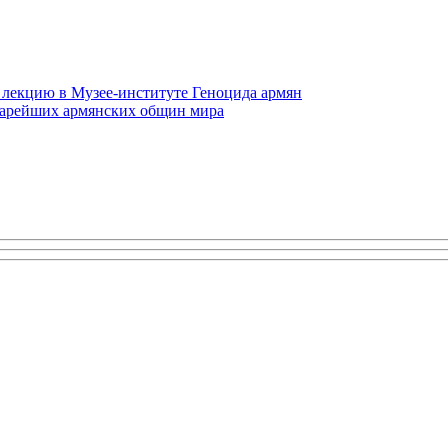
 лекцию в Музее-институте Геноцида армян
старейших армянских общин мира