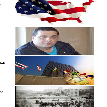
д
 и
ская
ов