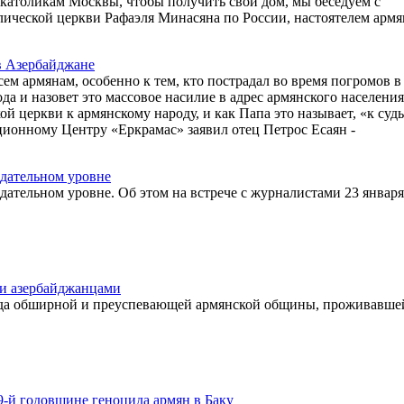
католикам Москвы, чтобы получить свой дом, мы беседуем с
ической церкви Рафаэля Минасяна по России, настоятелем армя
в Азербайджане
ем армянам, особенно к тем, кто пострадал во время погромов в
ода и назовет это массовое насилие в адрес армянского населения
й церкви к армянскому народу, и как Папа это называет, «к суд
ионному Центру «Еркрамас» заявил отец Петрос Есаян -
одательном уровне
ательном уровне. Об этом на встрече с журналистами 23 января
 и азербайджанцами
огда обширной и преуспевающей армянской общины, проживавше
9-й годовщине геноцида армян в Баку