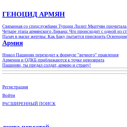
ГЕНОЦИД АРМЯН
Связанная со спецслужбами Турции Лилит Мкртчян прочитала
Четыре этапа армянского Ливана: Что происходит с одной из 
Палач в маске жертвы: Как Баку пытается присвоить Освенцим
Армия
Никол Пашинян переходит к формуле "вечного" правления
Армения и ОДКБ приближаются к точке невозврата
Пашинян, ты предал солдат, армию и страну!
Регистрация
Войти
РАСШИРЕННЫЙ ПОИСК
лента новостей