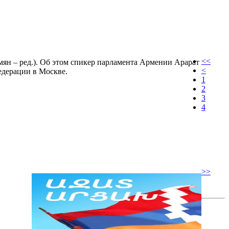
<<
ян – ред.). Об этом спикер парламента Армении Арарат
<
едерации в Москве.
1
2
3
4
>>