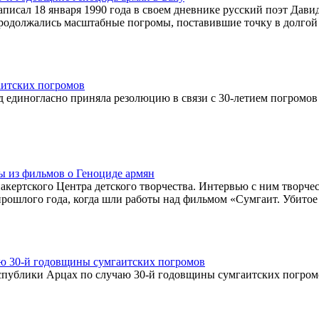
аписал 18 января 1990 года в своем дневнике русский поэт Дави
 продолжались масштабные погромы, поставившие точку в долгой
аитских погромов
д единогласно приняла резолюцию в связи с 30-летием погромов
ы из фильмов о Геноциде армян
кертского Центра детского творчества. Интервью с ним творче
рошлого года, когда шли работы над фильмом «Сумгаит. Убитое
аю 30-й годовщины сумгаитских погромов
спублики Арцах по случаю 30-й годовщины сумгаитских погром