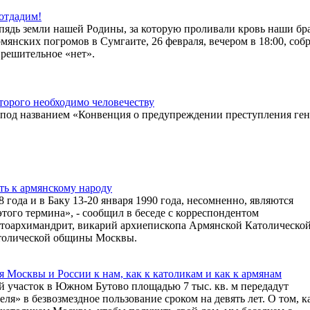
отдадим!
ядь земли нашей Родины, за которую проливали кровь наши бра
мянских погромов в Сумгаите, 26 февраля, вечером в 18:00, собр
 решительное «нет».
орого необходимо человечеству
, под названием «Конвенция о предупреждении преступления ге
ь к армянскому народу
года и в Баку 13-20 января 1990 года, несомненно, являются
того термина», - сообщил в беседе с корреспондентом
отоархимандрит, викарий архиепископа Армянской Католическо
атолической общины Москвы.
я Москвы и России к нам, как к католикам и как к армянам
й участок в Южном Бутово площадью 7 тыс. кв. м передадут
я» в безвозмездное пользование сроком на девять лет. О том, к