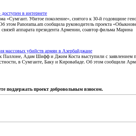
доступен в интернете
ма «Сумгаит. Убитое поколение», снятого к 30-й годовщине ген
г. Об этом Panorama.am сообщила руководитель проекта «Обыкно
связей аппарата президента Армении, соавтор фильма Марина
ия массовых убийств армян в Азербайджане
к Паллоне, Адам Шифф и Джим Коста выступили с заявлением 
астности, в Сумгаите, Баку и Кировабаде. Об этом сообщили Ар
ете поддержать проект добровольным взносом.