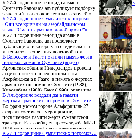
К 27-й годовщине геноцида армян в
>
Сумгаите Panorama.am публикует подборку
заявлений и оценок известных деятелей о
К 27-й годовщине Сумгаитских погромов…
«сумгаите». Источники и материалы
«Они все кричали на азербайджанском
полностью размещены на сайте
языке “Смерть армянам, долой армян!”»
karabakhrecords.info.
К 27-й годовщине геноцида армян в
Сумгаите Panorama.am продолжает
публикацию некоторых из свидетельств и
материалов, вошедших во второй том
В Брюсселе и Гааге почтили память жертв
сборника «Сумгаитская трагедия в
погромов армян в Сумгаите (видео)
свидетельствах очевидцев»,
Армянская община Нидерландов провела
подготовленного в рамках проекта
акцию протеста перед посольством
«Обыкновенный геноцид» и уже
Азербайджана в Гааге, в память о жертвах
находящегося в печати.
армянских погромов в Сумгаите (1988),
Кировабаде (1988), Баку (1990), операции
В Альфорвиле воздали дань памяти
«Кольцо» (1991), а также против
жертвам армянских погромов в Сумгаите
продолжающейся агрессии против
Во французском городе Альфорвилль 27
Нагорно-Карабахской Республики и
февраля состоялось мероприятие,
Армении. Участники акции протеста
посвященное памяти жертв сумгаитской
передали письмо-ультиматум посольству
трагедии. Как сообщает пресс-служба МИД
Азербайджана в Нидерландах. Об этом
НКР, мероприятие было организовано по
сообщает сайт журнала «Орер».
К 27-й годовщине Сумгаитских погромов…
инициативе Молодежного союза