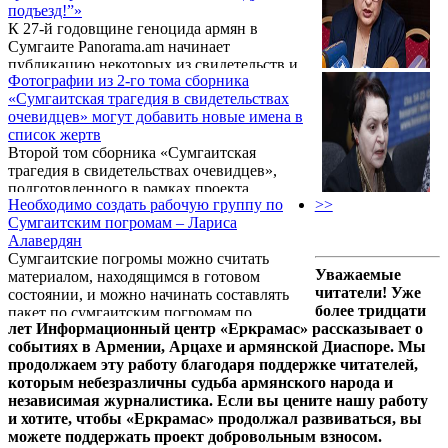
подъезд!”»
февраля.
К 27-й годовщине геноцида армян в
Сумгаите Panorama.am начинает
публикацию некоторых из свидетельств и
Фотографии из 2-го тома сборника
материалов, вошедших во второй том
«Сумгаитская трагедия в свидетельствах
сборника «Сумгаитская трагедия в
очевидцев» могут добавить новые имена в
свидетельствах очевидцев»,
список жертв
подготовленного в рамках проекта
Второй том сборника «Сумгаитская
«Обыкновенный геноцид» и уже
трагедия в свидетельствах очевидцев»,
находящегося в печати.
подготовленного в рамках проекта
Необходимо создать рабочую группу по
>>
«Обыкновенный геноцид», уже направлен
Сумгаитским погромам – Лариса
в типографию. Об этом в интервью
Алавердян
Panorama.am сообщила руководитель
Сумгаитские погромы можно считать
проекта «Обыкновенный геноцид» Марина
Уважаемые
материалом, находящимся в готовом
Григорян.
читатели! Уже
состоянии, и можно начинать составлять
более тридцати
пакет по сумгаитским погромам по
лет Информационный центр «Еркрамас» рассказывает о
примеру того, который был составлен в
событиях в Армении, Арцахе и армянской Диаспоре. Мы
рамках комиссии по координации
продолжаем эту работу благодаря поддержке читателей,
мероприятий, посвященных к 100-летию
которым небезразличны судьба армянского народа и
Геноцида армян.
независимая журналистика. Если вы цените нашу работу
и хотите, чтобы «Еркрамас» продолжал развиваться, вы
можете поддержать проект добровольным взносом.