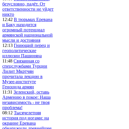
безусловно, падёт. От
ответственности не уйдет
никто
12:42
В тюрьмах Еревана
и Баку находится
огромный потенциал
армянской национальной
мысли и достояния
12:13
Гниющий перец и
геополитические
иллюзии Пашиняна
11:48
Связанная со
спецслужбами Турции
Лилит Мкртчян
прочитала лекцию в
Музее-институте
Геноцида армян
11:31
Зеленский, оставь
Армению в покое: Наша
независимость - не твоя
проблема!
08:12
Тысячелетняя
история под ногами: на
окраине Еревана
обнаружили древнейшее