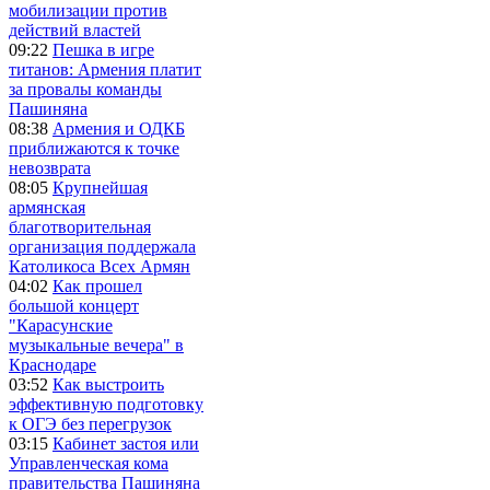
мобилизации против
действий властей
09:22
Пешка в игре
титанов: Армения платит
за провалы команды
Пашиняна
08:38
Армения и ОДКБ
приближаются к точке
невозврата
08:05
Крупнейшая
армянская
благотворительная
организация поддержала
Католикоса Всех Армян
04:02
Как прошел
большой концерт
"Карасунские
музыкальные вечера" в
Краснодаре
03:52
Как выстроить
эффективную подготовку
к ОГЭ без перегрузок
03:15
Кабинет застоя или
Управленческая кома
правительства Пашиняна