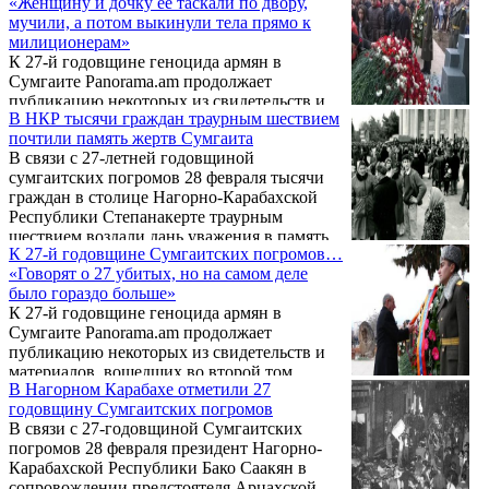
«Женщину и дочку ее таскали по двору,
«Назарбек» Социал-демократической
мучили, а потом выкинули тела прямо к
партии Гнчакян.
милиционерам»
К 27-й годовщине геноцида армян в
Сумгаите Panorama.am продолжает
публикацию некоторых из свидетельств и
В НКР тысячи граждан траурным шествием
материалов, вошедших во второй том
почтили память жертв Сумгаита
сборника «Сумгаитская трагедия в
В связи с 27-летней годовщиной
свидетельствах очевидцев»,
сумгаитских погромов 28 февраля тысячи
подготовленного в рамках проекта
граждан в столице Нагорно-Карабахской
«Обыкновенный геноцид» и уже
Республики Степанакерте траурным
находящегося в печати.
шествием воздали дань уважения в память
К 27-й годовщине Сумгаитских погромов…
жертв трагедии.
«Говорят о 27 убитых, но на самом деле
было гораздо больше»
К 27-й годовщине геноцида армян в
Сумгаите Panorama.am продолжает
публикацию некоторых из свидетельств и
материалов, вошедших во второй том
В Нагорном Карабахе отметили 27
сборника «Сумгаитская трагедия в
годовщину Сумгаитских погромов
свидетельствах очевидцев»,
В связи с 27-годовщиной Сумгаитских
подготовленного в рамках проекта
погромов 28 февраля президент Нагорно-
«Обыкновенный геноцид» и уже
Карабахской Республики Бако Саакян в
находящегося в печати.
сопровождении предстоятеля Арцахской