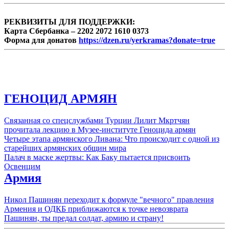
РЕКВИЗИТЫ ДЛЯ ПОДДЕРЖКИ:
Карта Сбербанка – 2202 2072 1610 0373
Форма для донатов
https://dzen.ru/yerkramas?donate=true
ГЕНОЦИД АРМЯН
Связанная со спецслужбами Турции Лилит Мкртчян
прочитала лекцию в Музее-институте Геноцида армян
Четыре этапа армянского Ливана: Что происходит с одной из
старейших армянских общин мира
Палач в маске жертвы: Как Баку пытается присвоить
Освенцим
Армия
Никол Пашинян переходит к формуле "вечного" правления
Армения и ОДКБ приближаются к точке невозврата
Пашинян, ты предал солдат, армию и страну!