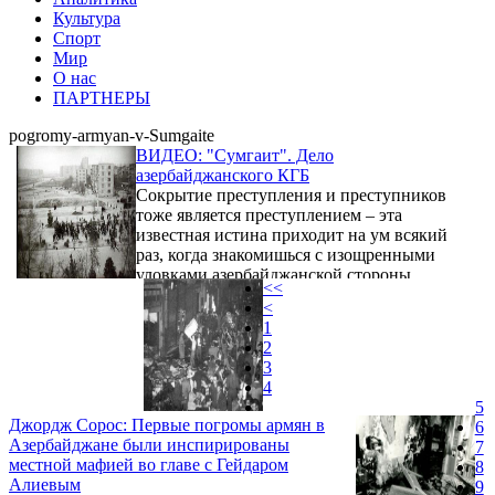
Культура
Спорт
Мир
О нас
ПАРТНЕРЫ
pogromy-armyan-v-Sumgaite
ВИДЕО: "Сумгаит". Дело
азербайджанского КГБ
Сокрытие преступления и преступников
тоже является преступлением – эта
известная истина приходит на ум всякий
раз, когда знакомишься с изощренными
уловками азербайджанской стороны,
<<
нацеленными на то, чтобы сбросить с себя
<
вину за чудовищные преступления в
1
Сумгаите 27-29 февраля 1988 года. По мере
2
появления новых свидетельств,
3
подробностей, документов и фактов о
4
"сумгаите" в Баку на самом высоком уровне
5
предпринимают все более масштабные и
Джордж Сорос: Первые погромы армян в
6
оттого более обреченные попытки грубо
Азербайджане были инспирированы
7
сфальсифицировать ...
местной мафией во главе с Гейдаром
8
Алиевым
9