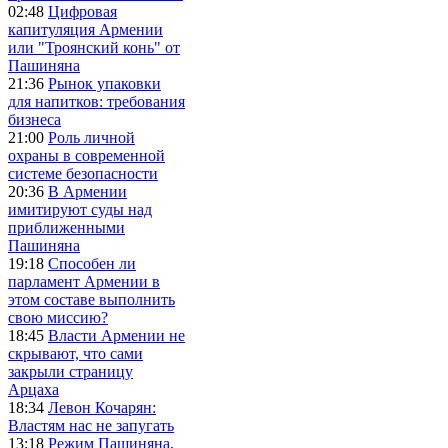
02:48
Цифровая
капитуляция Армении
или "Троянский конь" от
Пашиняна
21:36
Рынок упаковки
для напитков: требования
бизнеса
21:00
Роль личной
охраны в современной
системе безопасности
20:36
В Армении
имитируют суды над
приближенными
Пашиняна
19:18
Способен ли
парламент Армении в
этом составе выполнить
свою миссию?
18:45
Власти Армении не
скрывают, что сами
закрыли страницу
Арцаха
18:34
Левон Кочарян:
Властям нас не запугать
13:18
Режим Пашиняна,