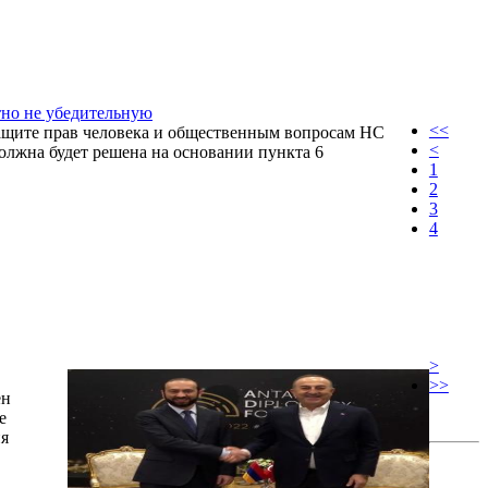
тно не убедительную
<<
защите прав человека и общественным вопросам НС
<
олжна будет решена на основании пункта 6
1
2
3
4
>
>>
ен
е
ия