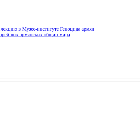
 лекцию в Музее-институте Геноцида армян
старейших армянских общин мира