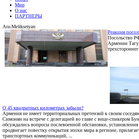
Мир
О нас
ПАРТНЕРЫ
Ara-Meliksetyan
Реакция посол
Посольство РФ
Армении Тагуи
трехстороннег
О 45 квадратных километрах забыли?
Армения не имеет территориальных претензий к своим соседя
Симонян на встрече с делегацией во главе с вице-спикером Бу
обсуждались вопросы послевоенной обстановки, установления
продвигает повестку открытия эпохи мира в регионе, прилага
транспортных коммуникаций, ...