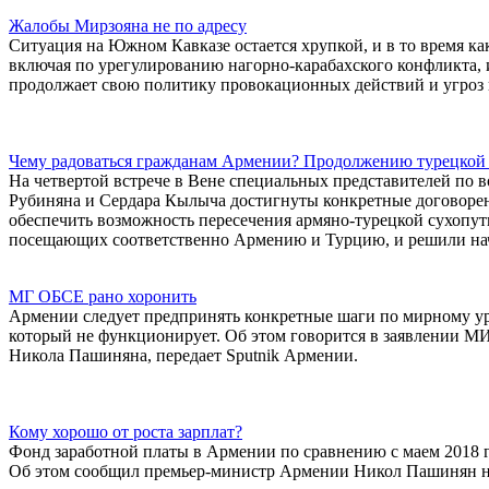
Жалобы Мирзояна не по адресу
Ситуация на Южном Кавказе остается хрупкой, и в то время 
включая по урегулированию нагорно-карабахского конфликта, 
продолжает свою политику провокационных действий и угроз
Чему радоваться гражданам Армении? Продолжению турецкой 
На четвертой встрече в Вене специальных представителей по
Рубиняна и Сердара Кылыча достигнуты конкретные договорен
обеспечить возможность пересечения армяно-турецкой сухопут
посещающих соответственно Армению и Турцию, и решили нач
МГ ОБСЕ рано хоронить
Армении следует предпринять конкретные шаги по мирному ур
который не функционирует. Об этом говорится в заявлении М
Никола Пашиняна, передает Sputnik Армении.
Кому хорошо от роста зарплат?
Фонд заработной платы в Армении по сравнению с маем 2018 го
Об этом сообщил премьер-министр Армении Никол Пашинян на 