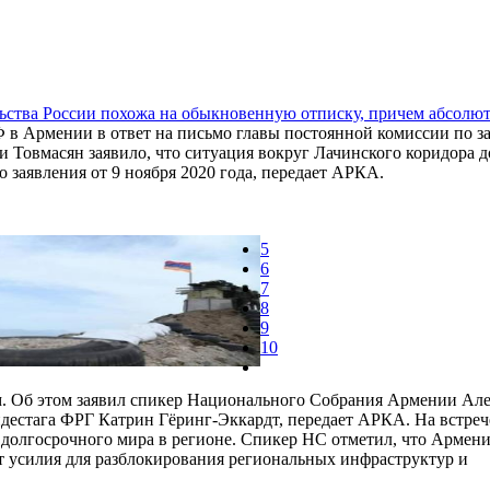
ьства России похожа на обыкновенную отписку, причем абсолю
 в Армении в ответ на письмо главы постоянной комиссии по 
 Товмасян заявило, что ситуация вокруг Лачинского коридора д
о заявления от 9 ноября 2020 года, передает АРКА.
5
6
7
8
9
10
м. Об этом заявил спикер Национального Собрания Армении Ал
ндестага ФРГ Катрин Гёринг-Эккардт, передает АРКА. На встреч
 долгосрочного мира в регионе. Спикер НС отметил, что Армен
ет усилия для разблокирования региональных инфраструктур и