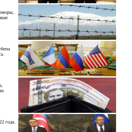
говоры,
джан
убена
сь
ы,
ии
22 года.