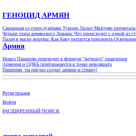
ГЕНОЦИД АРМЯН
Связанная со спецслужбами Турции Лилит Мкртчян прочитала
Четыре этапа армянского Ливана: Что происходит с одной из 
Палач в маске жертвы: Как Баку пытается присвоить Освенцим
Армия
Никол Пашинян переходит к формуле "вечного" правления
Армения и ОДКБ приближаются к точке невозврата
Пашинян, ты предал солдат, армию и страну!
Регистрация
Войти
РАСШИРЕННЫЙ ПОИСК
лента новостей