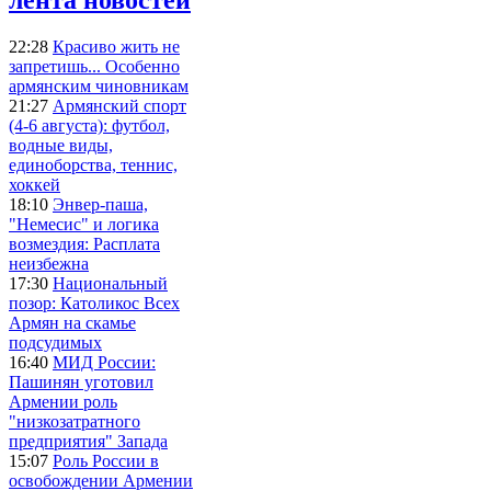
22:28
Красиво жить не
запретишь... Особенно
армянским чиновникам
21:27
Армянский спорт
(4-6 августа): футбол,
водные виды,
единоборства, теннис,
хоккей
18:10
Энвер-паша,
"Немесис" и логика
возмездия: Расплата
неизбежна
17:30
Национальный
позор: Католикос Всех
Армян на скамье
подсудимых
16:40
МИД России:
Пашинян уготовил
Армении роль
"низкозатратного
предприятия" Запада
15:07
Роль России в
освобождении Армении