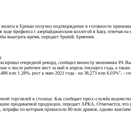
 визита в Ереван получил подтверждение в готовности принима
в ходе брифинга с азербайджанским коллегой в Баку, отвечая на
обы выиграть время, передает Sputnik Армения.
а
иксировал очередной рекорд, сообщил министр экономики РА Ва
ые о числе рабочих мест за май и апрель текущего года, а также
8,488 или 1.28%, рост к маю 2021 года - на 38,273 или 6.03%", - 
чной торговлей в столице. Как сообщает пресс-служба ведомства
цию продаваемой продукции, передает АРКА. Отмечается, что в
ле, штрафы по которым превысили 80 млн драмов, однако выплач