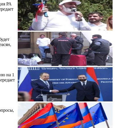
ция РА
ередает
будет
еасян,
ию на 1
передает
опросы,