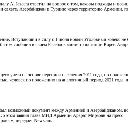
у Al Jazeera ответил на вопрос о том, каковы подходы и пози
ен связать Азербайджан и Турцию через территорию Армении, п
ние. Вступающий в силу с 1 июля новый Уголовный кодекс не 
Об этом сообщил в своем Facebook министр юстиции Карен Андр
его учета на основе переписи населения 2011 года, по положен
.9 тыс. человек по положению на аналогичный период 2021 года, 
был возможный документ между Арменией и Азербайджаном, в
 Об этом заявил глава МИД Армении Арарат Мирзоян на пресс-
ровым, передает News.am.