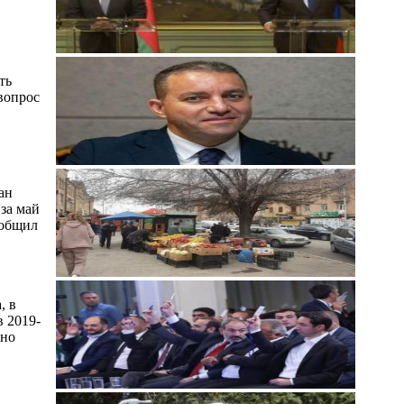
ть
 вопрос
ан
 за май
сообщил
, в
 2019-
ено