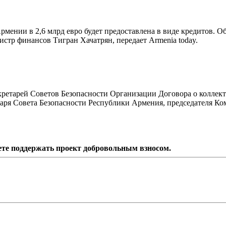
мении в 2,6 млрд евро будет предоставлена в виде кредитов. О
стр финансов Тигран Хачатрян, передает Armenia today.
екретарей Советов Безопасности Организации Договора о коллек
таря Совета Безопасности Республики Армения, председателя Ко
ете поддержать проект добровольным взносом.