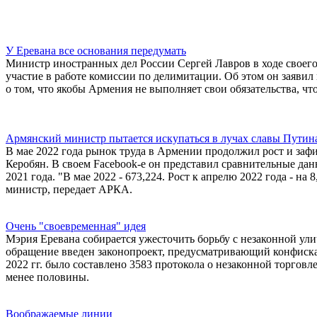
У Еревана все основания передумать
Министр иностранных дел России Сергей Лавров в ходе своего
участие в работе комиссии по делимитации. Об этом он заявил 
о том, что якобы Армения не выполняет свои обязательства, чт
Армянский министр пытается искупаться в лучах славы Путин
В мае 2022 года рынок труда в Армении продолжил рост и заф
Керобян. В своем Facebook-e он представил сравнительные данн
2021 года. "В мае 2022 - 673,224. Рост к апрелю 2022 года - на 
министр, передает АРКА.
Очень "своевременная" идея
Мэрия Еревана собирается ужесточить борьбу с незаконной ули
обращение введен законопроект, предусматривающий конфиска
2022 гг. было составлено 3583 протокола о незаконной торгов
менее половины.
Воображаемые линии