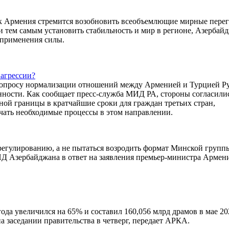
как Армения стремится возобновить всеобъемлющие мирные пере
и тем самым установить стабильность и мир в регионе, Азербай
 применения силы.
агрессии?
 вопросу нормализации отношений между Арменией и Турцией Р
ности. Как сообщает пресс-служба МИД РА, стороны согласили
ной границы в кратчайшие сроки для граждан третьих стран,
ать необходимые процессы в этом направлении.
егулированию, а не пытаться возродить формат Минской групп
ИД Азербайджана в ответ на заявления премьер-министра Армен
да увеличился на 65% и составил 160,056 млрд драмов в мае 20
заседании правительства в четверг, передает АРКА.