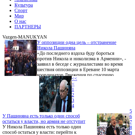
Культура
Спорт
Мир
О нас
ПАРТНЕРЫ
Vazgen-MANUKYAN
У оппозиции одна цель – отстранение
Никола Пашиняна
«До последнего вздоха буду бороться
против Никола и николизма в Армении», -
заявил в беседе с журналистами во время
шествия оппозиции в Ереване 10 марта
координатор Движения по спасению
<<
Родины, представитель ВО АРФ
<
Дашнакцутюн Ишхан Сагателян.
1
«Никакими уголовными делами не
2
пытайтесь нас запугать. Эти самые
3
правоохранители прямо сейчас пусть
4
задержат этого сумасшедшего за продажу,
5
предательство Родины, за столько жертв.
У Пашиняна есть только один способ
6
Никол имеет право говорить о
остаться у власти, но армия не отступит
7
Конституции? Он вместе с президентом
У Никола Пашиняна есть только один
8
Арменом Саркисяном ...
способ остаться у власти: перейти к
9