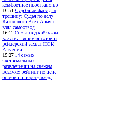
комфортное пространство
16:51
Судебный фарс дал
трещину: Судья по делу
Католикоса Всех Армян
взял самоотвод
16:11
Спорт под каблуком
власти: Пашинян готовит
рейдерский захват НОК
Армении
15:27
14 самых
экстремальных
развлечений на свежем
воздухе: рейтинг по цене
ошибки и порогу входа