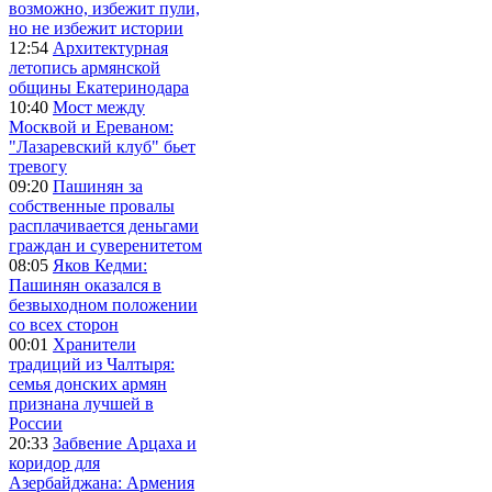
возможно, избежит пули,
но не избежит истории
12:54
Архитектурная
летопись армянской
общины Екатеринодара
10:40
Мост между
Москвой и Ереваном:
"Лазаревский клуб" бьет
тревогу
09:20
Пашинян за
собственные провалы
расплачивается деньгами
граждан и суверенитетом
08:05
Яков Кедми:
Пашинян оказался в
безвыходном положении
со всех сторон
00:01
Хранители
традиций из Чалтыря:
семья донских армян
признана лучшей в
России
20:33
Забвение Арцаха и
коридор для
Азербайджана: Армения