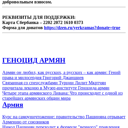
добровольным взносом.
РЕКВИЗИТЫ ДЛЯ ПОДДЕРЖКИ:
Карта Сбербанка – 2202 2072 1610 0373
Форма для донатов
https://dzen.ru/yerkramas?donate=true
ГЕНОЦИД АРМЯН
Армян он любил, как русских, а русских – как армян: Гений
права и милосердия Григорий Джаншиев
Связанная со спецслужбами Турции Лилит Мкртчян
прочитала лекцию в Музее-институте Геноцида армян
Четыре этапа армянского Ливана: Что происходит с одной из
старейших армянских общин мира
Армия
Курс на самоуничтожение: правительство Пашиняна отрывает
Армению от союзников
Никол Пашинян переходит к формуле "вечного" правления