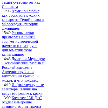
теряет суверенитет над
Сюником
17:03
Армян он любил,
как русских, а русских –
как армян: Гений права и
милосердия Григорий
Джаншиев
15:40
Розовые очки
премьера: Пашинян
торгует исторической
памятью и празднует
дипломатическую
капитуляцию
14:48
Дмитрий Медведев:
Экономический разрыв с
Россией вызовет в
Армении глубокий
внутренний кризис. А
может, и что похуже…
14:19
Инфраструктурные
авантюры Пашиняна
ведут его режим к краху
13:09
Комитет "Ай Дат"
осудил намерение
администрации Трампа