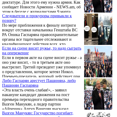
диктатуре. Для этого ему нужна армия. Как
сообщает Новости Армении - NEWS.am, об
этом в беседе с журналистами 9 марта
Следователи и прокуроры привыкли к
заявил кандидат в премьер-министры
позору?
Армении от Движения по спасению
По мере приближения к финалу интриги
Родины Вазген Манукян.
вокруг отставки начальника Генштаба ВС
РА Оника Гаспаряна правоохранительные
органы все тщательнее отслеживают и
квалифицируют действия всех, кто
Если на сцене висит ружье, то надо сыграть
призывает президента поддержать
на опережение
заявление Генштаба.КАК ИЗВЕСТНО, 21
Если в первом акте на сцене висит ружье - а
ФЕВРАЛЯ В ПОЛИЦИИ ВОЗБУДИЛИ
оно уже висит, - то в третьем акте оно
УГОЛОВНОЕ ДЕЛО в отношении лидера
выстрелит. Третий президент уже упомянул
оппозиции Вазгена Манукяна по статье 301
о представлении, которое затеял Никол.
УК РА (публичные призывы к
Премьер-предатель, который действует при
насильственному захвату власти,
Либо Гаспарян арестует Пашиняна, либо
поддержке Алиева и Эрдогана, может в
нарушению территориальной целостности
Пашинян Гаспаряна
любой момент устроить кровопролитие в
или насильственному изменению
«Эта власть очень слабая!», - заявил
центре столицы. Такой спектакль пройдет
конституционного строя ...
накануне кандидат движения на пост
на ура - Николу будут долго аплодировать
премьера переходного правительства
"Серые волки". Помните три профиля,
Вазген Манукян, а лидер партии
которые были популярны в годы СССР:
«Айреник» Артур Ванецян высказал
Маркс, Энгельс, Ленин. Сегодня его можно
Вазген Манукян: Государство погибает,
мнение, что давление со стороны народа
заменить профилями Эрдогана, ...