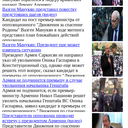
шахмат Левону Ароняну:
Вазген Манукян представил повестку
предстоящих шагов (видео)
Кандидат на пост премьер-министра от
оппозиционного "Движения за спасение
Родины" Вазген Манукян в ходе митинга
представил план ближайших действий
оппозиции.
Вазген Манукян: Президент еще может
изменить ситуацию
Президент Армен Саркисян не направил
указ об увольнении Оника Гаспаряна в
Конституционный суд, однако еще может
решить этот вопрос, сказал кандидат в
премьеры от оппозиционного "Движения
Армия не подчинится премьеру в случае
по спасению Родины" Вазген Манукян.
увольнения начальника Генштаба
Армия не подчинится, если премьер-
министр Армении Никол Пашинян решит
уволить начальника Генштаба ВС Оника
Гаспаряна, заявил кандидат в премьеры от
оппозиционного "Движения по спасению
Представители оппозиции проводят
Родины" Вазген Манукян.
встречу с президентом Армении (видео)
Представители Движения по спасению