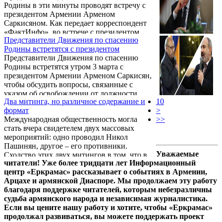
Родины в эти минуты проводят встречу с
президентом Армении Арменом
Саркисяном. Как передает корреспондент
«ФактИнфо», во встрече с президентом
Представители Движения по спасению
участвуют лидер партии «Родина» Артур
Родины встретятся с президентом
Ванецян, член АРФ «Дашнакцутюн»
Представители Движения по спасению
Арцвик Минасян, «республиканец» Ваграм
Родины встретятся утром 3 марта с
Багдасарян и единый кандидат в премьер-
президентом Армении Арменом Саркисян,
министры от Движения Вазген Манукян.
чтобы обсудить вопросы, связанные с
указом об освобождении от должности
Два митинга, но различное содержание и
10
начальника Генштаба Оника Гаспаряна,
формат
>
сообщает портал «Анках».
Международная общественность могла
>>
стать вчера свидетелем двух массовых
мероприятий: одно проводил Никол
Пашинян, другое – его противники.
Уважаемые
Сходство этих двух митингов в том, что в
читатели! Уже более тридцати лет Информационный
обоих внешне участвовали армяне. Однако,
центр «Еркрамас» рассказывает о событиях в Армении,
к сожалению, сходство на этом завершается,
Арцахе и армянской Диаспоре. Мы продолжаем эту работу
поскольку форма и характер этих митингов
благодаря поддержке читателей, которым небезразличны
существенно отличались друг от друга.
судьба армянского народа и независимая журналистика.
Если вы цените нашу работу и хотите, чтобы «Еркрамас»
продолжал развиваться, вы можете поддержать проект