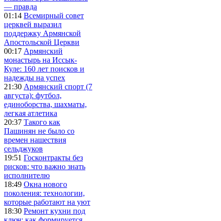
— правда
01:14
Всемирный совет
церквей выразил
поддержку Армянской
Апостольской Церкви
00:17
Армянский
монастырь на Иссык-
Куле: 160 лет поисков и
надежды на успех
21:30
Армянский спорт (7
августа): футбол,
единоборства, шахматы,
легкая атлетика
20:37
Такого как
Пашинян не было со
времен нашествия
сельджуков
19:51
Госконтракты без
рисков: что важно знать
исполнителю
18:49
Окна нового
поколения: технологии,
которые работают на уют
18:30
Ремонт кухни под
ключ: как формируется