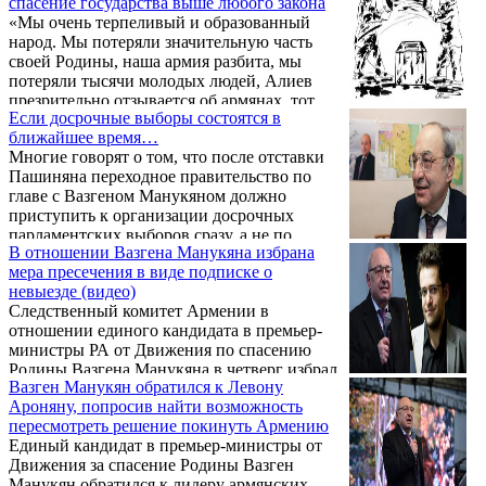
спасение государства выше любого закона
вынудит Пашиняна к отставке. Вопрос,
«Мы очень терпеливый и образованный
когда это произойдет? Движение вернулось
народ. Мы потеряли значительную часть
на проспект Маршала Баграмяна, который
своей Родины, наша армия разбита, мы
по-прежнему остается закрытым.
потеряли тысячи молодых людей, Алиев
Участники акции, расходясь, спорили о том,
презрительно отзывается об армянах, тот
как поведет себя премьер в вопросе
Если досрочные выборы состоятся в
напуганный Алиев, который пикнуть не
начальника Генштаба и согласится ли
ближайшее время…
смел. Мы - проигнорированные люди». Как
Гаспарян подать в отставку под ...
Многие говорят о том, что после отставки
сообщает Panorama.am, об этом заявил
Пашиняна переходное правительство по
кандидат на пост премьер-министра
главе с Вазгеном Манукяном должно
Движения за спасение Родины Вазген
приступить к организации досрочных
Манукян во время митинга на проспекте
парламентских выборов сразу, а не по
Баграмяна.
В отношении Вазгена Манукяна избрана
прошествии года. А вот новое
мера пресечения в виде подписке о
избирательное законодательство, по
невыезде (видео)
которому должны состояться досрочные
Следственный комитет Армении в
выборы, примет нынешний парламент. Это
отношении единого кандидата в премьер-
произойдет в самое ближайшее время, если,
министры РА от Движения по спасению
конечно, объединенная оппозиция решит
Родины Вазгена Манукяна в четверг избрал
принять участие в досрочных выборах,
Вазген Манукян обратился к Левону
в качестве меры пресечения подписку о
которые состоятся в обход отставки
Ароняну, попросив найти возможность
невыезде. Как сообщает Panorama.am, об
премьера.
пересмотреть решение покинуть Армению
этом говорится в заявлении ведомства.
Единый кандидат в премьер-министры от
Движения за спасение Родины Вазген
Манукян обратился к лидеру армянских