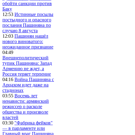
обойти санкции против
Баку
12:53
Истинные посылы
постыдного и опасного
послания Пашиняна по
случаю 8 августа
12:03
Пашинян нашёл
нового виноватого:
неожиданное признание
04:49
Внешнеполитический
тупик Пашиняна: Запад
Армению не ждет, а
Россия теряет терпение
04:16
Война Пашиняна с
Арцахом идет даже на
стадионах
03:55
Восемь лет
ненависти: армянский
режиссер о расколе
общества и произволе
властей
03:30
"Фабрика фейков"
— в парламенте или
Главный враг Пашиняна