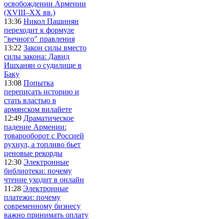
освобождении Армении
(XVIII–XX вв.)
13:36
Никол Пашинян
переходит к формуле
"вечного" правления
13:22
Закон силы вместо
силы закона: Давид
Ишханян о судилище в
Баку
13:08
Попытка
переписать историю и
стать властью в
армянском вилайете
12:49
Драматическое
падение Армении:
товарооборот с Россией
рухнул, а топливо бьет
ценовые рекорды
12:30
Электронные
библиотеки: почему
чтение уходит в онлайн
11:28
Электронные
платежи: почему
современному бизнесу
важно принимать оплату