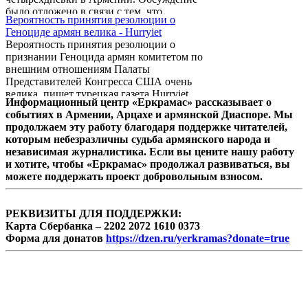
было отложено в связи с тем, что
Вероятность принятия резолюции о
постоянная комиссия по внешним
Геноциде армян велика - Hurryiet
отношениям еще не представила
Вероятность принятия резолюции о
положительного заключения по
признании Геноцида армян комитетом по
Протоколам. Просьба председателя
внешним отношениям Палаты
комиссии Армения Рустамяна о переносе
Представителей Конгресса США очень
обсуждения на другое заседание была
велика, пишет турецкая газета Hurryiet.
удовлетворена.
Информационный центр «Еркрамас» рассказывает о
событиях в Армении, Арцахе и армянской Диаспоре. Мы
продолжаем эту работу благодаря поддержке читателей,
которым небезразличны судьба армянского народа и
независимая журналистика. Если вы цените нашу работу
и хотите, чтобы «Еркрамас» продолжал развиваться, вы
можете поддержать проект добровольным взносом.
РЕКВИЗИТЫ ДЛЯ ПОДДЕРЖКИ:
Карта Сбербанка – 2202 2072 1610 0373
Форма для донатов
https://dzen.ru/yerkramas?donate=true