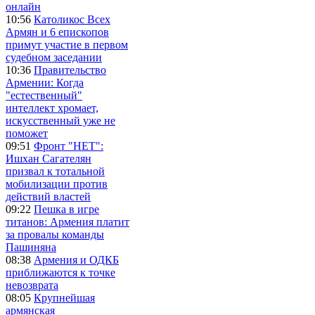
онлайн
10:56
Католикос Всех
Армян и 6 епископов
примут участие в первом
судебном заседании
10:36
Правительство
Армении: Когда
"естественный"
интеллект хромает,
искусственный уже не
поможет
09:51
Фронт "НЕТ":
Ишхан Сагателян
призвал к тотальной
мобилизации против
действий властей
09:22
Пешка в игре
титанов: Армения платит
за провалы команды
Пашиняна
08:38
Армения и ОДКБ
приближаются к точке
невозврата
08:05
Крупнейшая
армянская