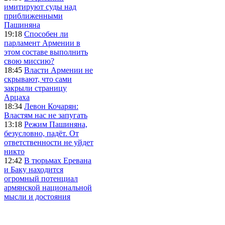
имитируют суды над
приближенными
Пашиняна
19:18
Способен ли
парламент Армении в
этом составе выполнить
свою миссию?
18:45
Власти Армении не
скрывают, что сами
закрыли страницу
Арцаха
18:34
Левон Кочарян:
Властям нас не запугать
13:18
Режим Пашиняна,
безусловно, падёт. От
ответственности не уйдет
никто
12:42
В тюрьмах Еревана
и Баку находится
огромный потенциал
армянской национальной
мысли и достояния