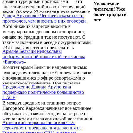
армяно-турецкими протоколами — это
Уважаемые
внесение изменений в соответствующий
читатели! Уже
закон. Об этом 23 февраля в ходе встречи с
более тридцати
Давид Арутюнян: Честнее отказаться от
журналистами заявил председатель
лет
протоколов, чем вносить в них оговорки
постоянной Комиссии по государственно-
Хотя никаких запретов вносить в
правовым вопросам Национального
международные договоры оговорки нет,
Собрания Давид Арутюнян.
однако по традиции так не поступают. С
таким заявлением в беседе с журналистами
23 февраля выступил председатель
Армяне Бельгии недовольны
постоянной Комиссии парламента Армении
информационной политикой телеканала
по государственно-правовым вопросам
«Euronews»
Давид Арутюнян.
Комитет армян Бельгии направил письмо
руководству телеканала «Euronews» в связи
с появившимися в эфире репортажами о
карабахском конфликте. Под письмом
Предложение Давида Арутюняна
подписался ее руководитель Мишель
поддержало политическое большинство
Махмурян.
ПАСЕ
В международных инстанциях вопрос
Нагорного Карабаха начинает все активнее
обсуждаться, заявил сегодня на встрече с
журналистами глава армянской делегации в
Армянский тюрколог не исключает
ПАСЕ Давид Арутюнян.
вероятности прекращения давления на