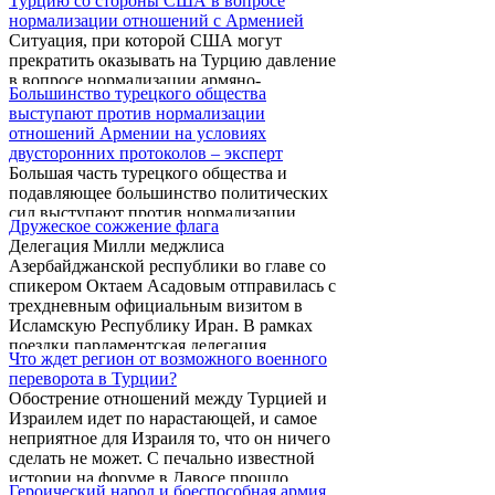
Турцию со стороны США в вопросе
нормализации отношений с Арменией
Ситуация, при которой США могут
прекратить оказывать на Турцию давление
в вопросе нормализации армяно-
Большинство турецкого общества
турецкихотношений не исключена, сказал
выступают против нормализации
директор Института востоковедения
отношений Армении на условиях
Национальной академии наук Армении
двусторонних протоколов – эксперт
Рубен Сафрастян.
Большая часть турецкого общества и
подавляющее большинство политических
сил выступают против нормализации
Дружеское сожжение флага
отношений с Арменией на тех условиях,
Делегация Милли меджлиса
которые зафиксированы в двусторонних
Азербайджанской республики во главе со
протоколах, сказал директор Института
спикером Октаем Асадовым отправилась с
востоковедения Национальной академии
трехдневным официальным визитом в
наук Армении, профессор Рубен Сафрастян.
Исламскую Республику Иран. В рамках
поездки парламентская делегация
Что ждет регион от возможного военного
Азербайджанской республики встретилась с
переворота в Турции?
официальными лицами Ирана, в том числе
Обострение отношений между Турцией и
с президентом, председателем парламента и
Израилем идет по нарастающей, и самое
министром иностранных дел.
неприятное для Израиля то, что он ничего
сделать не может. С печально известной
истории на форуме в Давосе прошло
Героический народ и боеспособная армия