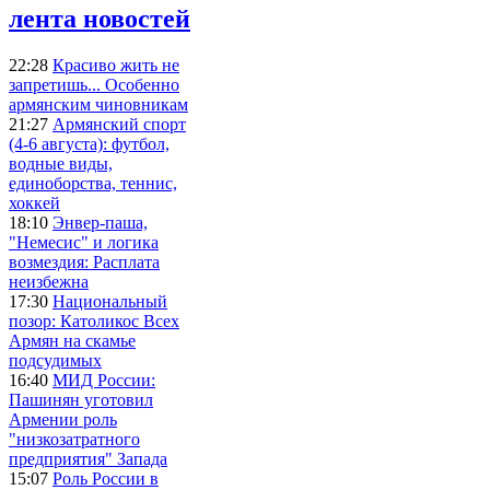
лента новостей
22:28
Красиво жить не
запретишь... Особенно
армянским чиновникам
21:27
Армянский спорт
(4-6 августа): футбол,
водные виды,
единоборства, теннис,
хоккей
18:10
Энвер-паша,
"Немесис" и логика
возмездия: Расплата
неизбежна
17:30
Национальный
позор: Католикос Всех
Армян на скамье
подсудимых
16:40
МИД России:
Пашинян уготовил
Армении роль
"низкозатратного
предприятия" Запада
15:07
Роль России в