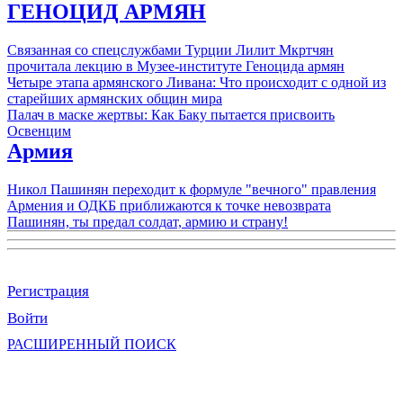
ГЕНОЦИД АРМЯН
Связанная со спецслужбами Турции Лилит Мкртчян
прочитала лекцию в Музее-институте Геноцида армян
Четыре этапа армянского Ливана: Что происходит с одной из
старейших армянских общин мира
Палач в маске жертвы: Как Баку пытается присвоить
Освенцим
Армия
Никол Пашинян переходит к формуле "вечного" правления
Армения и ОДКБ приближаются к точке невозврата
Пашинян, ты предал солдат, армию и страну!
Регистрация
Войти
РАСШИРЕННЫЙ ПОИСК