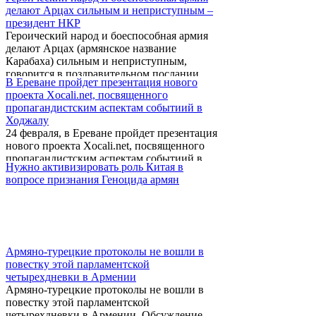
больше года, но Анкара так и не может
делают Арцах сильным и неприступным –
«простить» Иерусалиму операцию «Литой
президент НКР
свинец». Вряд ли правительство Эрдогана
Героический народ и боеспособная армия
так уж озабочено «гуманитарной
делают Арцах (армянское название
катастрофой» в Газе – в Большой игре эти
Карабаха) сильным и неприступным,
все благие порывы не имеют никакого
говорится в поздравительном послании
значения, если они не служат
В Ереване пройдет презентация нового
президента Нагорно-Карабахской
определенным целям.
проекта Xocali.net, посвященного
Республики Бако Саакяна по случаю Дня
пропагандистским аспектам событиий в
защитника отечества.
Ходжалу
24 февраля, в Ереване пройдет презентация
нового проекта Xocali.net, посвященного
пропагандистским аспектам событиий в
Нужно активизировать роль Китая в
Ходжалу.
вопросе признания Геноцида армян
Армяно-турецкие протоколы не вошли в
повестку этой парламентской
четырехдневки в Армении
Армяно-турецкие протоколы не вошли в
повестку этой парламентской
четырехдневки в Армении. Обсуждение