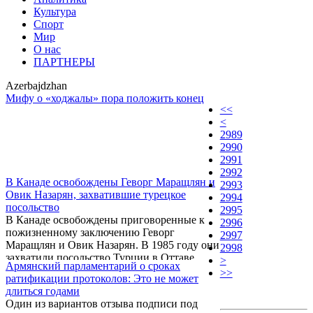
Культура
Спорт
Мир
О нас
ПАРТНЕРЫ
Azerbajdzhan
Мифу о «ходжалы» пора положить конец
<<
<
2989
2990
2991
2992
В Канаде освобождены Геворг Маращлян и
2993
Овик Назарян, захватившие турецкое
2994
посольство
2995
В Канаде освобождены приговоренные к
2996
пожизненному заключению Геворг
2997
Маращлян и Овик Назарян. В 1985 году они
2998
захватили посольство Турции в Оттаве.
>
Армянский парламентарий о сроках
>>
ратификации протоколов: Это не может
длиться годами
Один из вариантов отзыва подписи под