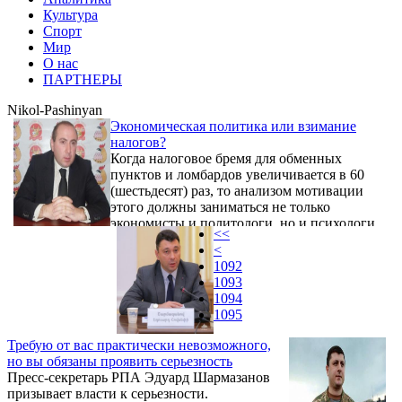
Культура
Спорт
Мир
О нас
ПАРТНЕРЫ
Nikol-Pashinyan
Экономическая политика или взимание
налогов?
Когда налоговое бремя для обменных
пунктов и ломбардов увеличивается в 60
(шестьдесят) раз, то анализом мотивации
этого должны заниматься не только
экономисты и политологи, но и психологи.
<<
<
1092
1093
1094
1095
Требую от вас практически невозможного,
но вы обязаны проявить серьезность
Пресс-секретарь РПА Эдуард Шармазанов
призывает власти к серьезности.