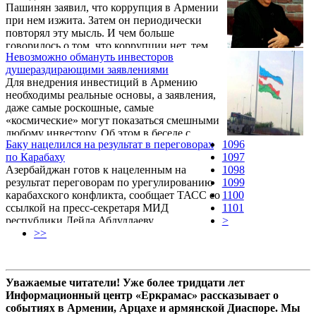
Пашинян заявил, что коррупция в Армении
посредниками последнем заявлении в
при нем изжита. Затем он периодически
следующей редакции: «Сопредседатели…
повторял эту мысль. И чем больше
выразили поддержку готовности премьер-
говорилось о том, что коррупции нет, тем
министра Армении Никола Пашиняна и
Невозможно обмануть инвесторов
чаще в содержащих коррупционные риски
президента Азербайджана Ильхама Алиева
душераздирающими заявлениями
историях оказывались он сам, его родные,
встретиться на высшем уровне».
Для внедрения инвестиций в Армению
близкие и «революционные» друзья.
необходимы реальные основы, а заявления,
даже самые роскошные, самые
«космические» могут показаться смешными
любому инвестору. Об этом в беседе с
Баку нацелился на результат в переговорах
1096
Новости Армении-NEWS.am заявил экс-
по Карабаху
1097
депутат Национального собрания Армении,
Азербайджан готов к нацеленным на
1098
экономист Вардан Бостанджян.
результат переговорам по урегулированию
1099
карабахского конфликта, сообщает ТАСС со
1100
ссылкой на пресс-секретаря МИД
1101
республики Лейла Абдуллаеву.
>
>>
Уважаемые читатели! Уже более тридцати лет
Информационный центр «Еркрамас» рассказывает о
событиях в Армении, Арцахе и армянской Диаспоре. Мы