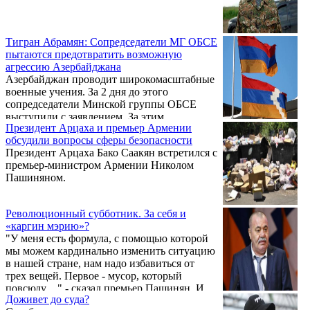
Тигран Абрамян: Сопредседатели МГ ОБСЕ
пытаются предотвратить возможную
агрессию Азербайджана
Азербайджан проводит широкомасштабные
военные учения. За 2 дня до этого
сопредседатели Минской группы ОБСЕ
выступили с заявлением. За этим
Президент Арцаха и премьер Армении
последовало сообщение о проведении
обсудили вопросы сферы безопасности
совместного заседания Советов
Президент Арцаха Бако Саакян встретился с
безопасности Республики Армения и
премьер-министром Армении Николом
Республики Арцах.
Пашиняном.
Революционный субботник. За себя и
«каргин мэрию»?
"У меня есть формула, с помощью которой
мы можем кардинально изменить ситуацию
в нашей стране, нам надо избавиться от
трех вещей. Первое - мусор, который
повсюду…" - сказал премьер Пашинян. И
Доживет до суда?
анонсировал на 23 марта "революционный"