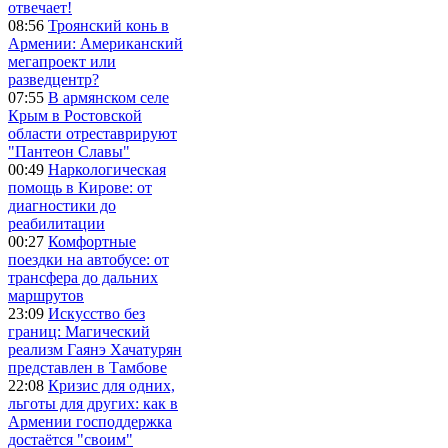
отвечает!
08:56
Троянский конь в
Армении: Американский
мегапроект или
разведцентр?
07:55
В армянском селе
Крым в Ростовской
области отреставрируют
"Пантеон Славы"
00:49
Наркологическая
помощь в Кирове: от
диагностики до
реабилитации
00:27
Комфортные
поездки на автобусе: от
трансфера до дальних
маршрутов
23:09
Искусство без
границ: Магический
реализм Гаянэ Хачатурян
представлен в Тамбове
22:08
Кризис для одних,
льготы для других: как в
Армении господдержка
достаётся "своим"