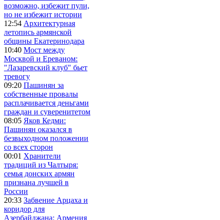
возможно, избежит пули,
но не избежит истории
12:54
Архитектурная
летопись армянской
общины Екатеринодара
10:40
Мост между
Москвой и Ереваном:
"Лазаревский клуб" бьет
тревогу
09:20
Пашинян за
собственные провалы
расплачивается деньгами
граждан и суверенитетом
08:05
Яков Кедми:
Пашинян оказался в
безвыходном положении
со всех сторон
00:01
Хранители
традиций из Чалтыря:
семья донских армян
признана лучшей в
России
20:33
Забвение Арцаха и
коридор для
Азербайджана: Армения