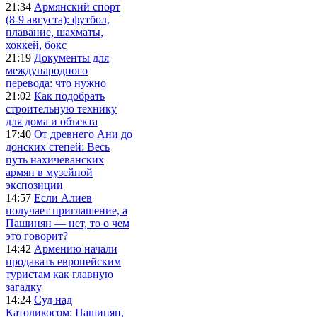
21:34
Армянский спорт
(8-9 августа): футбол,
плавание, шахматы,
хоккей, бокс
21:19
Документы для
международного
перевода: что нужно
21:02
Как подобрать
строительную технику
для дома и объекта
17:40
От древнего Ани до
донских степей: Весь
путь нахичеванских
армян в музейной
экспозиции
14:57
Если Алиев
получает приглашение, а
Пашинян — нет, то о чем
это говорит?
14:42
Армению начали
продавать европейским
туристам как главную
загадку
14:24
Суд над
Католикосом: Пашинян,