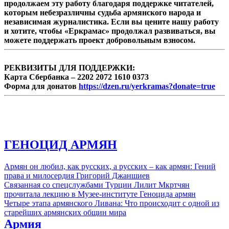
продолжаем эту работу благодаря поддержке читателей,
которым небезразличны судьба армянского народа и
независимая журналистика. Если вы цените нашу работу
и хотите, чтобы «Еркрамас» продолжал развиваться, вы
можете поддержать проект добровольным взносом.
РЕКВИЗИТЫ ДЛЯ ПОДДЕРЖКИ:
Карта Сбербанка – 2202 2072 1610 0373
Форма для донатов
https://dzen.ru/yerkramas?donate=true
ГЕНОЦИД АРМЯН
Армян он любил, как русских, а русских – как армян: Гений
права и милосердия Григорий Джаншиев
Связанная со спецслужбами Турции Лилит Мкртчян
прочитала лекцию в Музее-институте Геноцида армян
Четыре этапа армянского Ливана: Что происходит с одной из
старейших армянских общин мира
Армия