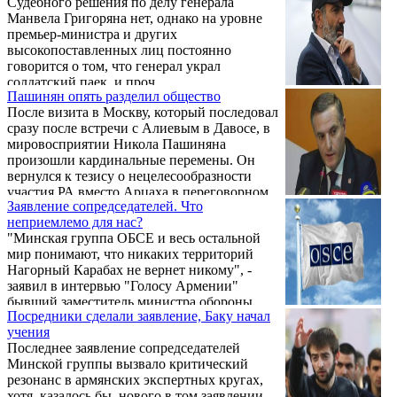
Судебного решения по делу генерала
субботник.
Манвела Григоряна нет, однако на уровне
премьер-министра и других
высокопоставленных лиц постоянно
говорится о том, что генерал украл
солдатский паек, и проч.
Пашинян опять разделил общество
После визита в Москву, который последовал
сразу после встречи с Алиевым в Давосе, в
мировосприятии Никола Пашиняна
произошли кардинальные перемены. Он
вернулся к тезису о нецелесообразности
участия РА вместо Арцаха в переговорном
Заявление сопредседателей. Что
процессе, упразднил директивы Джона
неприемлемо для нас?
Болтона, отправил в Сирию гуманитарную
"Минская группа ОБСЕ и весь остальной
миссию, а кульминацией процесса стало
мир понимают, что никаких территорий
предъявление обвинений двум сотрудникам
Нагорный Карабах не вернет никому", -
Государственной контрольной службы. Над
заявил в интервью "Голосу Армении"
главным мальчиком Джорджа Сороса,
бывший заместитель министра обороны
Давидом Санасаряном, нависла нешуточная
Посредники сделали заявление, Баку начал
Армении Артак Закарян.
угроза. ...
учения
Последнее заявление сопредседателей
Минской группы вызвало критический
резонанс в армянских экспертных кругах,
хотя, казалось бы, нового в том заявлении