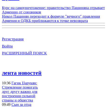
Курс на самоуничтожение: правительство Пашиняна отрывает
Армению от союзников
Никол Пашинян переходит к формуле "вечного" правления
Армения и ОДКБ приближаются к точке невозврата
Регистрация
Войти
РАСШИРЕННЫЙ ПОИСК
лента новостей
10:36
Гагик Царукян:
Стремление помогать
друг другу важно для
построения сильной
страны и общества
09:49
Сын за отца