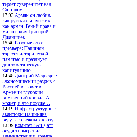
теряет суверенитет над
Сюником
17:03
Армян он любил,
как русских, а русских –
как армян: Гений права и
милосердия Григорий
Джаншиев
15:40
Розовые очки
премьера: Пашинян
торгует исторической
памятью и празднует
дипломатическую
капитуляцию
14:48
Дмитрий Медведев:
Экономический разрыв с
Россией вызовет в
Армении глубокий
внутренний кризис. А
может, и что похуже…
14:19
Инфраструктурные
авантюры Пашиняна
ведут его режим к краху
13:09
Комитет "Ай Дат"
осудил намерение
администрации Трампа