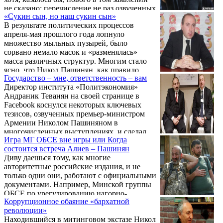
не сказано: перечисление не раз озвученных
«Сукин сын, но наш сукин сын»
трех основных принципов и шести
В результате политических процессов
элементов урегулирования, на которых,
апреля-мая прошлого года лопнуло
согласно посредникам, должно
множество мыльных пузырей, было
базироваться предполагаемое мирное
сорвано немало масок и «разменялась»
соглашение между Баку, Ереваном и
масса различных структур. Многим стало
Степанакертом.
ясно, что Никол Пашинян, как правило,
Государство – мне, ответственность – вам
врал, а иногда – искренне заблуждался.
Директор института «Политэкономия»
Ясно стало также и то, что в Армении по
Андраник Теванян на своей странице в
звонку осуществляется не только
Facebook коснулся некоторых ключевых
правосудие, но и правозащитная
тезисов, озвученных премьер-министром
деятельность.
Армении Николом Пашиняном в
многочисленных выступлениях, и сделал
Игра МГ ОБСЕ вне игры или Когда
соответствующий вывод:
состоится встреча Алиев – Пашинян
Диву даешься тому, как многие
авторитетные российские издания, и не
только одни они, работают с официальными
документами. Например, Минской группы
ОБСЕ по урегулированию нагорно-
Коррупционное обаяние «бархатной
карабахского конфликта. Одно из них, а
революции»
вслед за ним и многие другие агентства,
Находившийся в митинговом экстазе Никол
сообщило о распространенном