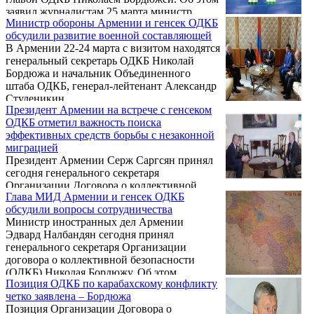
заявил журналистам 25 марта министр
Министр обороны Армении и генсек ОДКБ
обороны Армении Сейран Оганян,
обсудили развитие военной составляющей
комментируя свою последнюю встречу с
В Армении 22-24 марта с визитом находятся
генсеком ОДКБ 23 марта.
генеральный секретарь ОДКБ Николай
Бордюжа и начальник Объединенного
штаба ОДКБ, генерал-лейтенант Александр
Студеникин.
Президент Армении на встрече с генсеком
ОДКБ отметил важность поиска
эффективных средств борьбы с незаконной
миграцией
Президент Армении Серж Саргсян принял
сегодня генерального секретаря
Организации Договора о коллективной
Глава МИД Армении и генсек ОДКБ
безопасности (ОДКБ) Николая Бордюжу и
обсудили вопросы сотрудничества
руководителя Федеральной миграционной
Министр иностранных дел Армении
службы РФ Константина Ромодановского.
Эдвард Налбандян сегодня принял
Об этом сообщает пресс-служба главы
генерального секретаря Организации
армянского государства.
договора о коллективной безопасности
(ОДКБ) Николая Бордюжу. Об этом
Позиция ОДКБ по карабахскому конфликту
сообщает пресс-служба
четко заявлена – Бордюжа
внешнеполитического ведомства РА.
Позиция Организации Договора о