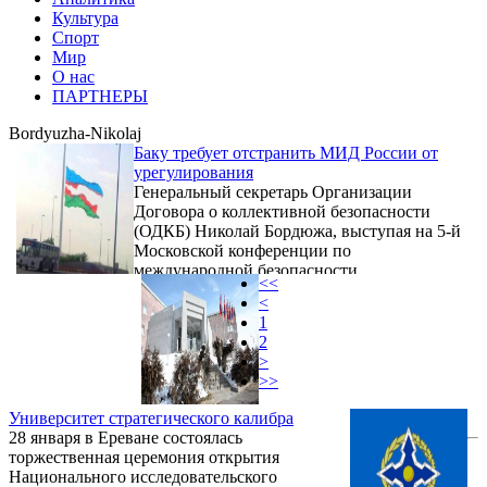
Культура
Спорт
Мир
О нас
ПАРТНЕРЫ
Bordyuzha-Nikolaj
Баку требует отстранить МИД России от
урегулирования
Генеральный секретарь Организации
Договора о коллективной безопасности
(ОДКБ) Николай Бордюжа, выступая на 5-й
Московской конференции по
международной безопасности,
<<
констатировал, что "не снижается острота
<
вооруженного противостояния в Нагорном
1
Карабахе". Это вызывает серьезную
2
обеспокоенность прежде всего со стороны
>
стран - сопредседателей Минской группы
>>
ОБСЕ (МГ ОБСЕ), которые пытаются
заполнить образовавшийся
Университет стратегического калибра
дипломатический вакуум после
28 января в Ереване состоялась
трехдневных кровопролитных сражений в
торжественная церемония открытия
начале апреля на линии ...
Национального исследовательского