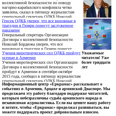
коллективной безопасности по поводу
нагорно-карабахского конфликта четко
заявлена, сказал в пятницу журналистам
генеральный секретарь ОДКБ Николай
Генсек ОДКБ уверен, что все виновные в
Бордюжа. "В 2014-м году ОДКБ в своих
трагедии в Гюмри понесут заслуженное
заявлениях касалась нагорно-карабахского
наказание
конфликта, в том числе на уровне Совета
Генеральный секретарь Организации
коллективной безопасности", - сказал он,
Договора о коллективной безопасности
отвечая на вопрос агентства «Новости-
Николай Бордюжа уверен, что все
Армения». Кроме того, по словам Бордюжи,
виновные в трагедии в Гюмри понесут
он посещал границу, в том числе некоторые
Учения миротворческих сил ОДКБ пройдут
Уважаемые
заслуженное наказание.
подразделения ВС Армении, находящиеся
осенью в Армении
читатели! Уже
...
Учения миротворческих сил Организации
более тридцати
Договора о коллективной безопасности
лет
пройдут в Армении в сентябре-октябре
2015 года, сообщил в пятницу журналистам
генеральный секретарь ОДКБ Николай
Информационный центр «Еркрамас» рассказывает о
Бордюжа.
событиях в Армении, Арцахе и армянской Диаспоре. Мы
продолжаем эту работу благодаря поддержке читателей,
которым небезразличны судьба армянского народа и
независимая журналистика. Если вы цените нашу работу
и хотите, чтобы «Еркрамас» продолжал развиваться, вы
можете поддержать проект добровольным взносом.