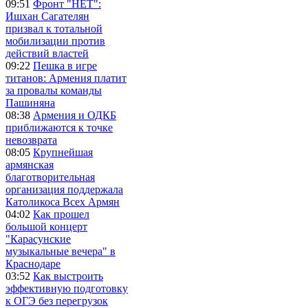
09:51
Фронт "НЕТ":
Ишхан Сагателян
призвал к тотальной
мобилизации против
действий властей
09:22
Пешка в игре
титанов: Армения платит
за провалы команды
Пашиняна
08:38
Армения и ОДКБ
приближаются к точке
невозврата
08:05
Крупнейшая
армянская
благотворительная
организация поддержала
Католикоса Всех Армян
04:02
Как прошел
большой концерт
"Карасунские
музыкальные вечера" в
Краснодаре
03:52
Как выстроить
эффективную подготовку
к ОГЭ без перегрузок