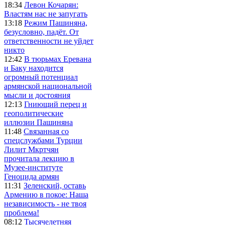
18:34
Левон Кочарян:
Властям нас не запугать
13:18
Режим Пашиняна,
безусловно, падёт. От
ответственности не уйдет
никто
12:42
В тюрьмах Еревана
и Баку находится
огромный потенциал
армянской национальной
мысли и достояния
12:13
Гниющий перец и
геополитические
иллюзии Пашиняна
11:48
Связанная со
спецслужбами Турции
Лилит Мкртчян
прочитала лекцию в
Музее-институте
Геноцида армян
11:31
Зеленский, оставь
Армению в покое: Наша
независимость - не твоя
проблема!
08:12
Тысячелетняя