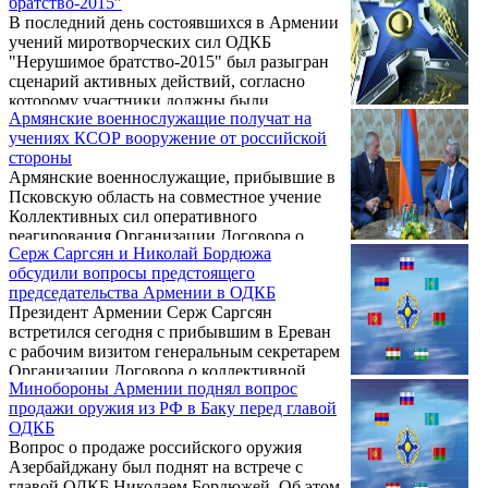
братство-2015"
В последний день состоявшихся в Армении
учений миротворческих сил ОДКБ
"Нерушимое братство-2015" был разыгран
сценарий активных действий, согласно
которому участники должны были
Армянские военнослужащие получат на
освободить захваченное террористами
учениях КСОР вооружение от российской
здание, уничтожить опорный пункт
стороны
террористов и предотвратить акт
Армянские военнослужащие, прибывшие в
неповиновения недовольного населения. К
Псковскую область на совместное учение
учениям были привлечены военные
Коллективных сил оперативного
вертолеты, бронетехника, силы полиции.
реагирования Организации Договора о
Серж Саргсян и Николай Бордюжа
коллективной безопасности, получат
обсудили вопросы предстоящего
необходимое вооружение и технику от
председательства Армении в ОДКБ
российской стороны, сообщает
Президент Армении Серж Саргсян
Объединенный пресс-центр учения
встретился сегодня с прибывшим в Ереван
«Взаимодействие-2015».
с рабочим визитом генеральным секретарем
Организации Договора о коллективной
Минобороны Армении поднял вопрос
безопасности (ОДКБ) Николаем Бордюжей.
продажи оружия из РФ в Баку перед главой
Об этом сообщает пресс-служба главы
ОДКБ
армянского государства.
Вопрос о продаже российского оружия
Азербайджану был поднят на встрече с
главой ОДКБ Николаем Бордюжей. Об этом