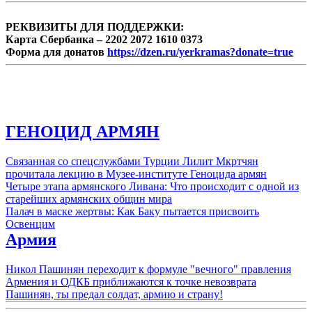
РЕКВИЗИТЫ ДЛЯ ПОДДЕРЖКИ:
Карта Сбербанка – 2202 2072 1610 0373
Форма для донатов
https://dzen.ru/yerkramas?donate=true
ГЕНОЦИД АРМЯН
Связанная со спецслужбами Турции Лилит Мкртчян
прочитала лекцию в Музее-институте Геноцида армян
Четыре этапа армянского Ливана: Что происходит с одной из
старейших армянских общин мира
Палач в маске жертвы: Как Баку пытается присвоить
Освенцим
Армия
Никол Пашинян переходит к формуле "вечного" правления
Армения и ОДКБ приближаются к точке невозврата
Пашинян, ты предал солдат, армию и страну!