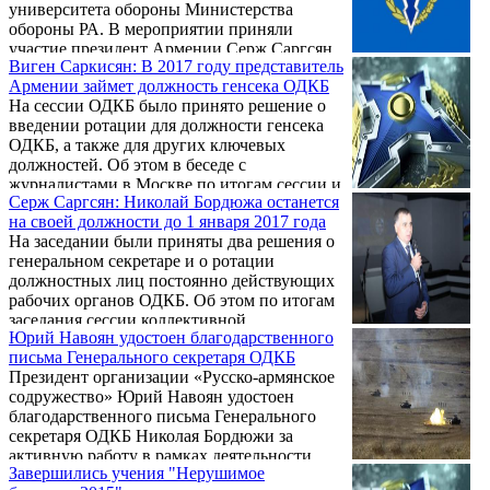
университета обороны Министерства
обороны РА. В мероприятии приняли
участие президент Армении Серж Саргсян,
Виген Саркисян: В 2017 году представитель
министры обороны Армении и НКР Сейран
Армении займет должность генсека ОДКБ
Оганян и Левон Мнацаканян,
На сессии ОДКБ было принято решение о
представители командного состава ВС
введении ротации для должности генсека
Армении, аккредитованные в Армении
ОДКБ, а также для других ключевых
послы, гости. Университет образован на
должностей. Об этом в беседе с
базе Института национальных
журналистами в Москве по итогам сессии и
стратегических исследований.
Серж Саргсян: Николай Бордюжа останется
заседания ОДКБ в узком и расширенном
на своей должности до 1 января 2017 года
составе заявил глава аппарата президента
На заседании были приняты два решения о
Армении Виген Саркисян.
генеральном секретаре и о ротации
должностных лиц постоянно действующих
рабочих органов ОДКБ. Об этом по итогам
заседания сессии коллективной
Юрий Навоян удостоен благодарственного
безопасности ОДКБ заявил президент
письма Генерального секретаря ОДКБ
Армении Серж Саргсян, сообщает
Президент организации «Русско-армянское
корреспондент Новости Армении-
содружество» Юрий Навоян удостоен
NEWS.am.
благодарственного письма Генерального
секретаря ОДКБ Николая Бордюжи за
активную работу в рамках деятельности
Завершились учения "Нерушимое
Аналитической ассоциации ОДКБ.