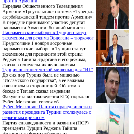
против Армении
заявил в интервью Рanorama.am замдекана
Передача Общественного Телевидения
факультета востоковедения Ереванского
Армении «Треугольник» по теме: «Турецко-
государственного университета, тюрколог
азербайджанский тандем против Армении».
Рубен Мелконян.
В передаче принимают участие: депутат
парламента Армении, бывший министр
Парламентские выборы в Турции станут
иностранных дел РА Александр Арзуманян,
экзаменом для режима Эрдогана – тюрколог
турколог Рубен Мелконян и руководитель
Предстоящие 1 ноября досрочные
фракции АРФ Дашнакцутюн в парламенте
парламентские выборы в Турции станут
Армении Армен Рустамян.
экзаменом для президента этой страны
Реджепа Тайипа Эрдогана и его режима,
сказал в понедельник журналистам
Турция не станет четкой мишенью для "ИГ"
тюрколог Рубен Мелконян.
До сих пор Турция была не мишенью
"Исламского государства", а ее важным
союзником и сторонницей. Об этом в
беседе с Tert.am сказал замдекана
Факультета востоковедения ЕГУ, тюрколог
Рубен Мелконян, говоря об
Рубен Мелконян: Партия справедливости и
опубликованном турецким судом
развития президента Турции столкнулась с
документе, согласно которому, Турция
серьезным кризисом
является основной мишенью группировки
Партия справедливости и развития (ПСР)
"Исламское государство" в регионе.
президента Турции Реджепа Тайипа
Эрдогана де-факто победила на