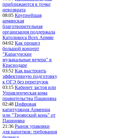
приближаются к точке
невозврата
08:05
Крупнейшая
армянская
благотворительная
организация поддержала
Католикоса Всех Армян
04:02
Как прошел
большой концерт
"Карасунские
музыкальные вечера" в
Краснодаре
03:52
Как выстроить
эффективную подготовку
к ОГЭ без перегрузок
03:15
Кабинет застоя или
Управленческая кома
правительства Пашиняна
02:48
Цифровая
капитуляция Армении
или "Троянский конь" от
Пашиняна
21:36
Рынок упаковки
для напитков: требования
бизнеса