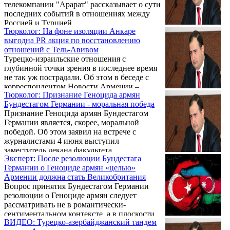
телекомпании "Арарат" рассказывает о сути
последних событий в отношениях между
Россией и Турцией.
Тюрколог: На фоне изоляции Анкаре
выгодна PR акция по восстановлению
отношений с Тель-Авивом
Турецко-израильские отношения с
глубинной точки зрения в последнее время
не так уж пострадали. Об этом в беседе с
корреспондентом Новости Армении –
Тюрколог: Признание Геноцида армян
NEWS.am заявил заместитель декана
Бундестагом Германии - моральная победа
Факультета востоковедения Ереванского
Признание Геноцида армян Бундестагом
госуниверситета, тюрколог Рубен
Германии является, скорее, моральной
Мелконян.
победой. Об этом заявил на встрече с
журналистами 4 июня выступил
заместитель декана факультета
Эксперт: После резолюции Бундестага
востоковедения ЕГУ, тюрколог Рубен
Германии о Геноциде армян «целью»
Мелконян, при этом отметив, что эйфория,
Армении должна стать Великобритания
последовавшая после этого шага Германии,
Вопрос принятия Бундестагом Германии
бессмысленная.
резолюции о Геноциде армян следует
рассматривать не в романтически-
сентиментальном контексте, а в плоскости
ВИДЕО: Турецко-азербайджанский тандем
холодного политического расчета. Об этом