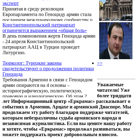
эксперт
Принятая в среду резолюция
Европарламента по Геноциду армян стала
посланием международному сообществу о
Константинопольский патриархат
том, что турецкая политика отрицания
ограничится выражением «общая боль»
Геноцида вечно продолжаться не может,
В день поминовения жертв Геноцида армян
сказал в четверг агентству «Новости-
- 24 апреля Константинопольский
Армения» турколог Рубен Мелконян.
патриархат ААЦ в Турции проведет
Литургию.
Тюрколог: Турецкие законы
>>
свидетельствуют о продолжении политики
Геноцида
Требования Армении в связи с Геноцидом
Уважаемые
армян опираются на 4 основы –
читатели! Уже
историографическую, политическую,
более тридцати
правовую и идеологическую. Об этом 2
лет Информационный центр «Еркрамас» рассказывает о
апреля в ходе обсуждения на тему
событиях в Армении, Арцахе и армянской Диаспоре. Мы
«Оккупация территорий Армении со
продолжаем эту работу благодаря поддержке читателей,
стороны Турецкой Республики и осуждение
которым небезразличны судьба армянского народа и
лишения армянского народа родины»
независимая журналистика. Если вы цените нашу работу
заявил заместитель декана Факультета
и хотите, чтобы «Еркрамас» продолжал развиваться, вы
востоковедения Ереванского
можете поддержать проект добровольным взносом.
государственного университета, тюрколог