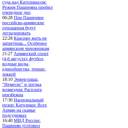
суда над Католикосом:
Режим Пашиняна пробил
очередное дно
06:28
При Пашиняне
российско-армянские
отношения будут
деградировать
22:28
Красиво жить не
запретишь... Особенно
армянским чиновникам
21:27
Армянский спорт
(4-6 августа): футбол,
водные виды,
единоборства, теннис,
хоккей
18:10
Энвер-паша,
"Немесис" и логика
возмездия: Расплата
неизбежна
17:30
Национальный
позор: Католикос Всех
Армян на скамье
подсудимых
16:40
МИД России:
Пашинян уготовил