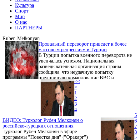
Культура
Спорт
Мир
О нас
ПАРТНЕРЫ
Ruben-Melkonyan
Провальный переворот приведет к более
массовым репрессиям в Турции
В Турции попытка военного переворота не
увенчалась успехом. Национальная
разведывательная организация страны
сообщила, что неудачную попытку
предприняли командование ВВС и
<<
жандармерия. Премьер-министр сообщил о
<
задержании 2839 мятежников, среди
1
которых как рядовые солдаты, так и
2
представители высшего офицерского звена.
3
В столкновениях погибли 161 человек.
4
Какими будут последствия, могут ли
5
ночные события привести к каким-то
ВИДЕО: Турколог Рубен Мелконян о
6
действиям со стороны Реждепа Тайипа
российско-турецких отношениях
7
Эрдогана или же турецкий лидер еще
Турколог Рубен Мелконян в эфире
8
жестче ...
программы "Повестка дня" ("Оракарг")
>