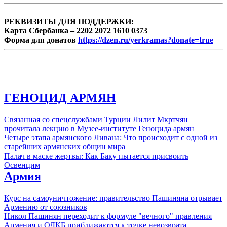
Рубен Мелконян.
РЕКВИЗИТЫ ДЛЯ ПОДДЕРЖКИ:
Карта Сбербанка – 2202 2072 1610 0373
Форма для донатов
https://dzen.ru/yerkramas?donate=true
ГЕНОЦИД АРМЯН
Связанная со спецслужбами Турции Лилит Мкртчян
прочитала лекцию в Музее-институте Геноцида армян
Четыре этапа армянского Ливана: Что происходит с одной из
старейших армянских общин мира
Палач в маске жертвы: Как Баку пытается присвоить
Освенцим
Армия
Курс на самоуничтожение: правительство Пашиняна отрывает
Армению от союзников
Никол Пашинян переходит к формуле "вечного" правления
Армения и ОДКБ приближаются к точке невозврата