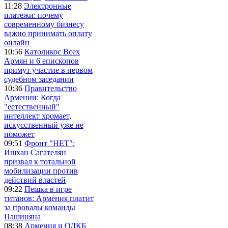
11:28
Электронные
платежи: почему
современному бизнесу
важно принимать оплату
онлайн
10:56
Католикос Всех
Армян и 6 епископов
примут участие в первом
судебном заседании
10:36
Правительство
Армении: Когда
"естественный"
интеллект хромает,
искусственный уже не
поможет
09:51
Фронт "НЕТ":
Ишхан Сагателян
призвал к тотальной
мобилизации против
действий властей
09:22
Пешка в игре
титанов: Армения платит
за провалы команды
Пашиняна
08:38
Армения и ОДКБ