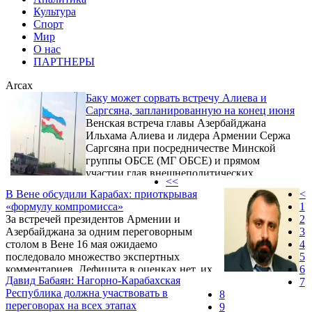
Культура
Спорт
Мир
О нас
ПАРТНЕРЫ
Arcax
Баку может сорвать встречу Алиева и
Саргсяна, запланированную на конец июня
Венская встреча главы Азербайджана
Ильхама Алиева и лидера Армении Сержа
Саргсяна при посредничестве Минской
группы ОБСЕ (МГ ОБСЕ) и прямом
участии глав внешнеполитических
<<
ведомств США, России и Франции должна
В Вене обсудили Карабах: приоткрывая
<
была не только возобновить переговорный
«формулу компромисса»
1
процесс, но и внести в него определенные
За встречей президентов Армении и
2
изменения. Это напрямую следует из
Азербайджана за одним переговорным
3
принятых в Вене обязательств Баку и
столом в Вене 16 мая ожидаемо
4
Еревана по выполнению соглашения о
последовало множество экспертных
5
прекращении огня 1994−1995 годов. При
комментариев. Дефицита в оценках нет, их
6
этом стороны официально заверили, что
Давид Бабаян: Нагорно-Карабахская
диапазон внушителен — от крайне
7
готовы работать над созданием ...
Республика должна участвовать в
скептических до близких к эйфорическим.
8
переговорах на всех этапах
В этом потоке мнений аналитиков,
9