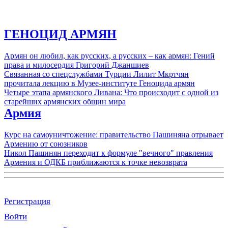
ГЕНОЦИД АРМЯН
Армян он любил, как русских, а русских – как армян: Гений
права и милосердия Григорий Джаншиев
Связанная со спецслужбами Турции Лилит Мкртчян
прочитала лекцию в Музее-институте Геноцида армян
Четыре этапа армянского Ливана: Что происходит с одной из
старейших армянских общин мира
Армия
Курс на самоуничтожение: правительство Пашиняна отрывает
Армению от союзников
Никол Пашинян переходит к формуле "вечного" правления
Армения и ОДКБ приближаются к точке невозврата
Регистрация
Войти