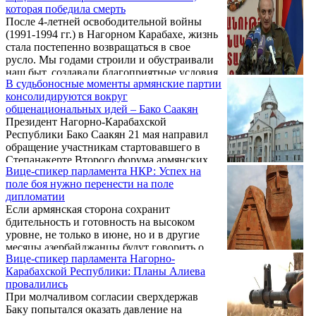
которая победила смерть
через месяц после «четырехдневной
После 4-летней освободительной войны
войны», чтобы выяснить, какое место
(1991-1994 гг.) в Нагорном Карабахе, жизнь
занимает религия в многолетнем армяно-
стала постепенно возвращаться в свое
азербайджанском конфликте.
русло. Мы годами строили и обустраивали
наш быт, создавали благоприятные условия
В судьбоносные моменты армянские партии
для жизни. Постепенно создавалась
консолидируются вокруг
инфраструктура, появлялись новые школы
общенациональных идей – Бако Саакян
и детские сады. Живя в состоянии
Президент Нагорно-Карабахской
полувойны, каждый из нас в глубине души
Республики Бако Саакян 21 мая направил
осознавал, что это, в некотором роде,
обращение участникам стартовавшего в
спокойствие в Арцахе - нестабильно, и бои
Степанакерте Второго форума армянских
могут вспыхнуть с новой силой каждую
Вице-спикер парламента НКР: Успех на
политических партий. Как сообщили
минуту.
поле боя нужно перенести на поле
Новости Армении – NEWS.am в пресс-
дипломатии
службе главы НКР, в послании говорится:
Если армянская сторона сохранит
бдительность и готовность на высоком
уровне, не только в июне, но и в другие
месяцы азербайджанцы будут говорить о
Вице-спикер парламента Нагорно-
мирных переговорах. Об этом в беседе с
Карабахской Республики: Планы Алиева
корреспондентом Новости Армении –
провалились
NEWS.am заявил вице-председатель
При молчаливом согласии сверхдержав
Национального Собрания Нагорно-
Баку попытался оказать давление на
Карабахской Республики Ваграм Балаян.