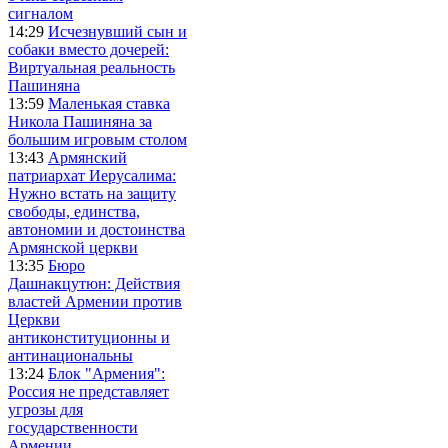
сигналом
14:29
Исчезнувший сын и
собаки вместо дочерей:
Виртуальная реальность
Пашиняна
13:59
Маленькая ставка
Никола Пашиняна за
большим игровым столом
13:43
Армянский
патриархат Иерусалима:
Нужно встать на защиту
свободы, единства,
автономии и достоинства
Армянской церкви
13:35
Бюро
Дашнакцутюн: Действия
властей Армении против
Церкви
антиконституционны и
антинациональны
13:24
Блок "Армения":
Россия не представляет
угрозы для
государственности
Армении