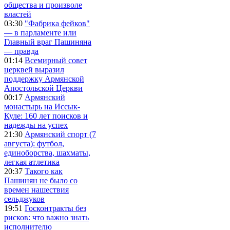
общества и произволе
властей
03:30
"Фабрика фейков"
— в парламенте или
Главный враг Пашиняна
— правда
01:14
Всемирный совет
церквей выразил
поддержку Армянской
Апостольской Церкви
00:17
Армянский
монастырь на Иссык-
Куле: 160 лет поисков и
надежды на успех
21:30
Армянский спорт (7
августа): футбол,
единоборства, шахматы,
легкая атлетика
20:37
Такого как
Пашинян не было со
времен нашествия
сельджуков
19:51
Госконтракты без
рисков: что важно знать
исполнителю