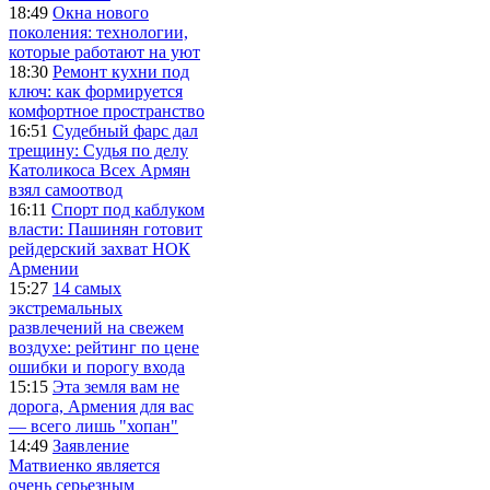
18:49
Окна нового
поколения: технологии,
которые работают на уют
18:30
Ремонт кухни под
ключ: как формируется
комфортное пространство
16:51
Судебный фарс дал
трещину: Судья по делу
Католикоса Всех Армян
взял самоотвод
16:11
Спорт под каблуком
власти: Пашинян готовит
рейдерский захват НОК
Армении
15:27
14 самых
экстремальных
развлечений на свежем
воздухе: рейтинг по цене
ошибки и порогу входа
15:15
Эта земля вам не
дорога, Армения для вас
— всего лишь "хопан"
14:49
Заявление
Матвиенко является
очень серьезным