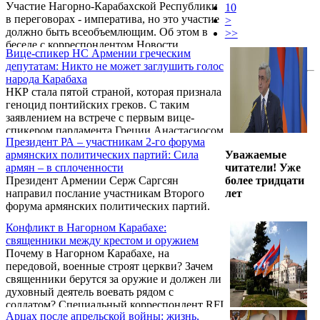
Участие Нагорно-Карабахской Республики
журналистов и политиков читателю сложно
10
в переговорах - императива, но это участие
разобраться с итогами венской встречи, не
>
должно быть всеобъемлющим. Об этом в
говоря уже о кулуарной части имевших
>>
беседе с корреспондентом Новости
место дискуссий.
Вице-спикер НС Армении греческим
Армении – NEWS.am заявил пресс-
депутатам: Никто не может заглушить голос
секретарь президента Нагорно-Карабахской
народа Карабаха
Республики Давид Бабаян, касаясь
НКР стала пятой страной, которая признала
последнего заявления российского
геноцид понтийских греков. С таким
сопредседателя Минской группы ОБСЕ
заявлением на встрече с первым вице-
Игоря Попова в связи с необходимостью
спикером парламента Греции Анастасиосом
возвращения Нагорного Карабаха за стол
Президент РА – участникам 2-го форума
Куракисом, руководителем парламентской
переговоров.
армянских политических партий: Сила
Уважаемые
группы дружбы Греция-Армения Элен
армян – в сплоченности
читатели! Уже
Стаматаки и заместителем руководителя
Президент Армении Серж Саргсян
более тридцати
этой группы Антонисом Баломенакисом
направил послание участникам Второго
лет
выступил вице-председатель
форума армянских политических партий.
Национального Собрания Армении,
руководитель парламентской группы
Конфликт в Нагорном Карабахе:
дружбы Армения-Греция Эдуард
священники между крестом и оружием
Шармазанов, который находится в Афинах с
Почему в Нагорном Карабахе, на
рабочим визитом.
передовой, военные строят церкви? Зачем
священники берутся за оружие и должен ли
духовный деятель воевать рядом с
солдатом? Специальный корреспондент RFI
Арцах после апрельской войны: жизнь,
отправилась в непризнанную республику