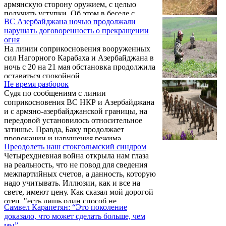
армянскую сторону оружием, с целью
получить уступки. Об этом в беседе с
ВС Азербайджана ночью продолжали
корреспондентом Новости Армении –
нарушать договоренность о прекращении
NEWS.am заявил вице-председатель
огня
Национального Собрания Нагорно-
На линии соприкосновения вооруженных
Карабахской Республики Ваграм Балаян.
сил Нагорного Карабаха и Азербайджана в
ночь c 20 на 21 мая обстановка продолжила
оставаться спокойной.
Не время разборок
Судя по сообщениям с линии
соприкосновения ВС НКР и Азербайджана
и с армяно-азербайджанской границы, на
передовой установилось относительное
затишье. Правда, Баку продолжает
провокации и нарушения режима
Преодолеть наш стокгольмский синдром
прекращения огня, но преимущественно
Четырехдневная война открыла нам глаза
беспорядочной пальбой из стрелкового
на реальность, что не повод для сведения
оружия и поджогом травы в нейтральной
межпартийных счетов, а данность, которую
зоне.
надо учитывать. Иллюзии, как и все на
свете, имеют цену. Как сказал мой дорогой
отец, "есть лишь один способ не
Самвел Карапетян: “Это поколение
разочаровываться - не очаровываться".
доказало, что может сделать больше, чем
мы”