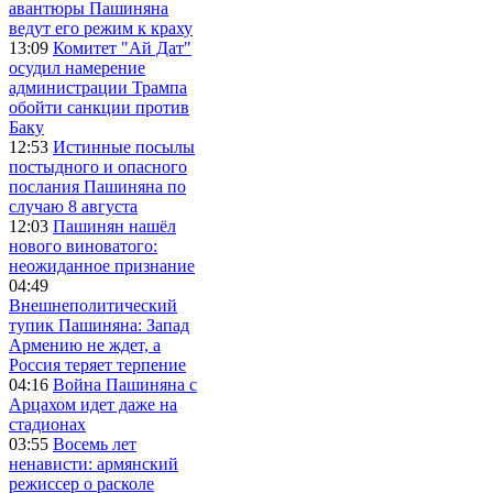
авантюры Пашиняна
ведут его режим к краху
13:09
Комитет "Ай Дат"
осудил намерение
администрации Трампа
обойти санкции против
Баку
12:53
Истинные посылы
постыдного и опасного
послания Пашиняна по
случаю 8 августа
12:03
Пашинян нашёл
нового виноватого:
неожиданное признание
04:49
Внешнеполитический
тупик Пашиняна: Запад
Армению не ждет, а
Россия теряет терпение
04:16
Война Пашиняна с
Арцахом идет даже на
стадионах
03:55
Восемь лет
ненависти: армянский
режиссер о расколе