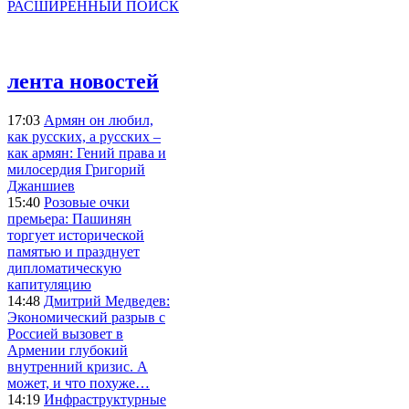
РАСШИРЕННЫЙ ПОИСК
лента новостей
17:03
Армян он любил,
как русских, а русских –
как армян: Гений права и
милосердия Григорий
Джаншиев
15:40
Розовые очки
премьера: Пашинян
торгует исторической
памятью и празднует
дипломатическую
капитуляцию
14:48
Дмитрий Медведев:
Экономический разрыв с
Россией вызовет в
Армении глубокий
внутренний кризис. А
может, и что похуже…
14:19
Инфраструктурные