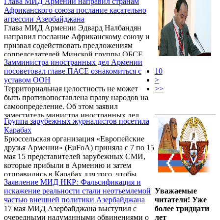
Глава МИД Армении направил странам
конгресса Левон Зурабян.
Африканского союза послание касательно
агрессии Азербайджана
Глава МИД Армении Эдвард Налбандян
направил послание Африканскому союзу и
призвал содействовать предложениям
сопредседателей Минской группы ОБСЕ.
Замминистра иностранных дел Армении
посоветовал главе ПАСЕ ознакомиться с
10
уставом ООН
>
Территориальная целостность не может
>>
быть противопоставлена праву народов на
самоопределение. Об этом заявил
заместитель министра иностранных дел
Группа зарубежных журналистов посетила
Армении Шаварш Кочарян, комментируя по
Карабах
просьбе «Арменпресс» заявление главы
Брюссельская организация «Европейские
ПАСЕ Педро Аграмунта о том, что он
друзья Армении» (EuFoA) приняла с 7 по 15
выступает за решение конфликтов на
мая 15 представителей зарубежных СМИ,
основе принципа территориальной
которые прибыли в Армению и затем
целостности.
отправились в Карабах для того, чтобы
Заявление МИД НКР: Фальсификация и
осветить азербайджанскую агрессию в
искажение реальности стали неотъемлемой
Уважаемые
начале апреля и сложившуюся после нее
частью внешней политики Азербайджана
читатели! Уже
обстановку.
17 мая МИД Азербайджана выступил с
более тридцати
очередными надуманными обвинениями о
лет