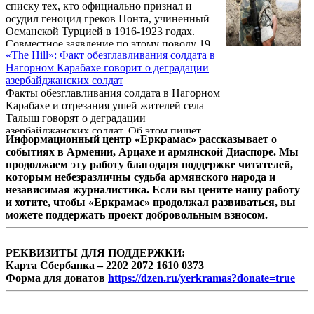
списку тех, кто официально признал и
Карабахской Республики – самое грубое
осудил геноцид греков Понта, учиненный
нарушение соглашения о перемирии от
Османской Турцией в 1916-1923 годах.
1994 г, а также норм ООН по мирному
Совместное заявление по этому поводу 19
разрешению конфликтов", подчеркнуто в
«The Hill»: Факт обезглавливания солдата в
мая – в день 100-летней годовщины
документе, состоящем из 4 пунктов и
Нагорном Карабахе говорит о деградации
геноцида понтийских греков приняли
единогласно принятом ...
азербайджанских солдат
фракции Национального собрания НКР.
Факты обезглавливания солдата в Нагорном
Заявление подписали все фракции
Карабахе и отрезания ушей жителей села
арцахского парламента – «Родина»,
Талыш говорят о деградации
«Демократия», «Дашнакцутюн»,
азербайджанских солдат. Об этом пишет
«Движение-88» и «Возрождение».
Информационный центр «Еркрамас» рассказывает о
«The Hill».
событиях в Армении, Арцахе и армянской Диаспоре. Мы
продолжаем эту работу благодаря поддержке читателей,
которым небезразличны судьба армянского народа и
независимая журналистика. Если вы цените нашу работу
и хотите, чтобы «Еркрамас» продолжал развиваться, вы
можете поддержать проект добровольным взносом.
РЕКВИЗИТЫ ДЛЯ ПОДДЕРЖКИ:
Карта Сбербанка – 2202 2072 1610 0373
Форма для донатов
https://dzen.ru/yerkramas?donate=true