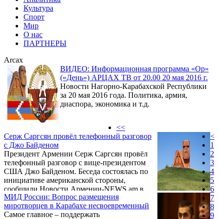
Культура
Спорт
Мир
О нас
ПАРТНЕРЫ
Arcax
ВИДЕО: Информационная программа «Ор»
(«День») АРЦАХ ТВ от 20.00 20 мая 2016 г.
Новости Нагорно-Карабахской Республики
за 20 мая 2016 года. Политика, армия,
диаспора, экономика и т.д.
<<
Серж Саргсян провёл телефонный разговор
<
с Джо Байденом
1
Президент Армении Серж Саргсян провёл
2
телефонный разговор с вице-президентом
3
США Джо Байденом. Беседа состоялась по
4
инициативе американской стороны,
5
сообщили Новости Армении-NEWS.am в
6
МИД России: Вопрос размещения
пресс-службе главы Армении. Обсуждались
7
миротворцев в Карабахе несвоевременный
вопросы урегулирования карабахской
8
Самое главное – поддержать
проблемы.
9