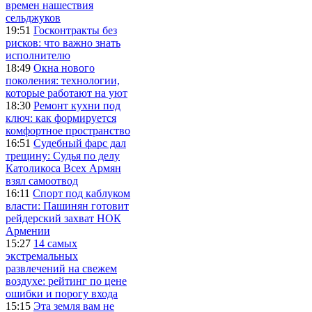
времен нашествия
сельджуков
19:51
Госконтракты без
рисков: что важно знать
исполнителю
18:49
Окна нового
поколения: технологии,
которые работают на уют
18:30
Ремонт кухни под
ключ: как формируется
комфортное пространство
16:51
Судебный фарс дал
трещину: Судья по делу
Католикоса Всех Армян
взял самоотвод
16:11
Спорт под каблуком
власти: Пашинян готовит
рейдерский захват НОК
Армении
15:27
14 самых
экстремальных
развлечений на свежем
воздухе: рейтинг по цене
ошибки и порогу входа
15:15
Эта земля вам не