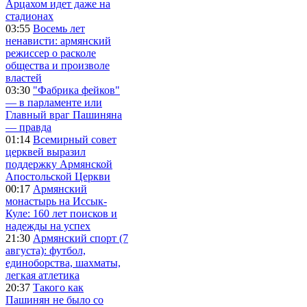
Арцахом идет даже на
стадионах
03:55
Восемь лет
ненависти: армянский
режиссер о расколе
общества и произволе
властей
03:30
"Фабрика фейков"
— в парламенте или
Главный враг Пашиняна
— правда
01:14
Всемирный совет
церквей выразил
поддержку Армянской
Апостольской Церкви
00:17
Армянский
монастырь на Иссык-
Куле: 160 лет поисков и
надежды на успех
21:30
Армянский спорт (7
августа): футбол,
единоборства, шахматы,
легкая атлетика
20:37
Такого как
Пашинян не было со