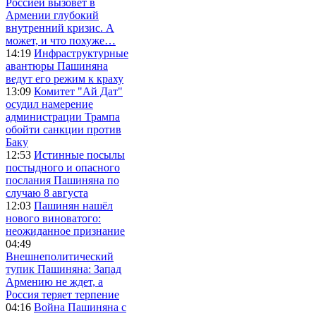
Россией вызовет в
Армении глубокий
внутренний кризис. А
может, и что похуже…
14:19
Инфраструктурные
авантюры Пашиняна
ведут его режим к краху
13:09
Комитет "Ай Дат"
осудил намерение
администрации Трампа
обойти санкции против
Баку
12:53
Истинные посылы
постыдного и опасного
послания Пашиняна по
случаю 8 августа
12:03
Пашинян нашёл
нового виноватого:
неожиданное признание
04:49
Внешнеполитический
тупик Пашиняна: Запад
Армению не ждет, а
Россия теряет терпение
04:16
Война Пашиняна с