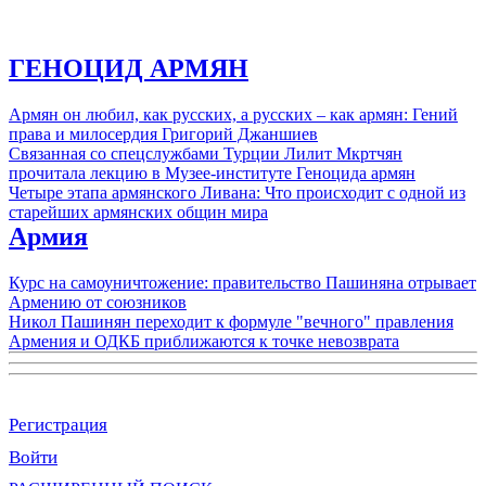
ГЕНОЦИД АРМЯН
Армян он любил, как русских, а русских – как армян: Гений
права и милосердия Григорий Джаншиев
Связанная со спецслужбами Турции Лилит Мкртчян
прочитала лекцию в Музее-институте Геноцида армян
Четыре этапа армянского Ливана: Что происходит с одной из
старейших армянских общин мира
Армия
Курс на самоуничтожение: правительство Пашиняна отрывает
Армению от союзников
Никол Пашинян переходит к формуле "вечного" правления
Армения и ОДКБ приближаются к точке невозврата
Регистрация
Войти