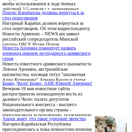
якобы использовании в ходе боевых
действий 2-5 апреля с.г. запрещенных
Попов: Карабахцы должны вернуться за
боеприпасов, в частности, снарядов с белым
стол переговоров
фосфором.
Нагорный Карабах должен вернуться за
стол переговоров. Об этом корреспонденту
Новости Армении – NEWS.am заявил
российский сопредседатель Минской
группы ОБСЕ Игорь Попов.
Невеста Ароняна планирует назвать
первенца именем легендарного армянского
героя
Невеста известного армянского шахматиста
Левона Ароняна, австралийская
шахматистка, носящая титул "шахматная
Анна Курникова" Ариана Каоли в статье,
Браво, Чили! Браво, АНК Южной Америки!
опубликованной в издаваемой ею
Вечером 19 мая новостные сайты
бесплатной еженедельной газете
раcпространили неожиданную весть из
"Путешественник", призналась в том, что
далекого Чили: палата депутатов
назовет первого сына Монте.
Национального конгресса - высшего
законодательного органа страны -
проголосовала за резолюцию, осуждающую
Арцах знает, что такое турецкие зверства
агрессию Азербайджана против НКР в
Нагорно-Карабахская Республика
апреле нынешнего года. "Агрессия
присоединилась к пока немногочисленному
Азербайджана против Нагорно-