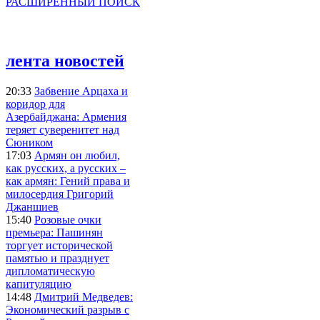
РАСШИРЕННЫЙ ПОИСК
лента новостей
20:33
Забвение Арцаха и
коридор для
Азербайджана: Армения
теряет суверенитет над
Сюником
17:03
Армян он любил,
как русских, а русских –
как армян: Гений права и
милосердия Григорий
Джаншиев
15:40
Розовые очки
премьера: Пашинян
торгует исторической
памятью и празднует
дипломатическую
капитуляцию
14:48
Дмитрий Медведев:
Экономический разрыв с