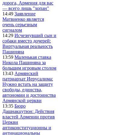
дорога, Армения для вас
— всего лишь "хопан"
14:49
Заявление
Матвиенко является
очень серьезным
сигналом
14:29
Исчезнувший сын и
собаки вместо дочерей:
Виртуальная реальность
Пашиняна
13:59
Маленькая ставка
Никола Пашиняна за
большим игровым столом
13:43
Армянский
патриархат Иерусалима:
Нужно встать на защиту
свободы, единства,
автономии и достоинства
Армянской церкви
13:35
Бюро
Дашнакцутюн: Действия
властей Армении против
Церкви
антиконституционны и
антинациональны