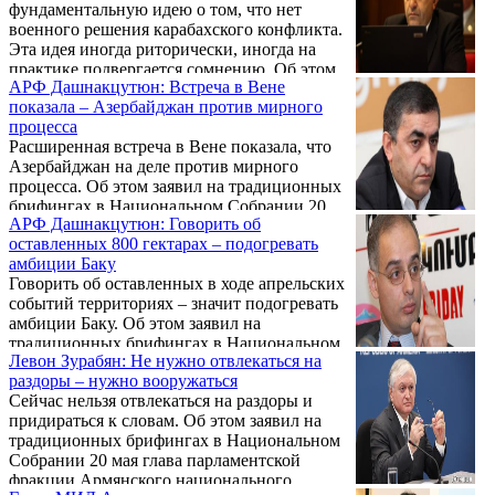
фундаментальную идею о том, что нет
военного решения карабахского конфликта.
Эта идея иногда риторически, иногда на
практике подвергается сомнению. Об этом
АРФ Дашнакцутюн: Встреча в Вене
в беседе с армянскими журналистами в
показала – Азербайджан против мирного
Москве заявил директор Четвертого
процесса
департамента стран СНГ МИД России
Расширенная встреча в Вене показала, что
Алексей Павловский.
Азербайджан на деле против мирного
процесса. Об этом заявил на традиционных
брифингах в Национальном Собрании 20
АРФ Дашнакцутюн: Говорить об
мая глава парламентской фракции АРФ
оставленных 800 гектарах – подогревать
Дашнакцутюн Армен Рустамян.
амбиции Баку
Говорить об оставленных в ходе апрельских
событий территориях – значит подогревать
амбиции Баку. Об этом заявил на
традиционных брифингах в Национальном
Левон Зурабян: Не нужно отвлекаться на
Собрании 20 мая глава парламентской
раздоры – нужно вооружаться
фракции АРФ Дашнакцутюн Армен
Сейчас нельзя отвлекаться на раздоры и
Рустамян.
придираться к словам. Об этом заявил на
традиционных брифингах в Национальном
Собрании 20 мая глава парламентской
фракции Армянского национального