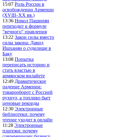
15:07
Роль России в
освобождении Армении
(XVIII–XX вв.)
13:36
Никол Пашинян
переходит к формуле
"вечного" правления
13:22
Закон силы вместо
силы закона: Давид
Ишханян о судилище в
Баку
13:08
Попытка
переписать историю и
стать властью в
армянском вилайете
12:49
Драматическое
падение Армении:
товарооборот с Россией
рухнул, а топливо бьет
ценовые рекорды
12:30
Электронные
библиотеки: почему
чтение уходит в онлайн
11:28
Электронные
платежи: почему
современному бизнесу