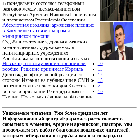
В понедельник состоялся телефонный
оказалась преждевременной.
разговор между премьер-министром
Республики Армения Николом Пашиняном
и президентом Российской Федерации
Абсолютная изоляция: армянские пленные
Владимиром Путиным. Как уточнил пресс-
в Баку лишены связи с миром и
секретарь российского президента Дмитрий
медицинской помощи
Песков, слова которого передает агентство
Судьба и состояние здоровья армянских
РИА Новости, беседа прошла по
военнопленных, удерживаемых в
инициативе армянской стороны. Особого
пенитенциарных учреждениях
внимания заслуживает политический фон
Азербайджана, остаются одной из самых
этих переговоров. Ни в одном из
Неважно, кто кому звонил и звонил ли
10
острых и закрытых гуманитарных проблем.
официальных релизов не упоминается,
вообще: Решение принимает Израиль
11
Заключенные лишены доступа к
поздравил ли Владимир Путин Никола
Долго ждал официальной реакции со
12
независимым врачам, а их родственники
Пашиняна с победой на прошедших ...
стороны Израиля на публикации в СМИ о
13
месяцами ждут коротких телефонных
решении снять с повестки дня Кнессета
>
звонков. На фоне сообщений о тяжелых
вопрос о признании Геноцида армян в
>>
травмах и переломах, которые могут быть
Турции. Поскольку официальной реакции
прямым следствием пыток, юристы и
так и не последовало, можно изложить
международные благотворительные
финальные мысли.
организации требуют немедленного
Уважаемые читатели! Уже более тридцати лет
вмешательства структур ООН и
Информационный центр «Еркрамас» рассказывает о
нейтральных государст ...
событиях в Армении, Арцахе и армянской Диаспоре. Мы
продолжаем эту работу благодаря поддержке читателей,
которым небезразличны судьба армянского народа и