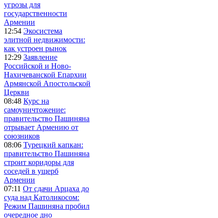
угрозы для
государственности
Армении
12:54
Экосистема
элитной недвижимости:
как устроен рынок
12:29
Заявление
Российской и Ново-
Нахичеванской Епархии
Армянской Апостольской
Церкви
08:48
Курс на
самоуничтожение:
правительство Пашиняна
отрывает Армению от
союзников
08:06
Турецкий капкан:
правительство Пашиняна
строит коридоры для
соседей в ущерб
Армении
07:11
От сдачи Арцаха до
суда над Католикосом:
Режим Пашиняна пробил
очередное дно