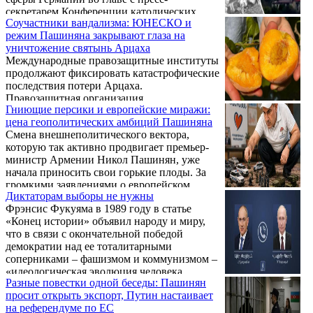
секретарем Конференции католических
Соучастники вандализма: ЮНЕСКО и
епископов Германии доктором Маттиасом
режим Пашиняна закрывают глаза на
Коппом Католикос всех армян Гарегин II
уничтожение святынь Арцаха
рассказал о вызовах, стоящих перед
Международные правозащитные институты
армянским народом, коснувшись важной
продолжают фиксировать катастрофические
миссии ААЦ в укреплении христианской
последствия потери Арцаха.
веры, сохранении национальной
Правозащитная организация
идентичности, созидании духовного и
Гниющие персики и европейские миражи:
«Международная христианская
культурного наследия. Его Святейшество
цена геополитических амбиций Пашиняна
солидарность» (Christian Solidarity
выразил признательность дружественным ...
Смена внешнеполитического вектора,
International – CSI) официально обратилась к
которую так активно продвигает премьер-
Совету ООН по правам человека в Женеве.
министр Армении Никол Пашинян, уже
В своем устном заявлении структура
начала приносить свои горькие плоды. За
потребовала организовать миссию по
громкими заявлениями о европейском
установлению фактов тотального
Диктаторам выборы не нужны
будущем скрывается суровая реальность:
уничтожения христианского культурного
Фрэнсис Фукуяма в 1989 году в статье
армянские производители стремительно
наследия в Арцахе. Правозащитники прямо
«Конец истории» объявил народу и миру,
теряют ключевые рынки сбыта, тонны
указывают на непрекращающийся
что в связи с окончательной победой
продукции гниют на складах, а профильные
гуманитарный ...
демократии над ее тоталитарными
ведомства демонстрируют абсолютную
соперниками – фашизмом и коммунизмом –
профессиональную непригодность в защите
«идеологическая эволюция человека
интересов отечественного бизнеса.
Разные повестки одной беседы: Пашинян
завершилась». И печально добавил в
просит открыть экспорт, Путин настаивает
заключение, что в результате «жизнь станет,
на референдуме по ЕС
пожалуй, скучной». Грусть Фукуямы