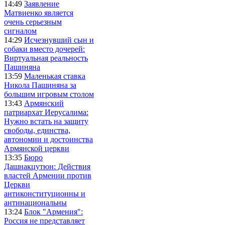
14:49
Заявление
Матвиенко является
очень серьезным
сигналом
14:29
Исчезнувший сын и
собаки вместо дочерей:
Виртуальная реальность
Пашиняна
13:59
Маленькая ставка
Никола Пашиняна за
большим игровым столом
13:43
Армянский
патриархат Иерусалима:
Нужно встать на защиту
свободы, единства,
автономии и достоинства
Армянской церкви
13:35
Бюро
Дашнакцутюн: Действия
властей Армении против
Церкви
антиконституционны и
антинациональны
13:24
Блок "Армения":
Россия не представляет