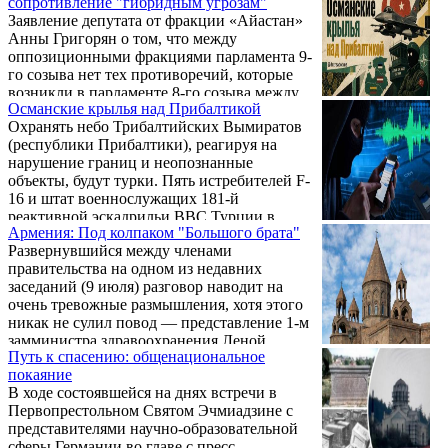
сопротивление "гибридным угрозам"
народу. 5 миллиардов долларов потерь,
Заявление депутата от фракции «Айастан»
падение товарооборота на 21,5%,
Анны Григорян о том, что между
потенциальная потеря 14% ВВП — это не
оппозиционными фракциями парламента 9-
просто строки в отчётах, это приговор
го созыва нет тех противоречий, которые
экономике, которую сознательно толкают в
возникли в парламенте 8-го созыва между
пропасть ради узких политических
Османские крылья над Прибалтикой
фракциями «Айастан» и «Честь имею»,
амбиций, несовместимых с
Охранять небо Трибалтийских Вымиратов
взбудоражило политологов на службе у
государственностью в нынешних
(республики Прибалтики), реагируя на
режима. Общественный телеканал
геополитических реал ...
нарушение границ и неопознанные
инициировал целый парад выступлений на
объекты, будут турки. Пять истребителей F-
эту тему: господа выступили с
16 и штат военнослужащих 181-й
опровергающим прогнозом, в частности,
реактивной эскадрильи ВВС Турции в
Арнольд Блеян напророчил, что между
Армения: Под колпаком "Большого брата"
составе 76 человек, как сообщает рупор
фракциями «Сильная Армения» и
Развернувшийся между членами
османской пропаганды Anadolu, облюбуют
«Айастан» со временем непременно
правительства на одном из недавних
эстонскую авиабазу Эмари в августе и
возникнут ...
заседаний (9 июля) разговор наводит на
пробудут там до ноября.
очень тревожные размышления, хотя этого
никак не сулил повод — представление 1-м
замминистра здравоохранения Леной
Путь к спасению: общенациональное
Нанушян проекта решения о порядке
покаяние
расчета, начисления и выплаты бонусных
В ходе состоявшейся на днях встречи в
баллов в сфере всеобщего страхования
Первопрестольном Святом Эчмиадзине с
здоровья…
представителями научно-образовательной
сферы Германии во главе с пресс-