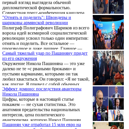
первый взгляд выглядела обычной
дипломатической формальностью.
Совместная пресс-конференция канцлера
"Отнять и поделить": Швондеры и
Германии Фридриха Мерца и президента
шариковы армянской революции
Азербайджана Ильхама Алиева ничем не
Полиграф Полиграфович Шариков из всего
предвещала сенсаций, пока один из
вороха идей всемирной социалистической
журналистов не напомнил о публикации
революции усвоил только один императив:
британской Times, сообщившей о закрытых
отнять и поделить. Все остальное —
переговорах представителей России и
производное и даже лишнее. Главное —
Германии, состоявшихся 12–14 июля в
Самый тяжелый удар по Пашиняну придет
пустить буржуев по миру под свист и
бакинском отеле Four Seasons и
из его окружения
улюлюкание пролетарских масс. Пусть,
посвященных украинскому
Окружение Никола Пашиняна — это уже
дескать, учатся жить в условиях всеобщей
урегулированию. Именно после этого
далеко не те «с рваными брюками» и
уравниловки. Какая разница —
дипломатическая ...
пустыми карманами, которыми он так
сахарозаводчик ты, светила мировой науки
любил хвастаться. Он говорил: «Я не такой,
или ловец котов в подворотне?
как другие. Я привел с собой обычных
Эффект домино: последствия авантюры
бедных людей из народа». Но за девять лет
Никола Пашиняна
эти «обычные люди» настолько изменились,
Цифры, которые в настоящей статье
их настолько разнесло, что сегодня в них
покажем — не сухая статистика. Это
уже трудно узнать вчерашних парней.
анатомия предательства национальных
интересов, цена политического
авантюризма, которую Никол Пашинян
Пашинян уже отработал 15 млн евро на
собственноручно выписал армянскому