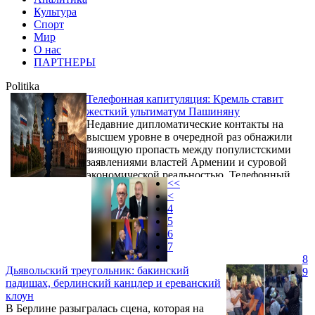
Культура
Спорт
Мир
О нас
ПАРТНЕРЫ
Politika
Телефонная капитуляция: Кремль ставит
жесткий ультиматум Пашиняну
Недавние дипломатические контакты на
высшем уровне в очередной раз обнажили
зияющую пропасть между популистскими
заявлениями властей Армении и суровой
экономической реальностью. Телефонный
<<
разговор, состоявшийся 27 июля между
<
премьер-министром Армении Николом
4
Пашиняном и президентом России
5
Владимиром Путиным, стал не просто
6
очередным протокольным мероприятием.
7
Это было вынужденное признание полного
8
провала многолетней стратегии правящего
Дьявольский треугольник: бакинский
9
режима, пытавшегося балансировать между
падишах, берлинский канцлер и ереванский
Западом и Москвой.
клоун
В Берлине разыгралась сцена, которая на