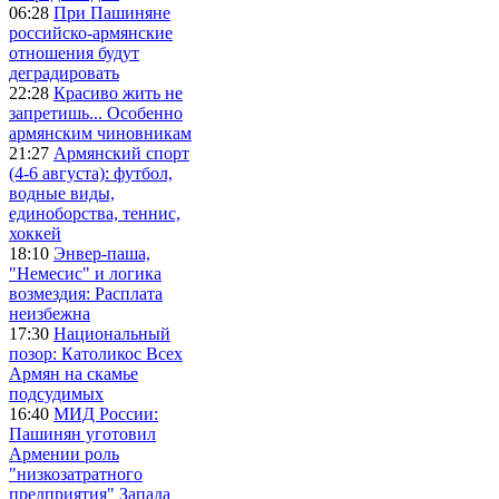
06:28
При Пашиняне
российско-армянские
отношения будут
деградировать
22:28
Красиво жить не
запретишь... Особенно
армянским чиновникам
21:27
Армянский спорт
(4-6 августа): футбол,
водные виды,
единоборства, теннис,
хоккей
18:10
Энвер-паша,
"Немесис" и логика
возмездия: Расплата
неизбежна
17:30
Национальный
позор: Католикос Всех
Армян на скамье
подсудимых
16:40
МИД России:
Пашинян уготовил
Армении роль
"низкозатратного
предприятия" Запада