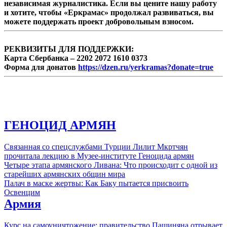
независимая журналистика. Если вы цените нашу работу
и хотите, чтобы «Еркрамас» продолжал развиваться, вы
можете поддержать проект добровольным взносом.
РЕКВИЗИТЫ ДЛЯ ПОДДЕРЖКИ:
Карта Сбербанка – 2202 2072 1610 0373
Форма для донатов
https://dzen.ru/yerkramas?donate=true
ГЕНОЦИД АРМЯН
Связанная со спецслужбами Турции Лилит Мкртчян
прочитала лекцию в Музее-институте Геноцида армян
Четыре этапа армянского Ливана: Что происходит с одной из
старейших армянских общин мира
Палач в маске жертвы: Как Баку пытается присвоить
Освенцим
Армия
Курс на самоуничтожение: правительство Пашиняна отрывает