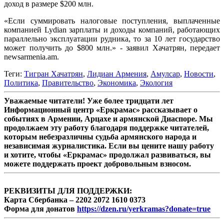
доход в размере $200 млн.
«Если суммировать налоговые поступления, выплаченные
компанией Lydian зарплаты и доходы компаний, работающих
параллельно эксплуатации рудника, то за 10 лет государство
может получить до $800 млн.» - заявил Хачатрян, передает
newsarmenia.am.
Теги:
Тигран Хачатрян
,
Лидиан Армения
,
Амулсар
,
Новости
,
Политика
,
Правительство
,
Экономика
,
Экология
Уважаемые читатели! Уже более тридцати лет
Информационный центр «Еркрамас» рассказывает о
событиях в Армении, Арцахе и армянской Диаспоре. Мы
продолжаем эту работу благодаря поддержке читателей,
которым небезразличны судьба армянского народа и
независимая журналистика. Если вы цените нашу работу
и хотите, чтобы «Еркрамас» продолжал развиваться, вы
можете поддержать проект добровольным взносом.
РЕКВИЗИТЫ ДЛЯ ПОДДЕРЖКИ:
Карта Сбербанка – 2202 2072 1610 0373
Форма для донатов
https://dzen.ru/yerkramas?donate=true