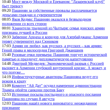
10:40
Мост между Москвой и Ереваном: "Лазаревский клуб"
бьет тревогу
09:20
Пашинян за собственные провалы расплачивается
деньгами граждан и суверенитетом
08:05
Яков Кедми: Пашинян оказался в безвыходном
положении со всех сторон
00:01
Хранители традиций из Чалтыря: семья донских армян
признана лучшей в России
20:33
Забвение Арцаха и коридор для Азербайджана: Армения
теряет суверенитет над Сюником
17:03
Армян он любил, как русских, а русских – как армян:
Гений права и милосердия Григорий Джаншиев
15:40
Розовые очки премьера: Пашинян торгует исторической
памятью и празднует дипломатическую капитуляцию
14:48
Дмитрий Медведев: Экономический разрыв с Россией
вызовет в Армении глубокий внутренний кризис. А может, и
что похуже…
14:19
Инфраструктурные авантюры Пашиняна ведут его
режим к краху
13:09
Комитет "Ай Дат" осудил намерение администрации
Трампа обойти санкции против Баку
12:53
Истинные посылы постыдного и опасного послания
Пашиняна по случаю 8 августа
12:03
Пашинян нашёл нового виноватого: неожиданное
признание