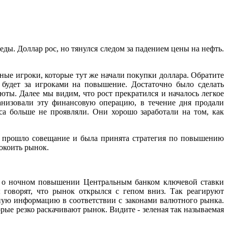
ды. Доллар рос, но тянулся следом за падением цены на нефть.
ные игроки, которые тут же начали покупки доллара. Обратите
 будет за игроками на повышение. Достаточно было сделать
юты. Далее мы видим, что рост прекратился и началось легкое
ганизовали эту финансовую операцию, в течение дня продали
а больше не проявляли. Они хорошо заработали на том, как
е прошло совещание и была принята стратегия по повышению
покоить рынок.
и о ночном повышении Центральным банком ключевой ставки
говорят, что рынок открылся с гепом вниз. Так реагируют
ую информацию в соответствии с законами валютного рынка.
рые резко раскачивают рынок. Видите - зеленая так называемая