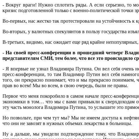
- Вокруг враги! Нужно сплотить ряды. А если серьезно, то мо
кризис подготовленной только с военно-политической точки зр
Во-первых, нас жестко так протестировали на устойчивость к 
Во-вторых, у валютных спекулянтов в пользу государства изъял
В-третьих, видимо, нас ожидает еще ряд крайне непопулярных,
- На своей пресс-конференции в прошедший четверг Влад
представителям СМИ, тем более, что все это происходило с
- Я впервые не узнал Владимира Путина. Он вел себя очень 
пресс-конференции, то там Владимир Путин вел себя намного
того, он прекрасно понимает, что и мы прекрасно понимаем, ч
прав во всем! Мы во всем, в свою очередь, были не правы.
Первое что меня покоробило в самом начале пресс-конференци
экономики в том… что мы с вами привыкли к сверхдоходам от
эту часть монолога Владимира Путина, то услышите это прямо
Но позвольте, при чем тут мы? Мы не имеем доступа к нефтянк
что они не завозят в нужных объемах лекарства в больницы.
Ну а дальше, мы увидели подтверждение тому, что Владимир