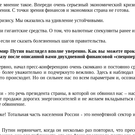
е мнение такое. Впереди очень серьезный экономический кризис
ения. С точки зрения финансов и экономики страна не готова.
кризису. Мы оказались на удивление устойчивыми.
и гигантские средства. О том, что валютные спекулянты ранее из
 если не сказать болезненных шагов правительства.
имир Путин выглядел вполне уверенно.
Как вы можете прок
разу после описанной вами двухдневной финансовой «спецопе
нервно, начал пресс-конференцию очень скомкано и постоянно
 более уважительно и подчеркнуто вежливо. Здесь я наблюдал ч
то происходит. Но он сильнее нас по всем параметрам и, осозна
и - это речь президента страны, в которой он обвинил нас – на
 продажи дорогих энергоносителей и не желаем вкладываться 
е обвинение.
е! Тотальная часть населения России - это ненефтяной сектор и 
 Путин нервничает, когда он несколько раз повторил, что пре