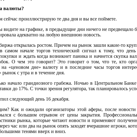
рса валюты?
вам сейчас проиллюстрирую те два дня и вы все поймете.
вы видите на графике, в предыдущие дни ничего не предвещало бе
ировала адекватно на любую внешнюю новость.
 биржа открылась ростом. Причем на рынок зашли какие-то круп
в самом начале торгов технический сигнал к тому, что день
покупки и ждать когда возникнет паника и начнется скупка вал
бок. О чем это говорит? Это говорит о том, что те, кто ор
на «ценовом дне» валюту и в последние часы торгов интерес
 рынок с утра и в течение дня.
ько начало грандиозного грабежа. Ночью в Центральном Банк
тавки до 17%. С точки зрения регулятора, так планировалось ус
упил следующий день 16 декабря.
дим? Как и ожидали организаторы этой аферы, после новост
рылся с большим отрывом от цены закрытия. Профессионалы 
стники рынка, которые читают новости и применяют полученн
ерез час или два на рынок опять заходят вчерашние игроки, кото
 большими тенями вверх и вниз.