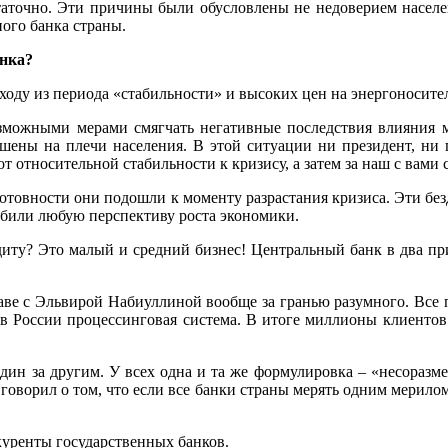
таточно. Эти причины были обусловлены не недоверием населен
ого банка страны.
анка?
еходу из периода «стабильности» и высоких цен на энергоносите
возможными мерами смягчать негативные последствия влияния м
шены на плечи населения. В этой ситуации ни президент, ни 
т относительной стабильности к кризису, а затем за наш с вами
 готовности они подошли к моменту разрастания кризиса. Эти б
 убили любую перспективу роста экономики.
диту? Это малый и средний бизнес! Центральный банк в два при
лаве с Эльвирой Набиуллиной вообще за гранью разумного. Все
я в России процессинговая система. В итоге миллионы клиентов
дин за другим. У всех одна и та же формулировка – «несоразме
 говорил о том, что если все банки страны мерять одним мерилом
нкуренты государственных банков.