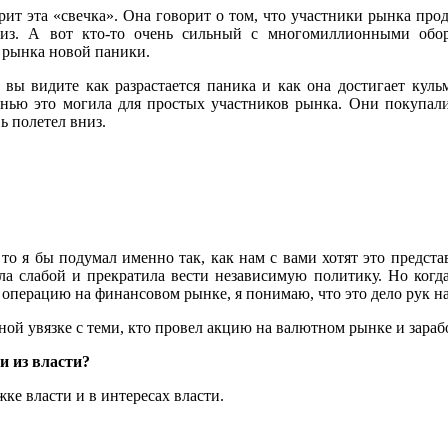
рит эта «свечка». Она говорит о том, что участники рынка пр
низ. А вот кто-то очень сильный с многомиллионными обор
 рынка новой паники.
 вы видите как разрастается паника и как она достигает куль
нью это могила для простых участников рынка. Они покупали
ь полетел вниз.
 то я бы подумал именно так, как нам с вами хотят это предста
ала слабой и прекратила вести независимую политику. Но когда 
, операцию на финансовом рынке, я понимаю, что это дело рук н
сной увязке с теми, кто провел акцию на валютном рынке и зара
ми из власти?
жке власти и в интересах власти.