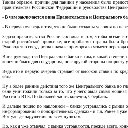
Таким образом, причин для паники у населения было предос
правительства Российской Федерации и руководства Центральн
- В чем заключается вина Правительства и Центрального б
- В первую очередь в том, что не были созданы условия по пер
Задача правительства России состояла в том, чтобы всеми 
старой российской привычке, все проблемы страны были бро
Руководство государства вначале проморгало момент перехода о
Вина руководства Центрального банка в том, в какой степени
конечно благо для государства, но с другой стороны попросту
Ведь кто в первую очередь страдает от высокой ставки по кре
яйца.
Ну а более ранние действия того же Центрального банка во г
банк уничтожили только за то, что у него была самая мощна
России и ВТБ. По большей части, конечно, Сбербанк.
И дальше пошло по наклонной – банки устранялись с рынка о
информирования о подозрительных сделках» и т.д. Ранее я уже
Вот уж где нарушения по всем пунктам.
Но, как я уже отмечал, с рынка устраняются, прежде всего, ко