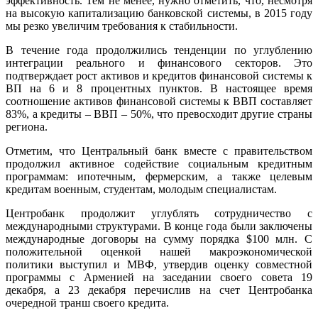
эффективность. Тем не менее, нужно отметить, что, несмотря
на высокую капитализацию банковской системы, в 2015 году
мы резко увеличим требования к стабильности.
В течение года продолжились тенденции по углублению
интеграции реального и финансового секторов. Это
подтверждает рост активов и кредитов финансовой системы к
ВП на 6 и 8 процентных пунктов. В настоящее время
соотношение активов финансовой системы к ВВП составляет
83%, а кредиты – ВВП – 50%, что превосходит другие страны
региона.
Отметим, что Центральный банк вместе с правительством
продолжил активное содействие социальным кредитным
программам: ипотечным, фермерским, а также целевым
кредитам военным, студентам, молодым специалистам.
Центробанк продолжит углублять сотрудничество с
международными структурами. В конце года были заключены
международные договоры на сумму порядка $100 млн. С
положительной оценкой нашей макроэкономической
политики выступил и МВФ, утвердив оценку совместной
программы с Арменией на заседании своего совета 19
декабря, а 23 декабря перечислив на счет Центробанка
очередной транш своего кредита.