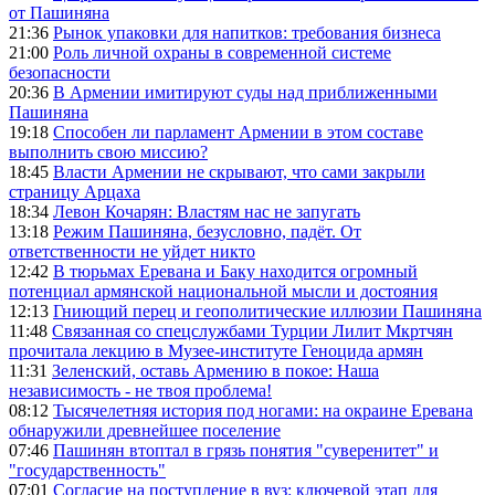
от Пашиняна
21:36
Рынок упаковки для напитков: требования бизнеса
21:00
Роль личной охраны в современной системе
безопасности
20:36
В Армении имитируют суды над приближенными
Пашиняна
19:18
Способен ли парламент Армении в этом составе
выполнить свою миссию?
18:45
Власти Армении не скрывают, что сами закрыли
страницу Арцаха
18:34
Левон Кочарян: Властям нас не запугать
13:18
Режим Пашиняна, безусловно, падёт. От
ответственности не уйдет никто
12:42
В тюрьмах Еревана и Баку находится огромный
потенциал армянской национальной мысли и достояния
12:13
Гниющий перец и геополитические иллюзии Пашиняна
11:48
Связанная со спецслужбами Турции Лилит Мкртчян
прочитала лекцию в Музее-институте Геноцида армян
11:31
Зеленский, оставь Армению в покое: Наша
независимость - не твоя проблема!
08:12
Тысячелетняя история под ногами: на окраине Еревана
обнаружили древнейшее поселение
07:46
Пашинян втоптал в грязь понятия "суверенитет" и
"государственность"
07:01
Согласие на поступление в вуз: ключевой этап для