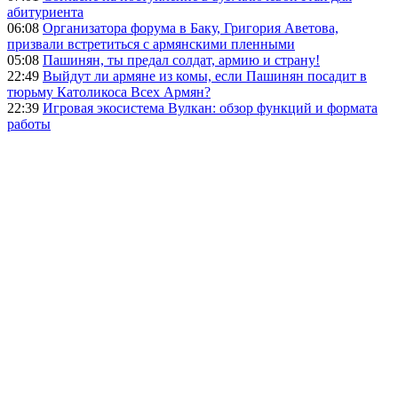
абитуриента
06:08
Организатора форума в Баку, Григория Аветова,
призвали встретиться с армянскими пленными
05:08
Пашинян, ты предал солдат, армию и страну!
22:49
Выйдут ли армяне из комы, если Пашинян посадит в
тюрьму Католикоса Всех Армян?
22:39
Игровая экосистема Вулкан: обзор функций и формата
работы