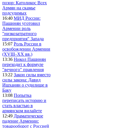
позор: Католикос Всех
Армян на скамье
подсудимых
16:40
МИД России:
Пашинян уготовил
Армении роль
"низкозатратного
предприятия" Запада
15:07
Роль России в
освобождении Армении
(XVIII–XX вв.)
13:36
Никол Пашинян
переходит к формуле
"вечного" правления
13:22
Закон силы вместо
силы закона: Давид
Ишханян о судилище в
Баку
13:08
Попытка
переписать историю и
стать властью в
армянском вилайете
12:49
Драматическое
падение Армении:
товарооборот с Россией