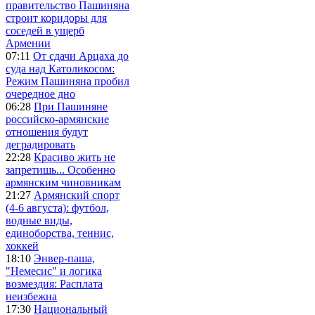
правительство Пашиняна
строит коридоры для
соседей в ущерб
Армении
07:11
От сдачи Арцаха до
суда над Католикосом:
Режим Пашиняна пробил
очередное дно
06:28
При Пашиняне
российско-армянские
отношения будут
деградировать
22:28
Красиво жить не
запретишь... Особенно
армянским чиновникам
21:27
Армянский спорт
(4-6 августа): футбол,
водные виды,
единоборства, теннис,
хоккей
18:10
Энвер-паша,
"Немесис" и логика
возмездия: Расплата
неизбежна
17:30
Национальный