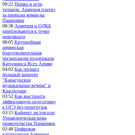
09:22
Пешка в игре
титанов: Армения платит
за провалы команды
Пашиняна
08:38
Армения и ОДКБ
приближаются к точке
невозврата
08:05
Крупнейшая
армянская
благотворительная
организация поддержала
Католикоса Всех Армян
04:02
Как прошел
большой концерт
"Карасунские
музыкальные вечера" в
Краснодаре
03:52
Как выстроить
эффективную подготовку
к ОГЭ без перегрузок
03:15
Кабинет застоя или
Управленческая кома
правительства Пашиняна
02:48
Цифровая
капитуляция Армении