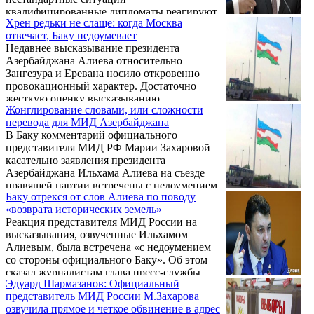
соответствуют разрядке напряженности…
квалифицированные дипломаты реагируют
Хрен редьки не слаще: когда Москва
с помощью определенных словесных
отвечает, Баку недоумевает
формул. Значение имеет не столько то, что
Недавнее высказывание президента
говорится, сколько как это произносится,
Азербайджана Алиева относительно
когда, кому. А также — что при этом не
Зангезура и Еревана носило откровенно
говорится. Отказ от стандартного текста
провокационный характер. Достаточно
или его изменение является заметным и
жесткую оценку высказыванию
знаковым явлением. Бывают и такие
Жонглирование словами, или сложности
азербайджанского президента (правда, в
истории, когда в ответ на резкое заявление
перевода для МИД Азербайджана
рамках, соответствующих дипломатическим
партнера приходится реагировать всего
В Баку комментарий официального
нормам) в первую очередь дала Москва.
лишь односложной репликой, ...
представителя МИД РФ Марии Захаровой
касательно заявления президента
Азербайджана Ильхама Алиева на съезде
правящей партии встречены с недоумением.
Баку отрекся от слов Алиева по поводу
Об этом СМИ поведал глава пресс-службы
«возврата исторических земель»
МИД Азербайджана Хикмет Гаджиев.
Реакция представителя МИД России на
высказывания, озвученные Ильхамом
Алиевым, была встречена «с недоумением
со стороны официального Баку». Об этом
сказал журналистам глава пресс-службы
Эдуард Шармазанов: Официальный
МИД Азербайджана Хикмет Гаджиев.
представитель МИД России М.Захарова
озвучила прямое и четкое обвинение в адрес