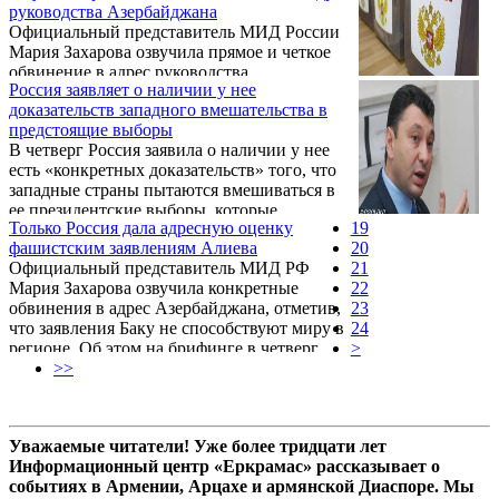
руководства Азербайджана
Официальный представитель МИД России
Мария Захарова озвучила прямое и четкое
обвинение в адрес руководства
Россия заявляет о наличии у нее
Азербайджана, отметив, что подобные
доказательств западного вмешательства в
заявления не исходят из интересов мира и
предстоящие выборы
еще больше накаляют ситуацию. Об этом
В четверг Россия заявила о наличии у нее
заявил накануне, 15 февраля, на брифинге
есть «конкретных доказательств» того, что
после заседания Исполнительного органа
западные страны пытаются вмешиваться в
правящей Республиканской партии
ее президентские выборы, которые
Армении вице-спикер Национального
Только Россия дала адресную оценку
19
состоятся в марте.
Собрания, пресс-секретарь РПА Эдуард
фашистским заявлениям Алиева
20
Шармазанов.
Официальный представитель МИД РФ
21
Мария Захарова озвучила конкретные
22
обвинения в адрес Азербайджана, отметив,
23
что заявления Баку не способствуют миру в
24
регионе. Об этом на брифинге в четверг
>
заявил вице-спикер парламента Армении,
>>
пресс-секретарь правящей Республиканской
партии Армении Эдуард Шармазанов.
Уважаемые читатели! Уже более тридцати лет
Информационный центр «Еркрамас» рассказывает о
событиях в Армении, Арцахе и армянской Диаспоре. Мы