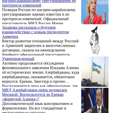
нагорно-карабахскому урегулированию не
планирования. В ходе предстоящих
претерпела изменений
переговоров «планируется сверить позиции
Позиция России по нагорно-карабахскому
по ключевым вопросам двусторонней
урегулированию хорошо известна и не
повестки дня, проанализировать
претерпела изменений. Официальный
выполнение договоренностей, достигнутых
представитель МИД России Мария
между президентами России и Турции,
Захарова рассказала о будущем
Захарова на брифинге 2 марта.
обсудить подготовку к очередному
взаимодействии с новым президентом
заседанию российско-турецкого Совета
Армении
сотрудничества ...
Вектор развития отношений между Россией
и Арменией закреплен в многочисленных
договорах, сказала на еженедельном
брифинге официальный представитель
Удачнорожденный
МИД России Мария Захарова, отвечая на
Активно продолжается обсуждение
вопрос Sputnik Армения о выстраивании
феноменального заявления Ильхама Алиева
отношений с новым президентом Армении.
об исторических землях Азербайджана, куда
азербайджанцы, оказывается, обязательно
вернутся. Ереван, Зангезур и прочее…
Высказываются лица как официальные, так
МИД Азербайджана опять недоволен
и не совсем. Официальные лица стараются
Москвой. Воспользуется ли Ереван
высказываться дипломатично. Спикер МИД
«формулой Алиева»?
РФ Мария Захарова, отвечая на
Дипломатический язык консервативен и
соответствующий вопрос, осторожно
формализован. На все стандартные и
заметила, что подобные заявления не
нестандартные ситуации