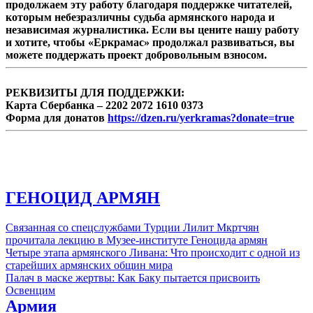
продолжаем эту работу благодаря поддержке читателей,
которым небезразличны судьба армянского народа и
независимая журналистика. Если вы цените нашу работу
и хотите, чтобы «Еркрамас» продолжал развиваться, вы
можете поддержать проект добровольным взносом.
РЕКВИЗИТЫ ДЛЯ ПОДДЕРЖКИ:
Карта Сбербанка – 2202 2072 1610 0373
Форма для донатов
https://dzen.ru/yerkramas?donate=true
ГЕНОЦИД АРМЯН
Связанная со спецслужбами Турции Лилит Мкртчян
прочитала лекцию в Музее-институте Геноцида армян
Четыре этапа армянского Ливана: Что происходит с одной из
старейших армянских общин мира
Палач в маске жертвы: Как Баку пытается присвоить
Освенцим
Армия