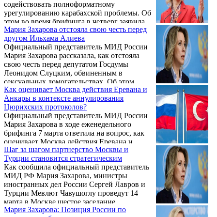
содействовать полноформатному
урегулированию карабахской проблемы. Об
этом во время брифинга в четверг заявила
Мария Захарова отстояла свою честь перед
официальный представитель МИД России
другом Ильхама Алиева
Мария Захарова.
Официальный представитель МИД России
Мария Захарова рассказала, как отстояла
свою честь перед депутатом Госдумы
Леонидом Слуцким, обвиненным в
сексуальных домогательствах. Об этом
Как оценивает Москва действия Еревана и
сообщается на сайте НТВ.ru.
Анкары в контексте аннулирования
Цюрихских протоколов?
Официальный представитель МИД России
Мария Захарова в ходе еженедельного
брифинга 7 марта ответила на вопрос, как
оценивает Москва действия Еревана и
Шаг за шагом партнерство Москвы и
Анкары в контексте аннулирования
Турции становится стратегическим
Армяно-турецких (Цюрихских) протоколов.
Как сообщила официальный представитель
МИД РФ Мария Захарова, министры
иностранных дел России Сергей Лавров и
Турции Мевлют Чавушоглу проведут 14
марта в Москве шестое заседание
Мария Захарова: Позиция России по
совместной группы стратегического