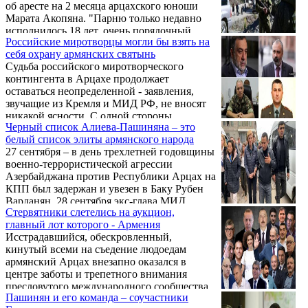
об аресте на 2 месяца арцахского юноши
Марата Акопяна. "Парню только недавно
исполнилось 18 лет, очень порядочный,
Российские миротворцы могли бы взять на
честный человек, патриот. Участвовал в
себя охрану армянских святынь
акциях в Ереване, подвергся насилию, но
Судьба российского миротворческого
потом против него самого возбудили
контингента в Арцахе продолжает
уголовное дело, обвинив в участии в
оставаться неопределенной - заявления,
массовых беспорядках. Ранее он был
звучащие из Кремля и МИД РФ, не вносят
задержан в ходе инцидента с
никакой ясности. С одной стороны,
полицейскими, которые попросту напали и
Черный список Алиева-Пашиняна – это
практическое отсутствие армян делает
избили его", - написал тогда адвокат Арсен
белый список элиты армянского народа
дальнейшее присутствие РМК
Бабаян.
27 сентября – в день трехлетней годовщины
бессмысленным, с другой – есть некоторые
военно-террористической агрессии
признаки того, что Москва договорилась с
Азербайджана против Республики Арцах на
Баку об пребывании миротворцев до
КПП был задержан и увезен в Баку Рубен
окончания оговоренного срока, т. е.
Варданян. 28 сентября экс-глава МИД
примерно до лета 2025 г.
Стервятники слетелись на аукцион,
Арцаха Давид Бабаян выступил с
главный лот которого - Армения
заявлением о решении добровольно сдаться
Исстрадавшийся, обескровленный,
врагу с весьма красноречивым
кинутый всеми на съедение людоедам
объяснением: "Моя неявка или, хуже того,
армянский Арцах внезапно оказался в
побег нанесет серьезнейший вред нашему
центре заботы и трепетного внимания
многострадальному народу, многим людям".
пресловутого международного сообщества.
Пашинян и его команда – соучастники
Все наперебой, догоняя друг друга,