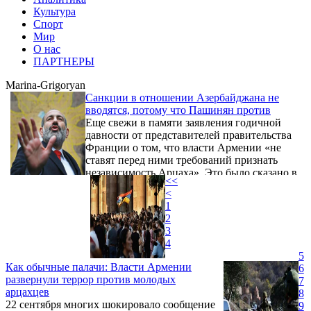
Культура
Спорт
Мир
О нас
ПАРТНЕРЫ
Marina-Grigoryan
Санкции в отношении Азербайджана не
вводятся, потому что Пашинян против
Еще свежи в памяти заявления годичной
давности от представителей правительства
Франции о том, что власти Армении «не
ставят перед ними требований признать
независимость Арцаха». Это было сказано в
<<
связи с принятием обеими палатами
<
парламента страны, причем дважды,
1
резолюций о признании независимости
2
второй армянской республики. Именно
3
тогда один из французских министров
4
заявил с трибуны Сената, что Париж на это
5
не пойдет, потому что официальный Ереван
Как обычные палачи: Власти Армении
6
против.
развернули террор против молодых
7
арцахцев
8
22 сентября многих шокировало сообщение
9