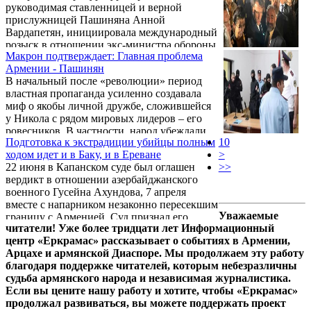
руководимая ставленницей и верной
пассажирами в Армению, что справедливо
прислужницей Пашиняна Анной
было расценено многими как выполнение
Вардапетян, инициировала международный
Араиком Арутюняном требования
розыск в отношении экс-министра обороны
Пашиняна и первый шаг на пути к
Макрон подтверждает: Главная проблема
Вигена Саркисяна. Как объяснили в
"интеграции" с Азербайджаном. И тот факт,
Армении - Пашинян
ведомстве, срок уголовного преследования
что похищение 68-летнего Хачатряна
В начальный после «революции» период
приостановлен из-за уклонения от
произошло ...
властная пропаганда усиленно создавала
следствия, на основании
миф о якобы личной дружбе, сложившейся
неустановленности местонахождения
у Никола с рядом мировых лидеров – его
обвиняемого. А обвиняется Саркисян в
ровесников. В частности, народ убеждали,
нарушениях при распределении квартир
Подготовка к экстрадиции убийцы полным
10
что он, мол, на короткой ноге с
военнослужащим.
ходом идет и в Баку, и в Ереване
>
президентами Франции и Канады, с
22 июня в Капанском суде был оглашен
>>
которыми его связывают особо
вердикт в отношении азербайджанского
доверительные и приятельские отношения.
военного Гусейна Ахундова, 7 апреля
Так вот, самый влиятельный из числа
вместе с напарником незаконно пересекшим
«личных друзей» Пашиняна вчера сделал
Уважаемые
границу с Арменией. Суд признал его
заявление, которое явно повергло в шок и
читатели! Уже более тридцати лет Информационный
виновным в убийстве сотрудника охраны
самого Никола, и его окружение.
центр «Еркрамас» рассказывает о событиях в Армении,
Зангезурского медно-молибденового
Настолько, что по всем медиаплощадкам ...
Арцахе и армянской Диаспоре. Мы продолжаем эту работу
комбината Айрапета Меликсетяна и
благодаря поддержке читателей, которым небезразличны
приговорил к 20 годам лишения свободы.
судьба армянского народа и независимая журналистика.
Ранее второй азербайджанский
Если вы цените нашу работу и хотите, чтобы «Еркрамас»
военнослужащий Агшин Бабиров был
продолжал развиваться, вы можете поддержать проект
приговорён к 11 годам заключения за