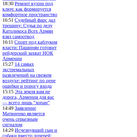
18:30
Ремонт кухни под
ключ: как формируется
комфортное пространство
16:51
Судебный фарс дал
трещину: Судья по делу
Католикоса Всех Армян
взял самоотвод
16:11
Спорт под каблуком
власти: Пашинян готовит
рейдерский захват НОК
Армении
15:27
14 самых
экстремальных
развлечений на свежем
воздухе: рейтинг по цене
ошибки и порогу входа
15:15
Эта земля вам не
дорога, Армения для вас
— всего лишь "хопан"
14:49
Заявление
Матвиенко является
очень серьезным
сигналом
14:29
Исчезнувший сын и
собаки вместо дочерей: