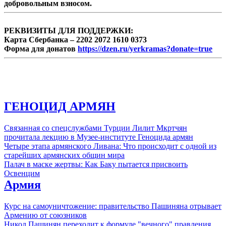
добровольным взносом.
незаконное пересечение границы,
незаконный провоз огнестрельного оружия
...
РЕКВИЗИТЫ ДЛЯ ПОДДЕРЖКИ:
Карта Сбербанка – 2202 2072 1610 0373
Форма для донатов
https://dzen.ru/yerkramas?donate=true
ГЕНОЦИД АРМЯН
Связанная со спецслужбами Турции Лилит Мкртчян
прочитала лекцию в Музее-институте Геноцида армян
Четыре этапа армянского Ливана: Что происходит с одной из
старейших армянских общин мира
Палач в маске жертвы: Как Баку пытается присвоить
Освенцим
Армия
Курс на самоуничтожение: правительство Пашиняна отрывает
Армению от союзников
Никол Пашинян переходит к формуле "вечного" правления