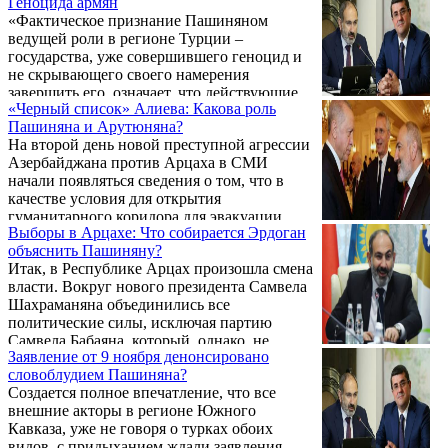
Геноцида армян
соревнуются за звание «главного
«Фактическое признание Пашиняном
гуманиста». Одни срочно заслали в Ереван
ведущей роли в регионе Турции –
своих высокопоставленных чиновников, в
государства, уже совершившего геноцид и
то время как их оппоненты всячески рвутся
не скрывающего своего намерения
обелить себя и выставить виновниками
завершить его, означает, что действующие
других. Тут даже не надо называть имена и
«Черный список» Алиева: Какова роль
власти РА рискуют стать еще и
страны – настолько все в последние дни
Пашиняна и Арутюняна?
соучастниками уже происходящего в
откровенно, лицемерно ...
На второй день новой преступной агрессии
Арцахе геноцида», – писал «ГА» 13
Азербайджана против Арцаха в СМИ
сентября. Спустя всего 12 дней можно
начали появляться сведения о том, что в
смело утверждать, что это произошло:
качестве условия для открытия
власти Армении во главе с Пашиняном
гуманитарного коридора для эвакуации
стали соучастниками чудовищного,
Выборы в Арцахе: Что собирается Эрдоган
жителей Баку требует выдать несколько
масштабного преступления против
объяснить Пашиняну?
сотен арцахцев, согласно представленному
армянского народа, которое ведущие
Итак, в Республике Арцах произошла смена
списку. Газета «Грапарак» со ссылкой на
мировые специалисты ...
власти. Вокруг нового президента Самвела
свой источник в ВС РА и вовсе сообщила,
Шахраманяна объединились все
что список состоит из 30 000 имен – не
политические силы, исключая партию
только государственных, военных и
Самвела Бабаяна, который, однако, не
общественных деятелей, но и обычных
Заявление от 9 ноября денонсировано
решился пойти на открытую конфронтацию
жителей, мужчин от 18 до 75 лет, которых в
словоблудием Пашиняна?
и силовые действия. Выборы в
Азербайджане ...
Создается полное впечатление, что все
Национальном Собрании прошли без
внешние акторы в регионе Южного
потрясений, угроза которых была
Кавказа, уже не говоря о турках обоих
очевидной. Тем не менее, понятно, что
видов, с придыханием ждали заявления