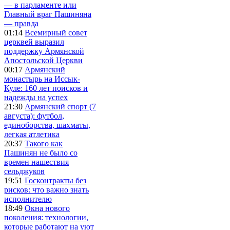
— в парламенте или
Главный враг Пашиняна
— правда
01:14
Всемирный совет
церквей выразил
поддержку Армянской
Апостольской Церкви
00:17
Армянский
монастырь на Иссык-
Куле: 160 лет поисков и
надежды на успех
21:30
Армянский спорт (7
августа): футбол,
единоборства, шахматы,
легкая атлетика
20:37
Такого как
Пашинян не было со
времен нашествия
сельджуков
19:51
Госконтракты без
рисков: что важно знать
исполнителю
18:49
Окна нового
поколения: технологии,
которые работают на уют