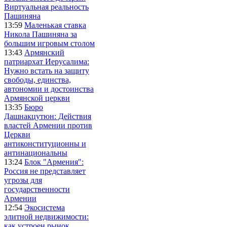
Виртуальная реальность
Пашиняна
13:59
Маленькая ставка
Никола Пашиняна за
большим игровым столом
13:43
Армянский
патриархат Иерусалима:
Нужно встать на защиту
свободы, единства,
автономии и достоинства
Армянской церкви
13:35
Бюро
Дашнакцутюн: Действия
властей Армении против
Церкви
антиконституционны и
антинациональны
13:24
Блок "Армения":
Россия не представляет
угрозы для
государственности
Армении
12:54
Экосистема
элитной недвижимости:
как устроен рынок