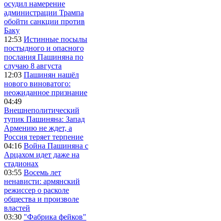
осудил намерение
администрации Трампа
обойти санкции против
Баку
12:53
Истинные посылы
постыдного и опасного
послания Пашиняна по
случаю 8 августа
12:03
Пашинян нашёл
нового виноватого:
неожиданное признание
04:49
Внешнеполитический
тупик Пашиняна: Запад
Армению не ждет, а
Россия теряет терпение
04:16
Война Пашиняна с
Арцахом идет даже на
стадионах
03:55
Восемь лет
ненависти: армянский
режиссер о расколе
общества и произволе
властей
03:30
"Фабрика фейков"