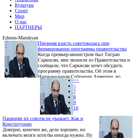
Культура
Спорт
Мир
О нас
ПАРТНЕРЫ
Edmon-Marukyan
Прежняя власть советовалась при
формировании программы правительства
Когда премьер-министром был Тигран
Саркисян, мне звонили из Правительства и
сообщали, что Саркисян хочет обсудить
программу правительства. Об этом в
Национальном Собрании Армении, во
<<
время беседы с журналистами 14 февраля
<
заявил руководитель парламентской
7
фракции «Светлая Армения» Эдмон
8
Марукян.
9
10
Пашинян их совсем не уважает. Как и
Конституцию
Доверие, конечно же, дело хорошее, но
включать мозги хотя бы иногда нужно. Ну