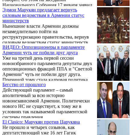
Национального Собрания 17 января заявил
Эдмон Марукян предлагает вернуть
глава партии «Светлая Армения» Эдмон
силовым ведомствам в Армении статус
Марукян.
министерств
Нынешние власти Армении должны
незамедлительно пойти на
реструктуризацию правительства, вернув
силовым ведомствам статус министерств,
ВИДЕО: Оппозиционеры в парламенте
заявил журналистам в четверг глава
Армении чуть не побили друг друга
парламентской фракции "Просвещённая
Уже на третий день первой сессии
Армения" Эдмон Марукян.
новоизбранного парламента депутаты двух
оппозиционных фракций ППА и "Светлой
Армении" чуть не побили друг друга.
Причиной тому стала кадровая политика
Бегство от прошлого
МИД, касающаяся назначения наших
Действующий парламент – самый
послов в зарубежных странах.
аполитичный за всю историю
новонезависимой Армении. Политически
нового НС не существует, к тому же в
условиях так называемой парламентской
системы правления.
El Clasico: Марукян против Царукяна
Не прошло и четырех созывов, как
депутатствующий уже 16 лет Гагик