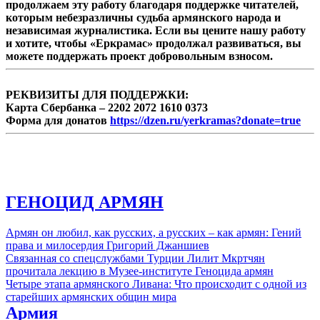
продолжаем эту работу благодаря поддержке читателей,
которым небезразличны судьба армянского народа и
независимая журналистика. Если вы цените нашу работу
и хотите, чтобы «Еркрамас» продолжал развиваться, вы
можете поддержать проект добровольным взносом.
РЕКВИЗИТЫ ДЛЯ ПОДДЕРЖКИ:
Карта Сбербанка – 2202 2072 1610 0373
Форма для донатов
https://dzen.ru/yerkramas?donate=true
ГЕНОЦИД АРМЯН
Армян он любил, как русских, а русских – как армян: Гений
права и милосердия Григорий Джаншиев
Связанная со спецслужбами Турции Лилит Мкртчян
прочитала лекцию в Музее-институте Геноцида армян
Четыре этапа армянского Ливана: Что происходит с одной из
старейших армянских общин мира
Армия