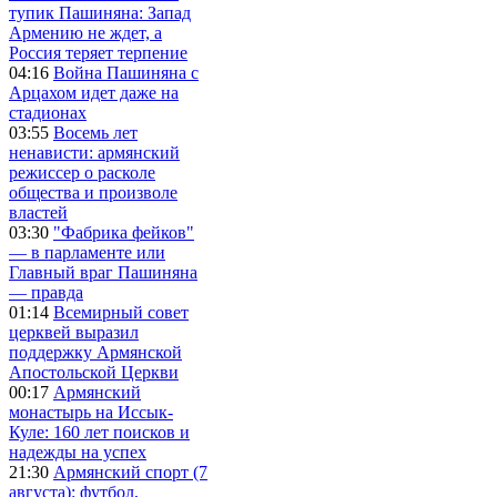
тупик Пашиняна: Запад
Армению не ждет, а
Россия теряет терпение
04:16
Война Пашиняна с
Арцахом идет даже на
стадионах
03:55
Восемь лет
ненависти: армянский
режиссер о расколе
общества и произволе
властей
03:30
"Фабрика фейков"
— в парламенте или
Главный враг Пашиняна
— правда
01:14
Всемирный совет
церквей выразил
поддержку Армянской
Апостольской Церкви
00:17
Армянский
монастырь на Иссык-
Куле: 160 лет поисков и
надежды на успех
21:30
Армянский спорт (7
августа): футбол,