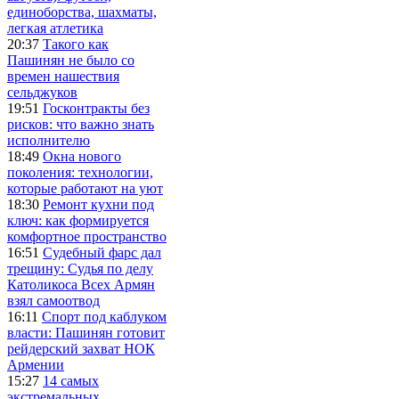
единоборства, шахматы,
легкая атлетика
20:37
Такого как
Пашинян не было со
времен нашествия
сельджуков
19:51
Госконтракты без
рисков: что важно знать
исполнителю
18:49
Окна нового
поколения: технологии,
которые работают на уют
18:30
Ремонт кухни под
ключ: как формируется
комфортное пространство
16:51
Судебный фарс дал
трещину: Судья по делу
Католикоса Всех Армян
взял самоотвод
16:11
Спорт под каблуком
власти: Пашинян готовит
рейдерский захват НОК
Армении
15:27
14 самых
экстремальных