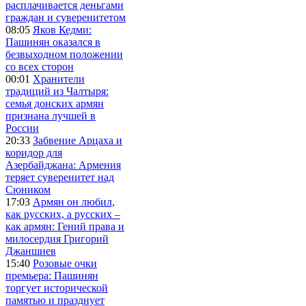
расплачивается деньгами
граждан и суверенитетом
08:05
Яков Кедми:
Пашинян оказался в
безвыходном положении
со всех сторон
00:01
Хранители
традиций из Чалтыря:
семья донских армян
признана лучшей в
России
20:33
Забвение Арцаха и
коридор для
Азербайджана: Армения
теряет суверенитет над
Сюником
17:03
Армян он любил,
как русских, а русских –
как армян: Гений права и
милосердия Григорий
Джаншиев
15:40
Розовые очки
премьера: Пашинян
торгует исторической
памятью и празднует