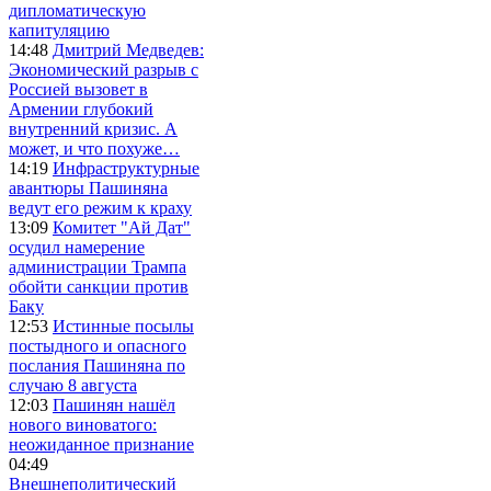
дипломатическую
капитуляцию
14:48
Дмитрий Медведев:
Экономический разрыв с
Россией вызовет в
Армении глубокий
внутренний кризис. А
может, и что похуже…
14:19
Инфраструктурные
авантюры Пашиняна
ведут его режим к краху
13:09
Комитет "Ай Дат"
осудил намерение
администрации Трампа
обойти санкции против
Баку
12:53
Истинные посылы
постыдного и опасного
послания Пашиняна по
случаю 8 августа
12:03
Пашинян нашёл
нового виноватого:
неожиданное признание
04:49
Внешнеполитический