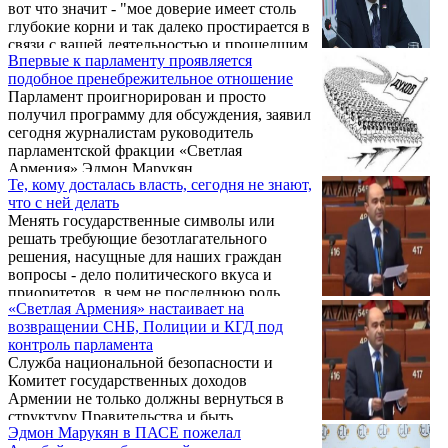
вот что значит - "мое доверие имеет столь
глубокие корни и так далеко простирается в
связи с вашей деятельностью и прошедшим
Впервые к парламенту проявляется
путем, что, даже если бы в представленной
подобное пренебрежительное отношение
вами программе было написано "все будет
Парламент проигнорирован и просто
очень-очень хорошо", я бы доверилась вам и
получил программу для обсуждения, заявил
проголосовала за"? Это заявление
сегодня журналистам руководитель
избранника народа, депутата парламентской
парламентской фракции «Светлая
республики или признание воспитанника,
Армения» Эдмон Марукян.
вернее, воспитанницы младшей группы
Те, кому досталась власть, сегодня не знают,
детского сада?
что с ней делать
Менять государственные символы или
решать требующие безотлагательного
решения, насущные для наших граждан
вопросы - дело политического вкуса и
приоритетов, в чем не последнюю роль
«Светлая Армения» настаивает на
играет и неопытность представителей
возвращении СНБ, Полиции и КГД под
партии власти. Так прокомментировали
контроль парламента
"ГА" депутаты двух оппозиционных
Служба национальной безопасности и
парламентских фракций инициированное
Комитет государственных доходов
властями публичное обсуждение
Армении не только должны вернуться в
искусственных, надуманных тем типа
структуру Правительства и быть
изменения гимна, флага, герба.
Эдмон Марукян в ПАСЕ пожелал
подотчетными Национальному Собранию,
Парламентские оппозиционеры, в отличие