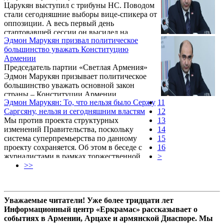
Царукян выступил с трибуны НС. Поводом
стали сегодняшние выборы вице-спикера от
оппозиции. А весь первый день
стартовавшей сессии он высидел на
Эдмон Марукян призвал политическое
рабочем месте. В этом смысле парламент
большинство уважать Конституцию
седьмого созыва оказался действительно
Армении
революционным.
Председатель партии «Светлая Армения»
Эдмон Марукян призывает политическое
большинство уважать основной закон
страны – Конституции Армении.
Эдмон Марукян: То, что нельзя было Сержу
11
Саргсяну, нельзя и сегодняшним властям
12
Мы против проекта структурных
13
изменений Правительства, поскольку
14
система суперпремьерства по данному
15
проекту сохраняется. Об этом в беседе с
16
журналистами в рамках торжественной
>
церемонии вручения мандатов депутатам
>>
Национального Собрания седьмого созыва
10 января заявил руководитель партии
«Светлая Армения», депутат Эдмон
Уважаемые читатели! Уже более тридцати лет
Марукян, говоря о проекте относительно
Информационный центр «Еркрамас» рассказывает о
оптимизации министерств.
событиях в Армении, Арцахе и армянской Диаспоре. Мы