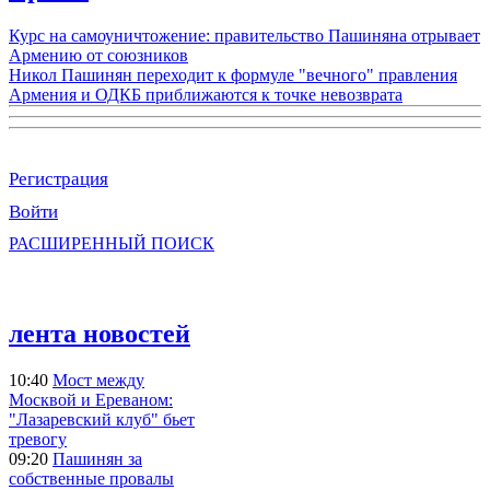
Курс на самоуничтожение: правительство Пашиняна отрывает
Армению от союзников
Никол Пашинян переходит к формуле "вечного" правления
Армения и ОДКБ приближаются к точке невозврата
Регистрация
Войти
РАСШИРЕННЫЙ ПОИСК
лента новостей
10:40
Мост между
Москвой и Ереваном:
"Лазаревский клуб" бьет
тревогу
09:20
Пашинян за
собственные провалы