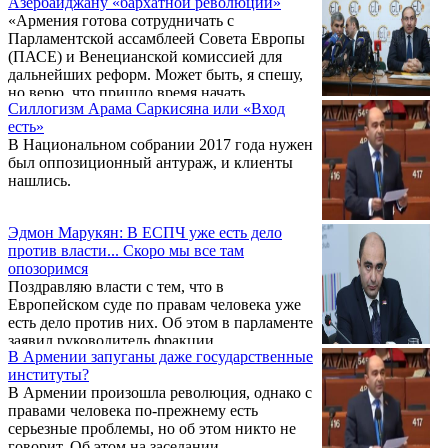
Азербайджану «бархатной революции»
но и из СНБ и КГД должны быть выведены
от внепарламентских сил и общественных
«Армения готова сотрудничать с
следственные органы. Об этом написал на
деятелей, ...
Парламентской ассамблеей Совета Европы
своей странице в «Facebook» руководитель
(ПАСЕ) и Венецианской комиссией для
парламентской фракции партии «Светлая
дальнейших реформ. Может быть, я спешу,
Армения» Эдмон Марукян.
но верю, что пришло время начать
Силлогизм Арама Саркисяна или «Вход
постмониторинговый диалог с Арменией.
есть»
Мы верим, что демократические развития в
В Национальном собрании 2017 года нужен
Армении делают возможной такую
был оппозиционный антураж, и клиенты
просьбу», – сказал в своем выступлении на
нашлись.
зимней сессии ПАСЕ член армянской
делегации Эдмон Марукян во время
обсуждения внеочередных выборов в
Эдмон Марукян: В ЕСПЧ уже есть дело
Национальное собрание Армении.
против власти... Скоро мы все там
опозоримся
Поздравляю власти с тем, что в
Европейском суде по правам человека уже
есть дело против них. Об этом в парламенте
заявил руководитель фракции
В Армении запуганы даже государственные
Просвещенная Армения Эдмон Марукян.
институты?
В Армении произошла революция, однако с
правами человека по-прежнему есть
серьезные проблемы, но об этом никто не
говорит. Об этом на заседании