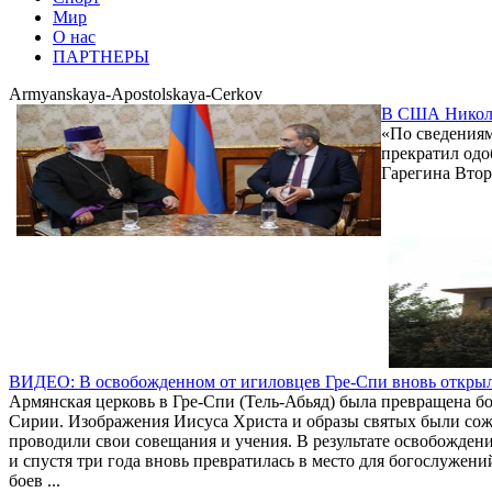
Мир
О нас
ПАРТНЕРЫ
Armyanskaya-Apostolskaya-Cerkov
В США Никола
«По сведениям
прекратил одо
Гарегина Втор
ВИДЕО: В освобожденном от игиловцев Гре-Спи вновь открыл
Армянская церковь в Гре-Спи (Тель-Абьяд) была превращена б
Сирии. Изображения Иисуса Христа и образы святых были сожж
проводили свои совещания и учения. В результате освобожден
и спустя три года вновь превратилась в место для богослужен
боев ...