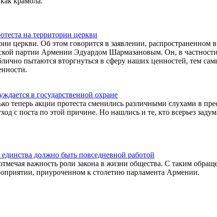
как крамола.
отеста на территории церкви
рии церкви. Об этом говорится в заявлении, распространенном в
ской партии Армении Эдуардом Шармазановым. Он, в частности
ублично пытаются вторгнуться в сферу наших ценностей, тем са
енности.
нуждается в государственной охране
ько теперь акции протеста сменились различными слухами в прес
од с поста по этой причине. Но нашлись и те, кто всерьез задум
о единства должно быть повседневной работой
, отмечая важность роли закона в жизни общества. С таким обра
ероприятии, приуроченном к столетию парламента Армении.