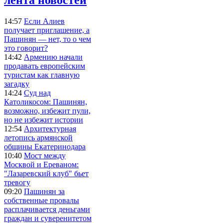
14:57
Если Алиев
получает приглашение, а
Пашинян — нет, то о чем
это говорит?
14:42
Армению начали
продавать европейским
туристам как главную
загадку
14:24
Суд над
Католикосом: Пашинян,
возможно, избежит пули,
но не избежит истории
12:54
Архитектурная
летопись армянской
общины Екатеринодара
10:40
Мост между
Москвой и Ереваном:
"Лазаревский клуб" бьет
тревогу
09:20
Пашинян за
собственные провалы
расплачивается деньгами
граждан и суверенитетом