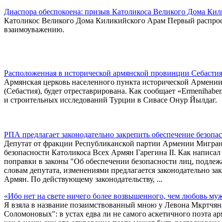
Диаспора обеспокоена: призыв Католикоса Великого Дома Ки
Католикос Великого Дома Киликийского Арам Первый распрост
взаимоуважению.
Расположенная в исторической армянской провинции Себастия 
Армянская церковь населенного пункта исторической Армении
(Себастия), будет отреставрирована. Как сообщает «Ermenihabe
и строительных исследований Турции в Сивасе Онур Йылдаг.
РПА предлагает законодательно закрепить обеспечение безопа
Депутат от фракции Республиканской партии Армении Мигран 
безопасности Католикоса Всех Армян Гарегина II. Как написал 
поправки в законы "Об обеспечении безопасности лиц, подлеж
словам депутата, изменениями предлагается законодательно за
Армян. По действующему законодательству, ...
«Ибо нет на свете ничего более возвышенного, чем любовь 
Я взяла в название позаимствованный мною у Левона Мкртчян
Соломоновых": в устах едва ли не самого аскетичного поэта ар