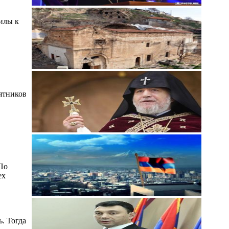
илы к
мятников
По
ех
ь. Тогда