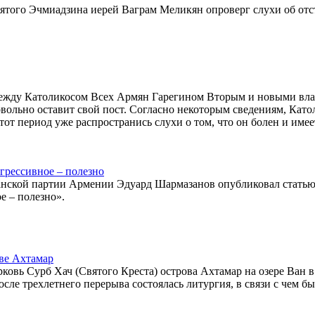
того Эчмиадзина иерей Ваграм Меликян опроверг слухи об отс
 между Католикосом Всех Армян Гарегином Вторым и новыми вл
вольно оставит свой пост. Согласно некоторым сведениям, Като
тот период уже распространись слухи о том, что он болен и имее
огрессивное – полезно
анской партии Армении Эдуард Шармазанов опубликовал статью
е – полезно».
ове Ахтамар
ковь Сурб Хач (Святого Креста) острова Ахтамар на озере Ван в
после трехлетнего перерыва состоялась литургия, в связи с чем б