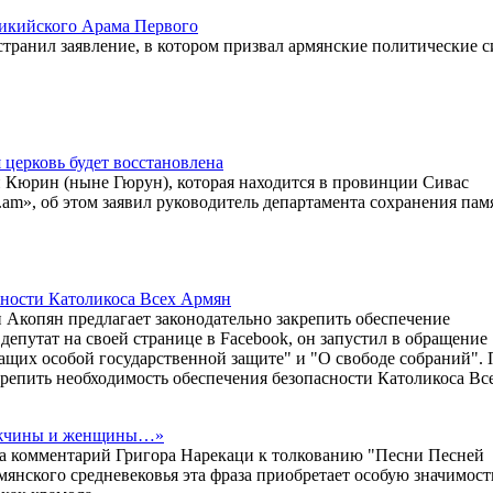
ликийского Арама Первого
ранил заявление, в котором призвал армянские политические с
церковь будет восстановлена
 Кюрин (ныне Гюрун), которая находится в провинции Сивас
r.am», об этом заявил руководитель департамента сохранения па
сности Католикоса Всех Армян
Акопян предлагает законодательно закрепить обеспечение
депутат на своей странице в Facebook, он запустил в обращение
ащих особой государственной защите" и "О свободе собраний". 
крепить необходимость обеспечения безопасности Католикоса Вс
мужчины и женщины…»
а комментарий Григора Нарекаци к толкованию "Песни Песней
мянского средневековья эта фраза приобретает особую значимост