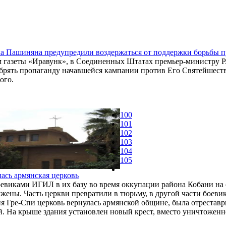
 Пашиняна предупредили воздержаться от поддержки борьбы п
 газеты «Иравунк», в Соединенных Штатах премьер-министру Р
брять пропаганду начавшейся кампании против Его Святейшест
ого.
100
101
102
103
104
105
ась армянская церковь
оевиками ИГИЛ в их базу во время оккупации района Кобани на 
ены. Часть церкви превратили в тюрьму, в другой части боеви
ия Гре-Спи церковь вернулась армянской общине, была отрестав
ий. На крыше здания установлен новый крест, вместо уничтоженн