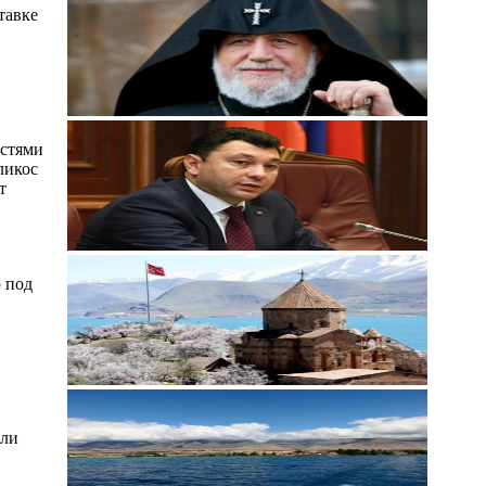
тавке
астями
ликос
т
 под
ыли