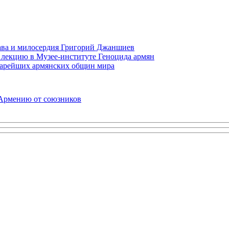
права и милосердия Григорий Джаншиев
 лекцию в Музее-институте Геноцида армян
старейших армянских общин мира
 Армению от союзников