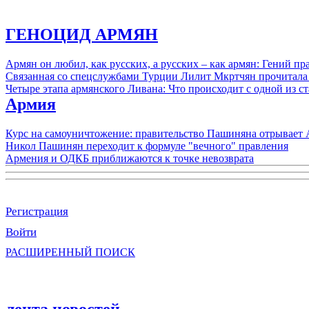
ГЕНОЦИД АРМЯН
Армян он любил, как русских, а русских – как армян: Гений 
Связанная со спецслужбами Турции Лилит Мкртчян прочитала
Четыре этапа армянского Ливана: Что происходит с одной из 
Армия
Курс на самоуничтожение: правительство Пашиняна отрывает
Никол Пашинян переходит к формуле "вечного" правления
Армения и ОДКБ приближаются к точке невозврата
Регистрация
Войти
РАСШИРЕННЫЙ ПОИСК
лента новостей