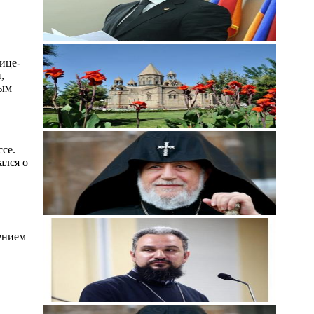
ице-
,
мым
се.
ался о
щением