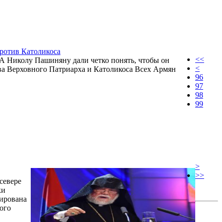
ротив Католикоса
<<
А Николу Пашиняну дали четко понять, чтобы он
<
ва Верховного Патриарха и Католикоса Всех Армян
96
97
98
99
>
>>
севере
ки
рирована
ого