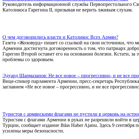
Руководитель информационной службы Первопрестольного Свя
Католикоса Гарегина II, призывая не верить лживым слухам.
О чем договорились власти и Католикос Всех Армян?
Газета «Жоховурд» пишет со ссылкой на свои источники, что
Армении достигнута договоренность о том, что патриарх добро
Гарегин Второй оставит его на основании болезни. Кстати, за э
проблемы со здоровьем.
Эдуард Шармазанов: Не все новое – прогрессивно, и не все пр
Вице-спикер парламента Армении, пресс-секретарь Республик
заглавием «Не все новое – прогрессивно, и не все прогрессивно
Туристов с армянскими флагами не пустили в церковь на остр
Туристам с флагами Армении в руках не разрешили войти в цер
Турции, сообщает издание Ihlas Haber Ajansı. Здесь 9 сентября 
усилены меры безопасности.