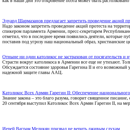
как в наши дни это откровение поэта может быть растолковано 
Эдуард Шармазанов предлагает запретить проведение акций пр
Надо законом запретить проведение акций протеста на террито
спикером парламента Армении, пресс-секретарем Республикан
отметил, что в последнее время появились деятели, которые п
поставив под угрозу наш национальный образ, христианские ц
Отныне ни один католикос не застрахован от посягательств и 
Страсти вокруг католикоса в Армении все еще не утихают. Тол
Обсуждается состояние здоровья Гарегина II и его возможный ух
надежной защите главы ААЦ.
Католикос Всех Армян Гaрегин II: Обеспечение национальног
Знание закона – это благо разума, говорит священное писание
20 сентября выступил Католикос Всех Армян Гарегин II, на м
Иерей Ваграм Меликян призвал не верить лживым слухам