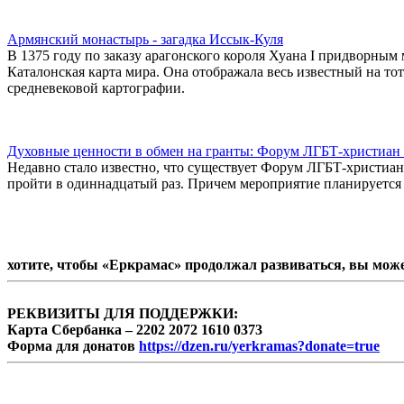
Армянский монастырь - загадка Иссык-Куля
В 1375 году по заказу арагонского короля Хуана I придворны
Каталонская карта мира. Она отображала весь известный на т
средневековой картографии.
Духовные ценности в обмен на гранты: Форум ЛГБТ-христиан 
Недавно стало известно, что существует Форум ЛГБТ-христиа
пройти в одиннадцатый раз. Причем мероприятие планируется пр
хотите, чтобы «Еркрамас» продолжал развиваться, вы мож
РЕКВИЗИТЫ ДЛЯ ПОДДЕРЖКИ:
Карта Сбербанка – 2202 2072 1610 0373
Форма для донатов
https://dzen.ru/yerkramas?donate=true