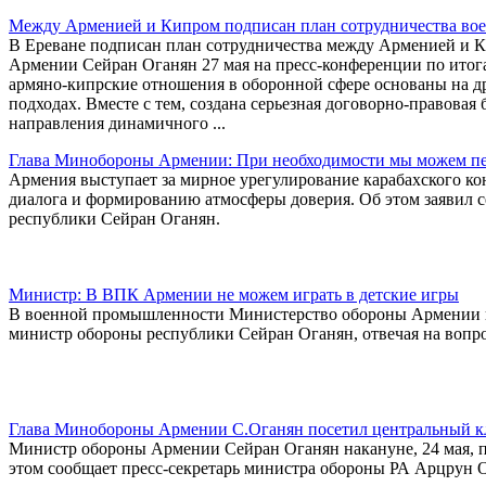
Между Арменией и Кипром подписан план сотрудничества воен
В Ереване подписан план сотрудничества между Арменией и Ки
Армении Сейран Оганян 27 мая на пресс-конференции по итог
армяно-кипрские отношения в оборонной сфере основаны на д
подходах. Вместе с тем, создана серьезная договорно-правова
направления динамичного ...
Глава Минобороны Армении: При необходимости мы можем пер
Армения выступает за мирное урегулирование карабахского ко
диалога и формированию атмосферы доверия. Об этом заявил 
республики Сейран Оганян.
Министр: В ВПК Армении не можем играть в детские игры
В военной промышленности Министерство обороны Армении не 
министр обороны республики Сейран Оганян, отвечая на вопро
Глава Минобороны Армении С.Оганян посетил центральный к
Министр обороны Армении Сейран Оганян накануне, 24 мая, 
этом сообщает пресс-секретарь министра обороны РА Арцрун 