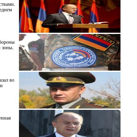
ствами.
реднем
обороны
 зоны.
азал во
ии
енная