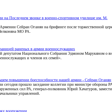
и на Последнем звонке в военно-спортивном училище им. М.
ы Армении Сейран Оганян на брифинге после торжественной це
Мелконяна МО РА.
границей раненых в армии военнослужащих
ый депутатом Национального Собрания Эдмоном Марукяном о в
оеннослужащих и членов их семей».
ольшем повышении боеспособности нашей армии - Сейран Оганян
 сегодня прошло заседание коллегии при министре обороны РА
оруженных сил РА, генерал-полковник Юрий Хачатуров, замест
начальники управлений.
аку вооружении