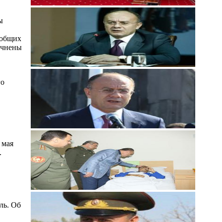
ы
 общих
очнены
го
 мая
.
ль. Об