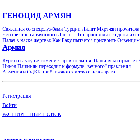
ГЕНОЦИД АРМЯН
Связанная со спецслужбами Турции Лилит Мкртчян прочитала
Четыре этапа армянского Ливана: Что происходит с одной из 
Палач в маске жертвы: Как Баку пытается присвоить Освенцим
Армия
Курс на самоуничтожение: правительство Пашиняна отрывает
Никол Пашинян переходит к формуле "вечного" правления
Армения и ОДКБ приближаются к точке невозврата
Регистрация
Войти
РАСШИРЕННЫЙ ПОИСК
лента новостей