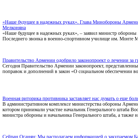
«Наше будущее в надежных руках». Глава Минобороны Армени
Мелконяна
«Наше будущее в надежных руках», – заявил министр оборон
Последнего звонка в военно-спортивном училище им. Монте 
Правительство Армении одобрило законопроект о лечении за 
Сегодня Правительство Армении законопроект, представленн
поправок и дополнений в закон «О социальном обеспечении в
Военная риторика противника заставляет нас думать о еще б
В административном комплексе министерства обороны Армении
котором принимали участие начальник Генерального штаба Во
министра обороны и начальника Генерального штаба, а также 
Сейран Оганян: Мы располагаем информацией о закупаемом Б