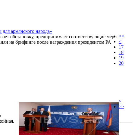
 для армянского народа»
<<
ивает обстановку, предпринимает соответствующие меры
<
анян на брифинге после награждения президентом РА
17
18
19
20
>
>>
м
койная.