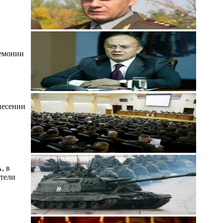
ремонии
несении
, в
ители