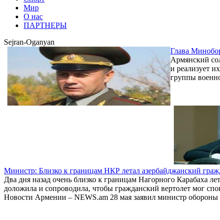
Мир
О нас
ПАРТНЕРЫ
Sejran-Oganyan
Глава Минобор
Армянский сол
и реализует и
группы военн
Министр: Близко к границам НКР летал азербайджанский граж
Два дня назад очень близко к границам Нагорного Карабаха ле
доложила и сопроводила, чтобы гражданский вертолет мог спок
Новости Армении – NEWS.am 28 мая заявил министр обороны А