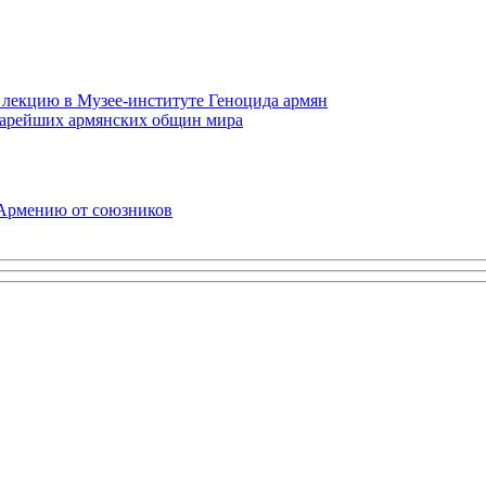
 лекцию в Музее-институте Геноцида армян
старейших армянских общин мира
 Армению от союзников