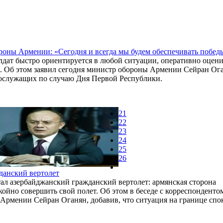
оны Армении: «Сегодня и всегда мы будем обеспечивать победы
дат быстро ориентируется в любой ситуации, оперативно оцен
х. Об этом заявил сегодня министр обороны Армении Сейран Ог
ослужащих по случаю Дня Первой Республики.
21
22
23
24
25
26
данский вертолет
тал азербайджанский гражданский вертолет: армянская сторона
ойно совершить свой полет. Об этом в беседе с корреспонденто
рмении Сейран Оганян, добавив, что ситуация на границе спо