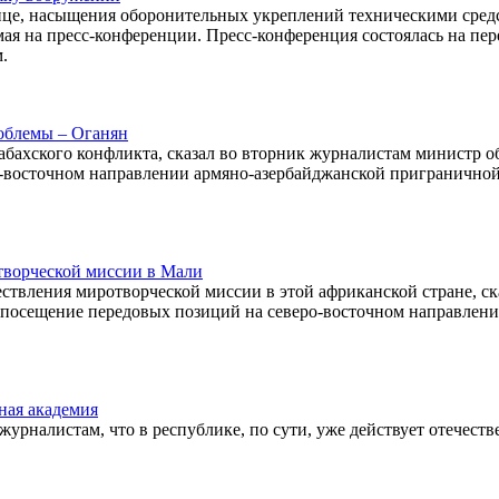
ице, насыщения оборонительных укреплений техническими сред
ая на пресс-конференции. Пресс-конференция состоялась на пе
.
роблемы – Оганян
рабахского конфликта, сказал во вторник журналистам министр 
-восточном направлении армяно-азербайджанской приграничной
творческой миссии в Мали
твления миротворческой миссии в этой африканской стране, ск
 посещение передовых позиций на северо-восточном направлен
ная академия
рналистам, что в республике, по сути, уже действует отечеств