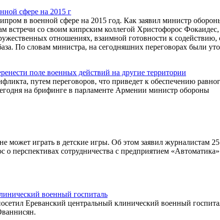
ной сфере на 2015 г
пром в военной сфере на 2015 год. Как заявил министр оборон
ам встречи со своим кипрским коллегой Христофорос Фокаидес,
ружественных отношениях, взаимной готовности к содействию,
я база. По словам министра, на сегодняшних переговорах были ут
енести поле военных действий на другие территории
нфликта, путем переговоров, что приведет к обеспечению равно
сегодня на брифинге в парламенте Армении министр обороны
может играть в детские игры. Об этом заявил журналистам 25
с о перспективах сотрудничества с предприятием «Автоматика»
линический военный госпиталь
посетил Ереванский центральный клинический военный госпита
Ованнисян.