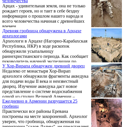
человечества
со своими драгоценностями. Теперь
Арцах - удивительная земля, она не только
антропологи команды намерены
рождает героев, но и таит в себе бездну
исследовать скелет в лабораторных
информации о прошлом нашего народа и
условиях, чтобы определить причину
всего человечества начиная с древнейших
смерти и точный возраст женщины.
времен.
Древняя гробница обнаружена в Арцахе
археологами
Археологи в Арцахе (Нагорно-Карабахская
Республика, НКР) в ходе раскопок
обнаружили усыпальницу
раннехристианского периода. Как сообщает
руководитель научной экспедиции по
У Хор-Вирапа обнаружен древний дворец
изучению территории арцахского
Недалеко от монастыря Хор-Вирап
Тигранакерта Гамлет Петросян, раскопки
археологи обнаружили фрагменты акведука
велись в г. Мартакерт, а склеп был
для подачи воды II века и неизвестный
обнаружен на месте строительных работ.
дворец. Изучение акведука даст новое
представление о системе водоснабжения
одной из столиц Великой Армении –
Ежедневно в Армении разрушается 25
Арташата. Об этом корр. “Голоса Армении”
гробниц
cсообщил директор Института археологии
Практически все районы Еревана
и этнографии НАН РА Павел Аветисян. .
построены на месте захоронений. Археолог
уверен, что гробница, обнаруженная на
территории "садов Далмы", не представляет