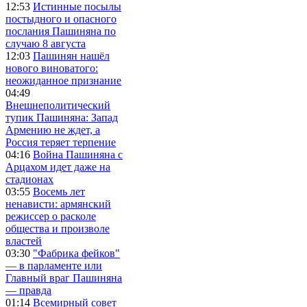
12:53
Истинные посылы
постыдного и опасного
послания Пашиняна по
случаю 8 августа
12:03
Пашинян нашёл
нового виноватого:
неожиданное признание
04:49
Внешнеполитический
тупик Пашиняна: Запад
Армению не ждет, а
Россия теряет терпение
04:16
Война Пашиняна с
Арцахом идет даже на
стадионах
03:55
Восемь лет
ненависти: армянский
режиссер о расколе
общества и произволе
властей
03:30
"Фабрика фейков"
— в парламенте или
Главный враг Пашиняна
— правда
01:14
Всемирный совет