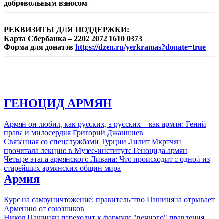
добровольным взносом.
РЕКВИЗИТЫ ДЛЯ ПОДДЕРЖКИ:
Карта Сбербанка – 2202 2072 1610 0373
Форма для донатов
https://dzen.ru/yerkramas?donate=true
ГЕНОЦИД АРМЯН
Армян он любил, как русских, а русских – как армян: Гений
права и милосердия Григорий Джаншиев
Связанная со спецслужбами Турции Лилит Мкртчян
прочитала лекцию в Музее-институте Геноцида армян
Четыре этапа армянского Ливана: Что происходит с одной из
старейших армянских общин мира
Армия
Курс на самоуничтожение: правительство Пашиняна отрывает
Армению от союзников
Никол Пашинян переходит к формуле "вечного" правления