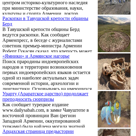
центром историко-культурного наследия
при министерстве образования, науки,
культуры и спорта Армении, доктор
Раскопки в Тавушской крепости общины
исторических наук, профессор Акоп
Берд
Симонян рассказал агентству Sputnik
В Тавушской крепости общины Берд
Армения о некоторых археологических
ведутся раскопки. Как сообщает
открытиях в Армении, которые
Арменпресс, в беседе с журналистами
перевернули представления и знания об
советник премьер-министра Армении
Армянском нагорье, стране и регионе.
Роберт Гукасян сказал, что крепость может
Симонян лично руководил
«Ямники» и Армянское нагорье
стать новым стимулом для развития
археологическими экспедициями Центра, в
Поиск прародины индоевропейских
туризма.
результате которых были исследованы
народов и территории возникновения
десятки ...
первых индоевропейских языков остается
одной из наиболее актуальных задач
современной истории, археологии и
лингвистики. Основываясь на имеющихся
Урарту (Араратское царство) продолжает
сегодня археологических и
преподносить сюрпризы
антропологических данных, ученые
Как сообщает турецкое издание
связывают далекое прошлое
www.dailysabah.com, в замке Чавуштепе в
индоевропейских народов с так называемой
восточной провинции Ван (регион
ямной культурой, датируемой IV-III
Западной Армении, оккупированной
тысячелетиями до н.э.
турками) была найдена могила знатной
Арцахская страница предыстории
урартской женщины, похороненной вместе