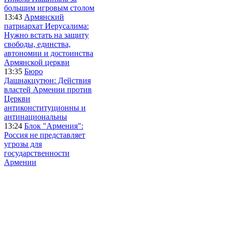
большим игровым столом
13:43
Армянский
патриархат Иерусалима:
Нужно встать на защиту
свободы, единства,
автономии и достоинства
Армянской церкви
13:35
Бюро
Дашнакцутюн: Действия
властей Армении против
Церкви
антиконституционны и
антинациональны
13:24
Блок "Армения":
Россия не представляет
угрозы для
государственности
Армении