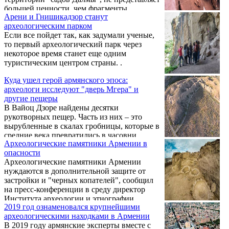
большей ценности, чем фрагменты
Арени и Гнишикадзор станут
оросительной системы времен Урарту,
археологическим парком
которые находятся по соседству. .
Если все пойдет так, как задумали ученые,
то первый археологический парк через
некоторое время станет еще одним
туристическим центром страны. .
Куда ушел герой армянского эпоса:
археологи исследуют "дверь Мгера" и
другие пещеры
В Вайоц Дзоре найдены десятки
рукотворных пещер. Часть из них – это
вырубленные в скалах гробницы, которые в
средние века превратились в часовни.
Археологические памятники Армении в
опасности
Археологические памятники Армении
нуждаются в дополнительной защите от
застройки и "черных копателей", сообщил
на пресс-конференции в среду директор
Института археологии и этнографии
2019 год ознаменовался крупнейшими
Национальной академии наук Павел
археологическими находками в Армении
Аветисян. .
В 2019 году армянские эксперты вместе с