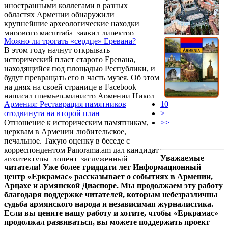
иностранными коллегами в разных
областях Армении обнаружили
крупнейшие археологические находки
мирового масштаба, заявил директор
Можно ли трогать «сердце» Еревана?
Института археологии и этнографии
В этом году начнут открывать
Национальной академии наук Павел
исторический пласт старого Еревана,
Аветисян. .
находящийся под площадью Республики, и
будут превращать его в часть музея. Об этом
на днях на своей странице в Facebook
написал премьер-министр Армении Никол
Армения: Реставрация памятников
10
Пашинян. "Площадь Республики в
отодвинута на второй план
>
результате станет большой
Отношение к историческим памятникам,
>>
достопримечательностью", - отметил
церквам в Армении любительское,
премьер-министр. .
печальное. Такую оценку в беседе с
корреспондентом Panorama.am дал кандидат
Уважаемые
архитектуры, доцент, заслуженный
читатели! Уже более тридцати лет Информационный
архитектор РА, лауреат Государственной
центр «Еркрамас» рассказывает о событиях в Армении,
премии РА Артак Гулян. По его словам, за
Арцахе и армянской Диаспоре. Мы продолжаем эту работу
рубежом наблюдается большой интерес к
благодаря поддержке читателей, которым небезразличны
армянской культуре, однако все это
судьба армянского народа и независимая журналистика.
представляется очень слабо.
Если вы цените нашу работу и хотите, чтобы «Еркрамас»
продолжал развиваться, вы можете поддержать проект