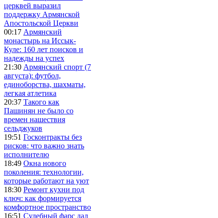
церквей выразил
поддержку Армянской
Апостольской Церкви
00:17
Армянский
монастырь на Иссык-
Куле: 160 лет поисков и
надежды на успех
21:30
Армянский спорт (7
августа): футбол,
единоборства, шахматы,
легкая атлетика
20:37
Такого как
Пашинян не было со
времен нашествия
сельджуков
19:51
Госконтракты без
рисков: что важно знать
исполнителю
18:49
Окна нового
поколения: технологии,
которые работают на уют
18:30
Ремонт кухни под
ключ: как формируется
комфортное пространство
16:51
Судебный фарс дал