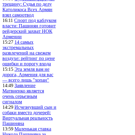
трещину: Судья по делу
Католикоса Всех Армян
взял самоотвод
16:11
Спорт под каблуком
власти: Пашинян готовит
рейдерский захват НОК
Армении
15:27
14 самых
экстремальных
развлечений на свежем
воздухе: рейтинг по цене
ошибки и порогу входа
15:15
Эта земля вам не
дорога, Армения для вас
— всего лишь "хопан"
14:49
Заявление
Матвиенко является
очень серьезным
сигналом
14:29
Исчезнувший сын и
собаки вместо дочерей:
Виртуальная реальность
Пашиняна
13:59
Маленькая ставка
Никола Пашиняна за