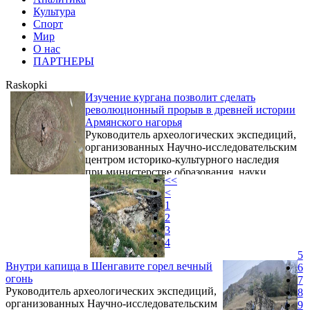
Культура
Спорт
Мир
О нас
ПАРТНЕРЫ
Raskopki
Изучение кургана позволит сделать
революционный прорыв в древней истории
Армянского нагорья
Руководитель археологических экспедиций,
организованных Научно-исследовательским
центром историко-культурного наследия
при министерстве образования, науки,
<<
культуры и спорта Армении, доктор
<
исторических наук, профессор Акоп
1
Симонян рассказал агентству Sputnik
2
Армения о некоторых археологических
3
открытиях в Армении, которые
4
перевернули представления и знания об
5
Армянском нагорье, стране и регионе.
Внутри капища в Шенгавите горел вечный
6
Симонян лично руководил
огонь
7
археологическими экспедициями Центра, в
Руководитель археологических экспедиций,
8
результате которых были исследованы
организованных Научно-исследовательским
9
десятки ...