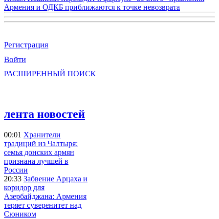
Армения и ОДКБ приближаются к точке невозврата
Регистрация
Войти
РАСШИРЕННЫЙ ПОИСК
лента новостей
00:01
Хранители
традиций из Чалтыря:
семья донских армян
признана лучшей в
России
20:33
Забвение Арцаха и
коридор для
Азербайджана: Армения
теряет суверенитет над
Сюником