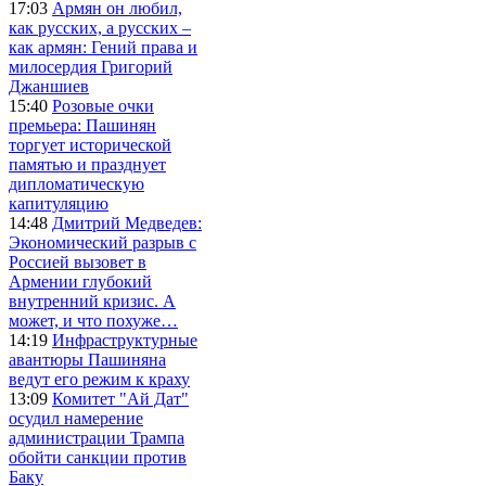
17:03
Армян он любил,
как русских, а русских –
как армян: Гений права и
милосердия Григорий
Джаншиев
15:40
Розовые очки
премьера: Пашинян
торгует исторической
памятью и празднует
дипломатическую
капитуляцию
14:48
Дмитрий Медведев:
Экономический разрыв с
Россией вызовет в
Армении глубокий
внутренний кризис. А
может, и что похуже…
14:19
Инфраструктурные
авантюры Пашиняна
ведут его режим к краху
13:09
Комитет "Ай Дат"
осудил намерение
администрации Трампа
обойти санкции против
Баку