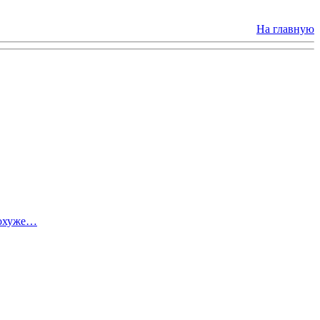
На главную
похуже…