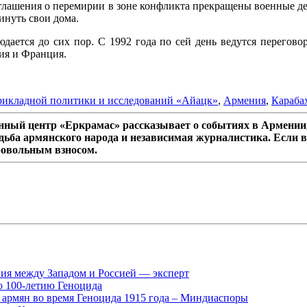
оглашения о перемирии в зоне конфликта прекращены военные де
инуть свои дома.
дается до сих пор. С 1992 года по сей день ведутся перего
ия и Франция.
рикладной политики и исследований «Айацк»
,
Армения
,
Караба
ный центр «Еркрамас» рассказывает о событиях в Армении,
дьба армянского народа и независимая журналистика. Если в
ровольным взносом.
ния между Западом и Россией — эксперт
ю 100-летию Геноцида
х армян во время Геноцида 1915 года – Миндиаспоры