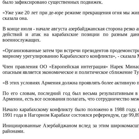
было зафиксировано существенных подвижек.
«Уже уже 20 лет при де-юре режиме прекращения огня мы жив
сказала она.
В конце июля - начале августа азербайджанская сторона резко
действий и атак на карабахские позиции по разным да
военнослужащих.
«Организованные затем три встречи президентов продемонстри
мирному урегулированию Карабахского конфликта», - сказала 
Член правления ОО «Европейская интеграция» Нарек Минася
опасным является экономическое и политическое сближение Ту
«В этих условиях Армения должна проявлять более активную по
По его словам, последний год был весьма результативным 
Армении, есть все основания полагать, что сотрудничество м
Начало карабахскому конфликту было положено в 1988 году, 
1991 года в Нагорном Карабахе состоялся референдум, где 99,
Инициированные Азербайджаном вслед за этим широкомасшта
районами.