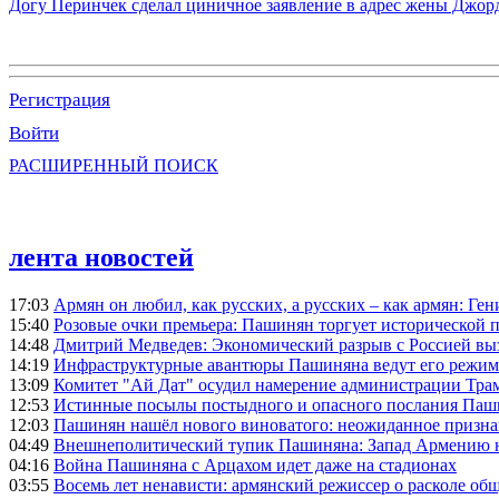
Догу Перинчек сделал циничное заявление в адрес жены Джо
Регистрация
Войти
РАСШИРЕННЫЙ ПОИСК
лента новостей
17:03
Армян он любил, как русских, а русских – как армян: Г
15:40
Розовые очки премьера: Пашинян торгует исторической
14:48
Дмитрий Медведев: Экономический разрыв с Россией выз
14:19
Инфраструктурные авантюры Пашиняна ведут его режим 
13:09
Комитет "Ай Дат" осудил намерение администрации Тра
12:53
Истинные посылы постыдного и опасного послания Паши
12:03
Пашинян нашёл нового виноватого: неожиданное призн
04:49
Внешнеполитический тупик Пашиняна: Запад Армению не 
04:16
Война Пашиняна с Арцахом идет даже на стадионах
03:55
Восемь лет ненависти: армянский режиссер о расколе общ