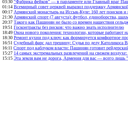
03:30
"Фабрика фейков" — в парламенте или Главный враг Па
01:14
Всемирный совет церквей выразил поддержку Армянско
00:17
Армянский монастырь на Иссык-Куле: 160 лет поисков и
21:30
Армянский спорт (7 августа): футбол, единоборства, шахм
20:37
Такого как Пашинян не было со времен нашествия сельд
19:51
Госконтракты без рисков: что важно знать исполнителю
18:49
Окна нового поколения: технологии, которые работают н
18:30
Ремонт кухни под ключ: как формируется комфортное пр
16:51
Судебный фарс дал трещину: Судья по делу Католикоса В
16:11
Спорт под каблуком власти: Пашинян готовит рейдерск
15:27
14 самых экстремальных развлечений на свежем воздухе:
15:15
Эта земля вам не дорога, Армения для вас — всего лишь 