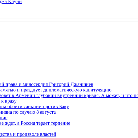
рджа Клуни
ений права и милосердия Григорий Джаншиев
 памятью и празднует дипломатическую капитуляцию
овет в Армении глубокий внутренний кризис. А может, и что 
к краху
мпа обойти санкции против Баку
няна по случаю 8 августа
ание
ждет, а Россия теряет терпение
ества и произволе властей