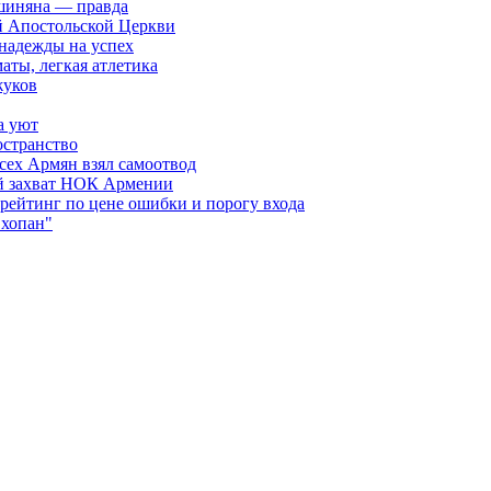
шиняна — правда
й Апостольской Церкви
 надежды на успех
аты, легкая атлетика
жуков
а уют
остранство
сех Армян взял самоотвод
ий захват НОК Армении
 рейтинг по цене ошибки и порогу входа
"хопан"