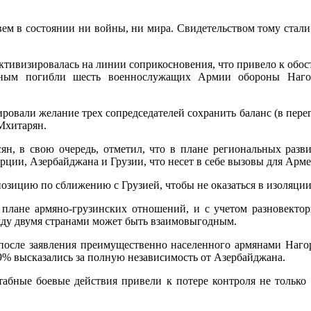
ем в состоянии ни войны, ни мира. Свидетельством тому стали 
 активизировалась на линии соприкосновения, что привело к обо
нным погибли шесть военнослужащих Армии обороны Нагор
ровали желание трех сопредседателей сохранить баланс (в пере
Мхитарян.
н, в свою очередь, отметил, что в плане региональных разв
рции, Азербайджана и Грузии, что несет в себе вызовы для Арм
зицию по сближению с Грузией, чтобы не оказаться в изоляции»,
в плане армяно-грузинских отношений, и с учетом разновекто
ежду двумя странами может быть взаимовыгодным.
после заявления преимущественно населенного армянами Нагор
89% высказались за полную независимость от Азербайджана.
бные боевые действия привели к потере контроля не только