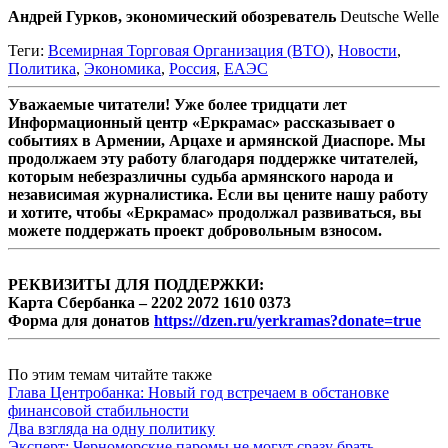
Андрей Гурков, экономический обозреватель
Deutsche Welle
Теги:
Всемирная Торговая Организация (ВТО)
,
Новости
,
Политика
,
Экономика
,
Россия
,
ЕАЭС
Уважаемые читатели! Уже более тридцати лет
Информационный центр «Еркрамас» рассказывает о
событиях в Армении, Арцахе и армянской Диаспоре. Мы
продолжаем эту работу благодаря поддержке читателей,
которым небезразличны судьба армянского народа и
независимая журналистика. Если вы цените нашу работу
и хотите, чтобы «Еркрамас» продолжал развиваться, вы
можете поддержать проект добровольным взносом.
РЕКВИЗИТЫ ДЛЯ ПОДДЕРЖКИ:
Карта Сбербанка – 2202 2072 1610 0373
Форма для донатов
https://dzen.ru/yerkramas?donate=true
По этим темам читайте также
Глава Центробанка: Новый год встречаем в обстановке
финансовой стабильности
Два взгляда на одну политику
Эксперт: Черноморские паромы не могут сразу брать