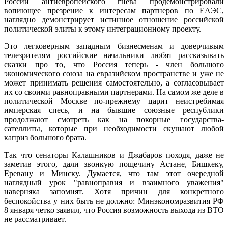
России антиевропейского гнева продемонстрировали
вопиющее презрение к интересам партнеров по ЕАЭС,
наглядно демонстрирует истинное отношение российской
политической элиты к этому интеграционному проекту.
Это легковерным западным бизнесменам и доверчивым
телезрителям российские начальники любят рассказывать
сказки про то, что Россия теперь - член большого
экономического союза на евразийском пространстве и уже не
может принимать решения самостоятельно, а согласовывает
их со своими равноправными партнерами. На самом же деле в
политической Москве по-прежнему царит неистребимая
имперская спесь, и на бывшие союзные республики
продолжают смотреть как на покорные государства-
сателлиты, которые при необходимости скушают любой
каприз большого брата.
Так что сенаторы Калашников и Джабаров походя, даже не
заметив этого, дали звонкую пощечину Астане, Бишкеку,
Еревану и Минску. Думается, что там этот очередной
наглядный урок "равноправия и взаимного уважения"
наверняка запомнят. Хотя причин для конкретного
беспокойства у них быть не должно: Минэкономразвития РФ
8 января четко заявил, что Россия возможность выхода из ВТО
не рассматривает.