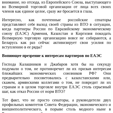
внимание, но отсюда, из Европейского Союза, выступающего
во Всемирной торговой организации от лица всех своих
членов как единое целое, сразу же бросается в глаза.
Интересно, как почтенные российские сенаторы
представляют себе выход своей страны из ВТО в ситуации,
когда партнеры России по Евразийскому экономическому
союзу (ЕАЭС) Армения, Казахстан и Киргизия покидать
Всемирную торговую организацию вовсе не собираются, а
Беларусь как раз сейчас активизирует свои усилия по
вступлению в ее ряды?
Вопиющее презрение к интересам партнеров по ЕАЭС
Господа Калашников и Джабаров хотя бы на секунду
подумали о том, не противоречит ли их призыв интересам
ближайших экономических союзников РФ? Они
предварительно посоветовались с казахстанскими или,
скажем, армянскими коллегами о том, не повредит ли их
странам и в целом торговле внутри ЕАЭС столь серьезный
шаг, как отказ России от норм ВТО?
Тот факт, что не просто сенаторы, а руководители двух
профильных комитетов Совета Федерации, экономического и
внешнеполитического, в порыве столь модного ныне в