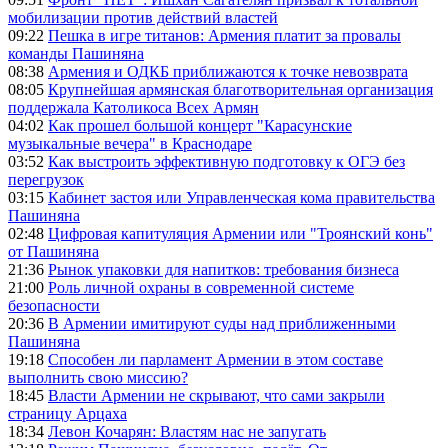
мобилизации против действий властей
09:22
Пешка в игре титанов: Армения платит за провалы
команды Пашиняна
08:38
Армения и ОДКБ приближаются к точке невозврата
08:05
Крупнейшая армянская благотворительная организация
поддержала Католикоса Всех Армян
04:02
Как прошел большой концерт "Карасунские
музыкальные вечера" в Краснодаре
03:52
Как выстроить эффективную подготовку к ОГЭ без
перегрузок
03:15
Кабинет застоя или Управленческая кома правительства
Пашиняна
02:48
Цифровая капитуляция Армении или "Троянский конь"
от Пашиняна
21:36
Рынок упаковки для напитков: требования бизнеса
21:00
Роль личной охраны в современной системе
безопасности
20:36
В Армении имитируют суды над приближенными
Пашиняна
19:18
Способен ли парламент Армении в этом составе
выполнить свою миссию?
18:45
Власти Армении не скрывают, что сами закрыли
страницу Арцаха
18:34
Левон Кочарян: Властям нас не запугать