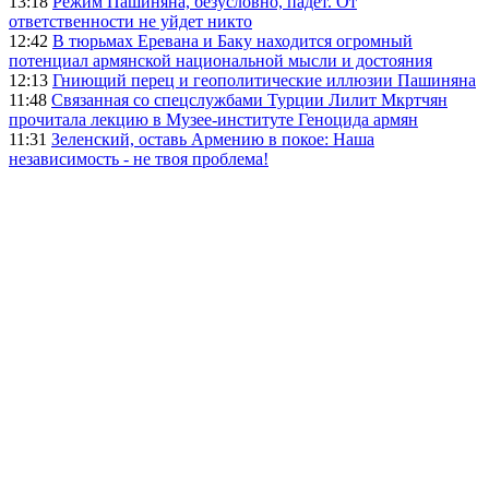
13:18
Режим Пашиняна, безусловно, падёт. От
ответственности не уйдет никто
12:42
В тюрьмах Еревана и Баку находится огромный
потенциал армянской национальной мысли и достояния
12:13
Гниющий перец и геополитические иллюзии Пашиняна
11:48
Связанная со спецслужбами Турции Лилит Мкртчян
прочитала лекцию в Музее-институте Геноцида армян
11:31
Зеленский, оставь Армению в покое: Наша
независимость - не твоя проблема!