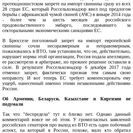
протекционистском запрете на импорт свинины сразу из всех
28 стран ЕС, который Россельхознадзор ввел под предлогом
борьбы с африканской чумой свиней (АЧС) в январе 2014 года
- более чем за шесть месяцев до российского
продовольственного эмбарго, последовавшего за
секторальными экономическими санкциями ЕС.
В Брюсселе поголовный запрет на импорт европейской
свинины сочли несоразмерным и неправомерным,
пожаловались в ВТО, там установили, что он, действительно,
нарушает нормы этой организации, Россия подала апелляцию,
ее рассмотрели в арбитраже, но прежнее решение оставили в
силе. В результате Россельхознадзор 6 декабря 2017 года
отменил запрет, фактически признав тем самым свою
неправоту. И вот теперь ЕС требует компенсировать ему
ущерб, нанесенный именно этими незаконными действиями
России.
Об Армении, Беларуси, Казахстане и Киргизии не
подумали
Так что "беспредела" тут и близко нет. Однако данный
комментарий вовсе не об этом. У громогласных заявлений
российских сенаторов про выход из ВТО есть один побочный
аспект, на который в России, похоже, мало кто обратил